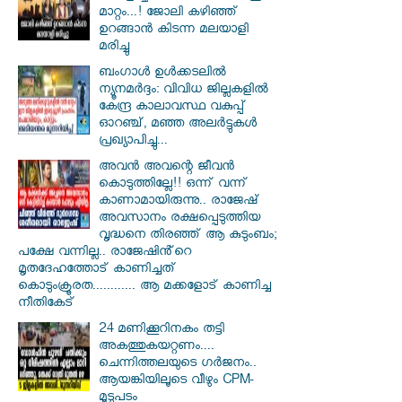
മാറ്റം...! ജോലി കഴിഞ്ഞ്
ഉറങ്ങാൻ കിടന്ന മലയാളി
മരിച്ചു
ബംഗാൾ ഉൾക്കടലിൽ
ന്യൂനമർദ്ദം: വിവിധ ജില്ലകളിൽ
കേന്ദ്ര കാലാവസ്ഥ വകുപ്പ്
ഓറഞ്ച്, മഞ്ഞ അലർട്ടുകൾ
പ്രഖ്യാപിച്ചു...
അവൻ അവന്റെ ജീവൻ
കൊടുത്തില്ലേ!! ഒന്ന് വന്ന്
കാണാമായിരുന്നു.. രാജേഷ്
അവസാനം രക്ഷപ്പെടുത്തിയ
വൃദ്ധനെ തിരഞ്ഞ് ആ കുടുംബം;
പക്ഷേ വന്നില്ല.. രാജേഷിൻ്റെ
മൃതദേഹത്തോട് കാണിച്ചത്
കൊടുംക്രൂരത............ ആ മക്കളോട് കാണിച്ച
നീതികേട്
24 മണിക്കൂറിനകം തട്ടി
അകത്തുകയറ്റണം....
ചെന്നിത്തലയുടെ ഗർജനം..
ആയങ്കിയിലൂടെ വീഴും CPM-
മൂടുപടം