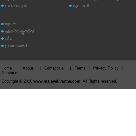
സ്‌പെഷ്യല്‍
പ്രവാസി
യുവത
എക്‌സ്‌ക്ലൂസീവ്
വീട്
ഇ അഹമ്മദ്‌
Home
|
About
|
Contact us
|
Terms
|
Privacy Policy
|
Grievance
Copyright © 2026
www.malayalivartha.com
. All Rights reserved.