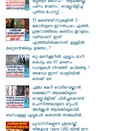
ക്യുആർ കോഡ്! 'ആയങ്കിയ്ക്ക്
പണം വേണം', വെല്ലുവിളിച്ച്
പുതിയ പോസ്റ്റ്...
13 കണ്ടെയ്‌നറുകളിൽ 3
കോടിയുടെ ഈന്തപഴം എത്തി..
ഗുജറാത്തിലെ കണ്ട്‌ല തുറമുഖം
വഴിയാണ് ഇത്
എത്തിയിരിക്കുന്നത്..ഉള്ളിൽ
മറ്റെന്തെങ്കിലും ഉണ്ടോ..?
ഒറ്റ മണിക്കൂറിൽ എല്ലാം മാറി
കൊടും മഴ 97 മരണം
ഡാമുകൾ നിറഞ്ഞ് കവിഞ്ഞു..!
അമ്പോ ഇന്ന് രാത്രിയിൽ
തെക്ക് മഴ
ചുമ്മാ കേറി വെടിവെയ്ക്കാൻ
ഒക്കുമോ?! ആയങ്കിയുടെ
വെല്ലുവിളിക്ക് ചിരിച്ചുകൊണ്ട്
ചെന്നിത്തലയുടെ മറുപടി:
അർജുൻ ആയങ്കിയുമായി
ബന്ധമുള്ള എട്ടുപേർ കരുതൽ തടങ്കലിൽ...
പ്രവാസികളുടെ ശ്രദ്ധയ്ക്ക്:
തിങ്കളാഴ്ച വരെ UAE-യിൽ ഈ