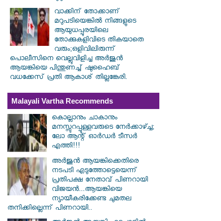
വാക്കിന് തോക്കാണ്
മറുപടിയെങ്കിൽ നിങ്ങളുടെ
ആയുധപ്പുരയിലെ
തോക്കുകളിവിടെ തികയാതെ
വരും;ഒളിവിലിരുന്ന്
പൊലീസിനെ വെല്ലുവിളിച്ച അർജുൻ
ആയങ്കിയെ പിന്തുണച്ച് ഷുഹൈബ്
വധക്കേസ് പ്രതി ആകാശ് തില്ലങ്കേരി.
Malayali Vartha Recommends
കൊല്ലാനും ചാകാനും
മനസ്സുറപ്പുള്ളവരുടെ നേർക്കാഴ്ച്ച;
ലോ ആന്റ് ഓർഡർ ടീസർ
എത്തി!!!
അർജുൻ ആയങ്കിക്കെതിരെ
നടപടി എടുത്തോട്ടെയെന്ന്
പ്രതിപക്ഷ നേതാവ് പിണറായി
വിജയൻ...ആയങ്കിയെ
ന്യായീകരിക്കേണ്ട ചുമതല
തനിക്കില്ലെന്ന് പിണറായി..