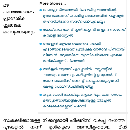
More Stories...
മഴ
രക്ഷാപ്രവര്‍ത്തനത്തിനിടെ മരിച്ച രാജേഷിന്റെ
കനത്തതോടെ
മൃതദേഹത്തോട് കാണിച്ച അനാദരവില്‍ പയ്യന്നൂര്‍
പ്രാദേശിക
തഹസില്‍ദാറെ സസ്‌പെന്‍ഡുചെയ്യും
ശുദ്ധജല
പോക്‌സോ കേസ് പ്രതി കുപ്രസിദ്ധ ഗുണ്ട സാഗേഷ്
മത്സ്യങ്ങളെയും
കുമ്പാളി അറസ്റ്റില്‍
അർജുൻ ആയങ്കിക്കെതിരെ നടപടി
എടുത്തോട്ടെയെന്ന് പ്രതിപക്ഷ നേതാവ് പിണറായി
വിജയൻ...ആയങ്കിയെ ന്യായീകരിക്കേണ്ട ചുമതല
തനിക്കില്ലെന്ന് പിണറായി..
അർജുൻ ആയങ്കി എടപ്പാളിൽ.. റസ്റ്ററന്റിൽ
ചായയും ഭക്ഷണവും കഴിച്ചതിന്റെ ദൃശ്യങ്ങൾ.. 5
പേരെ പൊലീസ് അറസ്റ്റ് ചെയ്തു..നെട്ടോട്ടമോടി
കേരള പോലീസ്..പിടികിട്ടിയില്ല..
കുടുംബങ്ങൾ റോഡിലും സ്റ്റേഷനിലും; കാണാതായ
മത്സ്യത്തൊഴിലാളികൾക്കായുള്ള തിരച്ചിൽ
കാര്യക്ഷമമല്ലെന്ന് പരാതി...
സംരക്ഷിക്കാനുള്ള നീക്കവുമായി ഫിഷറീസ് വകുപ്പ് രംഗത്ത്.
പുഴകളില്‍ നിന്ന് ഉള്‍പ്പെടെ അനധികൃതമായി മീന്‍