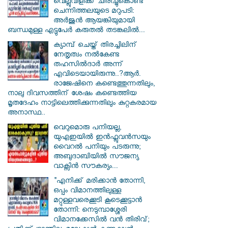
വെല്ലുവിളിക്ക് ചിരിച്ചുകൊണ്ട്
ചെന്നിത്തലയുടെ മറുപടി:
അർജുൻ ആയങ്കിയുമായി
ബന്ധമുള്ള എട്ടുപേർ കരുതൽ തടങ്കലിൽ...
ക്യാമ്പ് ചെയ്ത് തിരച്ചിലിന്
നേതൃത്വം നല്‍കേണ്ട
തഹസില്‍ദാര്‍ അന്ന്
എവിടെയായിരുന്നു..?ആര്‍.
രാജേഷിനെ കണ്ടെത്തുന്നതിലും,
നാലു ദിവസത്തിന് ശേഷം കണ്ടെത്തിയ
മൃതദേഹം നാട്ടിലെത്തിക്കുന്നതിലും കുറ്റകരമായ
അനാസ്ഥ..
വെറുമൊരു പനിയല്ല,
യുഎഇയിൽ ഇൻഫ്ലുവൻസയും
വൈറൽ പനിയും പടരുന്നു;
അബുദാബിയിൽ സൗജന്യ
വാക്സിൻ സൗകര്യം...
"എനിക്ക് മരിക്കാൻ തോന്നി,
ഒപ്പം വിമാനത്തിലുള്ള
മറ്റുള്ളവരെക്കൂടി കൂടെക്കൂട്ടാൻ
തോന്നി: നെടുമ്പാശ്ശേരി
വിമാനക്കേസിൽ വൻ തിരിവ്;