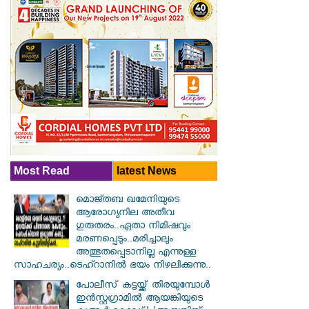
Most Read
latest News
മൊജ്തബ ഖമേനിയുടെ
ആരോഗ്യനില അതീവ
ഗുരുതരം..ഏതാ നിമിഷവും
മരണപ്പെടും..മരിച്ചാലും
അത്ഭുതപ്പെടാനില്ല എന്നുള്ള
സാഹചര്യം..ടെഹ്റാനിൽ ഭയം നിഴലിക്കുന്നു..
പോലീസ് കട്ടയ്ക്ക് തിരയുമ്പോൾ
ഇൻസ്റ്റഗ്രാമിൽ ആയങ്കിയുടെ