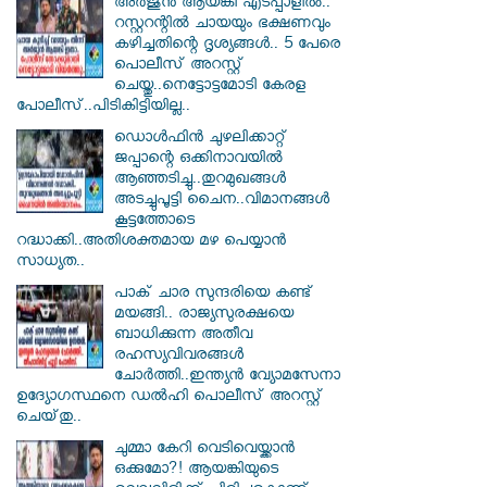
അർജുൻ ആയങ്കി എടപ്പാളിൽ..
റസ്റ്ററന്റിൽ ചായയും ഭക്ഷണവും
കഴിച്ചതിന്റെ ദൃശ്യങ്ങൾ.. 5 പേരെ
പൊലീസ് അറസ്റ്റ്
ചെയ്തു..നെട്ടോട്ടമോടി കേരള
പോലീസ്..പിടികിട്ടിയില്ല..
ഡൊൾഫിൻ ചുഴലിക്കാറ്റ്
ജപ്പാന്റെ ഒക്കിനാവയിൽ
ആഞ്ഞടിച്ചു..തുറമുഖങ്ങൾ
അടച്ചുപൂട്ടി ചൈന..വിമാനങ്ങൾ
കൂട്ടത്തോടെ
റദ്ധാക്കി..അതിശക്തമായ മഴ പെയ്യാൻ
സാധ്യത..
പാക് ചാര സുന്ദരിയെ കണ്ട്
മയങ്ങി.. രാജ്യസുരക്ഷയെ
ബാധിക്കുന്ന അതീവ
രഹസ്യവിവരങ്ങൾ
ചോർത്തി..ഇന്ത്യൻ വ്യോമസേനാ
ഉദ്യോഗസ്ഥനെ ഡൽഹി പൊലീസ് അറസ്റ്റ്
ചെയ്‌തു..
ചുമ്മാ കേറി വെടിവെയ്ക്കാൻ
ഒക്കുമോ?! ആയങ്കിയുടെ