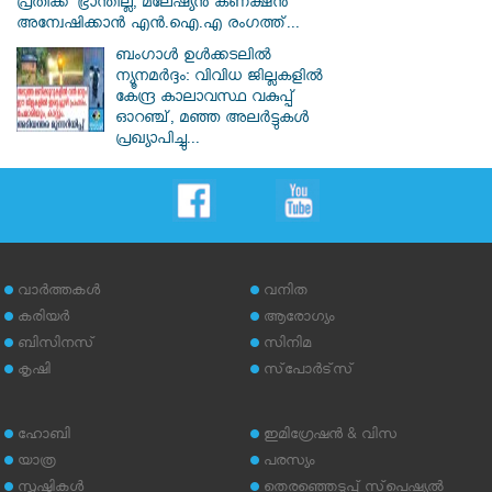
പ്രതിക്ക് ഭ്രാന്തില്ല, മലേഷ്യൻ കണക്ഷൻ
അന്വേഷിക്കാൻ എൻ.ഐ.എ രംഗത്ത്...
ബംഗാൾ ഉൾക്കടലിൽ
ന്യൂനമർദ്ദം: വിവിധ ജില്ലകളിൽ
കേന്ദ്ര കാലാവസ്ഥ വകുപ്പ്
ഓറഞ്ച്, മഞ്ഞ അലർട്ടുകൾ
പ്രഖ്യാപിച്ചു...
വാര്‍ത്തകള്‍
വനിത
കരിയര്‍
ആരോഗ്യം
ബിസിനസ്
സിനിമ
കൃഷി
സ്‌പോര്‍ട്‌സ്
ഹോബി
ഇമിഗ്രേഷന്‍ & വിസ
യാത്ര
പരസ്യം
സൃഷ്ടികള്‍
തെരഞ്ഞെടുപ്പ് സ്‌പെഷ്യല്‍