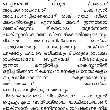
ഓപ്പറേഷൻ സിന്ദൂർ. ഭീകരർക്ക്
അഭയംനൽകുന്നത് പാകിസ്താൻ
അവസാനിപ്പിക്കണമെന്ന് രാജ് നാഥ് സിംഗ്
ആവശ്യപ്പെട്ടു. എന്നാൽ, അവർ ഇന്ത്യയെ
വഞ്ചിക്കുന്നു. ഭീകരവാദം തുടർന്നാൽ
പാകിസ്താൻ കനത്ത വിലനൽകേണ്ടിവരുമെന്നും
ഭീകരത അവസാനിപ്പിക്കാൻ രാജ്യം
ഏതറ്റംവരെയും പോകുമെന്നും രാജ്‌നാഥ്
പറഞ്ഞു. എവിടെ ഒളിച്ചാലും ഭീകരുടെ താവളം
തകർക്കുമെന്ന് ഓപ്പറേഷൻ സിന്ദൂറിലൂടെ
ഇന്ത്യ തെളിയിച്ചു. പാകിസ്താനിൽ
ഒളിച്ചിരിക്കുന്ന ഭീകരസംഘടനകളും നേതാക്കളും
സുരക്ഷിതരാണെന്ന് കരുതേണ്ടെന്നും
അവരെയാണ് സൈന്യം
ലക്ഷ്യംവെച്ചിരിക്കുന്നതെന്നും
പ്രതിരോധമന്ത്രി വ്യക്തമാക്കി. പാകിസ്താൻ
ഐഎംഎഫ് വായ്പയ്ക്കായി യാചിക്കുകയാണ്‌.
പാകിസ്താൻ എവിടെനിന്നാലും യാചകരുടെ നിര