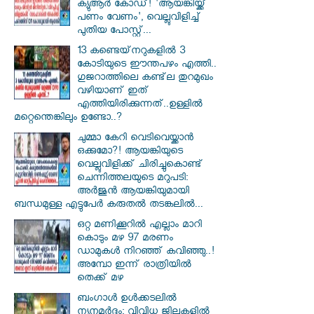
ക്യുആർ കോഡ്! 'ആയങ്കിയ്ക്ക്
പണം വേണം', വെല്ലുവിളിച്ച്
പുതിയ പോസ്റ്റ്...
13 കണ്ടെയ്‌നറുകളിൽ 3
കോടിയുടെ ഈന്തപഴം എത്തി..
ഗുജറാത്തിലെ കണ്ട്‌ല തുറമുഖം
വഴിയാണ് ഇത്
എത്തിയിരിക്കുന്നത്..ഉള്ളിൽ
മറ്റെന്തെങ്കിലും ഉണ്ടോ..?
ചുമ്മാ കേറി വെടിവെയ്ക്കാൻ
ഒക്കുമോ?! ആയങ്കിയുടെ
വെല്ലുവിളിക്ക് ചിരിച്ചുകൊണ്ട്
ചെന്നിത്തലയുടെ മറുപടി:
അർജുൻ ആയങ്കിയുമായി
ബന്ധമുള്ള എട്ടുപേർ കരുതൽ തടങ്കലിൽ...
ഒറ്റ മണിക്കൂറിൽ എല്ലാം മാറി
കൊടും മഴ 97 മരണം
ഡാമുകൾ നിറഞ്ഞ് കവിഞ്ഞു..!
അമ്പോ ഇന്ന് രാത്രിയിൽ
തെക്ക് മഴ
ബംഗാൾ ഉൾക്കടലിൽ
ന്യൂനമർദ്ദം: വിവിധ ജില്ലകളിൽ