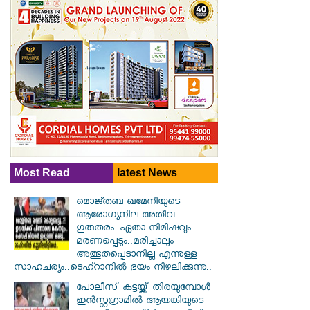
Most Read
latest News
മൊജ്തബ ഖമേനിയുടെ
ആരോഗ്യനില അതീവ
ഗുരുതരം..ഏതാ നിമിഷവും
മരണപ്പെടും..മരിച്ചാലും
അത്ഭുതപ്പെടാനില്ല എന്നുള്ള
സാഹചര്യം..ടെഹ്റാനിൽ ഭയം നിഴലിക്കുന്നു..
പോലീസ് കട്ടയ്ക്ക് തിരയുമ്പോൾ
ഇൻസ്റ്റഗ്രാമിൽ ആയങ്കിയുടെ