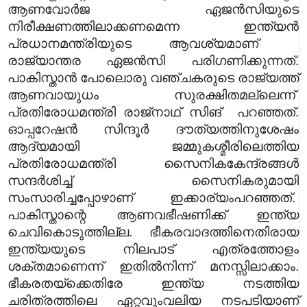
ആണവോർജ ഏജൻസിയുടെ
നിരീക്ഷണത്തിലാക്കണമെന്ന ഇന്ത്യൻ
പ്രധാനമന്ത്രിയുടെ ആവശ്യമാണ്
രാജ്യാന്തര ഏജൻസി പരിഗണിക്കുന്നത്.
പാകിസ്താൻ പോലൊരു വഞ്ചകരുടെ രാജ്യത്ത്
ആണവായുധം സുരക്ഷിതമല്ലെന്ന്
പ്രതിരോധമന്ത്രി രാജ്‌നാഥ് സിങ് പറഞ്ഞത്.
ഓപ്പറേഷൻ സിന്ദൂർ ദൗത്യത്തിനുശേഷം
ആദ്യമായി ജമ്മുകശ്മീരിലെത്തിയ
പ്രതിരോധമന്ത്രി സൈനികകേന്ദ്രങ്ങൾ
സന്ദർശിച്ച് സൈനികരുമായി
സംസാരിച്ചപ്പോഴാണ് ഇക്കാര്യംപറഞ്ഞത്.
പാകിസ്താന്റെ ആണവഭീഷണിക്ക് ഇന്ത്യ
ചെവികൊടുത്തില്ല. ഭീകരവാദത്തിനെതിരായ
ഇന്ത്യയുടെ നിലപാട് എത്രത്തോളം
ശക്തമാണെന്ന് ഇതിൽനിന്ന് മനസ്സിലാക്കാം.
ഭീകരതയ്ക്കെതിരേ ഇന്ത്യ നടത്തിയ
ചരിത്രത്തിലെ ഏറ്റവുംവലിയ നടപടിയാണ്