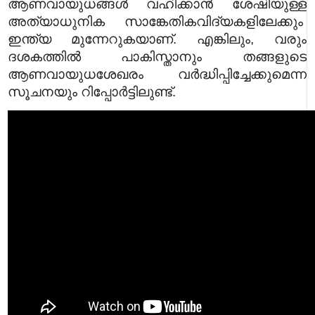
ആണവായുധങ്ങൾ വഹിക്കാൻ ശേഷിയുള്ള
അത്യാധുനിക സാങ്കേതികവിദ്യകളിലേക്കും
ഇന്ത്യ മുന്നേറുകയാണ്. എങ്കിലും, വരും
ദശകത്തിൽ പാകിസ്താനും തങ്ങളുടെ
ആണവായുധശേഖരം വർദ്ധിപ്പിച്ചേക്കുമെന്ന
സൂചനയും റിപ്പോർട്ടിലുണ്ട്.