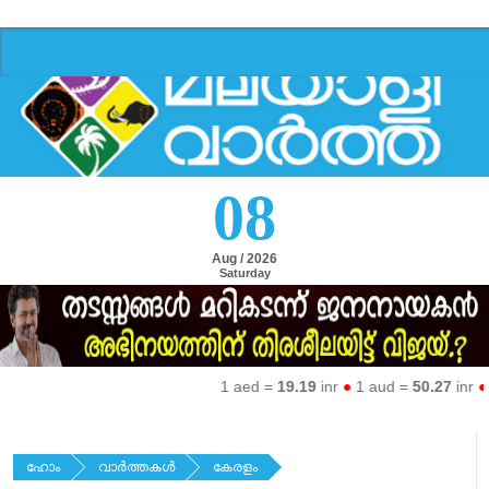
08
Aug / 2026
Saturday
1 aed =
19.19
inr
●
1 aud =
50.27
inr
●
1 eur
ഹോം
വാര്‍ത്തകള്‍
കേരളം