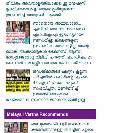
ജീവിതം അവതാളത്തിലാക്കപ്പെട്ട മനുഷ്യന്
മുകളിലാകാശവും താഴെ ഭൂമിയുമാണ്;
തുറന്നടിച്ച് അർജുൻ ആയങ്കി
ഞാനൊരു അമ്മയാടോ....
എനിക്ക് ഒരു മോനുണ്ടെടോ....
എംഡിഎംഎ ഇടപാടുമായി
ബന്ധമില്ല; ലക്ഷങ്ങളുടെ
ഇടപാട് നടത്തിയിട്ടില്ല; തന്റെ
ബാങ്ക് അക്കൗണ്ടുകൾ മൈനസ് ആണ്;
മാധ്യമങ്ങളോടു വിളിച്ച് പറഞ്ഞ് എംഡിഎംഎ
കേസിൽ അറസ്റ്റിലായ അധ്യാപിക കീർത്തന
ജഡ്ജിമാരുടെ എണ്ണം കൂട്ടുന്ന
ചർച്ചയിൽ റഹിമിന്റെ എ കെ
47 എന്ന് പറഞ്ഞപ്പോൾ
സംഭവിച്ചത്..മണിയടിച്ച്
ഇരുത്തി രാജ്യസഭ
ചെയർമാൻ..സംസാരിക്കാൻ സമ്മതിച്ചില്ല..
Malayali Vartha Recommends
മത്സ്യത്തൊഴിലാളി ജോണിനെ
കണ്ടെത്താനുള്ള തിരച്ചിൽ ഏഴാം