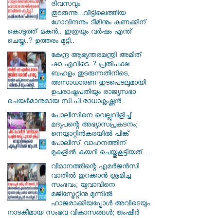
ദിവസവും
തുടരുന്നു...വീട്ടിലെത്തിയ
ഗോവിന്ദനും ടീമിനും കണക്കിന്
കൊടുത്ത് മകൻ.. ഇത്രയും വർഷം എന്ത്
ചെയ്തു..? ഉത്തരം മുട്ടി..
കേന്ദ്ര ആഭ്യന്തരമന്ത്രി അമിത്
ഷാ എവിടെ..? പ്രതിപക്ഷ
ബഹളം തുടരുന്നതിനിടെ,
അസാധാരണ ഇടപെടലുമായി
ഉപരാഷ്ട്രപതിയും രാജ്യസഭാ
ചെയർമാനുമായ സി.പി.രാധാകൃഷ്ണൻ..
പോലീസിനെ വെല്ലുവിളിച്ച്
മദ്യപന്റെ അഭ്യാസപ്രകടനം;
നെയ്യാറ്റിൻകരയിൽ പിങ്ക്
പോലീസ് വാഹനത്തിന്
മുകളിൽ കയറി ചെയ്തുകൂട്ടിയത്...
വിമാനത്തിന്റെ എമർജൻസി
വാതിൽ തുറക്കാൻ ശ്രമിച്ച
സംഭവം; യുവാവിനെ
മജിസ്ട്രേറ്റിനു മുന്നിൽ
ഹാജരാക്കിയപ്പോൾ അവിടെയും
നാടകീമായ സംഭവ വികാസങ്ങൾ; ജംഷീർ