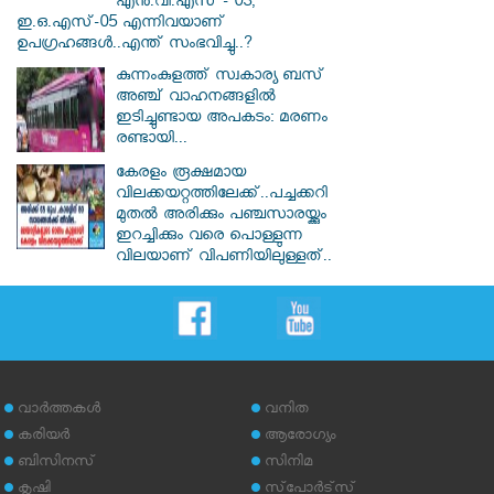
എൻ.വി.എസ് - 03,
ഇ.ഒ.എസ്-05 എന്നിവയാണ്
ഉപഗ്രഹങ്ങൾ..എന്ത് സംഭവിച്ചു..?
കുന്നംകുളത്ത് സ്വകാര്യ ബസ്
അഞ്ച് വാഹനങ്ങളിൽ
ഇടിച്ചുണ്ടായ അപകടം: മരണം
രണ്ടായി...
കേരളം രൂക്ഷമായ
വിലക്കയറ്റത്തിലേക്ക്..പച്ചക്കറി
മുതൽ അരിക്കും പഞ്ചസാരയ്ക്കും
ഇറച്ചിക്കും വരെ പൊള്ളുന്ന
വിലയാണ് വിപണിയിലുള്ളത്..
വാര്‍ത്തകള്‍
വനിത
കരിയര്‍
ആരോഗ്യം
ബിസിനസ്
സിനിമ
കൃഷി
സ്‌പോര്‍ട്‌സ്