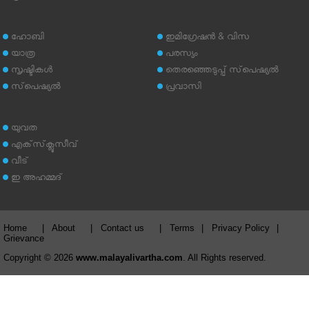
ഹോബി
ഇമിഗ്രേഷന്‍ & വിസ
യാത്ര
പരസ്യം
സൃഷ്ടികള്‍
തെരഞ്ഞെടുപ്പ് സ്‌പെഷ്യല്‍
സ്‌പെഷ്യല്‍
പ്രവാസി
യുവത
എക്‌സ്‌ക്ലൂസീവ്
വീട്
ഇ അഹമ്മദ്‌
Home
|
About
|
Contact us
|
Terms
|
Privacy Policy
|
Grievance
Copyright © 2026
www.malayalivartha.com
. All Rights reserved.