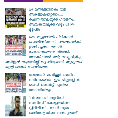
24 മണിക്കൂറിനകം തട്ടി
അകത്തുകയറ്റണം....
ചെന്നിത്തലയുടെ ഗർജനം..
ആയങ്കിയിലൂടെ വീഴും CPM-
മൂടുപടം
ധൈര്യമുണ്ടേൽ പിടിക്കാൻ
പൊലീസിനോട് പറഞ്ഞവർക്ക്
ഇനി എന്താ വരാൻ
പോകുന്നതെന്നു നിങ്ങൾ
നോക്കിയാൽ മതി; വെല്ലുവിളിച്ച
അർജുൻ ആയങ്കിയ്ക്ക് മറുപടിയുമായി ആഭ്യന്തര
മന്ത്രി രമേശ് ചെന്നിത്തല
അടുത്ത 3 മണിക്കൂർ അതീവ
നിർണായകം; ഈ ജില്ലകളിൽ
റെഡ് അലർട്ട്: പുതിയ
രോഗഭീതിയും...
'വിശ്വനാഥ് ആന്‍ഡ്
സണ്‍സ്' കേരളത്തിലെ
പ്രീറിലീസ് ; നടന്‍ സൂര്യ
ശനിയാഴ്ച തിരുവനന്തപുരത്ത്