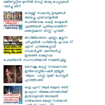
മജിസ്ട്രേറ്റിനു മുന്നിൽ വെച്ച് ജാമ്യ പേപ്പറുകൾ
വലിച്ചു കീറി
ഭാര്യയ്ക്ക് സ്വകാര്യ ദൃശ്യങ്ങൾ
അയച്ചു; ഗുരുവായൂരിൽ
പെൺവേഷം കെട്ടി കാമുകൻ
എത്തിയത് പ്രതികാരത്തിന്!
ഞെട്ടിക്കുന്ന ട്വിസ്റ്റ് പുറത്ത്...
ജഡ്ജിമാരുടെ എണ്ണം കൂട്ടുന്ന
ചർച്ചയിൽ റഹിമിന്റെ എ കെ 47
എന്ന് പറഞ്ഞപ്പോൾ
സംഭവിച്ചത്..മണിയടിച്ച്
ഇരുത്തി രാജ്യസഭ
ചെയർമാൻ..സംസാരിക്കാൻ സമ്മതിച്ചില്ല..
സൈജു കുറുപ്പ് നായകനായ
ഇൻവെസ്റ്റിഗേഷൻ ത്രില്ലർ;
'ആരം' ഫസ്റ്റ് ലുക്ക് പോസ്റ്റർ
പുറത്തിറങ്ങി
ഐ.എസ്.ആർ.ഒയുടെ രണ്ട്
ഉപഗ്രഹ വിക്ഷേപണങ്ങൾക്ക്
ഇതാദ്യമായി അനുമതി
നൽകാതെ കേന്ദ്ര സർക്കാർ...