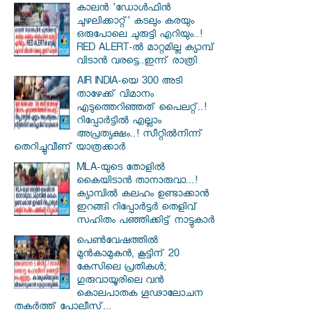
കാലൻ 'ഡോൾഫിൻ
ചുഴലിക്കാറ്റ്' കടലും കരയും
ഒരുപോലെ ചുരുട്ടി എറിയും..!
RED ALERT-ൽ മാറ്റമില്ല ക്യാമ്പ്
വിടാൻ വരട്ടെ..ഇന്ന് രാത്രി
AIR INDIA-യെ 300 അടി
താഴേക്ക് വിമാനം
എടുത്തെറിഞ്ഞത് പൈലറ്റ്..!
റിപ്പോർട്ടിൽ എല്ലാം
അപ്രത്യക്ഷം..! സീറ്റിൽനിന്ന്
തെറിച്ചുവീണ് യാത്രക്കാർ
MLA-യുടെ തോളിൽ
കൈയിടാൻ താനാരുവാ...!
ക്യാമ്പിൽ കലഹം ഉണ്ടാക്കാൻ
ഇറങ്ങി റിപ്പോർട്ടർ തെളിവ്
സഹിതം പഞ്ഞിക്കിട്ട് നാട്ടുകാർ
പെൺവേഷത്തിൽ
മുൻകാമുകൻ, കൂട്ടിന് 20
കേസിലെ പ്രതികൾ;
ഗുരുവായൂരിലെ വൻ
കൊലപാതക ഗൂഢാലോചന
തകർത്ത് പോലീസ്...