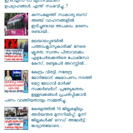
ഇ.ഒ.എസ്-05 എന്നിവയാണ്
ഉപഗ്രഹങ്ങൾ..എന്ത് സംഭവിച്ചു..?
കുന്നംകുളത്ത് സ്വകാര്യ ബസ്
അഞ്ച് വാഹനങ്ങളിൽ
ഇടിച്ചുണ്ടായ അപകടം: മരണം
രണ്ടായി...
മലയാലപ്പുഴയിൽ
പത്താംക്ലാസുകാരിക്ക് നേരെ
ക്രൂരത; സ്വന്തം പിതാവടക്കം
ഏഴുപേർക്കെതിരെ പോക്സോ
കേസ്, രണ്ടുപേർ അറസ്റ്റിൽ...
കേന്ദ്രം വിരട്ടി..നരേന്ദ്ര
മോദിയോട് ക്ഷമാപണം നടത്തി
മെറ്റ മേധാവി മാർക്ക്
സക്കർബർ​ഗ്..പ്രത്യേകതരം
ഉള്ളടക്കങ്ങൾ പ്രചരിപ്പിക്കാൻ
പണം വാങ്ങിയതായും സമ്മതിച്ചു..
കേരളത്തിൽ 14 ജില്ലകളിലും
അടിയന്തര മുന്നറിയിപ്പ്; മൂന്ന്
ജില്ലകൾക്ക് റെഡ് അലേർട്ട്:
ജാഗ്രതയോടെ...