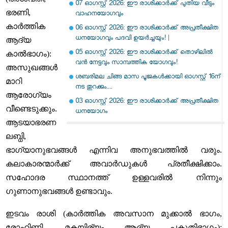
07 ഓഗസ്റ്റ് 2026: ഈ രാശിക്കാർക്ക് പുതിയ വീടും
ഭരണി,
വാഹനയോഗവും
കാർത്തിക
06 ഓഗസ്റ്റ് 2026: ഈ രാശിക്കാർക്ക് അപ്രതീക്ഷിത
ധനയോഗവും പദവി ഉയർച്ചയും! |
ആദ്യ
05 ഓഗസ്റ്റ് 2026: ഈ രാശിക്കാർക്ക് തൊഴിലിൽ
കാൽഭാഗം):
വൻ നേട്ടവും സാമ്പത്തിക യോഗവും!
അസുഖങ്ങൾ
ശബരിമല ചിങ്ങ മാസ പൂജകൾക്കായി ഓഗസ്റ്റ് 16ന്
മാറി
നട തുറക്കും....
ആരോഗ്യം
03 ഓഗസ്റ്റ് 2026: ഈ രാശിക്കാർക്ക് അപ്രതീക്ഷിത
വീണ്ടെടുക്കും.
ധനയോഗം
ആടയാഭരണ
ലബ്ധി,
ഭാഗ്യാനുഭവങ്ങൾ എന്നിവ അനുഭവത്തിൽ വരും.
കലാകാരന്മാർക്ക് അവാർഡുകൾ പ്രതീക്ഷിക്കാം.
സഹോദര സ്ഥാനത്ത് ഉള്ളവരിൽ നിന്നും
ഗുണാനുഭവങ്ങൾ ഉണ്ടാവും.
ഇടവം രാശി (കാർത്തിക അവസാന മുക്കാൽ ഭാഗം,
രോഹിണി, മകയിര്യം ആദ്യ പകുതിഭാഗം):