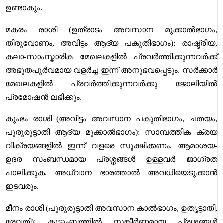
ഉണ്ടാകും.
മകരം രാശി (ഉത്രാടം അവസാന മുക്കാൽഭാഗം,
തിരുവോണം, അവിട്ടം ആദ്യ പകുതിഭാഗം): രാഷ്ട്രീയ,
കലാ-സാംസ്കാരിക മേഖലകളിൽ പ്രവർത്തിക്കുന്നവർക്ക്
അഭൂതപൂർവമായ വളർച്ച ഇന്ന് അനുഭവപ്പെടും. സർക്കാർ
മേഖലകളിൽ പ്രവർത്തിക്കുന്നവർക്കു ജോലിയിൽ
പ്രമോഷൻ ലഭിക്കും.
കുംഭം രാശി (അവിട്ടം അവസാന പകുതിഭാഗം, ചതയം,
പൂരൂരുട്ടാതി ആദ്യ മുക്കാൽഭാഗം): സാമ്പത്തിക ക്രയ
വിക്രയങ്ങളിൽ ഇന്ന് വളരെ സൂക്ഷിക്കണം. ആമാശയ-
ഉദര സംബന്ധമായ പ്രശ്നങ്ങൾ ഉള്ളവർ ജാഗ്രത
പാലിക്കുക. അധ്വാന ഭാരത്താൽ അവധിയെടുക്കാൻ
ഇടവരും.
മീനം രാശി (പൂരൂരുട്ടാതി അവസാന കാൽഭാഗം, ഉതൃട്ടാതി,
രേവതി): കുടുംബത്തിൽ സങ്കീർണ്ണമായ പ്രശ്നങ്ങൾ