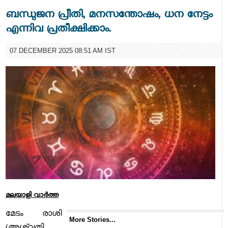
ബന്ധുജന പ്രീതി, മനസന്തോഷം, ധന നേട്ടം
എന്നിവ പ്രതീക്ഷിക്കാം.
07 DECEMBER 2025 08:51 AM IST
മലയാളി വാര്‍ത്ത
മേടം രാശി
More Stories...
(അശ്വതി,