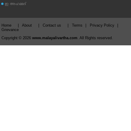
ഇ അഹമ്മദ്‌
Home
|
About
|
Contact us
|
Terms
|
Privacy Policy
|
Grievance
Copyright © 2026
www.malayalivartha.com
. All Rights reserved.