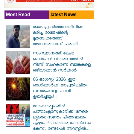
Most Read
latest News
രക്ഷാപ്രവര്‍ത്തനത്തിനിടെ
മരിച്ച രാജേഷിന്റെ
മൃതദേഹത്തോട്
അനാദരവെന്ന് പരാതി
സംസ്ഥാനത്ത് ക്ഷേമ
പെൻഷൻ വിതരണത്തിൽ
നിന്ന് സഹകരണ ബാങ്കുകളെ
ഒഴിവാക്കാൻ സർക്കാർ
06 ഓഗസ്റ്റ് 2026: ഈ
രാശിക്കാർക്ക് അപ്രതീക്ഷിത
ധനയോഗവും പദവി
ഉയർച്ചയും! |
മലയാലപ്പുഴയിൽ
പത്താംക്ലാസുകാരിക്ക് നേരെ
ക്രൂരത; സ്വന്തം പിതാവടക്കം
ഏഴുപേർക്കെതിരെ പോക്സോ
കേസ്, രണ്ടുപേർ അറസ്റ്റിൽ...