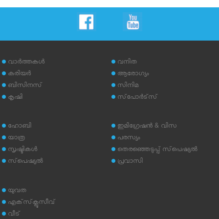
വാര്‍ത്തകള്‍
വനിത
കരിയര്‍
ആരോഗ്യം
ബിസിനസ്
സിനിമ
കൃഷി
സ്‌പോര്‍ട്‌സ്
ഹോബി
ഇമിഗ്രേഷന്‍ & വിസ
യാത്ര
പരസ്യം
സൃഷ്ടികള്‍
തെരഞ്ഞെടുപ്പ് സ്‌പെഷ്യല്‍
സ്‌പെഷ്യല്‍
പ്രവാസി
യുവത
എക്‌സ്‌ക്ലൂസീവ്
വീട്