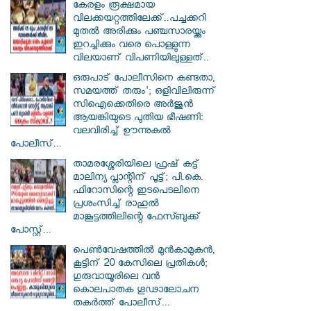
കേരളം രൂക്ഷമായ
വിലക്കയറ്റത്തിലേക്ക്..പച്ചക്കറി
മുതൽ അരിക്കും പഞ്ചസാരയ്ക്കും
ഇറച്ചിക്കും വരെ പൊള്ളുന്ന
വിലയാണ് വിപണിയിലുള്ളത്..
ഒരുപാട് പോലീസിനെ കണ്ടതാ,
സമയത്ത് തരും'; ഒളിവിലിരുന്ന്
സിഐക്കെതിരെ അർജുൻ
ആയങ്കിയുടെ പുതിയ ഭീഷണി:
വലവിരിച്ച് ഊന്നുകൽ
പോലീസ്...
താമരശ്ശേരിയിലെ ഫ്രഷ് കട്ട്
മാലിന്യ പ്ലാന്റിന് പൂട്ട്; പി.കെ.
ഫിറോസിന്റെ ഇടപെടലിനെ
പ്രശംസിച്ച് രാഹുൽ
മാങ്കൂട്ടത്തിലിന്റെ ഫേസ്ബുക്ക്
പോസ്റ്റ്...
പെൺവേഷത്തിൽ മുൻകാമുകൻ,
കൂട്ടിന് 20 കേസിലെ പ്രതികൾ;
ഗുരുവായൂരിലെ വൻ
കൊലപാതക ഗൂഢാലോചന
തകർത്ത് പോലീസ്...