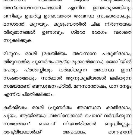
അന്യദേശവാസം-ജോലി എന്നിവ ഉണ്ടാകുമെങ്കിലും
ഒന്നിലും ഉയർച്ച ഉണ്ടാവാത്ത അവസ്ഥ സംജാതമാകും.
മനശാന്തി കുറയും. കുടുംബത്തിൽ ചില നിർണായക
തീരുമാനങ്ങൾ ഉണ്ടാവും. ശിരോ രോഗം വരാതെ
സൂക്ഷിക്കുക.
മിഥുനം രാശി (മകയിര്യം അവസാന പകുതിഭാഗം,
തിരുവാതിര, പുണർതം ആദ്യ മുക്കാൽഭാഗം): ജോലിയിൽ
പേരും പ്രശസ്തിയും വർദ്ധിക്കുന്ന അവസ്ഥ ഇന്ന്
സംജാതമാകും. സർക്കാർ ആനുകൂല്യങ്ങൾ ലഭിക്കുന്ന
സമയമാണ്. ബന്ധുജന പ്രീതി, മനസന്തോഷം, ധന നേട്ടം
എന്നിവ പ്രതീക്ഷിക്കാം.
കർക്കിടകം രാശി (പുണർതം അവസാന കാൽഭാഗം,
പൂയം, ആയില്യം): വരവിനേക്കാൾ ചെലവ് വർദ്ധിക്കുന്ന
സമയമാണ്. ചെലവ് നിയന്ത്രിക്കാൻ ബുദ്ധിമുട്ടും.
രാഷ്ട്രീയക്കാർക്ക് അപവാദം, മാനഹാനി