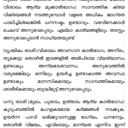
വിശാഖം ആദ്യ മുക്കാൽഭാഗം): സാമ്പത്തിക ക്രയ
വിക്രയങ്ങൾ നടത്തുമ്പോൾ വളരെ അധികം ജാഗ്രത
പാലിച്ചില്ലെങ്കിൽ ധനനഷ്ടം ഉണ്ടാവും. വരവിനേക്കാൾ
ചെലവ് അനുഭവപ്പെടും. എല്ലാ കാര്യങ്ങളിലും തടസ്സം
അനുഭവപ്പെടാൻ സാധ്യതയുണ്ട്.
വൃശ്ചികം രാശി (വിശാഖം അവസാന കാൽഭാഗം, അനിഴം,
തൃക്കേട്ട): തൊഴിൽ ഇടങ്ങളിൽ അഭിപ്രായ വ്യത്യാസം
ഉണ്ടാകും. അന്യദേശവാസം അനുഭവത്തിൽ
വരുമെങ്കിലും ഒന്നിലും ഉയർച്ച ഉണ്ടാകാത്ത അവസ്ഥ
ഉണ്ടാകും. മാനസികമായും സാമ്പത്തികമായും
ശാരീരികമായും ബുദ്ധിമുട്ട് അനുഭവപ്പെടും.
ധനു രാശി (മൂലം, പൂരാടം, ഉത്രാടം ആദ്യ കാൽഭാഗം):
കുടുംബത്തിൽ മംഗളകരമായ കർമ്മങ്ങൾ നടക്കുക,
ഉയർന്ന പദവി ലഭിക്കുവാനുള്ള ഭാഗ്യം, ധനനേട്ടം,
തൊഴിൽ വിജയം, എവിടെയും മാന്യത എന്നിവ ഇന്ന്