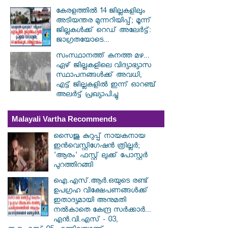
കേരളത്തിൽ 14 ജില്ലകളിലും
അടിയന്തര മുന്നറിയിപ്പ്; മൂന്ന്
ജില്ലകൾക്ക് റെഡ് അലേർട്ട്:
ജാഗ്രതയോടെ...
സംസ്ഥാനത്ത് കനത്ത മഴ...
ഏഴ് ജില്ലകളിലെ വിദ്യാഭ്യാസ
സ്ഥാപനങ്ങൾക്ക് അവധി,
എട്ട് ജില്ലകളിൽ ഇന്ന് ഓറഞ്ച്
അലർട്ട് പ്രഖ്യാപിച്ചു
Malayali Vartha Recommends
സൈജു കുറുപ്പ് നായകനായ
ഇൻവെസ്റ്റിഗേഷൻ ത്രില്ലർ;
'ആരം' ഫസ്റ്റ് ലുക്ക് പോസ്റ്റർ
പുറത്തിറങ്ങി
ഐ.എസ്.ആർ.ഒയുടെ രണ്ട്
ഉപഗ്രഹ വിക്ഷേപണങ്ങൾക്ക്
ഇതാദ്യമായി അനുമതി
നൽകാതെ കേന്ദ്ര സർക്കാർ...
എൻ.വി.എസ് - 03,