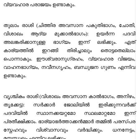
വ്യവഹാര പരാജയം ഉണ്ടാകും.
തുലാം രാശി (ചിത്തിര അവസാന പകുതിഭാഗം, ചോതി,
വിശാഖം ആദ്യ മുക്കാൽഭാഗം): ഉയർന്ന പദവി
അലങ്കരിക്കാനുള്ള ഭാഗ്യം ഇന്ന് ലഭിക്കും. ഏത്
കാര്യത്തിൽ ഇറങ്ങി തിരിച്ചാലും തൊട്ടതെല്ലാം
പൊന്നാകും. ഈശ്വരാനുഗ്രഹം, വ്യവഹാര വിജയം,
വാഹനഭാഗ്യം, നവീനഗൃഹം, ബന്ധുജന ഗുണം എന്നിവ
ഉണ്ടാകും.
വൃശ്ചികം രാശി (വിശാഖം അവസാന കാൽഭാഗം, അനിഴം,
തൃക്കേട്ട): സർക്കാർ ജോലിയിൽ ഇരിക്കുന്നവർക്ക്
പദവിയിൽ സ്ഥാനക്കയറ്റമോ സ്ഥലമാറ്റമോ ഇന്ന്
പ്രതീക്ഷിക്കാം. ഭാര്യാഭർത്താക്കൻമ്മാർ തമ്മിൽ പരസ്പര
സ്നേഹവും വിശ്വാസവും വർദ്ധിക്കും. ധനനേട്ടം,
മനഃസുഖം എന്നിവ ലഭിക്കും.