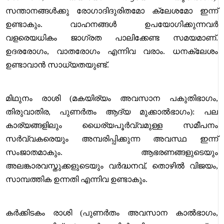
സന്താനങ്ങൾക്കു രോഗാദിദുരിതമോ ക്ലേശമോ ഇന്ന്
ഉണ്ടാകും. വാഹനങ്ങൾ ഉപയോഗിക്കുന്നവർ
വളരെയധികം ജാഗ്രത പാലിക്കേണ്ട സമയമാണ്.
ഉദരരോഗം, വാതരോഗം എന്നിവ വരാം. ധനക്ലേശം
ഉണ്ടാവാൻ സാധ്യതയുണ്ട്.
മിഥുനം രാശി (മകയിര്യം അവസാന പകുതിഭാഗം,
തിരുവാതിര, പുണർതം ആദ്യ മുക്കാൽഭാഗം): പല
കാര്യങ്ങളിലും ധൈര്യപൂർവ്വമുള്ള സമീപനം
സർവ്വകരെയും അമ്പരിപ്പിക്കുന്ന അവസ്ഥ ഇന്ന്
സംജാതമാകും. ആഭരണങ്ങളുടെയും
അലങ്കാരവസ്തുക്കളുടെയും വർദ്ധനവ്, തൊഴിൽ വിജയം,
സാമ്പത്തിക ഉന്നതി എന്നിവ ഉണ്ടാകും.
കർക്കിടകം രാശി (പുണർതം അവസാന കാൽഭാഗം,