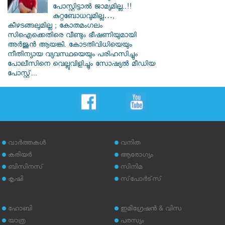
പോസ്റ്റിട്ടാൽ ജാമ്യമില്ല..!!
കുറ്റബോധവുമില്ല…,
കീഴടങ്ങലുമില്ല ; കോതമംഗലം
സിഐക്കെതിരെ വീണ്ടും ഭീഷണിയുമായി
അര്‍ജുന്‍ ആയങ്കി. കോടതിവിധിയെയും
നീതിന്യായ വ്യവസ്ഥയെയും പരിഹസിച്ചും
പോലീസിനെ വെല്ലുവിളിച്ചും സോഷ്യൽ മീഡിയ
പോസ്റ്റ്...
വാര്‍ത്തകള്‍
വനിത
കരിയര്‍
ആരോഗ്യം
ബിസിനസ്
സിനിമ
കൃഷി
സ്‌പോര്‍ട്‌സ്
ഹോബി
ഇമിഗ്രേഷന്‍ & വിസ
യാത്ര
പരസ്യം