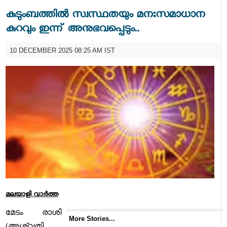
കുടുംബത്തിൽ സ്വസ്ഥതയും മനഃസമാധാന
കുറവും ഇന്ന് അനുഭവപ്പെടും..
10 DECEMBER 2025 08:25 AM IST
മലയാളി വാര്‍ത്ത
മേടം രാശി
More Stories...
(അശ്വതി,