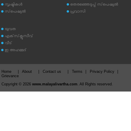
സൃഷ്ടികള്‍
തെരഞ്ഞെടുപ്പ് സ്‌പെഷ്യല്‍
സ്‌പെഷ്യല്‍
പ്രവാസി
യുവത
എക്‌സ്‌ക്ലൂസീവ്
വീട്
ഇ അഹമ്മദ്‌
Home
|
About
|
Contact us
|
Terms
|
Privacy Policy
|
Grievance
Copyright © 2026
www.malayalivartha.com
. All Rights reserved.