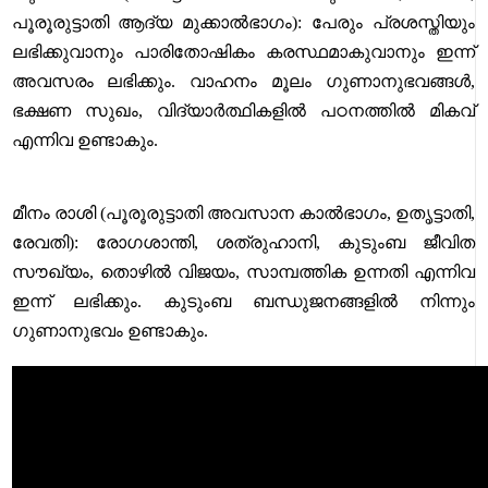
പൂരൂരുട്ടാതി ആദ്യ മുക്കാൽഭാഗം): പേരും പ്രശസ്തിയും
ലഭിക്കുവാനും പാരിതോഷികം കരസ്ഥമാകുവാനും ഇന്ന്
അവസരം ലഭിക്കും. വാഹനം മൂലം ഗുണാനുഭവങ്ങൾ,
ഭക്ഷണ സുഖം, വിദ്യാർത്ഥികളിൽ പഠനത്തിൽ മികവ്
എന്നിവ ഉണ്ടാകും.
മീനം രാശി (പൂരൂരുട്ടാതി അവസാന കാൽഭാഗം, ഉതൃട്ടാതി,
രേവതി): രോഗശാന്തി, ശത്രുഹാനി, കുടുംബ ജീവിത
സൗഖ്യം, തൊഴിൽ വിജയം, സാമ്പത്തിക ഉന്നതി എന്നിവ
ഇന്ന് ലഭിക്കും. കുടുംബ ബന്ധുജനങ്ങളിൽ നിന്നും
ഗുണാനുഭവം ഉണ്ടാകും.