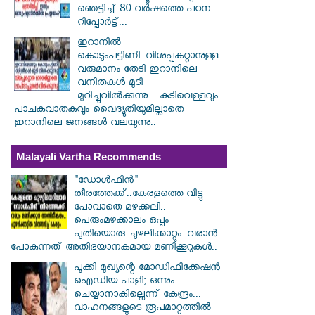
ഞെട്ടിച്ച് 80 വർഷത്തെ പഠന
റിപ്പോർട്ട്...
ഇറാനില്‍
കൊടുംപട്ടിണി..വിശപ്പകറ്റാനുള്ള
വരുമാനം തേടി ഇറാനിലെ
വനിതകള്‍ മുടി
മുറിച്ചുവില്‍ക്കുന്നു... കുടിവെള്ളവും
പാചകവാതകവും വൈദ്യുതിയുമില്ലാതെ
ഇറാനിലെ ജനങ്ങള്‍ വലയുന്നു..
Malayali Vartha Recommends
"ഡോൾഫിൻ"
തീരത്തേക്ക്..കേരളത്തെ വിട്ടു
പോവാതെ മഴക്കലി..
പെരുംമഴക്കാലം ഒപ്പം
പുതിയൊരു ചുഴലിക്കാറ്റും..വരാൻ
പോകുന്നത് അതിഭയാനകമായ മണിക്കൂറുകൾ..
പൂക്കി മുഖ്യന്റെ മോഡിഫിക്കേഷൻ
ഐഡിയ പാളി; ഒന്നും
ചെയ്യാനാകില്ലെന്ന് കേന്ദ്രം...
വാഹനങ്ങളുടെ രൂപമാറ്റത്തില്‍