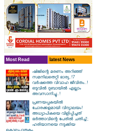
Most Read
latest News
ഷിജിന്റെ മരണം അറിഞ്ഞ്
സമനിലതെറ്റി ഭാര്യ..!7
വർഷത്തെ വിവാഹ ജീവിതം..!
ഒടുവിൽ ദുബായിൽ എല്ലാം
അവസാനിച്ചു..!
പ്രണയപ്പകയിൽ
ചോരക്കളമായി വിദ്യാലയം!
അധ്യാപികയെ വിളിപ്പിച്ചത്
ഭർത്താവിന്റെ പേരിൽ ചതിച്ച്;
ഹരിയാനയെ നടുക്കിയ
കൊലപാതകം...