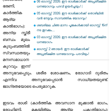
06 ഓഗസ്റ്റ് 2026: ഈ രാശിക്കാർക്ക് അപ്രതീക്ഷിത
ഭരണി,
ധനയോഗവും പദവി ഉയർച്ചയും! |
കാർത്തിക
05 ഓഗസ്റ്റ് 2026: ഈ രാശിക്കാർക്ക് തൊഴിലിൽ
വൻ നേട്ടവും സാമ്പത്തിക യോഗവും!
ആദ്യ
ശബരിമല ചിങ്ങ മാസ പൂജകൾക്കായി ഓഗസ്റ്റ് 16ന്
കാൽഭാഗം):
നട തുറക്കും....
അന്യ സ്ത്രീ
03 ഓഗസ്റ്റ് 2026: ഈ രാശിക്കാർക്ക് അപ്രതീക്ഷിത
ബന്ധം മൂലം
ധനയോഗം
കുടുംബത്തിൽ
ഓഗസ്റ്റ് 2 ഞായർ: ഈ രാശിക്കാർക്ക്
സ്വസ്ഥതയും
അപ്രതീക്ഷിത ധനയോഗവും പദവിയും!
മനഃസമാധാന
കുറവും ഇന്ന്
അനുഭവപ്പെടും. ശരീര ശോഷണം, രോഗാദി ദുരിതം
എന്നിവ അനുഭവപ്പെടാൻ സാധ്യതയുണ്ട്.
ജാഗ്രതയോടെ പെരുമാറുക.
ഇടവം രാശി (കാർത്തിക അവസാന മുക്കാൽ ഭാഗം,
രോഹിണി, മകയിര്യം ആദ്യ പകുതിഭാഗം):