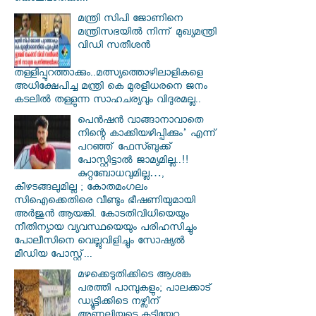
മന്ത്രി സിപി ജോണിനെ
മന്ത്രിസഭയില്‍ നിന്ന് മുഖ്യമന്ത്രി
വിഡി സതീശന്‍
തള്ളിപ്പുറത്താക്കും..മത്സ്യത്തൊഴിലാളികളെ
അധിക്ഷേപിച്ച മന്ത്രി കെ മുരളീധരനെ ജനം
കടലില്‍ തള്ളുന്ന സാഹചര്യവും വിദുരമല്ല..
പെൻഷൻ വാങ്ങാനാവാതെ
നിന്റെ കാക്കിയഴിപ്പിക്കും’ എന്ന്
പറഞ്ഞ് ഫേസ്ബുക്ക്
പോസ്റ്റിട്ടാൽ ജാമ്യമില്ല..!!
കുറ്റബോധവുമില്ല…,
കീഴടങ്ങലുമില്ല ; കോതമംഗലം
സിഐക്കെതിരെ വീണ്ടും ഭീഷണിയുമായി
അര്‍ജുന്‍ ആയങ്കി. കോടതിവിധിയെയും
നീതിന്യായ വ്യവസ്ഥയെയും പരിഹസിച്ചും
പോലീസിനെ വെല്ലുവിളിച്ചും സോഷ്യൽ
മീഡിയ പോസ്റ്റ്...
മഴക്കെടുതിക്കിടെ ആശങ്ക
പരത്തി പാമ്പുകളും; പാലക്കാട്
ഡ്യൂട്ടിക്കിടെ നഴ്സിന്