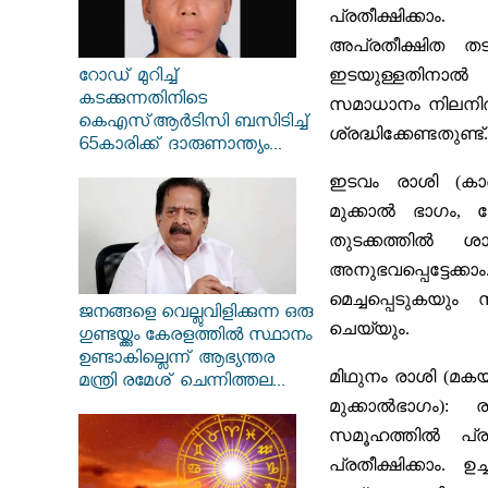
പ്രതീക്ഷിക്കാം.
അപ്രതീക്ഷിത തട
ഇടയുള്ളതിനാ
റോഡ് മുറിച്ച്
കടക്കുന്നതിനിടെ
സമാധാനം നിലനിർ
കെഎസ്ആർടിസി ബസിടിച്ച്
ശ്രദ്ധിക്കേണ്ടതുണ്ട്.
65കാരിക്ക് ദാരുണാന്ത്യം...
ഇടവം രാശി (ക
മുക്കാൽ ഭാഗം,
തുടക്കത്തിൽ 
അനുഭവപ്പെട്ടേ
മെച്ചപ്പെടുകയും
ജനങ്ങളെ വെല്ലുവിളിക്കുന്ന ഒരു
ചെയ്യും.
ഗുണ്ടയ്ക്കും കേരളത്തിൽ സ്ഥാനം
ഉണ്ടാകില്ലെന്ന് ആഭ്യന്തര
മിഥുനം രാശി (മ
മന്ത്രി രമേശ് ചെന്നിത്തല...
മുക്കാൽഭാഗം):
രാ
സമൂഹത്തിൽ പ്ര
പ്രതീക്ഷിക്കാം