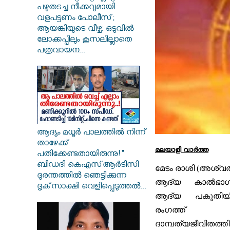
പഴുതടച്ച നീക്കവുമായി
വളപട്ടണം പോലീസ്;
ആയങ്കിയുടെ വീഴ്ച: ഒടുവിൽ
ലോക്കപ്പിലും കൂസലില്ലാതെ
പത്രവായന...
ആദ്യം മധൂർ പാലത്തിൽ നിന്ന്
താഴേക്ക്
മലയാളി വാര്‍ത്ത
പതിക്കേണ്ടതായിരുന്നു!"
ബിഡദി കെഎസ്ആർടിസി
മേടം രാശി (അശ്വത
ദുരന്തത്തിൽ ഞെട്ടിക്കുന്ന
ആദ്യ കാൽഭാഗം
ദൃക്‌സാക്ഷി വെളിപ്പെടുത്തൽ...
ആദ്യ പകുതി
രംഗത്ത് 
ദാമ്പത്യജീവി