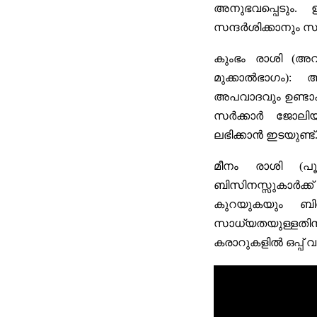
അനുഭവപ്പെടും. 
സന്ദർശിക്കാനും സ
കുംഭം രാശി (അവ
മുക്കാൽഭാഗം):
അന്
അപവാദവും ഉണ്ടാക
സർക്കാർ ജോലിയിൽ
ലഭിക്കാൻ ഇടയുണ്ട്
മീനം രാശി (പൂ
ബിസിനസ്സുകാർക്ക
കുറയുകയും ബിസി
സാധ്യതയുള്ളതിന
കരാറുകളിൽ ഒപ്പ് വ