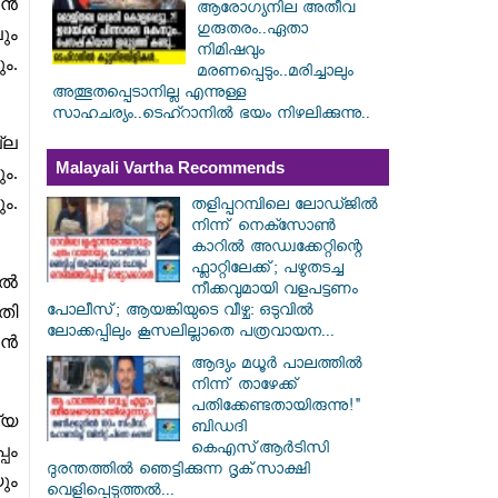
ാൻ
ആരോഗ്യനില അതീവ
ഗുരുതരം..ഏതാ
ും
നിമിഷവും
ം.
മരണപ്പെടും..മരിച്ചാലും
അത്ഭുതപ്പെടാനില്ല എന്നുള്ള
സാഹചര്യം..ടെഹ്റാനിൽ ഭയം നിഴലിക്കുന്നു..
്ല
Malayali Vartha Recommends
ം.
ം.
തളിപ്പറമ്പിലെ ലോഡ്ജിൽ
നിന്ന് നെക്സോൺ
കാറിൽ അഡ്വക്കേറ്റിന്റെ
ഫ്ലാറ്റിലേക്ക്; പഴുതടച്ച
ിൽ
നീക്കവുമായി വളപട്ടണം
പോലീസ്; ആയങ്കിയുടെ വീഴ്ച: ഒടുവിൽ
തി
ലോക്കപ്പിലും കൂസലില്ലാതെ പത്രവായന...
ാൻ
ആദ്യം മധൂർ പാലത്തിൽ
നിന്ന് താഴേക്ക്
പതിക്കേണ്ടതായിരുന്നു!"
്യ
ബിഡദി
കെഎസ്ആർടിസി
പം
ദുരന്തത്തിൽ ഞെട്ടിക്കുന്ന ദൃക്‌സാക്ഷി
ും
വെളിപ്പെടുത്തൽ...