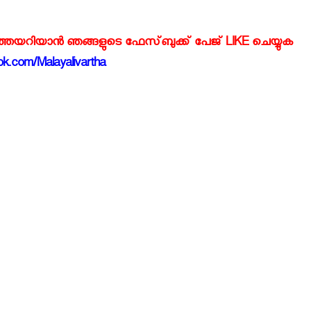
്‍ത്തയറിയാന്‍ ഞങ്ങളുടെ ഫേസ്‌ബുക്ക്‌ പേജ് LIKE ചെയ്യുക
k.com/Malayalivartha