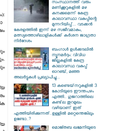
സംസ്ഥാനത്ത് വരും
മണിക്കൂറുകളിൽ മഴ
കനക്കുമെന്ന് കേന്ദ്ര
):
കാലാവസ്ഥാ വകുപ്പിന്റെ
ോ
മുന്നറിയിപ്പ്... വടക്കൻ
കേരളത്തിൽ ഇന്ന് മഴ സജീവമാകും,
ഷം
മത്സ്യത്തൊഴിലാളികൾക്ക് കർശന ജാഗ്രതാ
നിർദേശം
ബംഗാൾ ഉൾക്കടലിൽ
ും
ന്യൂനമർദ്ദം: വിവിധ
ം.
ജില്ലകളിൽ കേന്ദ്ര
കാലാവസ്ഥ വകുപ്പ്
ും
ഓറഞ്ച്, മഞ്ഞ
അലർട്ടുകൾ പ്രഖ്യാപിച്ചു...
13 കണ്ടെയ്‌നറുകളിൽ 3
്യ
കോടിയുടെ ഈന്തപഴം
രം
എത്തി.. ഗുജറാത്തിലെ
കണ്ട്‌ല തുറമുഖം
ിക
വഴിയാണ് ഇത്
എത്തിയിരിക്കുന്നത്..ഉള്ളിൽ മറ്റെന്തെങ്കിലും
ഉണ്ടോ..?
്യ
മൊജ്തബ ഖമേനിയുടെ