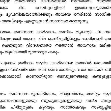
ുദ്ധ തീർത്ഥാടന കേന്ദ്രങ്ങളിൽ സന്ദർശനം നടത്ത
ും. ചില വെല്ലുവിളികൾ ഉയർന്നുവരുമെങ്കില
ം ദൃഢനിശ്ചയത്തോടെയും അവയെ നേരിടാൻ സാധിക്കു
 ജോലികളും ഏറ്റെടുക്കാൻ സാധ്യത കാണുന്നു.
വിശാഖം അവസാന കാൽഭാഗം, അനിഴം, തൃക്കേട്ട):
ചില നല
്കുമ്പോൾ തന്നെ, ചില വെല്ലുവിളികളും നേരിടേണ്ടി വരു
 ചെയ്യുന്ന വിദേശയാത്ര നടത്താൻ അവസരം ലഭിക്കു
 തുല്യമായി മുന്നോട്ടുപോകും.
 പൂരാടം, ഉത്രാടം ആദ്യ കാൽഭാഗം):
തൊഴിൽ മേഖലയ
രശ്നങ്ങൾക്ക് പരിഹാരം കാണാൻ സാധിക്കും. സാമ്പത്തിക സ്ഥി
ളരെക്കാലമായി കാണാതിരുന്ന ബന്ധുജനങ്ങളെ കണ്ടുമുട്ട
രാടം അവസാന മുക്കാൽഭാഗം, തിരുവോണം, അവിട്ടം ആദ
ംബാംഗങ്ങളുമായും സുഹൃത്തുക്കളുമായും നല്ല അടുപ്
ീക പിരിമുറുക്കം കുറയും. സന്തോഷവും സംതൃപ്തിയ