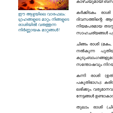
കാഴ്ചയുമായി ബന്ധ
കർക്കിടകം രാ
ഈ ആഴ്ചയിലെ വാരഫലം:
ദിവസത്തിന്റെ ആദ
ഗ്രഹങ്ങളുടെ മാറ്റം നിങ്ങളുടെ
രാശിയിൽ വരുത്തുന്ന
നിയമപരമായ തടസ്സ
നിർണ്ണായക മാറ്റങ്ങൾ!
സാഹചര്യങ്ങൾ പൂർ
ചിങ്ങം രാശി (മകം
നൽകുന്ന പുതിയ
കുടുംബാംഗങ്ങളുമാ
സന്തോഷവും നിറയും
കന്നി രാശി (ഉ
പകുതിഭാഗം):
കരിയ
ലഭിക്കും. വരുമാന
നേട്ടങ്ങൾ ഉണ്ടാക
തുലാം രാശി (