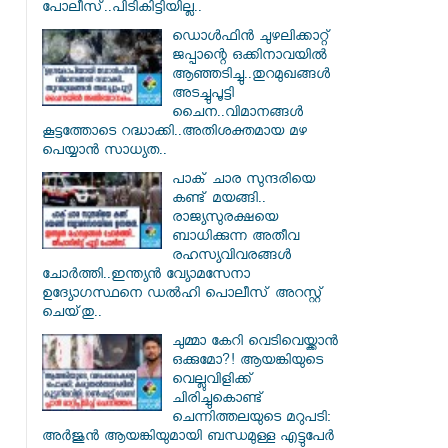
പോലീസ്..പിടികിട്ടിയില്ല..
ഡൊൾഫിൻ ചുഴലിക്കാറ്റ്
ജപ്പാന്റെ ഒക്കിനാവയിൽ
ആഞ്ഞടിച്ചു..തുറമുഖങ്ങൾ
അടച്ചുപൂട്ടി
ചൈന..വിമാനങ്ങൾ
കൂട്ടത്തോടെ റദ്ധാക്കി..അതിശക്തമായ മഴ
പെയ്യാൻ സാധ്യത..
പാക് ചാര സുന്ദരിയെ
കണ്ട് മയങ്ങി..
രാജ്യസുരക്ഷയെ
ബാധിക്കുന്ന അതീവ
രഹസ്യവിവരങ്ങൾ
ചോർത്തി..ഇന്ത്യൻ വ്യോമസേനാ
ഉദ്യോഗസ്ഥനെ ഡൽഹി പൊലീസ് അറസ്റ്റ്
ചെയ്‌തു..
ചുമ്മാ കേറി വെടിവെയ്ക്കാൻ
ഒക്കുമോ?! ആയങ്കിയുടെ
വെല്ലുവിളിക്ക്
ചിരിച്ചുകൊണ്ട്
ചെന്നിത്തലയുടെ മറുപടി:
അർജുൻ ആയങ്കിയുമായി ബന്ധമുള്ള എട്ടുപേർ