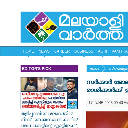
HOME
NEWS
CAREER
BUSINESS
AGRI
VANITHA
EDITOR'S PICK
ഹോം
സ്‌പെഷ്യല്
സർക്കാർ ജോലിക
രാശിക്കാർക്ക് 
17 JUNE 2026 09:40 A
തളിപ്പറമ്പിലെ ലോഡ്ജിൽ
നിന്ന് നെക്സോൺ കാറിൽ
അഡ്വക്കേറ്റിന്റെ ഫ്ലാറ്റിലേക്ക്;