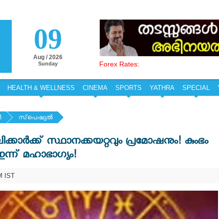
09
Aug / 2026
Forex Rates:
Sunday
HEALTH & WELLNESS
CINEMA
SPORTS
YATHRA
SPECIAL
‍
സ്‌പെഷ്യല്‍
്കാർക്ക് സ്ഥാനക്കയറ്റവും പ്രമോഷനും! കുംഭം
ഇന്ന് മഹാഭാഗ്യം!
M IST