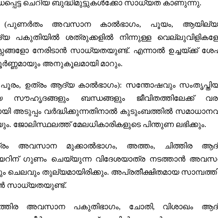
പ്പെട്ട ചെറിയ ബുദ്ധിമുട്ടുകൾക്കോ സാധ്യത കാണുന്നു.
ശി (പുണർതം അവസാന കാൽഭാഗം, പൂയം, ആയില്യം
്യ പകുതിയിൽ ശത്രുക്കളിൽ നിന്നുള്ള വെല്ലുവിളികള
ങ്ങളോ നേരിടാൻ സാധ്യതയുണ്ട്. എന്നാൽ ഉച്ചയ്ക്ക് ശേ
ണ്ണമായും അനുകൂലമായി മാറും.
, പൂരം, ഉത്രം ആദ്യ കാൽഭാഗം):
സന്തോഷവും സംതൃപ്തിയ
 സൗഹൃദങ്ങളും ബന്ധങ്ങളും ജീവിതത്തിലേക്ക് വരു
യി അടുപ്പം വർദ്ധിക്കുന്നതിനാൽ കുടുംബത്തിൽ സമാധാനവ
. ജോലിസ്ഥലത്ത് മേലധികാരികളുടെ പിന്തുണ ലഭിക്കും.
ത്രം അവസാന മുക്കാൽഭാഗം, അത്തം, ചിത്തിര ആദ
റിന് ഗുണം ചെയ്യുന്ന വിദേശയാത്ര നടത്താൻ അവസ
വും ചെലവും തുല്യമായിരിക്കും. അപ്രതീക്ഷിതമായ സാമ്പത്ത
ാൻ സാധ്യതയുണ്ട്.
ചിത്തിര അവസാന പകുതിഭാഗം, ചോതി, വിശാഖം ആദ