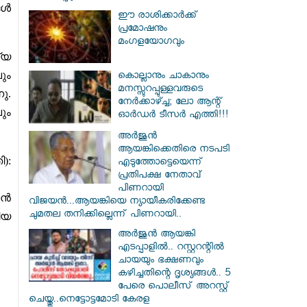
ങൾ
ഈ രാശിക്കാർക്ക്
പ്രമോഷനും
മംഗളയോഗവും
്യ
ും
കൊല്ലാനും ചാകാനും
മനസ്സുറപ്പുള്ളവരുടെ
ു.
നേർക്കാഴ്ച്ച; ലോ ആന്റ്
ും
ഓർഡർ ടീസർ എത്തി!!!
അർജുൻ
ആയങ്കിക്കെതിരെ നടപടി
):
എടുത്തോട്ടെയെന്ന്
പ്രതിപക്ഷ നേതാവ്
പിണറായി
ാൻ
വിജയൻ...ആയങ്കിയെ ന്യായീകരിക്കേണ്ട
ചുമതല തനിക്കില്ലെന്ന് പിണറായി..
ിയ
അർജുൻ ആയങ്കി
എടപ്പാളിൽ.. റസ്റ്ററന്റിൽ
ചായയും ഭക്ഷണവും
കഴിച്ചതിന്റെ ദൃശ്യങ്ങൾ.. 5
പേരെ പൊലീസ് അറസ്റ്റ്
ചെയ്തു..നെട്ടോട്ടമോടി കേരള