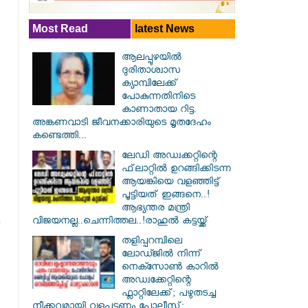
Most Read
latest News
ആലപ്പുഴയിൽ ​
ദുരിതാശ്വാസ
ക്യാമ്പിലേക്ക്
പോകുന്നതിനിടെ
കാണാതായ റിട്ട.
അങ്കണവാടി ജീവനക്കാരിയുടെ മൃതദേഹം
കണ്ടെത്തി...
ലേഡി അഡ്വക്കറ്റിന്റെ
ഫ്‌ലാറ്റിൽ ഉറങ്ങിക്കിടന്ന
ആയങ്കിയെ വളഞ്ഞിട്ട്
പൂട്ടിയത് ഇങ്ങനെ..!
ആഭ്യന്തര മന്ത്രി
വിജയനല്ല..ചെന്നിത്തല..!രാഹുൽ കട്ടയ്ക്ക്
തളിപ്പറമ്പിലെ
ലോഡ്ജിൽ നിന്ന്
നെക്സോൺ കാറിൽ
അഡ്വക്കേറ്റിന്റെ
ഫ്ലാറ്റിലേക്ക്; പഴുതടച്ച
നീക്കവുമായി വളപട്ടണം പോലീസ്;