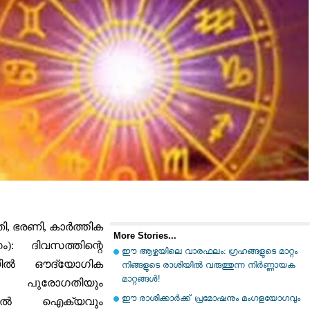
ി, ഭരണി, കാർത്തിക
More Stories...
):
ദിവസത്തിന്റെ
ഈ ആഴ്ചയിലെ വാരഫലം: ഗ്രഹങ്ങളുടെ മാറ്റം
യിൽ ഔദ്യോഗിക
നിങ്ങളുടെ രാശിയിൽ വരുത്തുന്ന നിർണ്ണായക
മാറ്റങ്ങൾ!
പുരോഗതിയും
ഈ രാശിക്കാർക്ക് പ്രമോഷനും മംഗളയോഗവും
തത്തിൽ ഐക്യവും