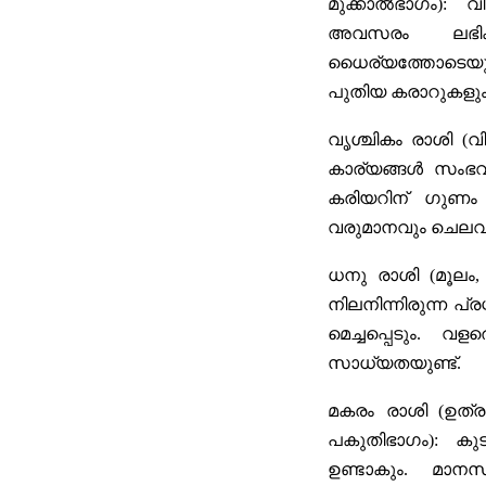
മുക്കാൽഭാഗം):
വിശ
അവസരം ലഭിക്ക
ധൈര്യത്തോടെയു
പുതിയ കരാറുകളും
വൃശ്ചികം രാശി (
കാര്യങ്ങൾ സംഭവിക
കരിയറിന് ഗുണം
വരുമാനവും ചെലവും
ധനു രാശി (മൂലം,
നിലനിന്നിരുന്ന പ്
മെച്ചപ്പെടും. വ
സാധ്യതയുണ്ട്.
മകരം രാശി (ഉത്
പകുതിഭാഗം):
കുടു
ഉണ്ടാകും. മാനസ