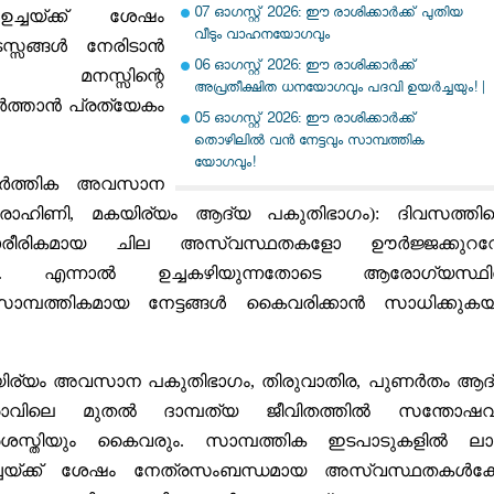
07 ഓഗസ്റ്റ് 2026: ഈ രാശിക്കാർക്ക് പുതിയ
 ഉച്ചയ്ക്ക് ശേഷം
വീടും വാഹനയോഗവും
സ്സങ്ങൾ നേരിടാൻ
06 ഓഗസ്റ്റ് 2026: ഈ രാശിക്കാർക്ക്
ൽ മനസ്സിന്റെ
അപ്രതീക്ഷിത ധനയോഗവും പദവി ഉയർച്ചയും! |
ത്താൻ പ്രത്യേകം
05 ഓഗസ്റ്റ് 2026: ഈ രാശിക്കാർക്ക്
തൊഴിലിൽ വൻ നേട്ടവും സാമ്പത്തിക
യോഗവും!
ാർത്തിക അവസാന
 രോഹിണി, മകയിര്യം ആദ്യ പകുതിഭാഗം):
ദിവസത്തിന്
ശാരീരികമായ ചില അസ്വസ്ഥതകളോ ഊർജ്ജക്കുറ
ക്കാം. എന്നാൽ ഉച്ചകഴിയുന്നതോടെ ആരോഗ്യസ്ഥി
 സാമ്പത്തികമായ നേട്ടങ്ങൾ കൈവരിക്കാൻ സാധിക്കുകയ
കയിര്യം അവസാന പകുതിഭാഗം, തിരുവാതിര, പുണർതം ആദ
വിലെ മുതൽ ദാമ്പത്യ ജീവിതത്തിൽ സന്തോഷവ
ശസ്തിയും കൈവരും. സാമ്പത്തിക ഇടപാടുകളിൽ ലാ
. ഉച്ചയ്ക്ക് ശേഷം നേത്രസംബന്ധമായ അസ്വസ്ഥതകൾക്