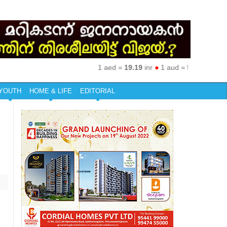
1 aed =
19.19
inr
●
1 aud =
50.27
inr
●
1 eur 
YOUTH
HOME & LIFE
EDITORIAL