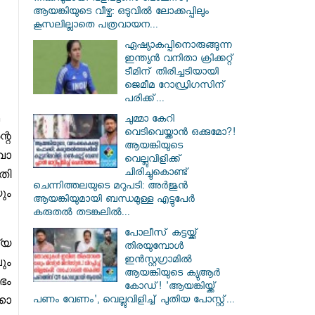
ആയങ്കിയുടെ വീഴ്ച: ഒടുവിൽ ലോക്കപ്പിലും
കൂസലില്ലാതെ പത്രവായന...
ഏഷ്യാകപ്പിനൊരുങ്ങുന്ന
ഇന്ത്യൻ വനിതാ ക്രിക്കറ്റ്
ടീമിന് തിരിച്ചടിയായി
ജെമീമ റോഡ്രിഗസിന്
പരിക്ക്...
ചുമ്മാ കേറി
വെടിവെയ്ക്കാൻ ഒക്കുമോ?!
റെ
ആയങ്കിയുടെ
വോ
വെല്ലുവിളിക്ക്
ചിരിച്ചുകൊണ്ട്
തി
ചെന്നിത്തലയുടെ മറുപടി: അർജുൻ
ും
ആയങ്കിയുമായി ബന്ധമുള്ള എട്ടുപേർ
കരുതൽ തടങ്കലിൽ...
പോലീസ് കട്ടയ്ക്ക്
്യ
തിരയുമ്പോൾ
ഇൻസ്റ്റഗ്രാമിൽ
ും
ആയങ്കിയുടെ ക്യുആർ
ഭം
കോഡ്! 'ആയങ്കിയ്ക്ക്
കോ
പണം വേണം', വെല്ലുവിളിച്ച് പുതിയ പോസ്റ്റ്...