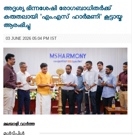
അദൃശ്യ ഭിന്നശേഷി രോഗബാധിതർക്ക്
കരുതലായി 'എം.എസ് ഹാർമണി' കൂട്ടായ്മ
ആരംഭിച്ചു
03 JUNE 2026 05:04 PM IST
മലയാളി വാര്‍ത്ത
മൾട്ടിപ്പിൾ