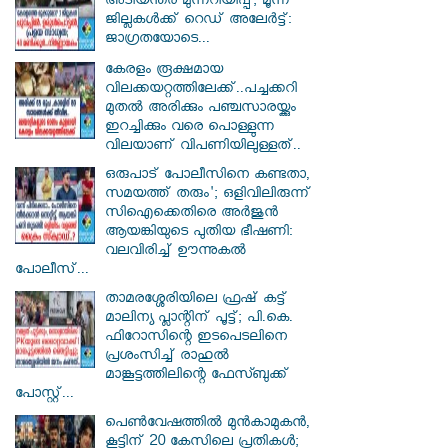
അടിയന്തര മുന്നറിയിപ്പ്; മൂന്ന്
ജില്ലകൾക്ക് റെഡ് അലേർട്ട്:
ജാഗ്രതയോടെ...
കേരളം രൂക്ഷമായ
വിലക്കയറ്റത്തിലേക്ക്..പച്ചക്കറി
മുതൽ അരിക്കും പഞ്ചസാരയ്ക്കും
ഇറച്ചിക്കും വരെ പൊള്ളുന്ന
വിലയാണ് വിപണിയിലുള്ളത്..
ഒരുപാട് പോലീസിനെ കണ്ടതാ,
സമയത്ത് തരും'; ഒളിവിലിരുന്ന്
സിഐക്കെതിരെ അർജുൻ
ആയങ്കിയുടെ പുതിയ ഭീഷണി:
വലവിരിച്ച് ഊന്നുകൽ
പോലീസ്...
താമരശ്ശേരിയിലെ ഫ്രഷ് കട്ട്
മാലിന്യ പ്ലാന്റിന് പൂട്ട്; പി.കെ.
ഫിറോസിന്റെ ഇടപെടലിനെ
പ്രശംസിച്ച് രാഹുൽ
മാങ്കൂട്ടത്തിലിന്റെ ഫേസ്ബുക്ക്
പോസ്റ്റ്...
പെൺവേഷത്തിൽ മുൻകാമുകൻ,
കൂട്ടിന് 20 കേസിലെ പ്രതികൾ;