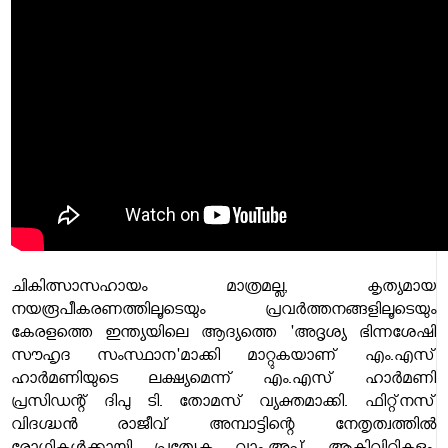
ചികിത്സാസഹായം മാത്രമല്ല, കൃത്യമായ
നയരൂപീകരണത്തിലൂടെയും പ്രവർത്തനങ്ങളിലൂടെയും
കേരളത്തെ ഇന്ത്യയിലെ ആദ്യത്തെ 'അദൃശ്യ ഭിന്നശേഷി
സൗഹൃദ സംസ്ഥാന'മാക്കി മാറ്റുകയാണ് എം.എസ്
ഹാർമണിയുടെ ലക്ഷ്യമെന്ന് എം.എസ് ഹാർമണി
പ്രസിഡന്റ് ദിപു ടി. തോമസ് വ്യക്തമാക്കി. ഫിറ്റ്‌നസ്
വിദഗ്ദ്ധൻ രാജീവ് അമ്പാട്ടിന്റെ നേതൃത്വത്തിൽ