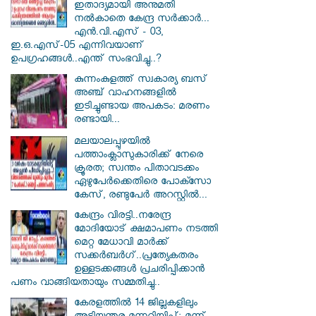
ഇതാദ്യമായി അനുമതി
നൽകാതെ കേന്ദ്ര സർക്കാർ...
എൻ.വി.എസ് - 03,
ഇ.ഒ.എസ്-05 എന്നിവയാണ്
ഉപഗ്രഹങ്ങൾ..എന്ത് സംഭവിച്ചു..?
കുന്നംകുളത്ത് സ്വകാര്യ ബസ്
അഞ്ച് വാഹനങ്ങളിൽ
ഇടിച്ചുണ്ടായ അപകടം: മരണം
രണ്ടായി...
മലയാലപ്പുഴയിൽ
പത്താംക്ലാസുകാരിക്ക് നേരെ
ക്രൂരത; സ്വന്തം പിതാവടക്കം
ഏഴുപേർക്കെതിരെ പോക്സോ
കേസ്, രണ്ടുപേർ അറസ്റ്റിൽ...
കേന്ദ്രം വിരട്ടി..നരേന്ദ്ര
മോദിയോട് ക്ഷമാപണം നടത്തി
മെറ്റ മേധാവി മാർക്ക്
സക്കർബർ​ഗ്..പ്രത്യേകതരം
ഉള്ളടക്കങ്ങൾ പ്രചരിപ്പിക്കാൻ
പണം വാങ്ങിയതായും സമ്മതിച്ചു..
കേരളത്തിൽ 14 ജില്ലകളിലും