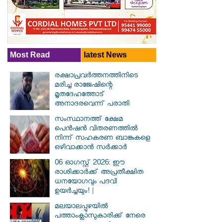
Most Read
latest News
രക്ഷാപ്രവര്‍ത്തനത്തിനിടെ
മരിച്ച രാജേഷിന്റെ
മൃതദേഹത്തോട്
അനാദരവെന്ന് പരാതി
സംസ്ഥാനത്ത് ക്ഷേമ
പെൻഷൻ വിതരണത്തിൽ
നിന്ന് സഹകരണ ബാങ്കുകളെ
ഒഴിവാക്കാൻ സർക്കാർ
06 ഓഗസ്റ്റ് 2026: ഈ
രാശിക്കാർക്ക് അപ്രതീക്ഷിത
ധനയോഗവും പദവി
ഉയർച്ചയും! |
മലയാലപ്പുഴയിൽ
പത്താംക്ലാസുകാരിക്ക് നേരെ