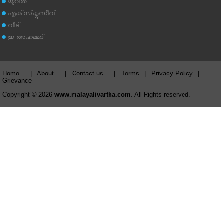
യുവത
എക്‌സ്‌ക്ലൂസീവ്
വീട്
ഇ അഹമ്മദ്‌
Home
|
About
|
Contact us
|
Terms
|
Privacy Policy
|
Grievance
Copyright © 2026
www.malayalivartha.com
. All Rights reserved.