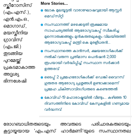
More Stories...
സ്ക്ലീറോസിസ്
ലോക മുലയൂട്ടൽ വാരാഘോഷവുമായി ആസ്റ്റർ
(എം.എസ്.),
മെഡ്‌സിറ്റി
എൻ.എം.ഒ.,
സംസ്ഥാനത്ത് മഴക്കെടുതി രൂക്ഷമായ
മൊഗാഡ്,
സാഹചര്യത്തിൽ ആരോഗ്യവകുപ്പ് സ്വീകരിച്ച
മയസ്തീനിയ
മുന്നൊരുക്കങ്ങളും മുൻകരുതലുകളും വിലയിരുത്തി
ഗ്രാവിസ്
ആരോഗ്യവകുപ്പ് മന്ത്രി കെ മുരളീധരൻ...
(എം.ജി.)
സംസ്ഥാനത്തെ കാൻസർ, ക്ഷയരോഗികൾക്ക്
തുടങ്ങിയ
നൽകി വരുന്ന പ്രതിമാസ പെൻഷൻ 2,000
പുറമേയ്ക്ക്
രൂപയായി വർദ്ധിപ്പിച്ച് സംസ്ഥാന സർക്കാർ
പ്രകടമാകാത്ത
ഉത്തരവ്
അദൃശ്യ
ടൈപ്പ് 2 പ്രമേഹരോഗികള്‍ക്ക് ഡെങ്കി വൈറസ്
ഭിന്നശേഷി
ഗുരുതര ആരോഗ്യ പ്രശ്നങ്ങള്‍ ഉണ്ടാക്കാമെന്ന്
പ്രമേഹ ചികിത്സാവിദഗ്ധരുടെ കണ്ടെത്തല്‍
കോവിഡ്-19 മഹാരാഷ്ട്രയിൽ വീണ്ടും... കഴിഞ്ഞ 10
ദിവസത്തിനിടെ കോവിഡ് കേസുകളിൽ ഗണ്യമായ
വർദ്ധനവ്
രോഗബാധിതരുടെയും അവരുടെ പരിചാരകരുടെയും
കൂട്ടായ്മയായ 'എം.എസ് ഹാർമണി'യുടെ സംസ്ഥാനതല