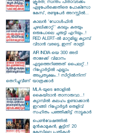
ക്രൂരത; സ്വന്തം പിതാവടക്കം
ഏഴുപേർക്കെതിരെ പോക്സോ
കേസ്, രണ്ടുപേർ അറസ്റ്റിൽ...
കാലൻ 'ഡോൾഫിൻ
ചുഴലിക്കാറ്റ്' കടലും കരയും
ഒരുപോലെ ചുരുട്ടി എറിയും..!
RED ALERT-ൽ മാറ്റമില്ല ക്യാമ്പ്
വിടാൻ വരട്ടെ..ഇന്ന് രാത്രി
AIR INDIA-യെ 300 അടി
താഴേക്ക് വിമാനം
എടുത്തെറിഞ്ഞത് പൈലറ്റ്..!
റിപ്പോർട്ടിൽ എല്ലാം
അപ്രത്യക്ഷം..! സീറ്റിൽനിന്ന്
തെറിച്ചുവീണ് യാത്രക്കാർ
MLA-യുടെ തോളിൽ
കൈയിടാൻ താനാരുവാ...!
ക്യാമ്പിൽ കലഹം ഉണ്ടാക്കാൻ
ഇറങ്ങി റിപ്പോർട്ടർ തെളിവ്
സഹിതം പഞ്ഞിക്കിട്ട് നാട്ടുകാർ
പെൺവേഷത്തിൽ
മുൻകാമുകൻ, കൂട്ടിന് 20
കേസിലെ പ്രതികൾ;