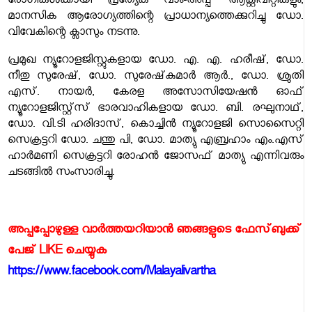
രോഗികൾക്കായി പ്രത്യേക വാം-അപ്പ് ആക്റ്റിവിറ്റികളും,
മാനസിക ആരോഗ്യത്തിന്റെ പ്രാധാന്യത്തെക്കുറിച്ചു ഡോ.
വിവേകിന്റെ ക്ലാസും നടന്നു.
പ്രമുഖ ന്യൂറോളജിസ്റ്റുകളായ ഡോ. എ. എ. ഹരീഷ്, ഡോ.
നീതു സുരേഷ്, ഡോ. സുരേഷ്‌കുമാർ ആർ., ഡോ. ശ്രുതി
എസ്. നായർ, കേരള അസോസിയേഷൻ ഓഫ്
ന്യൂറോളജിസ്റ്റ്സ് ഭാരവാഹികളായ ഡോ. ബി. രഘുനാഥ്,
ഡോ. വി.ടി ഹരിദാസ്, കൊച്ചിൻ ന്യൂറോളജി സൊസൈറ്റി
സെക്രട്ടറി ഡോ. ചന്തു പി, ഡോ. മാത്യു എബ്രഹാം എം.എസ്
ഹാർമണി സെക്രട്ടറി രോഹൻ ജോസഫ് മാത്യു എന്നിവരും
ചടങ്ങിൽ സംസാരിച്ചു.
അപ്പപ്പോഴുള്ള വാര്‍ത്തയറിയാന്‍ ഞങ്ങളുടെ ഫേസ്‌ബുക്ക്‌
പേജ് LIKE ചെയ്യുക
https://www.facebook.com/Malayalivartha