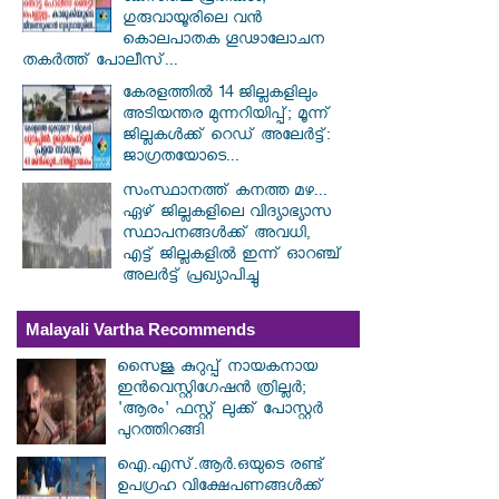
ഗുരുവായൂരിലെ വൻ
കൊലപാതക ഗൂഢാലോചന
തകർത്ത് പോലീസ്...
കേരളത്തിൽ 14 ജില്ലകളിലും
അടിയന്തര മുന്നറിയിപ്പ്; മൂന്ന്
ജില്ലകൾക്ക് റെഡ് അലേർട്ട്:
ജാഗ്രതയോടെ...
സംസ്ഥാനത്ത് കനത്ത മഴ...
ഏഴ് ജില്ലകളിലെ വിദ്യാഭ്യാസ
സ്ഥാപനങ്ങൾക്ക് അവധി,
എട്ട് ജില്ലകളിൽ ഇന്ന് ഓറഞ്ച്
അലർട്ട് പ്രഖ്യാപിച്ചു
Malayali Vartha Recommends
സൈജു കുറുപ്പ് നായകനായ
ഇൻവെസ്റ്റിഗേഷൻ ത്രില്ലർ;
'ആരം' ഫസ്റ്റ് ലുക്ക് പോസ്റ്റർ
പുറത്തിറങ്ങി
ഐ.എസ്.ആർ.ഒയുടെ രണ്ട്
ഉപഗ്രഹ വിക്ഷേപണങ്ങൾക്ക്