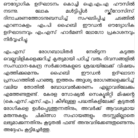
ഔദ്യോഗിക ഉദ്ഘാടനം കൊച്ചി ഐ.എം.എ ഹൗസിൽ
നടന്നു. ലോക മൾട്ടിപ്പിൾ സ്ക്ലീറോസിസ്
ദിനാചരണത്തോടനുബന്ധിച്ച് സംഘടിപ്പിച്ച ചടങ്ങിൽ
എറണാകുളം എം.പി ഹൈബി ഈഡൻ ഔദ്യോഗിക
ഉദ്ഘാടനവും എം.എസ് ഹാർമണി ലോഗോ പ്രകാശനവും
നിർവ്വഹിച്ചു.
എം.എസ് രോഗബാധിതർ നേരിടുന്ന കടുത്ത
വെല്ലുവിളികളെക്കുറിച്ച് കൃത്യമായി പഠിച്ച് വരും ദിവസങ്ങളിൽ
സംസ്ഥാന-കേന്ദ്ര സർക്കാരുകളുടെ ശ്രദ്ധയിലേക്ക് വിഷയം
എത്തിക്കുമെന്നും ഹൈബി ഈഡൻ ഉദ്ഘാടന
പ്രസംഗത്തിൽ പറഞ്ഞു. ഇത്തരം അദൃശ്യ രോഗങ്ങളെക്കുറിച്ച്
വലിയ തോതിൽ ബോധവൽക്കരണം എല്ലാവരിലേക്കും
എത്തേണ്ടതുണ്ട്. കേരള സോഷ്യൽ സെക്യൂരിറ്റി മിഷന്റെ
(കെ.എസ്.എസ്.എം.) കീഴിലുള്ള പദ്ധതികളിലേക്ക് കൂടുതൽ
രോഗികളെ ഉൾപ്പെടുത്തുന്നതിനും, അവർക്ക് ആവശ്യമായ
മരുന്നുകളും ചികിത്സാ സഹായങ്ങളും തടസ്സമില്ലാതെ
ലഭ്യമാക്കുന്നതിനും കൂടുതൽ ഫണ്ട് അനുവദിക്കേണ്ടതുണ്ടെന്നും
അദ്ദേഹം കൂട്ടിച്ചേർത്തു.