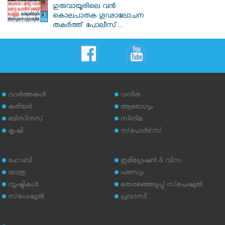
ഗുരുവായൂരിലെ വൻ
കൊലപാതക ഗൂഢാലോചന
തകർത്ത് പോലീസ്...
വാര്‍ത്തകള്‍
വനിത
കരിയര്‍
ആരോഗ്യം
ബിസിനസ്
സിനിമ
കൃഷി
സ്‌പോര്‍ട്‌സ്
ഹോബി
ഇമിഗ്രേഷന്‍ & വിസ
യാത്ര
പരസ്യം
സൃഷ്ടികള്‍
തെരഞ്ഞെടുപ്പ് സ്‌പെഷ്യല്‍
സ്‌പെഷ്യല്‍
പ്രവാസി