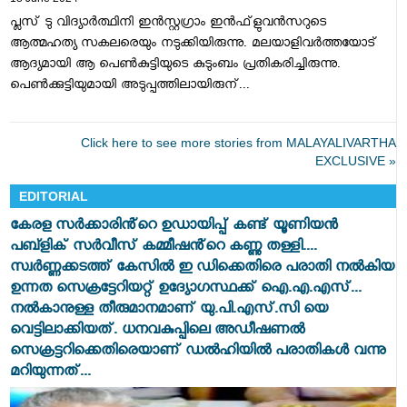
പ്ലസ് ടു വിദ്യാര്‍ത്ഥിനി ഇന്‍സ്റ്റഗ്രാം ഇന്‍ഫ്‌ളുവന്‍സറുടെ
ആത്മഹത്യ സകലരെയും നടുക്കിയിരുന്നു. മലയാളിവർത്തയോട്
ആദ്യമായി ആ പെൺകുട്ടിയുടെ കുടുംബം പ്രതികരിച്ചിരുന്നു.
പെൺക്കുട്ടിയുമായി അടുപ്പത്തിലായിരുന്...
Click here to see more stories from MALAYALIVARTHA
EXCLUSIVE »
EDITORIAL
കേരള സർക്കാരിൻ്റെ ഉഡായിപ്പ് കണ്ട് യൂണിയൻ
പബ്ളിക് സർവീസ് കമ്മീഷൻ്റെ കണ്ണു തള്ളി....
സ്വർണ്ണക്കടത്ത് കേസിൽ ഇ ഡിക്കെതിരെ പരാതി നൽകിയ
ഉന്നത സെക്രട്ടേറിയറ്റ് ഉദ്യോഗസ്ഥക്ക് ഐ.എ.എസ്...
നൽകാനുള്ള തീരുമാനമാണ് യു.പി.എസ്.സി യെ
വെട്ടിലാക്കിയത്. ധനവകുപ്പിലെ അഡീഷണൽ
സെക്രട്ടറിക്കെതിരെയാണ് ഡൽഹിയിൽ പരാതികൾ വന്നു
മറിയുന്നത്...