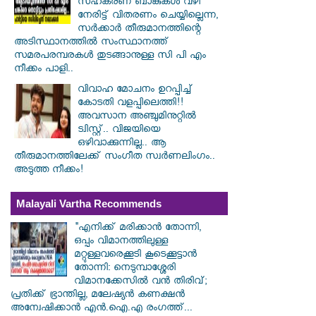
സഹകരണ ബാങ്കുകൾ വഴി
നേരിട്ട് വിതരണം ചെയ്യില്ലെന്ന,
സർക്കാർ തീരുമാനത്തിന്റെ
അടിസ്ഥാനത്തിൽ സംസ്ഥാനത്ത്
സമരപരമ്പരകൾ തുടങ്ങാനുള്ള സി പി എം
നീക്കം പാളി..
വിവാഹ മോചനം ഉറപ്പിച്ച്
കോടതി വളപ്പിലെത്തി!!
അവസാന അഞ്ചുമിനുറ്റിൽ
ട്വിസ്റ്റ്.. വിജയിയെ
ഒഴിവാക്കുന്നില്ല.. ആ
തീരുമാനത്തിലേക്ക് സംഗീത സ്വർണലിംഗം..
അടുത്ത നീക്കം!
Malayali Vartha Recommends
"എനിക്ക് മരിക്കാൻ തോന്നി,
ഒപ്പം വിമാനത്തിലുള്ള
മറ്റുള്ളവരെക്കൂടി കൂടെക്കൂട്ടാൻ
തോന്നി: നെടുമ്പാശ്ശേരി
വിമാനക്കേസിൽ വൻ തിരിവ്;
പ്രതിക്ക് ഭ്രാന്തില്ല, മലേഷ്യൻ കണക്ഷൻ
അന്വേഷിക്കാൻ എൻ.ഐ.എ രംഗത്ത്...