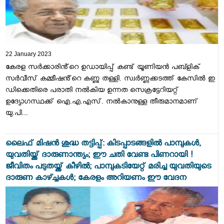
22 January 2023
കേരള സർക്കാരിൻ്റെ ഉഡായിപ്പ് കണ്ട് യൂണിയൻ പബ്ളിക്
സർവീസ് കമ്മീഷൻ്റെ കണ്ണു തള്ളി. സ്വർണ്ണക്കടത്ത് കേസിൽ ഇ
ഡിക്കെതിരെ പരാതി നൽകിയ ഉന്നത സെക്രട്ടേറിയറ്റ്
ഉദ്യോഗസ്ഥക്ക് ഐ.എ.എസ്. നൽകാനുള്ള തീരുമാനമാണ്
യു.പി...
ലൈഫ് മിഷൻ ശുദ്ധ തട്ടിപ്പ്: കിടപ്പാടങ്ങളിൽ പാമ്പുകൾ,
യുവതിയ്ക്ക് ദാരുണാന്ത്യം; ഈ ചതി വേണ്ട പിണറായി !
ജീവിതം പടുതയ്ക്ക് കീഴിൽ; പാമ്പുകടിയേറ്റ് മരിച്ച യുവതിയുടെ
ദാരുണ കാഴ്ച്ചകൾ; കേരളം അറിയണം ഈ വേദന