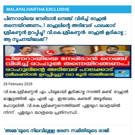
MALAYALIVARTHA EXCLUSIVE
പിണറായിയെ നേരിടാൻ നെഞ്ച് വിരിച്ച് രാഹുൽ
തന്നെയിറങ്ങണം..! രാഹുലിന്റെ അടിവേര് പാലക്കാട്
ശ്രീകണ്ഠൻ ഉറപ്പിച്ചു? വി.കെ.ശ്രീകണ്ഠൻ- രാഹുൽ കൂടികാഴ്ച ;
ആ സൂചനയിലേക്ക്?
28 February 2026
വി.കെ.ശ്രീകണ്ഠൻ എം പിയുമായി കൂടിക്കാഴ്ച നടത്തി കണ്ട് രാഹുല്‍
മാങ്കൂട്ടത്തില്‍ എം എൽ എ . ഇരുവരും കണ്ടത് അടൂരിലെ
ഹോട്ടലില്‍. വി.കെ.ശ്രീകണ്ഠനെത്തിയത് പുതുയുഗ യാത്രയില്‍
നിന്ന്. പുതുയുഗ യാത്രയെ പ്രതിസന്ധി...
'അമ്മ'യുടെ നിലവിലുള്ള ഭരണ സമിതിയുടെ രാജി