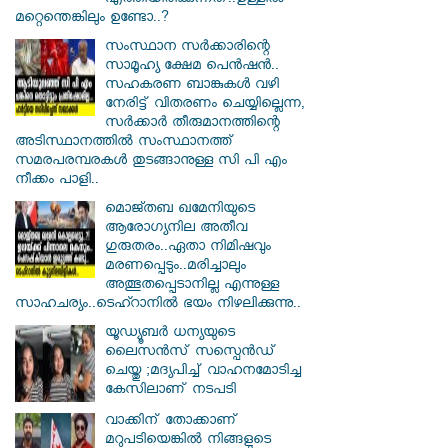
എത്തിയിരിക്കുന്നത്..ഉള്ളിൽ
മറ്റെന്തെങ്കിലും ഉണ്ടോ..?
സംസ്ഥാന സർ‌ക്കാരിന്റെ
സാമൂഹ്യ ക്ഷേമ പെൻഷൻ..
സഹകരണ ബാങ്കുകൾ വഴി
നേരിട്ട് വിതരണം ചെയ്യില്ലെന്ന,
സർക്കാർ തീരുമാനത്തിന്റെ
അടിസ്ഥാനത്തിൽ സംസ്ഥാനത്ത്
സമരപരമ്പരകൾ തുടങ്ങാനുള്ള സി പി എം
നീക്കം പാളി..
മൊജ്തബ ഖമേനിയുടെ
ആരോഗ്യനില അതീവ
ഗുരുതരം..ഏതാ നിമിഷവും
മരണപ്പെടും..മരിച്ചാലും
അത്ഭുതപ്പെടാനില്ല എന്നുള്ള
സാഹചര്യം..ടെഹ്റാനിൽ ഭയം നിഴലിക്കുന്നു..
യൂഡ്യൂബർ ധന്യയുടെ
ലൈസൻസ് സസ്പെൻഡ്
ചെയ്തു ;മദ്യപിച്ച് വാഹനമോടിച്ച
കേസിലാണ് നടപടി
വാക്കിന് തോക്കാണ്
മറുപടിയെങ്കിൽ നിങ്ങളുടെ