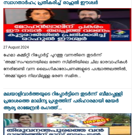
സ്വാഗതാർഹം; പ്രതികരിച്ച് രാഹുൽ ഈശ്വർ
27 August 2024
ഹേമാ കമ്മിറ്റി റിപ്പോർട്ട് പുറത്തു വന്നതിനെ തുടർന്ന്
'അമ്മ'സംഘടനയിലെ ഭരണ സിമിതിയിലെ ചില ഭാരവാഹികൾ
നേരിടേണ്ടി വന്ന ലൈംഗികാരോപണങ്ങളുടെ പശ്ചാത്തലത്തിൽ,
'അമ്മ'യുടെ നിലവിലുള്ള ഭരണ സമിത...
മലയാളിവാർത്തയുടെ റിപ്പോർട്ടിനെ തുടർന്ന് ബീമാപ്പള്ളി
പ്രദേശത്തെ മാലിന്യ പ്രശ്നത്തിന് പരിഹാരമായി മേയർ
ആര്യ രാജേന്ദ്രൻ രംഗത്ത്...