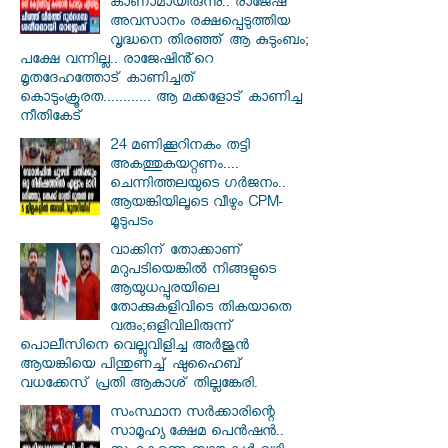
കാണാമായിരുന്നു.. രാജേഷ്
അവസാനം രക്ഷപ്പെടുത്തിയ
വൃദ്ധനെ തിരഞ്ഞ് ആ കുടുംബം;
പക്ഷേ വന്നില്ല.. രാജേഷിൻ്റെ
മൃതദേഹത്തോട് കാണിച്ചത്
കൊടുംക്രൂരത............ ആ മക്കളോട് കാണിച്ച
നീതികേട്
24 മണിക്കൂറിനകം തട്ടി
അകത്തുകയറ്റണം....
ചെന്നിത്തലയുടെ ഗർജനം..
ആയങ്കിയിലൂടെ വീഴും CPM-
മൂടുപടം
വാക്കിന് തോക്കാണ്
മറുപടിയെങ്കിൽ നിങ്ങളുടെ
ആയുധപ്പുരയിലെ
തോക്കുകളിവിടെ തികയാതെ
വരും;ഒളിവിലിരുന്ന്
പൊലീസിനെ വെല്ലുവിളിച്ച അർജുൻ
ആയങ്കിയെ പിന്തുണച്ച് ഷുഹൈബ്
വധക്കേസ് പ്രതി ആകാശ് തില്ലങ്കേരി.
സംസ്ഥാന സർ‌ക്കാരിന്റെ
സാമൂഹ്യ ക്ഷേമ പെൻഷൻ..