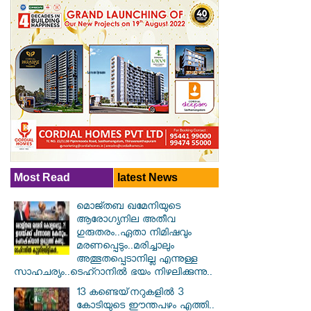
Most Read
latest News
മൊജ്തബ ഖമേനിയുടെ
ആരോഗ്യനില അതീവ
ഗുരുതരം..ഏതാ നിമിഷവും
മരണപ്പെടും..മരിച്ചാലും
അത്ഭുതപ്പെടാനില്ല എന്നുള്ള
സാഹചര്യം..ടെഹ്റാനിൽ ഭയം നിഴലിക്കുന്നു..
13 കണ്ടെയ്‌നറുകളിൽ 3
കോടിയുടെ ഈന്തപഴം എത്തി..