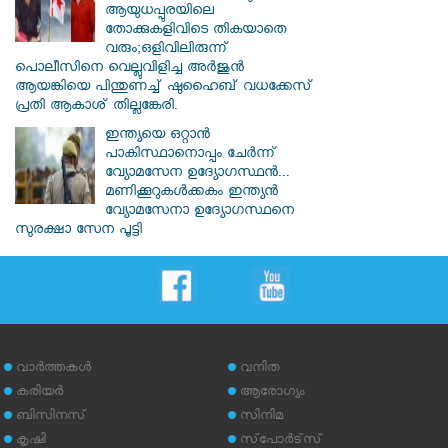
ആയുധപ്പുരയിലെ
തോക്കുകളിവിടെ തികയാതെ
വരും;ഒളിവിലിരുന്ന്
പൊലീസിനെ വെല്ലുവിളിച്ച അർജുൻ
ആയങ്കിയെ പിന്തുണച്ച് ഷുഹൈബ് വധക്കേസ്
പ്രതി ആകാശ് തില്ലങ്കേരി.
ഇന്ത്യയെ ഒറ്റാൻ
പാകിസ്ഥാനൊപ്പം ചേർന്ന്
വ്യോമസേന ഉദ്യോ​ഗസ്ഥൻ...
മണിക്കൂറുകൾക്കകം ഇന്ത്യൻ
വ്യോമസേനാ ഉദ്യോഗസ്ഥനെ
സുരക്ഷാ സേന പൂട്ടി
വാര്‍ത്തകള്‍
വനിത
കരിയര്‍
ആരോഗ്യം
ബിസിനസ്
സിനിമ
കൃഷി
സ്‌പോര്‍ട്‌സ്