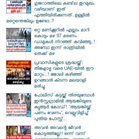
ഗുജറാത്തിലെ കണ്ട്‌ല തുറമുഖം
വഴിയാണ് ഇത്
എത്തിയിരിക്കുന്നത്..ഉള്ളിൽ
മറ്റെന്തെങ്കിലും ഉണ്ടോ..?
ഒറ്റ മണിക്കൂറിൽ എല്ലാം മാറി
കൊടും മഴ 97 മരണം
ഡാമുകൾ നിറഞ്ഞ് കവിഞ്ഞു..!
അമ്പോ ഇന്ന് രാത്രിയിൽ
തെക്ക് മഴ
പ്രവാസികളുടെ ശ്രദ്ധയ്ക്ക്:
തിങ്കളാഴ്ച വരെ UAE-യിൽ ഈ
മാറ്റം...! ജോലി കഴിഞ്ഞ്
ഉറങ്ങാൻ കിടന്ന മലയാളി
മരിച്ചു
പോലീസ് കട്ടയ്ക്ക് തിരയുമ്പോൾ
ഇൻസ്റ്റഗ്രാമിൽ ആയങ്കിയുടെ
ക്യുആർ കോഡ്! 'ആയങ്കിയ്ക്ക്
പണം വേണം', വെല്ലുവിളിച്ച്
പുതിയ പോസ്റ്റ്...
അവൻ അവന്റെ ജീവൻ
കൊടുത്തില്ലേ!! ഒന്ന് വന്ന്