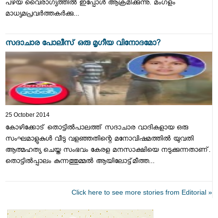
പഴയ വൈരാഗ്യത്തില്‍ ഇപ്പോള്‍ ആക്രമിക്കുന്നു. മംഗളം
മാധ്യമപ്രവര്‍ത്തകര്‍ക്കു...
സദാചാര പോലീസ് ഒരു മൃഗീയ വിനോദമോ?
25 October 2014
കോഴിക്കോട് തൊട്ടില്‍പാലത്ത് സദാചാര വാദികളായ ഒരു
സംഘമാളുകുള്‍ വീടു വളഞ്ഞതിന്റെ മനോവിഷമത്തില്‍ യുവതി
ആത്മഹത്യ ചെയ്ത സംഭവം കേരള മനസാക്ഷിയെ നടുക്കുന്നതാണ്.
തൊട്ടില്‍പ്പാലം കുന്നത്തുമ്മല്‍ ആയിലോട്ട്മീത്ത...
Click here to see more stories from Editorial »