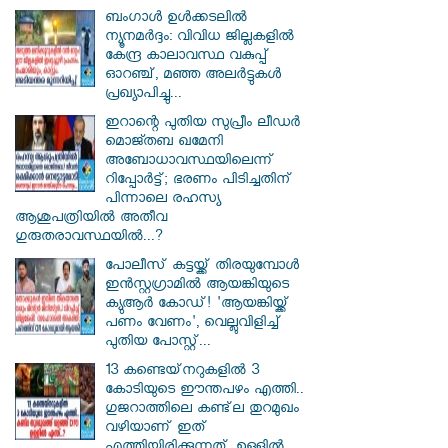
ബംഗാൾ ഉൾക്കടലിൽ
ന്യൂനമർദ്ദം: വിവിധ ജില്ലകളിൽ
കേന്ദ്ര കാലാവസ്ഥ വകുപ്പ്
ഓറഞ്ച്, മഞ്ഞ അലർട്ടുകൾ
പ്രഖ്യാപിച്ചു...
ഇറാന്റെ പുതിയ സുപ്രീം ലീഡർ
മൊജ്തബ ഖമേനി
അബോധാവസ്ഥയിലെന്ന്
റിപ്പോർട്ട്; ഭരണം പിടിച്ചതിന്
പിന്നാലെ രഹസ്യ
ആശുപത്രിയിൽ അതീവ
ഗുരുതരാവസ്ഥയിൽ...?
പോലീസ് കട്ടയ്ക്ക് തിരയുമ്പോൾ
ഇൻസ്റ്റഗ്രാമിൽ ആയങ്കിയുടെ
ക്യുആർ കോഡ്! 'ആയങ്കിയ്ക്ക്
പണം വേണം', വെല്ലുവിളിച്ച്
പുതിയ പോസ്റ്റ്...
13 കണ്ടെയ്‌നറുകളിൽ 3
കോടിയുടെ ഈന്തപഴം എത്തി..
ഗുജറാത്തിലെ കണ്ട്‌ല തുറമുഖം
വഴിയാണ് ഇത്