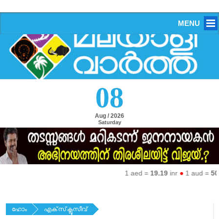
MENU
08
Aug / 2026
Saturday
1 aed =
19.19
inr
●
1 aud =
50.27
ഹോം
എക്‌സ്‌ക്ലൂസീവ്