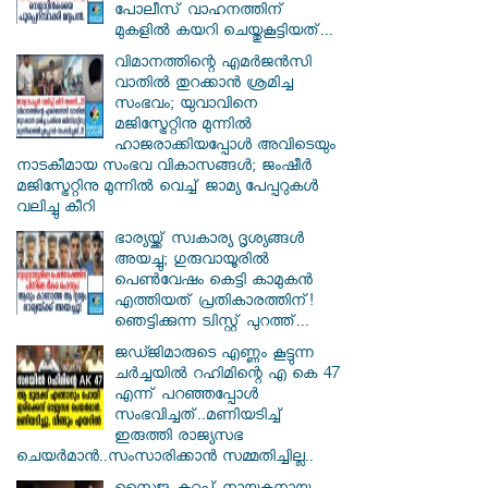
പോലീസ് വാഹനത്തിന്
മുകളിൽ കയറി ചെയ്തുകൂട്ടിയത്...
വിമാനത്തിന്റെ എമർജൻസി
വാതിൽ തുറക്കാൻ ശ്രമിച്ച
സംഭവം; യുവാവിനെ
മജിസ്ട്രേറ്റിനു മുന്നിൽ
ഹാജരാക്കിയപ്പോൾ അവിടെയും
നാടകീമായ സംഭവ വികാസങ്ങൾ; ജംഷീർ
മജിസ്ട്രേറ്റിനു മുന്നിൽ വെച്ച് ജാമ്യ പേപ്പറുകൾ
വലിച്ചു കീറി
ഭാര്യയ്ക്ക് സ്വകാര്യ ദൃശ്യങ്ങൾ
അയച്ചു; ഗുരുവായൂരിൽ
പെൺവേഷം കെട്ടി കാമുകൻ
എത്തിയത് പ്രതികാരത്തിന്!
ഞെട്ടിക്കുന്ന ട്വിസ്റ്റ് പുറത്ത്...
ജഡ്ജിമാരുടെ എണ്ണം കൂട്ടുന്ന
ചർച്ചയിൽ റഹിമിന്റെ എ കെ 47
എന്ന് പറഞ്ഞപ്പോൾ
സംഭവിച്ചത്..മണിയടിച്ച്
ഇരുത്തി രാജ്യസഭ
ചെയർമാൻ..സംസാരിക്കാൻ സമ്മതിച്ചില്ല..