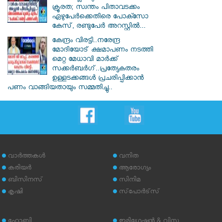
ക്രൂരത; സ്വന്തം പിതാവടക്കം
ഏഴുപേർക്കെതിരെ പോക്സോ
കേസ്, രണ്ടുപേർ അറസ്റ്റിൽ...
കേന്ദ്രം വിരട്ടി..നരേന്ദ്ര
മോദിയോട് ക്ഷമാപണം നടത്തി
മെറ്റ മേധാവി മാർക്ക്
സക്കർബർ​ഗ്..പ്രത്യേകതരം
ഉള്ളടക്കങ്ങൾ പ്രചരിപ്പിക്കാൻ
പണം വാങ്ങിയതായും സമ്മതിച്ചു..
വാര്‍ത്തകള്‍
വനിത
കരിയര്‍
ആരോഗ്യം
ബിസിനസ്
സിനിമ
കൃഷി
സ്‌പോര്‍ട്‌സ്
ഹോബി
ഇമിഗ്രേഷന്‍ & വിസ