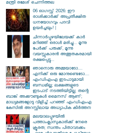
മന്ത്രി രമേശ് ചെന്നിത്തല
06 ഓഗസ്റ്റ് 2026: ഈ
രാശിക്കാർക്ക് അപ്രതീക്ഷിത
ധനയോഗവും പദവി
ഉയർച്ചയും! |
ചിന്നാർപ്പുഴയിലേയക്ക് കാർ
മറിഞ്ഞ് ഒരാൾ മരിച്ചു... മൂന്നു
പേർക്ക് പരുക്ക്, മൂന്നു
വയസ്സുകാരൻ അത്ഭുതകരമായി
രക്ഷപ്പെട്ടു...
ഞാനൊരു അമ്മയാടോ....
എനിക്ക് ഒരു മോനുണ്ടെടോ....
എംഡിഎംഎ ഇടപാടുമായി
ബന്ധമില്ല; ലക്ഷങ്ങളുടെ
ഇടപാട് നടത്തിയിട്ടില്ല; തന്റെ
ബാങ്ക് അക്കൗണ്ടുകൾ മൈനസ് ആണ്;
മാധ്യമങ്ങളോടു വിളിച്ച് പറഞ്ഞ് എംഡിഎംഎ
കേസിൽ അറസ്റ്റിലായ അധ്യാപിക കീർത്തന
മലയാലപ്പുഴയിൽ
പത്താംക്ലാസുകാരിക്ക് നേരെ
ക്രൂരത; സ്വന്തം പിതാവടക്കം