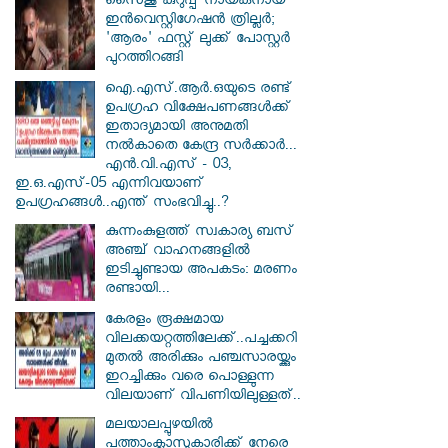
സൈജു കുറുപ്പ് നായകനായ
ഇൻവെസ്റ്റിഗേഷൻ ത്രില്ലർ;
'ആരം' ഫസ്റ്റ് ലുക്ക് പോസ്റ്റർ
പുറത്തിറങ്ങി
ഐ.എസ്.ആർ.ഒയുടെ രണ്ട്
ഉപഗ്രഹ വിക്ഷേപണങ്ങൾക്ക്
ഇതാദ്യമായി അനുമതി
നൽകാതെ കേന്ദ്ര സർക്കാർ...
എൻ.വി.എസ് - 03,
ഇ.ഒ.എസ്-05 എന്നിവയാണ്
ഉപഗ്രഹങ്ങൾ..എന്ത് സംഭവിച്ചു..?
കുന്നംകുളത്ത് സ്വകാര്യ ബസ്
അഞ്ച് വാഹനങ്ങളിൽ
ഇടിച്ചുണ്ടായ അപകടം: മരണം
രണ്ടായി...
കേരളം രൂക്ഷമായ
വിലക്കയറ്റത്തിലേക്ക്..പച്ചക്കറി
മുതൽ അരിക്കും പഞ്ചസാരയ്ക്കും
ഇറച്ചിക്കും വരെ പൊള്ളുന്ന
വിലയാണ് വിപണിയിലുള്ളത്..
മലയാലപ്പുഴയിൽ
പത്താംക്ലാസുകാരിക്ക് നേരെ