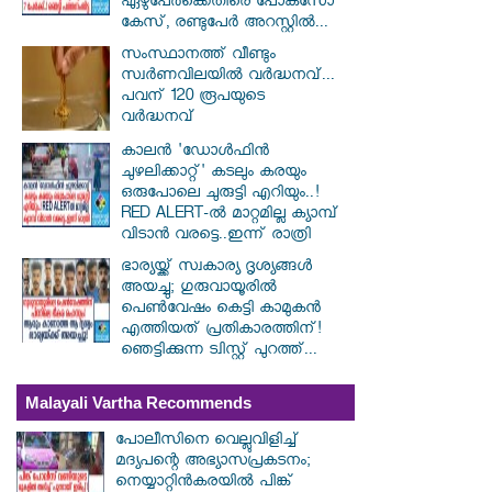
ഏഴുപേർക്കെതിരെ പോക്സോ
കേസ്, രണ്ടുപേർ അറസ്റ്റിൽ...
സംസ്ഥാനത്ത് വീണ്ടും
സ്വർണവിലയിൽ വർദ്ധനവ്...
പവന് 120 രൂപയുടെ
വർദ്ധനവ്
കാലൻ 'ഡോൾഫിൻ
ചുഴലിക്കാറ്റ്' കടലും കരയും
ഒരുപോലെ ചുരുട്ടി എറിയും..!
RED ALERT-ൽ മാറ്റമില്ല ക്യാമ്പ്
വിടാൻ വരട്ടെ..ഇന്ന് രാത്രി
ഭാര്യയ്ക്ക് സ്വകാര്യ ദൃശ്യങ്ങൾ
അയച്ചു; ഗുരുവായൂരിൽ
പെൺവേഷം കെട്ടി കാമുകൻ
എത്തിയത് പ്രതികാരത്തിന്!
ഞെട്ടിക്കുന്ന ട്വിസ്റ്റ് പുറത്ത്...
Malayali Vartha Recommends
പോലീസിനെ വെല്ലുവിളിച്ച്
മദ്യപന്റെ അഭ്യാസപ്രകടനം;
നെയ്യാറ്റിൻകരയിൽ പിങ്ക്