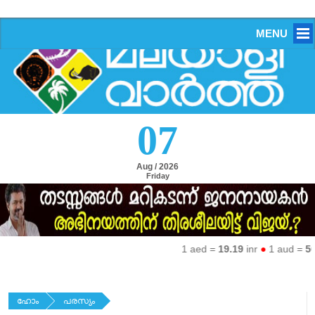
MENU
07
Aug / 2026
Friday
1 aed =
19.19
inr
●
1 aud =
50.27
ഹോം
പരസ്യം