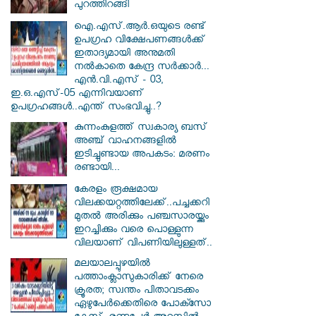
പുറത്തിറങ്ങി
ഐ.എസ്.ആർ.ഒയുടെ രണ്ട്
ഉപഗ്രഹ വിക്ഷേപണങ്ങൾക്ക്
ഇതാദ്യമായി അനുമതി
നൽകാതെ കേന്ദ്ര സർക്കാർ...
എൻ.വി.എസ് - 03,
ഇ.ഒ.എസ്-05 എന്നിവയാണ്
ഉപഗ്രഹങ്ങൾ..എന്ത് സംഭവിച്ചു..?
കുന്നംകുളത്ത് സ്വകാര്യ ബസ്
അഞ്ച് വാഹനങ്ങളിൽ
ഇടിച്ചുണ്ടായ അപകടം: മരണം
രണ്ടായി...
കേരളം രൂക്ഷമായ
വിലക്കയറ്റത്തിലേക്ക്..പച്ചക്കറി
മുതൽ അരിക്കും പഞ്ചസാരയ്ക്കും
ഇറച്ചിക്കും വരെ പൊള്ളുന്ന
വിലയാണ് വിപണിയിലുള്ളത്..
മലയാലപ്പുഴയിൽ
പത്താംക്ലാസുകാരിക്ക് നേരെ
ക്രൂരത; സ്വന്തം പിതാവടക്കം
ഏഴുപേർക്കെതിരെ പോക്സോ