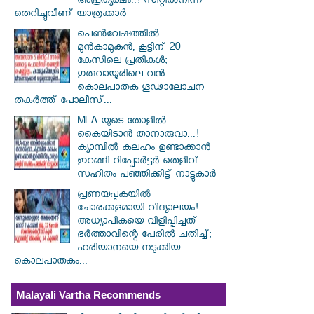
അപ്രത്യക്ഷം..! സീറ്റിൽനിന്ന്
തെറിച്ചുവീണ് യാത്രക്കാർ
പെൺവേഷത്തിൽ
മുൻകാമുകൻ, കൂട്ടിന് 20
കേസിലെ പ്രതികൾ;
ഗുരുവായൂരിലെ വൻ
കൊലപാതക ഗൂഢാലോചന
തകർത്ത് പോലീസ്...
MLA-യുടെ തോളിൽ
കൈയിടാൻ താനാരുവാ...!
ക്യാമ്പിൽ കലഹം ഉണ്ടാക്കാൻ
ഇറങ്ങി റിപ്പോർട്ടർ തെളിവ്
സഹിതം പഞ്ഞിക്കിട്ട് നാട്ടുകാർ
പ്രണയപ്പകയിൽ
ചോരക്കളമായി വിദ്യാലയം!
അധ്യാപികയെ വിളിപ്പിച്ചത്
ഭർത്താവിന്റെ പേരിൽ ചതിച്ച്;
ഹരിയാനയെ നടുക്കിയ
കൊലപാതകം...
Malayali Vartha Recommends