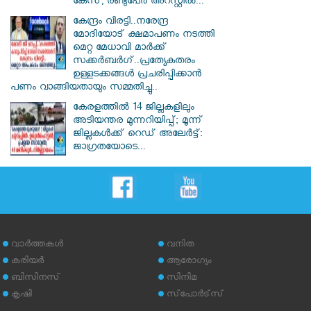
കേസ്, രണ്ടുപേർ അറസ്റ്റിൽ...
കേന്ദ്രം വിരട്ടി..നരേന്ദ്ര
മോദിയോട് ക്ഷമാപണം നടത്തി
മെറ്റ മേധാവി മാർക്ക്
സക്കർബർ​ഗ്..പ്രത്യേകതരം
ഉള്ളടക്കങ്ങൾ പ്രചരിപ്പിക്കാൻ
പണം വാങ്ങിയതായും സമ്മതിച്ചു..
കേരളത്തിൽ 14 ജില്ലകളിലും
അടിയന്തര മുന്നറിയിപ്പ്; മൂന്ന്
ജില്ലകൾക്ക് റെഡ് അലേർട്ട്:
ജാഗ്രതയോടെ...
വാര്‍ത്തകള്‍
വനിത
കരിയര്‍
ആരോഗ്യം
ബിസിനസ്
സിനിമ
കൃഷി
സ്‌പോര്‍ട്‌സ്