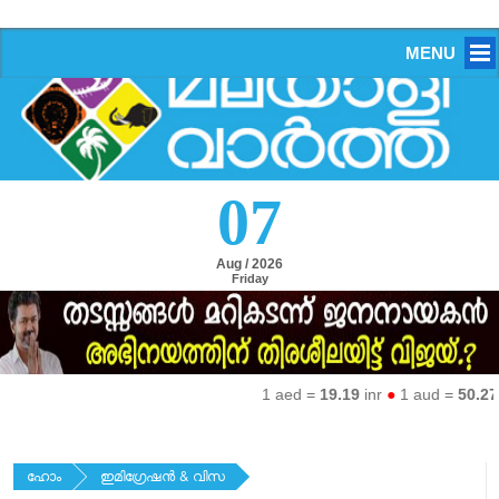
MENU
07
Aug / 2026
Friday
1 aed =
19.19
inr
●
1 aud =
50.27
inr
●
1 
ഹോം
ഇമിഗ്രേഷന്‍ & വിസ