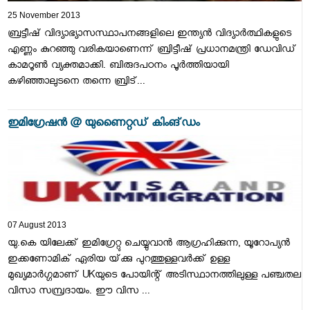
25 November 2013
ബ്രട്ടീഷ്‌ വിദ്യാഭ്യാസസ്ഥാപനങ്ങളിലെ ഇന്ത്യന്‍ വിദ്യാര്‍ത്ഥികളുടെ
എണ്ണം കുറഞ്ഞു വരികയാണെന്ന്‌ ബ്രിട്ടീഷ്‌ പ്രധാനമന്ത്രി ഡേവിഡ്‌
കാമറൂണ്‍ വ്യക്തമാക്കി. ബിരുദപഠനം പൂര്‍ത്തിയായി
കഴിഞ്ഞാലുടനെ തന്നെ ബ്രിട്...
ഇമിഗ്രേഷന്‍ @ യുണൈറ്റഡ്‌ കിംങ്‌ഡം
07 August 2013
യു.കെ യിലേക്ക്‌ ഇമിഗ്രേറ്റു ചെയ്യുവാന്‍ ആഗ്രഹിക്കുന്ന, യൂറോപ്യന്‍
ഇക്കണോമിക്‌ ഏരിയ യ്‌ക്കു പുറത്തുള്ളവര്‍ക്ക്‌ ഉള്ള
മുഖ്യമാര്‍ഗ്ഗമാണ്‌ UKയുടെ പോയിന്റ്‌ അടിസ്ഥാനത്തിലുള്ള പഞ്ചതല
വിസാ സമ്പ്രദായം. ഈ വിസ ...