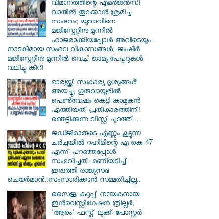
വിമാനത്തിന്റെ എമർജൻസി
വാതിൽ തുറക്കാൻ ശ്രമിച്ച
സംഭവം; യുവാവിനെ
മജിസ്ട്രേറ്റിനു മുന്നിൽ
ഹാജരാക്കിയപ്പോൾ അവിടെയും
നാടകീമായ സംഭവ വികാസങ്ങൾ; ജംഷീർ
മജിസ്ട്രേറ്റിനു മുന്നിൽ വെച്ച് ജാമ്യ പേപ്പറുകൾ
വലിച്ചു കീറി
ഭാര്യയ്ക്ക് സ്വകാര്യ ദൃശ്യങ്ങൾ
അയച്ചു; ഗുരുവായൂരിൽ
പെൺവേഷം കെട്ടി കാമുകൻ
എത്തിയത് പ്രതികാരത്തിന്!
ഞെട്ടിക്കുന്ന ട്വിസ്റ്റ് പുറത്ത്...
ജഡ്ജിമാരുടെ എണ്ണം കൂട്ടുന്ന
ചർച്ചയിൽ റഹിമിന്റെ എ കെ 47
എന്ന് പറഞ്ഞപ്പോൾ
സംഭവിച്ചത്..മണിയടിച്ച്
ഇരുത്തി രാജ്യസഭ
ചെയർമാൻ..സംസാരിക്കാൻ സമ്മതിച്ചില്ല..
സൈജു കുറുപ്പ് നായകനായ
ഇൻവെസ്റ്റിഗേഷൻ ത്രില്ലർ;
'ആരം' ഫസ്റ്റ് ലുക്ക് പോസ്റ്റർ