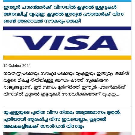
ഇന്ത്യൻ പൗരൻമാർക്ക് വിസയിൽ കൂടുതൽ ഇളവുകൾ
അനുവദിച്ച് യുഎഇ; കൂടുതൽ ഇന്ത്യൻ പൗരന്മാർക്ക് വിസ
ഓൺ അറൈവൽ സൗകര്യം ഒരുക്കി
19 October 2024
നയതന്ത്രപരമായും സൗഹൃദപരമായും യുഎഇയും ഇന്ത്യയും തമ്മിൽ
വളരെ മികച്ച രീതിയിലുള്ള ബന്ധം കാത്ത് സൂക്ഷിക്കുന്ന
രാജ്യങ്ങളാണ്. ഈ ബന്ധം മുൻനിർത്തി ഇന്ത്യൻ പൗരൻമാർക്ക്
വിസയിൽ കൂടുതൽ ഇളവുകൾ അനുവദിക്കുകയാണ് യുഎഇ....
യുഎഇയുടെ പുതിയ വിസ നിയമം അടുത്തമാസം മുതൽ,
പുതിയായി ആരംഭിച്ച വിസ ഇവയെല്ലാം, കൂടുതൽ
മേഖലകളിലേക്ക് ഗോൾ‍ഡൻ വിസയും