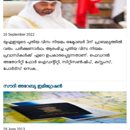
10 September 2022
യുഎഇയുടെ പുതിയ വിസ നിയമം ഒക്ടോബർ 3ന് പ്രാബല്യത്തിൽ
വരും. പരീക്ഷണാർഥം ആരംഭിച്ച പുതിയ വിസ നിയമം
പ്രവാസികൾക്ക് ഏറെ ഉപകാരപ്പെടുന്നതാണ്. ഫെഡറൽ
അതോറിറ്റി ഫോർ ഐഡന്റിറ്റി, സിറ്റിസൺഷിപ്, കസ്റ്റംസ്,
പോർട്സ് സെക...
സൗദി അറേബ്യ ഇമിഗ്രേഷന്‍
29 June 2013