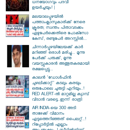
ധനയോഗവും പദവി
ഉയർച്ചയും! |
മലയാലപ്പുഴയിൽ
പത്താംക്ലാസുകാരിക്ക് നേരെ
ക്രൂരത; സ്വന്തം പിതാവടക്കം
ഏഴുപേർക്കെതിരെ പോക്സോ
കേസ്, രണ്ടുപേർ അറസ്റ്റിൽ...
ചിന്നാർപ്പുഴയിലേയക്ക് കാർ
മറിഞ്ഞ് ഒരാൾ മരിച്ചു... മൂന്നു
പേർക്ക് പരുക്ക്, മൂന്നു
വയസ്സുകാരൻ അത്ഭുതകരമായി
രക്ഷപ്പെട്ടു...
കാലൻ 'ഡോൾഫിൻ
ചുഴലിക്കാറ്റ്' കടലും കരയും
ഒരുപോലെ ചുരുട്ടി എറിയും..!
RED ALERT-ൽ മാറ്റമില്ല ക്യാമ്പ്
വിടാൻ വരട്ടെ..ഇന്ന് രാത്രി
AIR INDIA-യെ 300 അടി
താഴേക്ക് വിമാനം
എടുത്തെറിഞ്ഞത് പൈലറ്റ്..!
റിപ്പോർട്ടിൽ എല്ലാം