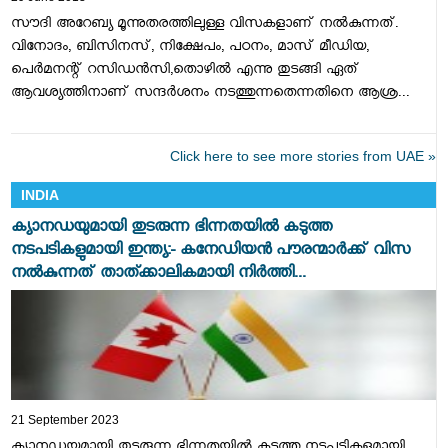
സൗദി അറേബ്യ മൂന്നുതരത്തിലുള്ള വിസകളാണ്‌ നല്‍കുന്നത്‌.
വിനോദം, ബിസിനസ്‌, നിക്ഷേപം, പഠനം, മാസ്‌ മീഡിയ,
പെര്‍മനന്റ്‌ റസിഡന്‍സി,തൊഴില്‍ എന്നു തുടങ്ങി ഏത്‌
ആവശ്യത്തിനാണ്‌ സന്ദര്‍ശനം നടത്തുന്നതെന്നതിനെ ആശ്ര...
Click here to see more stories from UAE »
INDIA
ക്യാനഡയുമായി തുടരുന്ന ഭിന്നതയിൽ കടുത്ത
നടപടികളുമായി ഇന്ത്യ:- കനേഡിയൻ പൗരന്മാർക്ക് വിസ
നൽകുന്നത് താത്ക്കാലികമായി നിർത്തി...
21 September 2023