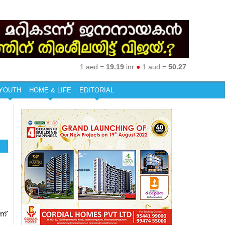
1 aed =
19.19
inr
●
1 aud =
50.27
inr
●
1 eur =
79
YOUTH
HOME & LIFE
EDITORIAL
ാണ്