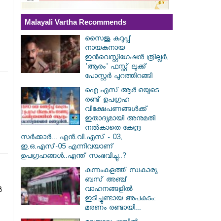
Malayali Vartha Recommends
സൈജു കുറുപ്പ്
നായകനായ
ഇൻവെസ്റ്റിഗേഷൻ ത്രില്ലർ;
'ആരം' ഫസ്റ്റ് ലുക്ക്
പോസ്റ്റർ പുറത്തിറങ്ങി
ഐ.എസ്.ആർ.ഒയുടെ
രണ്ട് ഉപഗ്രഹ
വിക്ഷേപണങ്ങൾക്ക്
ഇതാദ്യമായി അനുമതി
നൽകാതെ കേന്ദ്ര
സർക്കാർ... എൻ.വി.എസ് - 03,
ഇ.ഒ.എസ്-05 എന്നിവയാണ്
ഉപഗ്രഹങ്ങൾ..എന്ത് സംഭവിച്ചു..?
കുന്നംകുളത്ത് സ്വകാര്യ
ബസ് അഞ്ച്
വാഹനങ്ങളിൽ
‍
ഇടിച്ചുണ്ടായ അപകടം:
മരണം രണ്ടായി...