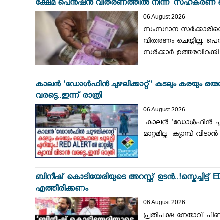
ക്ഷേമ പെന്‍ഷന്‍ വിതരണത്തില്‍ നിന്ന് സഹകരണ ബ
06 August 2026
സംസ്ഥാന സര്‍ക്കാരിന്
വിതരണം ചെയ്യില്ല. പെ
സര്‍ക്കാര്‍ ഉത്തരവിറക്
കാലൻ 'ഡോൾഫിൻ ചുഴലിക്കാറ്റ്' കടലും കരയും ഒരുപോലെ
വരട്ടെ..ഇന്ന് രാത്രി
06 August 2026
കാലൻ 'ഡോൾഫിൻ ചുഴലിക
മാറ്റമില്ല ക്യാമ്പ് വ
ബിനീഷ് കൊടിയേരിയുടെ അറസ്റ്റ് ഉടൻ..!സ്കെച്ചിട്ട് E
എത്തീരിക്കണം
06 August 2026
പ്രതിപക്ഷ നേതാവ് പിണറ