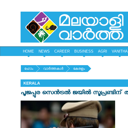
HOME
NEWS
CAREER
BUSINESS
AGRI
VANITHA
ഹോം
വാര്‍ത്തകള്‍
കേരളം
KERALA
പൂജപ്പുര സെന്‍ട്രല്‍ ജയില്‍ സൂപ്രണ്ടിന് 