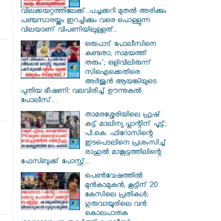
വിലക്കയറ്റത്തിലേക്ക്..പച്ചക്കറി മുതൽ അരിക്കും
പഞ്ചസാരയ്ക്കും ഇറച്ചിക്കും വരെ പൊള്ളുന്ന
വിലയാണ് വിപണിയിലുള്ളത്..
ഒരുപാട് പോലീസിനെ
കണ്ടതാ, സമയത്ത്
തരും'; ഒളിവിലിരുന്ന്
സിഐക്കെതിരെ
അർജുൻ ആയങ്കിയുടെ
പുതിയ ഭീഷണി: വലവിരിച്ച് ഊന്നുകൽ
പോലീസ്...
താമരശ്ശേരിയിലെ ഫ്രഷ്
കട്ട് മാലിന്യ പ്ലാന്റിന് പൂട്ട്;
പി.കെ. ഫിറോസിന്റെ
ഇടപെടലിനെ പ്രശംസിച്ച്
രാഹുൽ മാങ്കൂട്ടത്തിലിന്റെ
ഫേസ്ബുക്ക് പോസ്റ്റ്...
പെൺവേഷത്തിൽ
മുൻകാമുകൻ, കൂട്ടിന് 20
കേസിലെ പ്രതികൾ;
ഗുരുവായൂരിലെ വൻ
കൊലപാതക