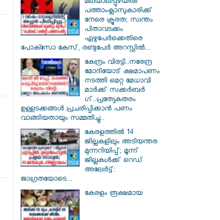
മലയാലപ്പുഴയിൽ
പത്താംക്ലാസുകാരിക്ക്
നേരെ ക്രൂരത; സ്വന്തം
പിതാവടക്കം
ഏഴുപേർക്കെതിരെ
പോക്സോ കേസ്, രണ്ടുപേർ അറസ്റ്റിൽ...
കേന്ദ്രം വിരട്ടി..നരേന്ദ്ര
മോദിയോട് ക്ഷമാപണം
നടത്തി മെറ്റ മേധാവി
മാർക്ക് സക്കർബർ​
ഗ്..പ്രത്യേകതരം
ഉള്ളടക്കങ്ങൾ പ്രചരിപ്പിക്കാൻ പണം
വാങ്ങിയതായും സമ്മതിച്ചു..
കേരളത്തിൽ 14
ജില്ലകളിലും അടിയന്തര
മുന്നറിയിപ്പ്; മൂന്ന്
ജില്ലകൾക്ക് റെഡ്
അലേർട്ട്:
ജാഗ്രതയോടെ...
കേരളം രൂക്ഷമായ