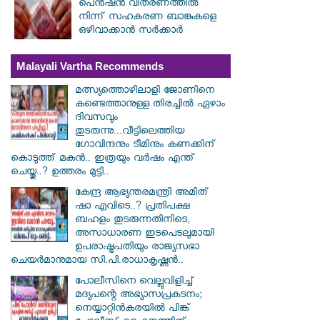
പെൻഷൻ വിതരണത്തിൽ
നിന്ന് സഹകരണ ബാങ്കുകളെ
ഒഴിവാക്കാൻ സർക്കാർ
Malayali Vartha Recommends
മത്സ്യത്തൊഴിലാളി ജോണിനെ
കണ്ടെത്താനുള്ള തിരച്ചിൽ ഏഴാം
ദിവസവും
തുടരുന്നു...വീട്ടിലെത്തിയ
ഗോവിന്ദനും ടീമിനും കണക്കിന്
കൊടുത്ത് മകൻ.. ഇത്രയും വർഷം എന്ത്
ചെയ്തു..? ഉത്തരം മുട്ടി..
കേന്ദ്ര ആഭ്യന്തരമന്ത്രി അമിത്
ഷാ എവിടെ..? പ്രതിപക്ഷ
ബഹളം തുടരുന്നതിനിടെ,
അസാധാരണ ഇടപെടലുമായി
ഉപരാഷ്ട്രപതിയും രാജ്യസഭാ
ചെയർമാനുമായ സി.പി.രാധാകൃഷ്ണൻ..
പോലീസിനെ വെല്ലുവിളിച്ച്
മദ്യപന്റെ അഭ്യാസപ്രകടനം;
നെയ്യാറ്റിൻകരയിൽ പിങ്ക്