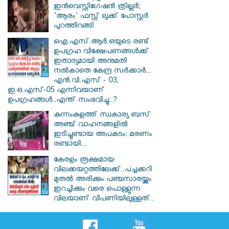
ഇൻവെസ്റ്റിഗേഷൻ ത്രില്ലർ;
'ആരം' ഫസ്റ്റ് ലുക്ക് പോസ്റ്റർ
പുറത്തിറങ്ങി
ഐ.എസ്.ആർ.ഒയുടെ രണ്ട്
ഉപഗ്രഹ വിക്ഷേപണങ്ങൾക്ക്
ഇതാദ്യമായി അനുമതി
നൽകാതെ കേന്ദ്ര സർക്കാർ...
എൻ.വി.എസ് - 03,
ഇ.ഒ.എസ്-05 എന്നിവയാണ്
ഉപഗ്രഹങ്ങൾ..എന്ത് സംഭവിച്ചു..?
കുന്നംകുളത്ത് സ്വകാര്യ ബസ്
അഞ്ച് വാഹനങ്ങളിൽ
ഇടിച്ചുണ്ടായ അപകടം: മരണം
രണ്ടായി...
കേരളം രൂക്ഷമായ
വിലക്കയറ്റത്തിലേക്ക്..പച്ചക്കറി
മുതൽ അരിക്കും പഞ്ചസാരയ്ക്കും
ഇറച്ചിക്കും വരെ പൊള്ളുന്ന
വിലയാണ് വിപണിയിലുള്ളത്..