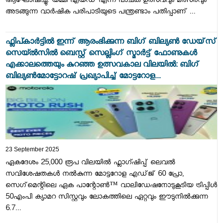
ആഘോഷിച്ചു. യമ്മി എയ്ഡ് എന്ന പാചക ഉത്സവവും മത്സരവും
അടങ്ങുന്ന വാർഷിക പരിപാടിയുടെ പന്ത്രണ്ടാം പതിപ്പാണ് ...
ഫ്ലിപ്കാർട്ടിൽ ഇന്ന് ആരംഭിക്കുന്ന ബിഗ് ബില്യൺ ഡേയ്‌സ്
സെയ്ൽസിൽ ബെസ്റ്റ് സെല്ലിംഗ് സ്മാർട്ട് ഫോണുകൾ
എക്കാലത്തെയും കുറഞ്ഞ ഉത്സവകാല വിലയിൽ: ബിഗ്
ബില്യൺമോട്ടോറഷ് പ്രഖ്യാപിച്ച് മോട്ടറോള...
23 September 2025
ഏകദേശം 25,000 രൂപ വിലയിൽ ഫ്ലാഗ്ഷിപ്പ് ലെവൽ
സവിശേഷതകൾ നൽകുന്ന മോട്ടറോള എഡ്‌ജ്‌ 60 പ്രോ,
സെഗ്‌മെന്റിലെ ഏക പാന്റോൺ™ വാലിഡേഷനോടുകൂടിയ ട്രിപ്പിൾ
50എംപി ക്യാമറ സിസ്റ്റവും ലോകത്തിലെ ഏറ്റവും ഈടുനിൽക്കുന്ന
6.7...