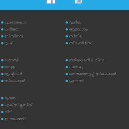
വാര്‍ത്തകള്‍
വനിത
കരിയര്‍
ആരോഗ്യം
ബിസിനസ്
സിനിമ
കൃഷി
സ്‌പോര്‍ട്‌സ്
ഹോബി
ഇമിഗ്രേഷന്‍ & വിസ
യാത്ര
പരസ്യം
സൃഷ്ടികള്‍
തെരഞ്ഞെടുപ്പ് സ്‌പെഷ്യല്‍
സ്‌പെഷ്യല്‍
പ്രവാസി
യുവത
എക്‌സ്‌ക്ലൂസീവ്
വീട്
ഇ അഹമ്മദ്‌