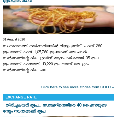
രൂപയുടെ കുറവ്
01 August 2026
സംസ്ഥാനത്ത് സ്വർണവിലയിൽ വീണ്ടും ഇടിവ്. പവന് 280
രൂപയാണ് കുറവ്. 1,05,760 രൂപയാണ് ഒരു പവൻ
സ്വർണത്തിന്റെ വില. ഗ്രാമിന് ആനുപാതികമായി 35 രൂപ
രൂപയാണ് കുറഞ്ഞത്. 13,220 രൂപയാണ് ഒരു ഗ്രാം
സ്വർണത്തിന്റെ വില. പല...
Click here to see more stories from GOLD »
EXCHANGE RATE
തിരിച്ചുകയറി രൂപ... ഡോളറിനെതിരെ 40 പൈസയുടെ
നേട്ടം സ്വന്തമാക്കി രൂപ