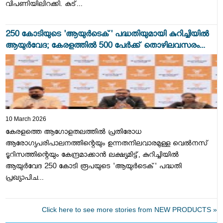
വിപണിയിലിറക്കി. കുട്...
250 കോടിയുടെ 'ആയുർടെക്' പദ്ധതിയുമായി കുറിച്ചിയിൽ
ആയുർവേദ; കേരളത്തിൽ 500 പേർക്ക് തൊഴിലവസരം...
10 March 2026
കേരളത്തെ ആഗോളതലത്തിൽ പ്രതിരോധ
ആരോഗ്യപരിപാലനത്തിന്റെയും ഉന്നതനിലവാരമുള്ള വെൽനസ്
ടൂറിസത്തിന്റെയും കേന്ദ്രമാക്കാൻ ലക്ഷ്യമിട്ട്, കുറിച്ചിയിൽ
ആയുർവേദ 250 കോടി രൂപയുടെ 'ആയുർടെക്' പദ്ധതി
പ്രഖ്യാപിച...
Click here to see more stories from NEW PRODUCTS »