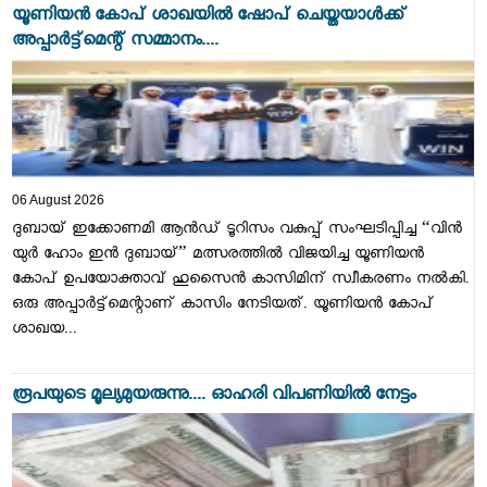
യൂണിയൻ കോപ് ശാഖയിൽ ഷോപ് ചെയ്തയാൾക്ക്
അപ്പാർട്ട്മെന്റ് സമ്മാനം....
06 August 2026
ദുബായ് ഇക്കോണമി ആൻഡ് ടൂറിസം വകുപ്പ് സംഘടിപ്പിച്ച “വിൻ
യുർ ഹോം ഇൻ ദുബായ്” മത്സരത്തിൽ വിജയിച്ച യൂണിയൻ
കോപ് ഉപയോക്താവ് ഹുസൈൻ കാസിമിന് സ്വീകരണം നൽകി.
ഒരു അപ്പാർട്ട്മെന്റാണ് കാസിം നേടിയത്. യൂണിയൻ കോപ്
ശാഖയ...
രൂപയുടെ മൂല്യമുയരുന്നു.... ഓഹരി വിപണിയിൽ നേട്ടം