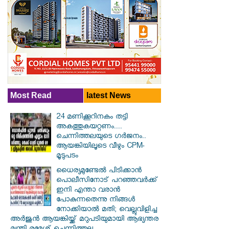
Most Read
latest News
24 മണിക്കൂറിനകം തട്ടി
അകത്തുകയറ്റണം....
ചെന്നിത്തലയുടെ ഗർജനം..
ആയങ്കിയിലൂടെ വീഴും CPM-
മൂടുപടം
ധൈര്യമുണ്ടേൽ പിടിക്കാൻ
പൊലീസിനോട് പറഞ്ഞവർക്ക്
ഇനി എന്താ വരാൻ
പോകുന്നതെന്നു നിങ്ങൾ
നോക്കിയാൽ മതി; വെല്ലുവിളിച്ച
അർജുൻ ആയങ്കിയ്ക്ക് മറുപടിയുമായി ആഭ്യന്തര