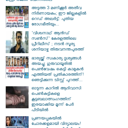
മന്ത്രി രമേശ് ചെന്നിത്തല
അടുത്ത 3 മണിക്കൂർ അതീവ
നിർണായകം; ഈ ജില്ലകളിൽ
റെഡ് അലർട്ട്: പുതിയ
രോഗഭീതിയും...
'വിശ്വനാഥ് ആന്‍ഡ്
സണ്‍സ്' കേരളത്തിലെ
പ്രീറിലീസ് ; നടന്‍ സൂര്യ
ശനിയാഴ്ച തിരുവനന്തപുരത്ത്
ഭാര്യയ്ക്ക് സ്വകാര്യ ദൃശ്യങ്ങൾ
അയച്ചു; ഗുരുവായൂരിൽ
പെൺവേഷം കെട്ടി കാമുകൻ
എത്തിയത് പ്രതികാരത്തിന്!
ഞെട്ടിക്കുന്ന ട്വിസ്റ്റ് പുറത്ത്...
ഓടുന്ന കാറില്‍ ആദിവാസി
പെണ്‍കുട്ടികളെ
കൂട്ടബലാത്സംഗത്തിന്
ഇരയാക്കിയ മൂന്ന് പേര്‍
പിടിയില്‍
പ്രണയപ്പകയിൽ
ചോരക്കളമായി വിദ്യാലയം!