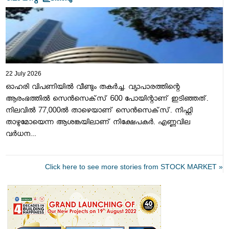
22 July 2026
ഓഹരി വിപണിയില്‍ വീണ്ടും തകര്‍ച്ച. വ്യാപാരത്തിന്റെ
ആരംഭത്തിൽ സെന്‍സെക്‌സ് 600 പോയിന്റാണ് ഇടിഞ്ഞത്.
നിലവില്‍ 77,000ല്‍ താഴെയാണ് സെന്‍സെക്‌സ്. നിഫ്റ്റി
താഴുമോയെന്ന ആശങ്കയിലാണ് നിക്ഷേപകര്‍. എണ്ണവില
വര്‍ധന...
Click here to see more stories from STOCK MARKET »