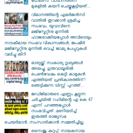
പോലീസ് വാഹനത്തിന്
മുകളിൽ കയറി ചെയ്തുകൂട്ടിയത്...
വിമാനത്തിന്റെ എമർജൻസി
വാതിൽ തുറക്കാൻ ശ്രമിച്ച
സംഭവം; യുവാവിനെ
മജിസ്ട്രേറ്റിനു മുന്നിൽ
ഹാജരാക്കിയപ്പോൾ അവിടെയും
നാടകീമായ സംഭവ വികാസങ്ങൾ; ജംഷീർ
മജിസ്ട്രേറ്റിനു മുന്നിൽ വെച്ച് ജാമ്യ പേപ്പറുകൾ
വലിച്ചു കീറി
ഭാര്യയ്ക്ക് സ്വകാര്യ ദൃശ്യങ്ങൾ
അയച്ചു; ഗുരുവായൂരിൽ
പെൺവേഷം കെട്ടി കാമുകൻ
എത്തിയത് പ്രതികാരത്തിന്!
ഞെട്ടിക്കുന്ന ട്വിസ്റ്റ് പുറത്ത്...
ജഡ്ജിമാരുടെ എണ്ണം കൂട്ടുന്ന
ചർച്ചയിൽ റഹിമിന്റെ എ കെ 47
എന്ന് പറഞ്ഞപ്പോൾ
സംഭവിച്ചത്..മണിയടിച്ച്
ഇരുത്തി രാജ്യസഭ
ചെയർമാൻ..സംസാരിക്കാൻ സമ്മതിച്ചില്ല..
സൈജു കുറുപ്പ് നായകനായ