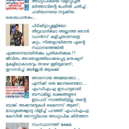
അധ്യാപികയെ വിളിപ്പിച്ചത്
ഭർത്താവിന്റെ പേരിൽ ചതിച്ച്;
ഹരിയാനയെ നടുക്കിയ
കൊലപാതകം...
പിടികിട്ടാപ്പുള്ളിയോ
തീവ്രവാദിയോ അല്ലാത്ത ഞാൻ
ഡാൻസ് കളിച്ചതാണത്രെ
കുറ്റം; നിങ്ങളായിരുന്നു എന്റെ
സ്ഥാനത്തെങ്കിൽ
എങ്ങനെയായിരിക്കും പ്രതികരിക്കുക.!?
ജീവിതം അവതാളത്തിലാക്കപ്പെട്ട മനുഷ്യന്
മുകളിലാകാശവും താഴെ ഭൂമിയുമാണ്;
തുറന്നടിച്ച് അർജുൻ ആയങ്കി
ഞാനൊരു അമ്മയാടോ....
എനിക്ക് ഒരു മോനുണ്ടെടോ....
എംഡിഎംഎ ഇടപാടുമായി
ബന്ധമില്ല; ലക്ഷങ്ങളുടെ
ഇടപാട് നടത്തിയിട്ടില്ല; തന്റെ
ബാങ്ക് അക്കൗണ്ടുകൾ മൈനസ് ആണ്;
മാധ്യമങ്ങളോടു വിളിച്ച് പറഞ്ഞ് എംഡിഎംഎ
കേസിൽ അറസ്റ്റിലായ അധ്യാപിക കീർത്തന
സംസ്ഥാനത്ത് ക്ഷേമ