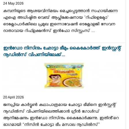
24 May 2026
കമ്പനിയുടെ ആശയവിനിമയം മെച്ചപ്പെടുത്താന്‍ സഹായിക്കുന്ന
എഐ അധിഷ്ഠിത വെബ് ആപ്ലിക്കേഷനായ 'റിഫ്ളെക്ടോ'
ടെക്നോപാര്‍ക്കിലെ പ്രമുഖ ഇന്നൊവേഷന്‍ ടെക്നോളജി സേവന
ദാതാവായ റിഫ്ളക്ഷന്‍സ് ഇന്‍ഫോ സിസ്റ്റംസ് ...
ഇൻഡോ നിസിനും ഛോട്ടാ ഭീമും കൈകോർത്ത് ഇൻസ്റ്റന്റ്
നൂഡിൽസ് വിപണിയിലേക്ക്...
20 April 2026
ജനപ്രിയ കാർട്ടൂൺ കഥാപാത്രമായ ഛോട്ടാ ഭീമിനെ ഇൻസ്റ്റന്റ്
നൂഡിൽസ് വിപണിയിലെത്തിക്കാൻ ഗ്രീൻ ഗോൾഡ്
ആനിമേഷനും ഇൻഡോ നിസിനും കൈകോർക്കുന്നു. ഇതിൻ്റെ
ഭാഗമായി ‘നിസിൻ ഛോട്ടാ ഭീം മസാല നൂഡിൽസ്’