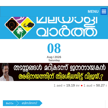
MENU
08
Aug / 2026
Saturday
1 aed =
19.19
inr
●
1 aud =
50.27
inr
●
1 eur
ഹോം
ബിസിനസ്