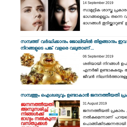
14 September 2019
സാമുദ്രിക ശാസ്ത്ര പ്രക
ഭാഗങ്ങളെല്ലാം തന്നെ 
ഭാഗങ്ങള്‍ തുടിയ്ക്കാറുണ്ട്
സമ്പത്ത് വർദ്ധിക്കാനും ജോലിയിൽ തിളങ്ങാനും ഇവ പര
നിറങ്ങളുടെ പങ്ക് വളരെ വലുതാണ്...
06 September 2019
ശരിയായി നിറങ്ങള്‍ ഉപയ
എനര്‍ജി ഉണ്ടാകുകയും ആ
ജീവന്‍ നിലനിര്‍ത്താനുള
സമ്പത്തും ഐശ്വര്യവും ഉണ്ടാകാൻ ജനനത്തീയതി പ്രകാരം
31 August 2019
ജനനത്തീയതി പ്രകാരം ചില 
നല്‍കുമെന്നാണ് പറയപ്പ
പൊങ്ങിക്കിടക്കുന്നതാ