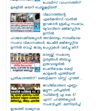
പോലീസ് വാഹനത്തിന്
മുകളിൽ കയറി ചെയ്തുകൂട്ടിയത്...
വിമാനത്തിന്റെ
എമർജൻസി വാതിൽ
തുറക്കാൻ ശ്രമിച്ച സംഭവം;
യുവാവിനെ മജിസ്ട്രേറ്റിനു
മുന്നിൽ
ഹാജരാക്കിയപ്പോൾ അവിടെയും നാടകീമായ
സംഭവ വികാസങ്ങൾ; ജംഷീർ മജിസ്ട്രേറ്റിനു
മുന്നിൽ വെച്ച് ജാമ്യ പേപ്പറുകൾ വലിച്ചു കീറി
ഭാര്യയ്ക്ക് സ്വകാര്യ
ദൃശ്യങ്ങൾ അയച്ചു;
ഗുരുവായൂരിൽ
പെൺവേഷം കെട്ടി
കാമുകൻ എത്തിയത്
പ്രതികാരത്തിന്! ഞെട്ടിക്കുന്ന ട്വിസ്റ്റ് പുറത്ത്...
ജഡ്ജിമാരുടെ എണ്ണം
കൂട്ടുന്ന ചർച്ചയിൽ
റഹിമിന്റെ എ കെ 47
എന്ന് പറഞ്ഞപ്പോൾ
സംഭവിച്ചത്..മണിയടിച്ച്
ഇരുത്തി രാജ്യസഭ