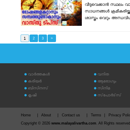
വീടുവെക്കാൻ സ്ഥലം വാങ്
സാധനങ്ങള്‍ ക്രമീകരിയ്ക്
ശാസ്ത്രം വെറും അന്ധവി
1
2
3
>
വാര്‍ത്തകള്‍
വനിത
കരിയര്‍
ആരോഗ്യം
ബിസിനസ്
സിനിമ
കൃഷി
സ്‌പോര്‍ട്‌സ്
Home
|
About
|
Contact us
|
Terms
|
Privacy Poli
Copyright © 2026
www.malayalivartha.com
. All Rights reserved