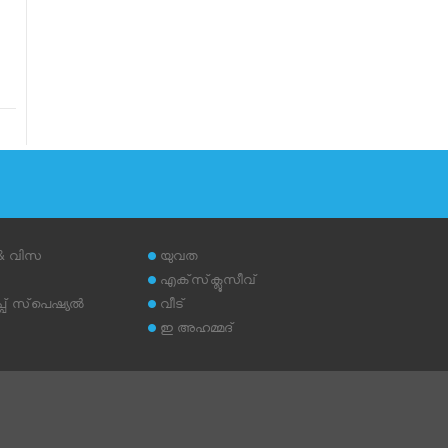
 & വിസ
യുവത
എക്‌സ്‌ക്ലൂസീവ്
് സ്‌പെഷ്യല്‍
വീട്
ഇ അഹമ്മദ്‌