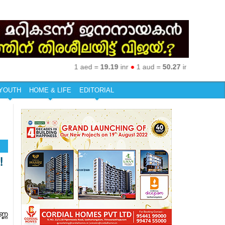
1 aed =
19.19
inr
●
1 aud =
50.27
inr
●
1 eur =
79.9
YOUTH
HOME & LIFE
EDITORIAL
!
്ണ