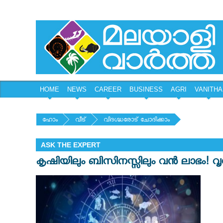
HOME
NEWS
CAREER
BUSINESS
AGRI
VANITHA
ഹോം
വീട്
വിദഗ്ദ്ധരോട് ചോദിക്കാം
ASK THE EXPERT
കൃഷിയിലും ബിസിനസ്സിലും വൻ ലാഭം! വൃശ്