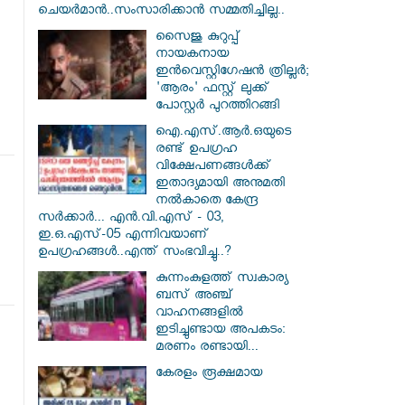
ചെയർമാൻ..സംസാരിക്കാൻ സമ്മതിച്ചില്ല..
സൈജു കുറുപ്പ്
നായകനായ
ഇൻവെസ്റ്റിഗേഷൻ ത്രില്ലർ;
'ആരം' ഫസ്റ്റ് ലുക്ക്
പോസ്റ്റർ പുറത്തിറങ്ങി
ഐ.എസ്.ആർ.ഒയുടെ
രണ്ട് ഉപഗ്രഹ
വിക്ഷേപണങ്ങൾക്ക്
ഇതാദ്യമായി അനുമതി
നൽകാതെ കേന്ദ്ര
സർക്കാർ... എൻ.വി.എസ് - 03,
ഇ.ഒ.എസ്-05 എന്നിവയാണ്
ഉപഗ്രഹങ്ങൾ..എന്ത് സംഭവിച്ചു..?
കുന്നംകുളത്ത് സ്വകാര്യ
ബസ് അഞ്ച്
വാഹനങ്ങളിൽ
ഇടിച്ചുണ്ടായ അപകടം:
മരണം രണ്ടായി...
കേരളം രൂക്ഷമായ