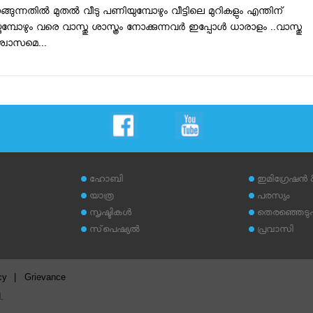
ങുന്നതില്‍ മുതല്‍ വീടു പണിയുമ്പോഴും വീട്ടിലെ മുറികളും എന്തിന്
കുമ്പോഴും വരെ വാസ്തു ശാസ്ത്രം നോക്കുന്നവർ ഇപ്പോൾ ധാരാളം ..വാസ്തു
ശ്വാസമെ...
ഹോബി
ഇമിഗ്രേഷന്‍
യാത്ര
പരസ്യം
സൃഷ്ടികള്‍
തെരഞ്ഞെടുപ്പ
സ്‌പെഷ്യല്‍
പ്രവാസി
cy
|
Grievance
.