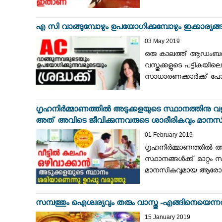
എ സി വാങ്ങുമ്പോഴും ഉപയോഗിക്കുമ്പോഴും ഇക്കാര്യങ്ങള്
03 May 2019
ഒരു കാലത്ത് ആഡംബരത്
വസ്തുക്കളുടെ പട്ടികയില
സാധാരണക്കാർക്ക് പോല
ഗൃഹനിർമ്മാണത്തിൽ അടുക്കളയുടെ സ്ഥാനത്തിനു വളരെ
അത് അവിടെ ജീവിക്കുന്നവരുടെ ശാരീരികവും മാനസ
01 February 2019
ഗൃഹനിർമ്മാണത്തിൽ അടു
സ്ഥാനങ്ങൾക്ക് മാറ്റം
മാനസികവുമായ ആരോഗ്യത്ത
സമ്പത്തും ഐശ്വര്യവും തരും വാസ്തു -എങ്ങിനെയെന്ന
15 January 2019