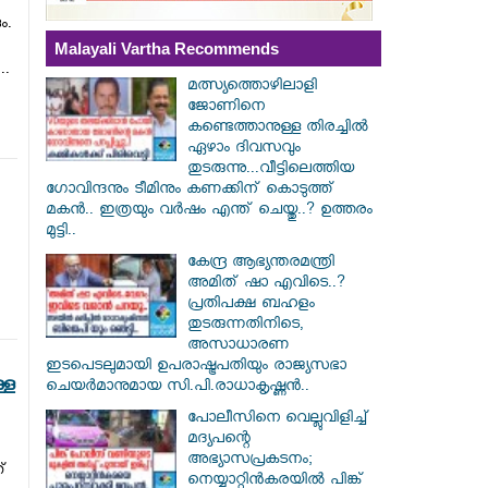
ം.
Malayali Vartha Recommends
..
മത്സ്യത്തൊഴിലാളി
ജോണിനെ
കണ്ടെത്താനുള്ള തിരച്ചിൽ
ഏഴാം ദിവസവും
തുടരുന്നു...വീട്ടിലെത്തിയ
ഗോവിന്ദനും ടീമിനും കണക്കിന് കൊടുത്ത്
മകൻ.. ഇത്രയും വർഷം എന്ത് ചെയ്തു..? ഉത്തരം
മുട്ടി..
കേന്ദ്ര ആഭ്യന്തരമന്ത്രി
അമിത് ഷാ എവിടെ..?
പ്രതിപക്ഷ ബഹളം
തുടരുന്നതിനിടെ,
അസാധാരണ
ഇടപെടലുമായി ഉപരാഷ്ട്രപതിയും രാജ്യസഭാ
്ള
ചെയർമാനുമായ സി.പി.രാധാകൃഷ്ണൻ..
പോലീസിനെ വെല്ലുവിളിച്ച്
മദ്യപന്റെ
അഭ്യാസപ്രകടനം;
്
നെയ്യാറ്റിൻകരയിൽ പിങ്ക്