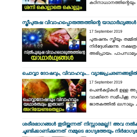
കഠിനാധ്വാനത്തിന്റെയും
സ്ത്രീപുരുഷ വിവാഹപ്പൊരുത്തത്തിന്റെ യാഥാർഥ്യങ്ങ
17 September 2019
പുരുഷനും സ്ത്രീയും തമ
നിർദ്ദേശിക്കുന്നു. നക
അഭിപ്രായം. പാപസാമ്യ
ചൊവ്വാ ദോഷവും, വിവാഹവും... വ്യാജപ്രചരണങ്ങളി
17 September 2019
പെൺകുട്ടികൾ ഉള്ള അച
വാക്കിനെ സമീപിക്കൂ. സ
ജാതകത്തിൽ ലഗ്നാലും ചന്
ശരീരഭാഗങ്ങള്‍ തുടിയ്ക്കുന്നത് നിസ്സാരമല്ല!! അവ
ചൂണ്ടിക്കാണിക്കുന്നത് നമ്മുടെ ഭാഗ്യത്തേയും നിര്‍ഭാ