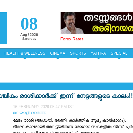
08
Aug / 2026
Forex Rates:
Saturday
HEALTH & WELLNESS
CINEMA
SPORTS
YATHRA
SPECIAL
ചികം രാശിക്കാർക്ക് ഇന്ന് നേട്ടങ്ങളുടെ കാലം!!
16 FEBRUARY 2026 05:47 PM IST
മലയാളി വാര്‍ത്ത
മേടം രാശി (അശ്വതി, ഭരണി, കാർത്തിക ആദ്യ കാൽഭാഗം):
ദീർഘകാലമായി അലട്ടിയിരുന്ന രോഗാവസ്ഥകളിൽ നിന്ന് പൂർണ