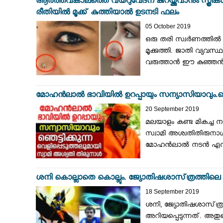
ആര്‍ത്തവകാലത്തെ വയറുവേദന കുറയ്ക്കുവാനും സ്ത്രീകൾ
രീതിയിൽ മൂക്ക് കുത്തിയാൽ ഉടനടി ഫലം
05 October 2019
ഒരു തരി സ്വര്‍ണത്തില്‍
മൂക്കുത്തി. ജാതി വ്യവസ
വരുത്താന്‍ ഈ കുഞ്ഞന
മോഹൻലാൽ ഭാവിയിൽ ഉറപ്പായും സന്യാസിയാവും.ഞെട്ട
20 September 2019
മലയാളം കണ്ട മികച്ച
സ്വാമി അശ്വതിതിരുനാ
മോഹൻലാൽ നടൻ എന്ന നി
ശനി കൊല്ലാതെ കൊല്ലും. ജ്യോതിഷശാസ്‌ത്രത്തിലെ വ
18 September 2019
ശനി, ജ്യോതിഷശാസ്‌ത്രത
അറിയപ്പെടുന്നത്. അ