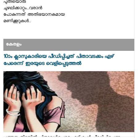
പുതിയൊരു
ചുഴലിക്കാറ്റും..വരാൻ
പോകുന്നത് അതിഭയാനകമായ
മണിക്കൂറുകൾ..
കേരളം
10ാം ക്ലാസുകാരിയെ പീഡിപ്പിച്ചത് പിതാവടക്കം ഏഴ്
പേരെന്ന് ഇരയുടെ വെളിപ്പെടുത്തല്‍