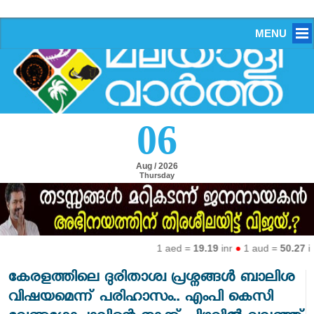
MENU
06
Aug / 2026
Thursday
1 aed =
19.19
inr
●
1 aud =
50.27
inr
●
1 eur 
കേരളത്തിലെ ദുരിതാശ്വ പ്രശ്നങ്ങൾ ബാലിശ
വിഷയമെന്ന് പരിഹാസം.. എംപി കെസി