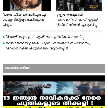
'ആശ'യില്‍ ഉര്‍വശിയുടേയും
ദുരൂഹതകളുമായി
ജോജുവിന്റേയും വേറിട്ടൊരു
'പൈറേറ്റ്സ് ഓഫ് ഇടുക്കി';
ചിത്രം
റിലീസ് തീയതി പ്രഖ്യാപിച്ചു!
31-ാമത് ഐ.എഫ്.എഫ്.കെ എന്‍ട്രികള്‍ ക്ഷണിച്ചു...
നവാഗതനായ ഉമേഷ്. എസ്. നായരുടെ സംവിധാനം;
മോഹന വള്ളി ചിത്രീകരണം ആരംഭിച്ചു!!!
അന്തര്‍ദേശീയം