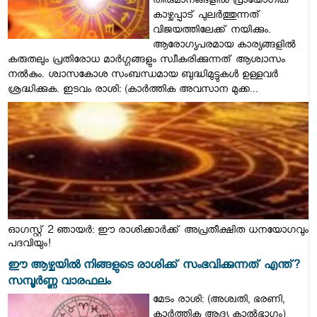
തീരുമാനങ്ങളിൽ പ്രായോഗിക
കാഴ്ചപ്പാട് പുലർത്തുന്നത്
വിജയത്തിലേക്ക് നയിക്കും.
ആരോഗ്യപരമായ കാര്യങ്ങളിൽ
കരുതലും പ്രതിരോധ മാർഗ്ഗങ്ങളും സ്വീകരിക്കുന്നത് ആശ്വാസം
നൽകും. ശ്വാസകോശ സംബന്ധമായ ബുദ്ധിമുട്ടുകൾ ഉള്ളവർ
ശ്രദ്ധിക്കുക. ഇടവം രാശി: (കാർത്തിക അവസാന മുക്ക...
ഓഗസ്റ്റ് 2 ഞായർ: ഈ രാശിക്കാർക്ക് അപ്രതീക്ഷിത ധനയോഗവും
പദവിയും!
ഈ ആഴ്ചയിൽ നിങ്ങളുടെ രാശിക്ക് സംഭവിക്കുന്നത് എന്ത്?
സമ്പൂർണ്ണ വാരഫലം
മേടം രാശി: (അശ്വതി, ഭരണി,
കാർത്തിക ആദ്യ കാൽഭാഗം)