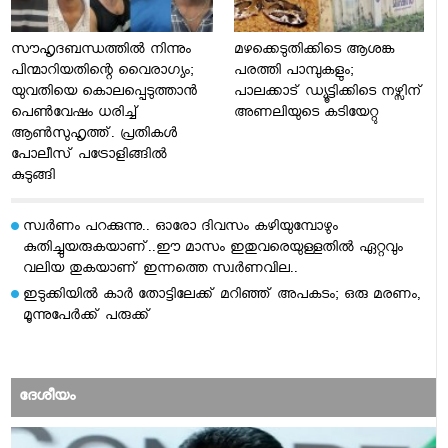
സൗഹൃദബന്ധത്തില്‍ നിന്നും
മഴക്കെടുതിക്കിടെ ആശങ്ക
പിന്മാറിയതിന്റെ വൈരാഗ്യം;
പരത്തി പാമ്പുകളും;
യുവതിയെ കൊലപ്പെടുത്താന്‍
പാലക്കാട് ഡ്യൂട്ടിക്കിടെ നഴ്സിന്
പെണ്‍വേഷം ധരിച്ച്
അണലിയുടെ കടിയേറ്റു
ആൺസുഹൃത്ത്. പ്രതികൾ
പോലീസ് പട്രോളിങ്ങിൽ
കുടുങ്ങി
സ്വര്‍ണം പറക്കുന്നു.. ഓരോ ദിവസം കഴിയുമ്പോഴും
കുതിച്ചുയരുകയാണ്..ഈ മാസം ഇതുവരെയുള്ളതിൽ ഏറ്റവും
വലിയ തുകയാണ് ഇന്നത്തെ സ്വർണവില..
ഇടുക്കിയിൽ കാർ തോട്ടിലേക്ക് മറിഞ്ഞ് അപകടം; ഒരു മരണം,
മൂന്നുപേർക്ക് പരുക്ക്
ദേശീയം