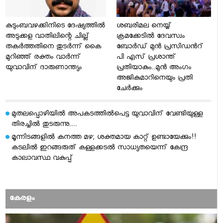
കുടുംബവഴക്കിനിടെ ദേഷ്യത്തിൽ
ശബരിമല നെയ്യ്
അടുക്കള വാതിലിന്റെ ചില്ല്
ക്രമക്കേടിൽ ദേവസ്വം
തകർത്തതിനെ തുടർന്ന് കൈ
ബോർഡ് മുൻ പ്രസിഡൻറ്
മുറിഞ്ഞ് രക്തം വാർന്ന്
പി എസ് പ്രശാന്ത്
യുവാവിന് ദാരുണാന്ത്യം
പ്രതിയാകും..മുൻ അംഗം
അജികുമാറിനെയും പ്രതി
ചേർക്കും
മുതലപ്പൊഴിയിൽ അപകടത്തിൽപെട്ട യുവാവിന് വേണ്ടിയുള്ള
തിരച്ചിൽ തുടരുന്നു....
മൂന്നിടങ്ങളിൽ കനത്ത മഴ; ശക്തമായ കാറ്റ് ഉണ്ടായേക്കും!!
കടലിൽ ഇറങ്ങരുത് കള്ളക്കടൽ സാധ്യതയെന്ന് കേന്ദ്ര
കാലാവസ്ഥ വകുപ്പ്
കേരളം