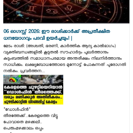
06 ഓഗസ്റ്റ് 2026: ഈ രാശിക്കാർക്ക് അപ്രതീക്ഷിത
ധനയോഗവും പദവി ഉയർച്ചയും! |
മേടം രാശി: (അശ്വതി, ഭരണി, കാർത്തിക ആദ്യ കാൽഭാഗം)
വ്യക്തിബന്ധങ്ങളിൽ കൂടുതൽ സൗഹാർദ്ദം പുലർത്താനും
കുടുംബത്തിൽ സമാധാനപരമായ അന്തരീക്ഷം നിലനിർത്താനും
സാധിക്കും. ലക്ഷ്യബോധത്തോടെ മുന്നോട്ട് പോകുന്നത് പുരോഗതി
നൽകും. പ്രവർത്തന...
"ഡോൾഫിൻ"
തീരത്തേക്ക്..കേരളത്തെ വിട്ടു
പോവാതെ മഴക്കലി..
പെരുംമഴക്കാലം ഒപ്പം