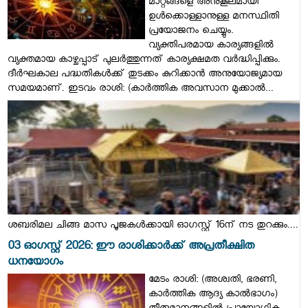
മാറ്റങ്ങളെ അനുകൂലമായി
ഉൾക്കൊള്ളാനുള്ള മനസ്ഥിതി
പ്രയോജനം ചെയ്യും.
വ്യക്തിപരമായ കാര്യങ്ങളിൽ
വ്യക്തമായ കാഴ്ചപ്പാട് പുലർത്തുന്നത് കാര്യക്ഷമത വർദ്ധിപ്പിക്കും.
ദീർഘകാല പദ്ധതികൾക്ക് തുടക്കം കുറിക്കാൻ അനുയോജ്യമായ
സമയമാണ്. ഇടവം രാശി: (കാർത്തിക അവസാന മുക്കാൽ...
ശബരിമല ചിങ്ങ മാസ പൂജകൾക്കായി ഓഗസ്റ്റ് 16ന് നട തുറക്കും....
03 ഓഗസ്റ്റ് 2026: ഈ രാശിക്കാർക്ക് അപ്രതീക്ഷിത
ധനയോഗം
മേടം രാശി: (അശ്വതി, ഭരണി,
കാർത്തിക ആദ്യ കാൽഭാഗം)