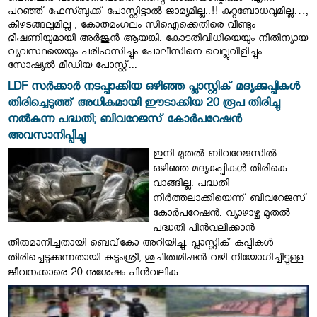
പറഞ്ഞ് ഫേസ്ബുക്ക് പോസ്റ്റിട്ടാൽ ജാമ്യമില്ല..!! കുറ്റബോധവുമില്ല…,
കീഴടങ്ങലുമില്ല ; കോതമംഗലം സിഐക്കെതിരെ വീണ്ടും
ഭീഷണിയുമായി അര്‍ജുന്‍ ആയങ്കി. കോടതിവിധിയെയും നീതിന്യായ
വ്യവസ്ഥയെയും പരിഹസിച്ചും പോലീസിനെ വെല്ലുവിളിച്ചും
സോഷ്യൽ മീഡിയ പോസ്റ്റ്...
LDF സർക്കാർ നടപ്പാക്കിയ ഒഴിഞ്ഞ പ്ലാസ്റ്റിക് മദ്യക്കുപ്പികള്‍
തിരിച്ചെടുത്ത് അധികമായി ഈടാക്കിയ 20 രൂപ തിരിച്ചു
നല്‍കുന്ന പദ്ധതി; ബിവറേജസ് കോർപറേഷൻ
അവസാനിപ്പിച്ചു
ഇനി മുതൽ ബിവറേജസിൽ
ഒഴിഞ്ഞ മദ്യകുപ്പികൾ തിരികെ
വാങ്ങില്ല. പദ്ധതി
നിർത്തലാക്കിയെന്ന് ബിവറേജസ്
കോർപറേഷൻ. വ്യാഴാഴ്ച മുതല്‍
പദ്ധതി പിന്‍വലിക്കാന്‍
തീരുമാനിച്ചതായി ബെവ്‌കോ അറിയിച്ചു. പ്ലാസ്റ്റിക് കുപ്പികള്‍
തിരിച്ചെടുക്കുന്നതായി കുടുംശ്രീ, ശുചിത്വമിഷന്‍ വഴി നിയോഗിച്ചിട്ടുള്ള
ജീവനക്കാരെ 20 നുശേഷം പിന്‍വലിക...