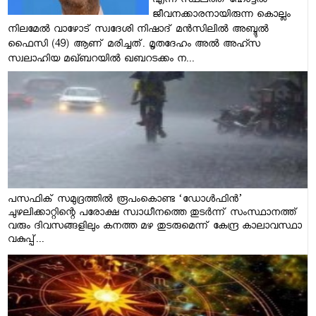
എന്ന സ്ഥലത്ത് ഹോട്ടൽ
ജീവനക്കാരനായിരുന്ന കൊല്ലം
നിലമേൽ വാഴോട് സ്വദേശി നിഷാദ് മൻസിലിൽ അബ്ദുൽ
ഫൈസി (49) ആണ് മരിച്ചത്. മൃതദേഹം അൽ അഹ്സ
സ്വലാഹിയ മഖ്ബറയിൽ ഖബറടക്കം ന...
പസഫിക് സമുദ്രത്തിൽ രൂപംകൊണ്ട ‘ഡോൾഫിൻ’
ചുഴലിക്കാറ്റിന്റെ പരോക്ഷ സ്വാധീനത്തെ തുടർന്ന് സംസ്ഥാനത്ത്
വരും ദിവസങ്ങളിലും കനത്ത മഴ തുടരുമെന്ന് കേന്ദ്ര കാലാവസ്ഥാ
വകുപ്പ്...