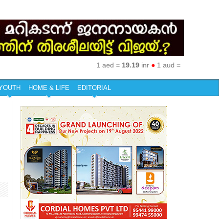
1 aed =
19.19
inr
●
1 aud =
50.27
inr
●
1 eu
YOUTH
HOME & LIFE
EDITORIAL