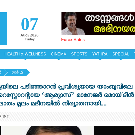
07
Aug / 2026
Forex Rates:
Friday
HEALTH & WELLNESS
CINEMA
SPORTS
YATHRA
SPECIAL
‍
ഗള്‍ഫ്
യിലെ പടിഞ്ഞാറൻ പ്രവിശ്യയായ യാംബുവിലെ
ൻ റെസ്റ്റോറന്റായ ‘ആര്യാസ്’ മാനേജർ മൊയ്‌ദീൻ
ം മൂലം മദീനയിൽ നിര്യാതനായി....
M IST