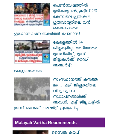
പെൺവേഷത്തിൽ
മുൻകാമുകൻ, കൂട്ടിന് 20
കേസിലെ പ്രതികൾ;
ഗുരുവായൂരിലെ വൻ
കൊലപാതക
ഗൂഢാലോചന തകർത്ത് പോലീസ്...
കേരളത്തിൽ 14
ജില്ലകളിലും അടിയന്തര
മുന്നറിയിപ്പ്; മൂന്ന്
ജില്ലകൾക്ക് റെഡ്
അലേർട്ട്:
ജാഗ്രതയോടെ...
സംസ്ഥാനത്ത് കനത്ത
മഴ... ഏഴ് ജില്ലകളിലെ
വിദ്യാഭ്യാസ
സ്ഥാപനങ്ങൾക്ക്
അവധി, എട്ട് ജില്ലകളിൽ
ഇന്ന് ഓറഞ്ച് അലർട്ട് പ്രഖ്യാപിച്ചു
Malayali Vartha Recommends
സൈജു കുറുപ്പ്