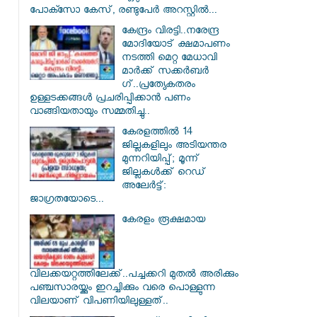
പോക്സോ കേസ്, രണ്ടുപേർ അറസ്റ്റിൽ...
കേന്ദ്രം വിരട്ടി..നരേന്ദ്ര
മോദിയോട് ക്ഷമാപണം
നടത്തി മെറ്റ മേധാവി
മാർക്ക് സക്കർബർ​
ഗ്..പ്രത്യേകതരം
ഉള്ളടക്കങ്ങൾ പ്രചരിപ്പിക്കാൻ പണം
വാങ്ങിയതായും സമ്മതിച്ചു..
കേരളത്തിൽ 14
ജില്ലകളിലും അടിയന്തര
മുന്നറിയിപ്പ്; മൂന്ന്
ജില്ലകൾക്ക് റെഡ്
അലേർട്ട്:
ജാഗ്രതയോടെ...
കേരളം രൂക്ഷമായ
വിലക്കയറ്റത്തിലേക്ക്..പച്ചക്കറി മുതൽ അരിക്കും
പഞ്ചസാരയ്ക്കും ഇറച്ചിക്കും വരെ പൊള്ളുന്ന
വിലയാണ് വിപണിയിലുള്ളത്..