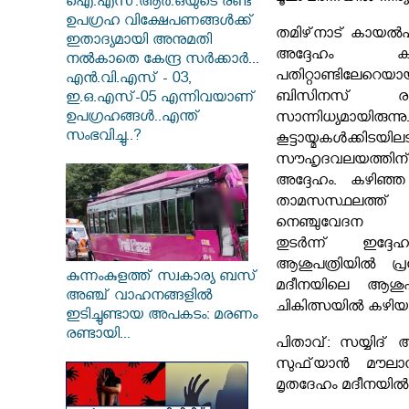
ഐ.എസ്.ആർ.ഒയുടെ രണ്ട്
ഉപഗ്രഹ വിക്ഷേപണങ്ങൾക്ക്
തമിഴ്‌നാട് കായൽ
ഇതാദ്യമായി അനുമതി
അദ്ദേഹം കഴ
നൽകാതെ കേന്ദ്ര സർക്കാർ...
പതിറ്റാണ്ടിലേ
എൻ.വി.എസ് - 03,
ബിസിനസ് ര
ഇ.ഒ.എസ്-05 എന്നിവയാണ്
ഉപഗ്രഹങ്ങൾ..എന്ത്
സാന്നിധ്യമായി
സംഭവിച്ചു..?
കൂട്ടായ്മകൾക്കി
സൗഹൃദവലയത്തിന
അദ്ദേഹം. കഴിഞ്
താമസസ്ഥലത്ത് 
നെഞ്ചുവേദന അന
തുടർന്ന് ഇദ്ദേ
ആശുപത്രിയിൽ പ്രവേശ
കുന്നംകുളത്ത് സ്വകാര്യ ബസ്
മദീനയിലെ ആശുപത
അഞ്ച് വാഹനങ്ങളിൽ
ചികിത്സയിൽ കഴിയവ
ഇടിച്ചുണ്ടായ അപകടം: മരണം
രണ്ടായി...
പിതാവ്: സയ്യിദ്
സുഫ്‌യാൻ മൗലാ
മൃതദേഹം മദീനയിൽ ത