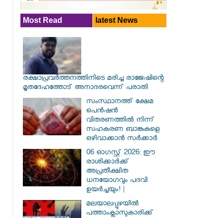
Most Read
latest News
രക്ഷാപ്രവര്‍ത്തനത്തിനിടെ മരിച്ച രാജേഷിന്റെ
മൃതദേഹത്തോട് അനാദരവെന്ന് പരാതി
സംസ്ഥാനത്ത് ക്ഷേമ
പെൻഷൻ
വിതരണത്തിൽ നിന്ന്
സഹകരണ ബാങ്കുകളെ
ഒഴിവാക്കാൻ സർക്കാർ
06 ഓഗസ്റ്റ് 2026: ഈ
രാശിക്കാർക്ക്
അപ്രതീക്ഷിത
ധനയോഗവും പദവി
ഉയർച്ചയും! |
മലയാലപ്പുഴയിൽ
പത്താംക്ലാസുകാരിക്ക്