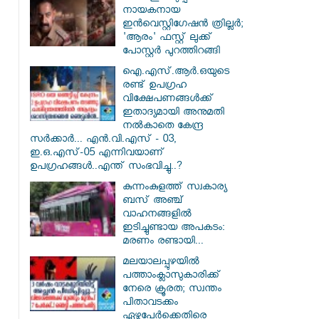
നായകനായ
ഇൻവെസ്റ്റിഗേഷൻ ത്രില്ലർ;
'ആരം' ഫസ്റ്റ് ലുക്ക്
പോസ്റ്റർ പുറത്തിറങ്ങി
ഐ.എസ്.ആർ.ഒയുടെ
രണ്ട് ഉപഗ്രഹ
വിക്ഷേപണങ്ങൾക്ക്
ഇതാദ്യമായി അനുമതി
നൽകാതെ കേന്ദ്ര
സർക്കാർ... എൻ.വി.എസ് - 03,
ഇ.ഒ.എസ്-05 എന്നിവയാണ്
ഉപഗ്രഹങ്ങൾ..എന്ത് സംഭവിച്ചു..?
കുന്നംകുളത്ത് സ്വകാര്യ
ബസ് അഞ്ച്
വാഹനങ്ങളിൽ
ഇടിച്ചുണ്ടായ അപകടം:
മരണം രണ്ടായി...
മലയാലപ്പുഴയിൽ
പത്താംക്ലാസുകാരിക്ക്
നേരെ ക്രൂരത; സ്വന്തം
പിതാവടക്കം
ഏഴുപേർക്കെതിരെ