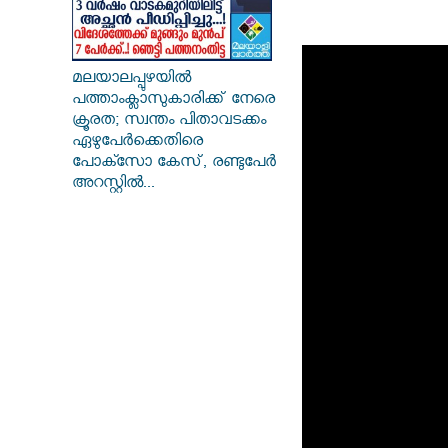
മലയാലപ്പുഴയിൽ
പത്താംക്ലാസുകാരിക്ക് നേരെ
ക്രൂരത; സ്വന്തം പിതാവടക്കം
ഏഴുപേർക്കെതിരെ
പോക്സോ കേസ്, രണ്ടുപേർ
അറസ്റ്റിൽ...