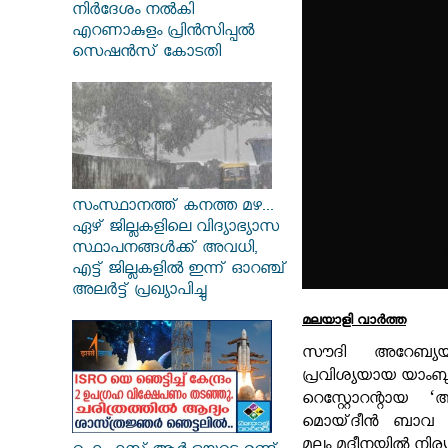
നിർദേശം നൽകി
എറണാകുളം പ്രിൻസിപ്പൽ
സെഷൻസ് കോടതി
സംസ്ഥാനത്ത് കനത്ത മഴ...
ഏഴ് ജില്ലകളിലെ വിദ്യാഭ്യാസ
സ്ഥാപനങ്ങൾക്ക് അവധി,
എട്ട് ജില്ലകളിൽ ഇന്ന് ഓറഞ്ച്
അലർട്ട് പ്രഖ്യാപിച്ചു
മലയാളി വാര്‍ത്ത
സൗദി അറേബ്യയ
പ്രവിശ്യയായ യാംബു
റെസ്റ്റോറന്റായ 
മൊയ്‌ദീൻ ബാവ 
മൂലം മദീനയിൽ നിര്