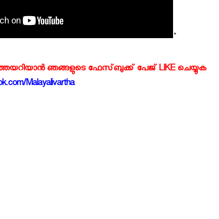
"
്‍ത്തയറിയാന്‍ ഞങ്ങളുടെ ഫേസ്‌ബുക്ക്‌ പേജ് LIKE ചെയ്യുക
k.com/Malayalivartha