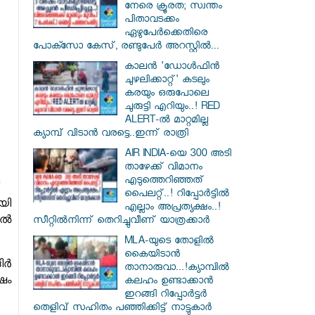
നേരെ ക്രൂരത; സ്വന്തം
പിതാവടക്കം
ഏഴുപേർക്കെതിരെ
പോക്സോ കേസ്, രണ്ടുപേർ അറസ്റ്റിൽ...
കാലൻ 'ഡോൾഫിൻ
ചുഴലിക്കാറ്റ്' കടലും
കരയും ഒരുപോലെ
ചുരുട്ടി എറിയും..! RED
ALERT-ൽ മാറ്റമില്ല
ക്യാമ്പ് വിടാൻ വരട്ടെ..ഇന്ന് രാത്രി
AIR INDIA-യെ 300 അടി
താഴേക്ക് വിമാനം
എടുത്തെറിഞ്ഞത്
പൈലറ്റ്..! റിപ്പോർട്ടിൽ
ായി
എല്ലാം അപ്രത്യക്ഷം..!
ിൽ
സീറ്റിൽനിന്ന് തെറിച്ചുവീണ് യാത്രക്കാർ
MLA-യുടെ തോളിൽ
കൈയിടാൻ
ിർ
താനാരുവാ...!ക്യാമ്പിൽ
ഷം
കലഹം ഉണ്ടാക്കാൻ
ഇറങ്ങി റിപ്പോർട്ടർ
തെളിവ് സഹിതം പഞ്ഞിക്കിട്ട് നാട്ടുകാർ