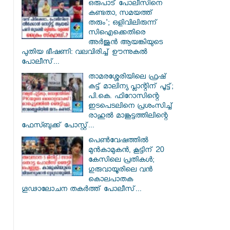
ഒരുപാട് പോലീസിനെ
കണ്ടതാ, സമയത്ത്
തരും'; ഒളിവിലിരുന്ന്
സിഐക്കെതിരെ
അർജുൻ ആയങ്കിയുടെ
പുതിയ ഭീഷണി: വലവിരിച്ച് ഊന്നുകൽ
പോലീസ്...
താമരശ്ശേരിയിലെ ഫ്രഷ്
കട്ട് മാലിന്യ പ്ലാന്റിന് പൂട്ട്;
പി.കെ. ഫിറോസിന്റെ
ഇടപെടലിനെ പ്രശംസിച്ച്
രാഹുൽ മാങ്കൂട്ടത്തിലിന്റെ
ഫേസ്ബുക്ക് പോസ്റ്റ്...
പെൺവേഷത്തിൽ
മുൻകാമുകൻ, കൂട്ടിന് 20
കേസിലെ പ്രതികൾ;
ഗുരുവായൂരിലെ വൻ
കൊലപാതക
ഗൂഢാലോചന തകർത്ത് പോലീസ്...