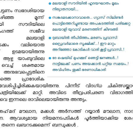
മലയാളി സൗദിയിൽ ഹൃദയഘാതം മൂലം
നിര്യാതനായി....
പട്ടണം സ്വദേശിയായ
ിഞ്ഞ മൂന്ന്
സങ്കടമടക്കാനാവാതെ... ഗ്യാസ് സിലിണ്ടർ
പൊട്ടിത്തെറിച്ചുണ്ടായ അപകടത്തിൽ പരിക്കേറ്റ
റെയായി സൗദിയിലെ
മലയാളി യുവാവ്​ മരണത്തിന് കീഴടങ്ങി
ംഗത്ത് സജീവ
രുന്നു. മലയാളി
ദുബായിൽ തീപിടിത്തം..മരണം പ്രവാസി
ഡ്രൈവർമാരെ സൂക്ഷിക്ക്...! ഈ മാറ്റം
ടയിലടക്കം വലിയൊരു
അറിഞ്ഞോ കോടികൾ വാരി കൂട്ടി പ്രവാസി..!
് ഉടമയായിരുന്നു
ദേ ഷെയ്ഖ് മുഹമ്മദ് ഞെട്ടി ജനങ്ങൾ...!
ഞ ആഴ്ച യാംബുവിലെ
നാട്ടിലേക്ക് പണം അയക്കാൻ പറ്റിയ സമയം..!
വെച്ച് ശക്തമായ
അവിഹിതം തൂക്കി ഭരണാധികാരി
ുഭവപ്പെട്ടതിനെ
ഹത്തെ പ്രാദേശിക
ിപ്പിച്ചിരിക്കുകയായിരുന്നു. പിന്നീട് വിദഗ്ധ ചികിത്സയ്ക്ക
്രിയിലേക്ക് മാറ്റി. അവിടെ തീവ്രപരിചരണ വിഭാഗത്ത
െ ഇന്നലെ രാവിലെയായിരുന്നു അന്ത്യം.
 അഹ്‌മദ്‌ മൗലാന, മക്കൾ: അർസത്ത് റയ്യാൻ മൗലാന, നാദ
ന. ആവശ്യമായ നിയമനടപടികൾ പൂർത്തിയാക്കിയ ശേ
ന്നെ ഖബറടക്കുമെന്ന് ബന്ധുക്കൾ .