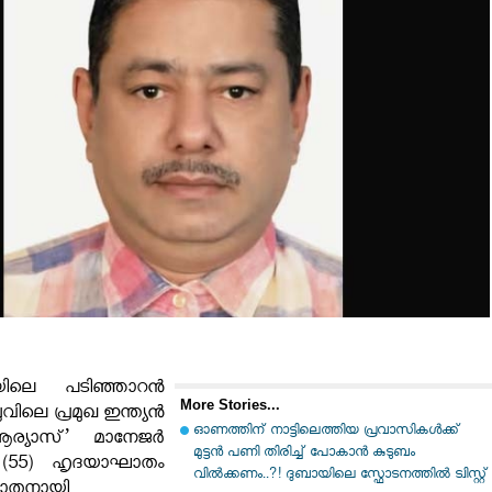
ിലെ പടിഞ്ഞാറൻ
More Stories...
വിലെ പ്രമുഖ ഇന്ത്യൻ
ഓണത്തിന് നാട്ടിലെത്തിയ പ്രവാസികൾക്ക്
‘ആര്യാസ്’ മാനേജർ
മുട്ടൻ പണി തിരിച്ച് പോകാൻ കുടുബം
(55) ഹൃദയാഘാതം
വിൽക്കണം..?! ദുബായിലെ സ്ഫോടനത്തിൽ ട്വിസ്റ്റ്
യാതനായി.