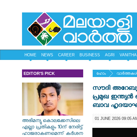
HOME
NEWS
CAREER
BUSINESS
AGRI
VANITHA
EDITOR'S PICK
ഹോം
വാര്‍ത്തകള്
സൗദി അറേബ്യ
പ്രമുഖ ഇന്ത്യ
ബാവ ഹൃദയാഘാത
01 JUNE 2026 09:05 A
അഭിമന്യു കൊലക്കേസിലെ
എല്ലാ പ്രതികളും 10ന്‌ നേരിട്ട്‌
ഹാജരാകണമെന്ന്‌ കർശന