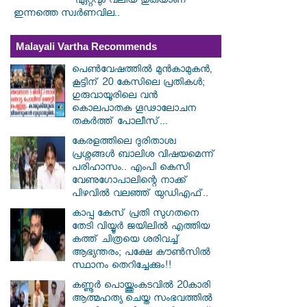
ഏറ്റവും വലിയ തുകയാണ്
ഇന്നത്തെ സ്വർണവില..
Malayali Vartha Recommends
പെൺവേഷത്തിൽ മുൻകാമുകൻ,
കൂട്ടിന് 20 കേസിലെ പ്രതികൾ;
ഗുരുവായൂരിലെ വൻ
കൊലപാതക ഗൂഢാലോചന
തകർത്ത് പോലീസ്...
കേരളത്തിലെ ദുരിതാശ്വ
പ്രശ്നങ്ങൾ ബാലിശ വിഷയമെന്ന്
പരിഹാസം.. എംപി കെസി
വേണു​ഗോപാലിന്റെ നാക്ക്
പിഴവിൽ വലഞ്ഞ് യുഡിഎഫ്..
കാപ്പ കേസ് പ്രതി സു​ഗതനെ
തേടി വിയ്യൂർ ജയിലിൽ എത്തിയ
കത്ത് ചിത്രയെ ശരിവച്ച്
ആഭ്യന്തരം; പക്ഷേ കൗൺസിൽ
സ്ഥാനം തെറിച്ചേക്കും!!
കണ്ണൂർ പൊയ്ത്തുംകടവിൽ 20കാരി
ആത്മഹത്യ ചെയ്ത സംഭവത്തിൽ