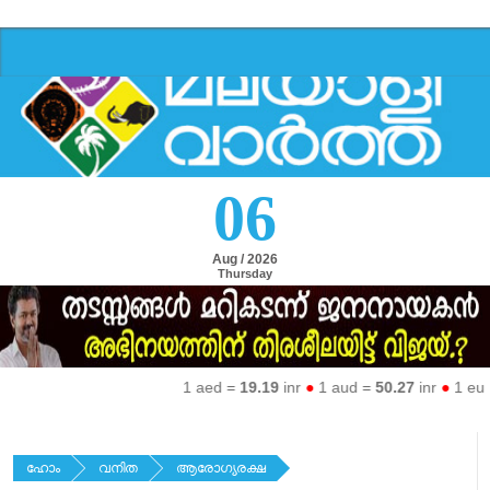
06
Aug / 2026
Thursday
1 aed =
19.19
inr
●
1 aud =
50.27
inr
●
1 eur =
7
ഹോം
വനിത
ആരോഗ്യരക്ഷ