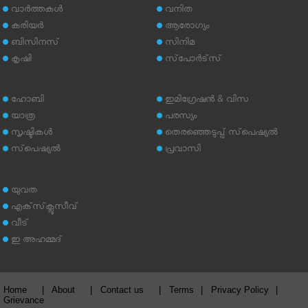
വാര്‍ത്തകള്‍
വനിത
കരിയര്‍
ആരോഗ്യം
ബിസിനസ്
സിനിമ
കൃഷി
സ്‌പോര്‍ട്‌സ്
ഹോബി
ഇമിഗ്രേഷന്‍ & വിസ
യാത്ര
പരസ്യം
സൃഷ്ടികള്‍
തെരഞ്ഞെടുപ്പ് സ്‌പെഷ്യല്‍
സ്‌പെഷ്യല്‍
പ്രവാസി
യുവത
എക്‌സ്‌ക്ലൂസീവ്
വീട്
ഇ അഹമ്മദ്‌
Home
|
About
|
Contact us
|
Terms
|
Privacy Policy
|
Grievance