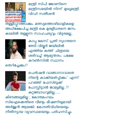
മന്ത്രി സിപി ജോണിനെ
മന്ത്രിസഭയില്‍ നിന്ന് മുഖ്യമന്ത്രി
വിഡി സതീശന്‍
തള്ളിപ്പുറത്താക്കും..മത്സ്യത്തൊഴിലാളികളെ
അധിക്ഷേപിച്ച മന്ത്രി കെ മുരളീധരനെ ജനം
കടലില്‍ തള്ളുന്ന സാഹചര്യവും വിദുരമല്ല..
കാപ്പ കേസ് പ്രതി സു​ഗതനെ
തേടി വിയ്യൂർ ജയിലിൽ
എത്തിയ കത്ത് ചിത്രയെ
ശരിവച്ച് ആഭ്യന്തരം; പക്ഷേ
കൗൺസിൽ സ്ഥാനം
തെറിച്ചേക്കും!!
പെൻഷൻ വാങ്ങാനാവാതെ
നിന്റെ കാക്കിയഴിപ്പിക്കും’ എന്ന്
പറഞ്ഞ് ഫേസ്ബുക്ക്
പോസ്റ്റിട്ടാൽ ജാമ്യമില്ല..!!
കുറ്റബോധവുമില്ല…,
കീഴടങ്ങലുമില്ല ; കോതമംഗലം
സിഐക്കെതിരെ വീണ്ടും ഭീഷണിയുമായി
അര്‍ജുന്‍ ആയങ്കി. കോടതിവിധിയെയും
നീതിന്യായ വ്യവസ്ഥയെയും പരിഹസിച്ചും