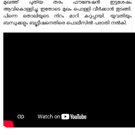
മുഖത്ത് പുതിയ തരം ഫൗണ്ടേഷന്‍ ഇട്ടശേഷം
ആവികൊള്ളിച്ചു. ഇതോടെ മുഖം പൊള്ളി വീര്‍ക്കാന്‍ തുടങ്ങി.
പിന്നെ തൊലിയുടെ നിറം മാറി കറുപ്പായി. യുവതിയും
ബന്ധുക്കളും ബ്യൂട്ടീഷനെതിരെ പൊലീസില്‍ പരാതി നല്‍കി.