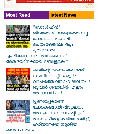
Most Read
latest News
"ഡോൾഫിൻ"
തീരത്തേക്ക്..കേരളത്തെ വിട്ടു
പോവാതെ മഴക്കലി..
പെരുംമഴക്കാലം ഒപ്പം
പുതിയൊരു
ചുഴലിക്കാറ്റും..വരാൻ പോകുന്നത്
അതിഭയാനകമായ മണിക്കൂറുകൾ..
ഷിജിന്റെ മരണം അറിഞ്ഞ്
സമനിലതെറ്റി ഭാര്യ..!7
വർഷത്തെ വിവാഹ ജീവിതം..!
ഒടുവിൽ ദുബായിൽ എല്ലാം
അവസാനിച്ചു..!
പ്രണയപ്പകയിൽ
ചോരക്കളമായി വിദ്യാലയം!
അധ്യാപികയെ വിളിപ്പിച്ചത്
ഭർത്താവിന്റെ പേരിൽ ചതിച്ച്;
ഹരിയാനയെ നടുക്കിയ
കൊലപാതകം...