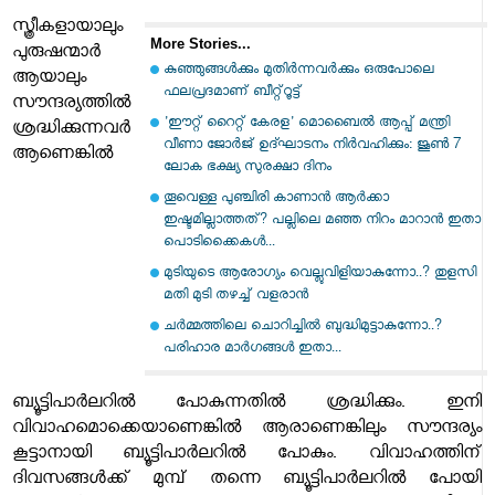
സ്ത്രീകളായാലും
More Stories...
പുരുഷന്മാർ
കുഞ്ഞുങ്ങള്‍ക്കും മുതിര്‍ന്നവര്‍ക്കും ഒരുപോലെ
ആയാലും
ഫലപ്രദമാണ് ബീറ്റ്റൂട്ട്
സൗന്ദര്യത്തിൽ
'ഈറ്റ് റൈറ്റ് കേരള' മൊബൈല്‍ ആപ്പ് മന്ത്രി
ശ്രദ്ധിക്കുന്നവർ
വീണാ ജോര്‍ജ് ഉദ്ഘാടനം നിര്‍വഹിക്കും: ജൂണ്‍ 7
ആണെങ്കിൽ
ലോക ഭക്ഷ്യ സുരക്ഷാ ദിനം
തൂവെള്ള പുഞ്ചിരി കാണാൻ ആർക്കാ
ഇഷ്ടമില്ലാത്തത്? പല്ലിലെ മഞ്ഞ നിറം മാറാൻ ഇതാ
പൊടിക്കെെകൾ...
മുടിയുടെ ആരോഗ്യം വെല്ലുവിളിയാകുന്നോ..? തുളസി
മതി മുടി തഴച്ച് വളരാൻ
ചർമ്മത്തിലെ ചൊറിച്ചിൽ ബുദ്ധിമുട്ടാകുന്നോ..?
പരിഹാര മാർഗങ്ങൾ ഇതാ...
ബ്യൂട്ടിപാർലറിൽ പോകുന്നതിൽ ശ്രദ്ധിക്കും. ഇനി
വിവാഹമൊക്കെയാണെങ്കിൽ ആരാണെങ്കിലും സൗന്ദര്യം
കൂട്ടാനായി ബ്യൂട്ടിപാർലറിൽ പോകും. വിവാഹത്തിന്
ദിവസങ്ങൾക്ക് മുമ്പ് തന്നെ ബ്യൂട്ടിപാർലറിൽ പോയി