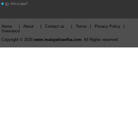
ഇ അഹമ്മദ്‌
Home
|
About
|
Contact us
|
Terms
|
Privacy Policy
|
Grievance
Copyright © 2026
www.malayalivartha.com
. All Rights reserved.