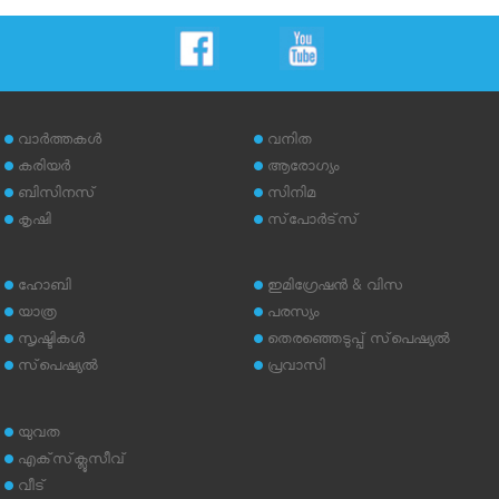
വാര്‍ത്തകള്‍
വനിത
കരിയര്‍
ആരോഗ്യം
ബിസിനസ്
സിനിമ
കൃഷി
സ്‌പോര്‍ട്‌സ്
ഹോബി
ഇമിഗ്രേഷന്‍ & വിസ
യാത്ര
പരസ്യം
സൃഷ്ടികള്‍
തെരഞ്ഞെടുപ്പ് സ്‌പെഷ്യല്‍
സ്‌പെഷ്യല്‍
പ്രവാസി
യുവത
എക്‌സ്‌ക്ലൂസീവ്
വീട്