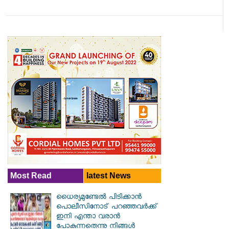
Most Read
latest News
ധൈര്യമുണ്ടേൽ പിടിക്കാൻ
പൊലീസിനോട് പറഞ്ഞവർക്ക്
ഇനി എന്താ വരാൻ
പോകുന്നതെന്നു നിങ്ങൾ