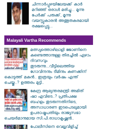
ചിന്നാർപ്പുഴയിലേയക്ക് കാർ
മറിഞ്ഞ് ഒരാൾ മരിച്ചു... മൂന്നു
പേർക്ക് പരുക്ക്, മൂന്നു
വയസ്സുകാരൻ അത്ഭുതകരമായി
രക്ഷപ്പെട്ടു...
Malayali Vartha Recommends
മത്സ്യത്തൊഴിലാളി ജോണിനെ
കണ്ടെത്താനുള്ള തിരച്ചിൽ ഏഴാം
ദിവസവും
തുടരുന്നു...വീട്ടിലെത്തിയ
ഗോവിന്ദനും ടീമിനും കണക്കിന്
കൊടുത്ത് മകൻ.. ഇത്രയും വർഷം എന്ത്
ചെയ്തു..? ഉത്തരം മുട്ടി..
കേന്ദ്ര ആഭ്യന്തരമന്ത്രി അമിത്
ഷാ എവിടെ..? പ്രതിപക്ഷ
ബഹളം തുടരുന്നതിനിടെ,
അസാധാരണ ഇടപെടലുമായി
ഉപരാഷ്ട്രപതിയും രാജ്യസഭാ
ചെയർമാനുമായ സി.പി.രാധാകൃഷ്ണൻ..
പോലീസിനെ വെല്ലുവിളിച്ച്