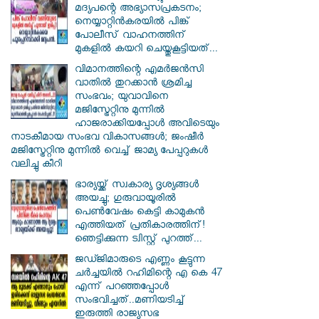
മദ്യപന്റെ അഭ്യാസപ്രകടനം;
നെയ്യാറ്റിൻകരയിൽ പിങ്ക്
പോലീസ് വാഹനത്തിന്
മുകളിൽ കയറി ചെയ്തുകൂട്ടിയത്...
വിമാനത്തിന്റെ എമർജൻസി
വാതിൽ തുറക്കാൻ ശ്രമിച്ച
സംഭവം; യുവാവിനെ
മജിസ്ട്രേറ്റിനു മുന്നിൽ
ഹാജരാക്കിയപ്പോൾ അവിടെയും
നാടകീമായ സംഭവ വികാസങ്ങൾ; ജംഷീർ
മജിസ്ട്രേറ്റിനു മുന്നിൽ വെച്ച് ജാമ്യ പേപ്പറുകൾ
വലിച്ചു കീറി
ഭാര്യയ്ക്ക് സ്വകാര്യ ദൃശ്യങ്ങൾ
അയച്ചു; ഗുരുവായൂരിൽ
പെൺവേഷം കെട്ടി കാമുകൻ
എത്തിയത് പ്രതികാരത്തിന്!
ഞെട്ടിക്കുന്ന ട്വിസ്റ്റ് പുറത്ത്...
ജഡ്ജിമാരുടെ എണ്ണം കൂട്ടുന്ന
ചർച്ചയിൽ റഹിമിന്റെ എ കെ 47
എന്ന് പറഞ്ഞപ്പോൾ
സംഭവിച്ചത്..മണിയടിച്ച്
ഇരുത്തി രാജ്യസഭ