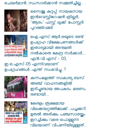
ചെയർമാൻ..സംസാരിക്കാൻ സമ്മതിച്ചില്ല..
സൈജു കുറുപ്പ് നായകനായ
ഇൻവെസ്റ്റിഗേഷൻ ത്രില്ലർ;
'ആരം' ഫസ്റ്റ് ലുക്ക് പോസ്റ്റർ
പുറത്തിറങ്ങി
ഐ.എസ്.ആർ.ഒയുടെ രണ്ട്
ഉപഗ്രഹ വിക്ഷേപണങ്ങൾക്ക്
ഇതാദ്യമായി അനുമതി
നൽകാതെ കേന്ദ്ര സർക്കാർ...
എൻ.വി.എസ് - 03,
ഇ.ഒ.എസ്-05 എന്നിവയാണ്
ഉപഗ്രഹങ്ങൾ..എന്ത് സംഭവിച്ചു..?
കുന്നംകുളത്ത് സ്വകാര്യ ബസ്
അഞ്ച് വാഹനങ്ങളിൽ
ഇടിച്ചുണ്ടായ അപകടം: മരണം
രണ്ടായി...
കേരളം രൂക്ഷമായ
വിലക്കയറ്റത്തിലേക്ക്..പച്ചക്കറി
മുതൽ അരിക്കും പഞ്ചസാരയ്ക്കും
ഇറച്ചിക്കും വരെ പൊള്ളുന്ന
വിലയാണ് വിപണിയിലുള്ളത്..