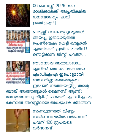
06 ഓഗസ്റ്റ് 2026: ഈ
രാശിക്കാർക്ക് അപ്രതീക്ഷിത
ധനയോഗവും പദവി
ഉയർച്ചയും! |
ഭാര്യയ്ക്ക് സ്വകാര്യ ദൃശ്യങ്ങൾ
അയച്ചു; ഗുരുവായൂരിൽ
പെൺവേഷം കെട്ടി കാമുകൻ
എത്തിയത് പ്രതികാരത്തിന്!
ഞെട്ടിക്കുന്ന ട്വിസ്റ്റ് പുറത്ത്...
ഞാനൊരു അമ്മയാടോ....
എനിക്ക് ഒരു മോനുണ്ടെടോ....
എംഡിഎംഎ ഇടപാടുമായി
ബന്ധമില്ല; ലക്ഷങ്ങളുടെ
ഇടപാട് നടത്തിയിട്ടില്ല; തന്റെ
ബാങ്ക് അക്കൗണ്ടുകൾ മൈനസ് ആണ്;
മാധ്യമങ്ങളോടു വിളിച്ച് പറഞ്ഞ് എംഡിഎംഎ
കേസിൽ അറസ്റ്റിലായ അധ്യാപിക കീർത്തന
സംസ്ഥാനത്ത് വീണ്ടും
സ്വർണവിലയിൽ വർദ്ധനവ്...
പവന് 120 രൂപയുടെ
വർദ്ധനവ്