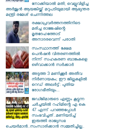
നോക്കിയാൽ മതി; വെല്ലുവിളിച്ച
അർജുൻ ആയങ്കിയ്ക്ക് മറുപടിയുമായി ആഭ്യന്തര
മന്ത്രി രമേശ് ചെന്നിത്തല
രക്ഷാപ്രവര്‍ത്തനത്തിനിടെ
മരിച്ച രാജേഷിന്റെ
മൃതദേഹത്തോട്
അനാദരവെന്ന് പരാതി
സംസ്ഥാനത്ത് ക്ഷേമ
പെൻഷൻ വിതരണത്തിൽ
നിന്ന് സഹകരണ ബാങ്കുകളെ
ഒഴിവാക്കാൻ സർക്കാർ
അടുത്ത 3 മണിക്കൂർ അതീവ
നിർണായകം; ഈ ജില്ലകളിൽ
റെഡ് അലർട്ട്: പുതിയ
രോഗഭീതിയും...
ജഡ്ജിമാരുടെ എണ്ണം കൂട്ടുന്ന
ചർച്ചയിൽ റഹിമിന്റെ എ കെ
47 എന്ന് പറഞ്ഞപ്പോൾ
സംഭവിച്ചത്..മണിയടിച്ച്
ഇരുത്തി രാജ്യസഭ
ചെയർമാൻ..സംസാരിക്കാൻ സമ്മതിച്ചില്ല..