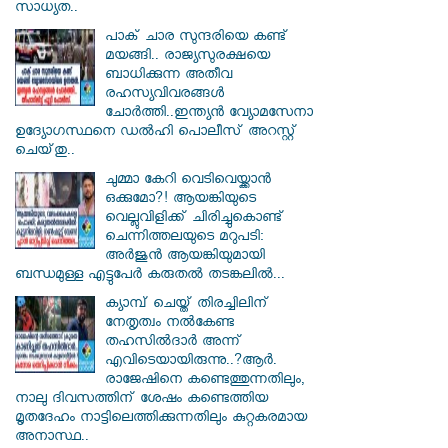
സാധ്യത..
പാക് ചാര സുന്ദരിയെ കണ്ട്
മയങ്ങി.. രാജ്യസുരക്ഷയെ
ബാധിക്കുന്ന അതീവ
രഹസ്യവിവരങ്ങൾ
ചോർത്തി..ഇന്ത്യൻ വ്യോമസേനാ
ഉദ്യോഗസ്ഥനെ ഡൽഹി പൊലീസ് അറസ്റ്റ്
ചെയ്‌തു..
ചുമ്മാ കേറി വെടിവെയ്ക്കാൻ
ഒക്കുമോ?! ആയങ്കിയുടെ
വെല്ലുവിളിക്ക് ചിരിച്ചുകൊണ്ട്
ചെന്നിത്തലയുടെ മറുപടി:
അർജുൻ ആയങ്കിയുമായി
ബന്ധമുള്ള എട്ടുപേർ കരുതൽ തടങ്കലിൽ...
ക്യാമ്പ് ചെയ്ത് തിരച്ചിലിന്
നേതൃത്വം നല്‍കേണ്ട
തഹസില്‍ദാര്‍ അന്ന്
എവിടെയായിരുന്നു..?ആര്‍.
രാജേഷിനെ കണ്ടെത്തുന്നതിലും,
നാലു ദിവസത്തിന് ശേഷം കണ്ടെത്തിയ
മൃതദേഹം നാട്ടിലെത്തിക്കുന്നതിലും കുറ്റകരമായ
അനാസ്ഥ..