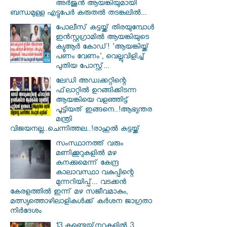
അർജുൻ ആയങ്കിയുമായി
ബന്ധമുള്ള എട്ടുപേർ കരുതൽ തടങ്കലിൽ...
പോലീസ് കട്ടയ്ക്ക് തിരയുമ്പോൾ
ഇൻസ്റ്റഗ്രാമിൽ ആയങ്കിയുടെ
ക്യുആർ കോഡ്! 'ആയങ്കിയ്ക്ക്
പണം വേണം', വെല്ലുവിളിച്ച്
പുതിയ പോസ്റ്റ്...
ലേഡി അഡ്വക്കറ്റിന്റെ
ഫ്‌ലാറ്റിൽ ഉറങ്ങിക്കിടന്ന
ആയങ്കിയെ വളഞ്ഞിട്ട്
പൂട്ടിയത് ഇങ്ങനെ..!ആഭ്യന്തര
മന്ത്രി
വിജയനല്ല..ചെന്നിത്തല..!രാഹുൽ കട്ടയ്ക്ക്
സംസ്ഥാനത്ത് വരും
മണിക്കൂറുകളിൽ മഴ
കനക്കുമെന്ന് കേന്ദ്ര
കാലാവസ്ഥാ വകുപ്പിന്റെ
മുന്നറിയിപ്പ്... വടക്കൻ
കേരളത്തിൽ ഇന്ന് മഴ സജീവമാകും,
മത്സ്യത്തൊഴിലാളികൾക്ക് കർശന ജാഗ്രതാ
നിർദേശം
13 കണ്ടെയ്‌നറുകളിൽ 3