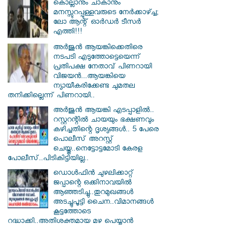
കൊല്ലാനും ചാകാനും
മനസ്സുറപ്പുള്ളവരുടെ നേർക്കാഴ്ച്ച;
ലോ ആന്റ് ഓർഡർ ടീസർ
എത്തി!!!
അർജുൻ ആയങ്കിക്കെതിരെ
നടപടി എടുത്തോട്ടെയെന്ന്
പ്രതിപക്ഷ നേതാവ് പിണറായി
വിജയൻ...ആയങ്കിയെ
ന്യായീകരിക്കേണ്ട ചുമതല
തനിക്കില്ലെന്ന് പിണറായി..
അർജുൻ ആയങ്കി എടപ്പാളിൽ..
റസ്റ്ററന്റിൽ ചായയും ഭക്ഷണവും
കഴിച്ചതിന്റെ ദൃശ്യങ്ങൾ.. 5 പേരെ
പൊലീസ് അറസ്റ്റ്
ചെയ്തു..നെട്ടോട്ടമോടി കേരള
പോലീസ്..പിടികിട്ടിയില്ല..
ഡൊൾഫിൻ ചുഴലിക്കാറ്റ്
ജപ്പാന്റെ ഒക്കിനാവയിൽ
ആഞ്ഞടിച്ചു..തുറമുഖങ്ങൾ
അടച്ചുപൂട്ടി ചൈന..വിമാനങ്ങൾ
കൂട്ടത്തോടെ
റദ്ധാക്കി..അതിശക്തമായ മഴ പെയ്യാൻ