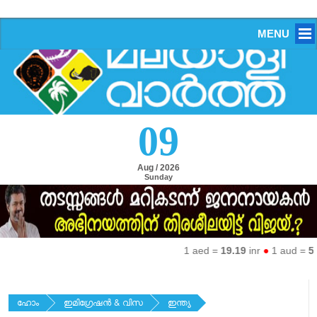
MENU
09
Aug / 2026
Sunday
1 aed =
19.19
inr
●
1 aud =
50.2
ഹോം
ഇമിഗ്രേഷന്‍ & വിസ
ഇന്ത്യ