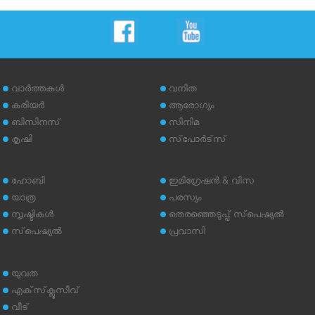
വാര്‍ത്തകള്‍
വനിത
കരിയര്‍
ആരോഗ്യം
ബിസിനസ്
സിനിമ
കൃഷി
സ്‌പോര്‍ട്‌സ്
ഹോബി
ഇമിഗ്രേഷന്‍ & വിസ
യാത്ര
പരസ്യം
സൃഷ്ടികള്‍
തെരഞ്ഞെടുപ്പ് സ്‌പെഷ്യല്‍
സ്‌പെഷ്യല്‍
പ്രവാസി
യുവത
എക്‌സ്‌ക്ലൂസീവ്
വീട്