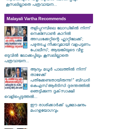
കൂസലില്ലാതെ പത്രവായന...
Malayali Vartha Recommends
തളിപ്പറമ്പിലെ ലോഡ്ജിൽ നിന്ന്
നെക്സോൺ കാറിൽ
അഡ്വക്കേറ്റിന്റെ ഫ്ലാറ്റിലേക്ക്;
പഴുതടച്ച നീക്കവുമായി വളപട്ടണം
പോലീസ്; ആയങ്കിയുടെ വീഴ്ച:
ഒടുവിൽ ലോക്കപ്പിലും കൂസലില്ലാതെ
പത്രവായന...
ആദ്യം മധൂർ പാലത്തിൽ നിന്ന്
താഴേക്ക്
പതിക്കേണ്ടതായിരുന്നു!" ബിഡദി
കെഎസ്ആർടിസി ദുരന്തത്തിൽ
ഞെട്ടിക്കുന്ന ദൃക്‌സാക്ഷി
വെളിപ്പെടുത്തൽ...
ഈ രാശിക്കാർക്ക് പ്രമോഷനും
മംഗളയോഗവും