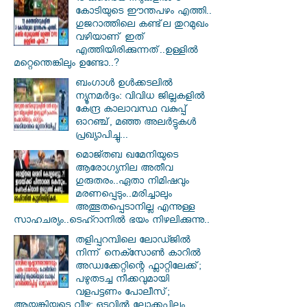
കോടിയുടെ ഈന്തപഴം എത്തി..
ഗുജറാത്തിലെ കണ്ട്‌ല തുറമുഖം
വഴിയാണ് ഇത്
എത്തിയിരിക്കുന്നത്..ഉള്ളിൽ
മറ്റെന്തെങ്കിലും ഉണ്ടോ..?
ബംഗാൾ ഉൾക്കടലിൽ
ന്യൂനമർദ്ദം: വിവിധ ജില്ലകളിൽ
കേന്ദ്ര കാലാവസ്ഥ വകുപ്പ്
ഓറഞ്ച്, മഞ്ഞ അലർട്ടുകൾ
പ്രഖ്യാപിച്ചു...
മൊജ്തബ ഖമേനിയുടെ
ആരോഗ്യനില അതീവ
ഗുരുതരം..ഏതാ നിമിഷവും
മരണപ്പെടും..മരിച്ചാലും
അത്ഭുതപ്പെടാനില്ല എന്നുള്ള
സാഹചര്യം..ടെഹ്റാനിൽ ഭയം നിഴലിക്കുന്നു..
തളിപ്പറമ്പിലെ ലോഡ്ജിൽ
നിന്ന് നെക്സോൺ കാറിൽ
അഡ്വക്കേറ്റിന്റെ ഫ്ലാറ്റിലേക്ക്;
പഴുതടച്ച നീക്കവുമായി
വളപട്ടണം പോലീസ്;
ആയങ്കിയുടെ വീഴ്ച: ഒടുവിൽ ലോക്കപ്പിലും