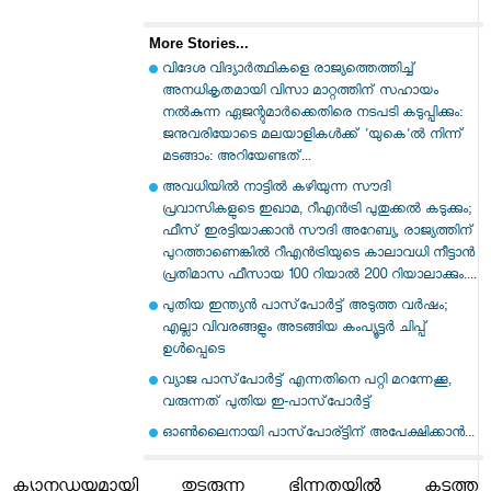
More Stories...
വിദേശ വിദ്യാർത്ഥികളെ രാജ്യത്തെത്തിച്ച്
അനധികൃതമായി വിസാ മാറ്റത്തിന് സഹായം
നൽകുന്ന ഏജന്റുമാർക്കെതിരെ നടപടി കടുപ്പിക്കും:
ജനുവരിയോടെ മലയാളികൾക്ക് 'യുകെ'ൽ നിന്ന്
മടങ്ങാം: അറിയേണ്ടത്...
അവധിയിൽ നാട്ടിൽ കഴിയുന്ന സൗദി
പ്രവാസികളുടെ ഇഖാമ, റീഎൻട്രി പുതുക്കൽ കടുക്കും;
ഫീസ് ഇരട്ടിയാക്കാൻ സൗദി അറേബ്യ, രാജ്യത്തിന്
പുറത്താണെങ്കിൽ റീഎൻട്രിയുടെ കാലാവധി നീട്ടാൻ
പ്രതിമാസ ഫീസായ 100 റിയാൽ 200 റിയാലാക്കും....
പുതിയ ഇന്ത്യന്‍ പാസ്‌പോര്‍ട്ട് അടുത്ത വര്‍ഷം;
എല്ലാ വിവരങ്ങളും അടങ്ങിയ കംപ്യൂട്ടര്‍ ചിപ്പ്
ഉള്‍പ്പെടെ
വ്യാജ പാസ്‌പോര്‍ട്ട് എന്നതിനെ പറ്റി മറന്നേക്കൂ,
വരുന്നത് പുതിയ ഇ-പാസ്‌പോര്‍ട്ട്
ഓണ്‍ലൈനായി പാസ്‌പോര്ട്ടിന് അപേക്ഷിക്കാന്‍...
ക്യാനഡയുമായി തുടരുന്ന ഭിന്നതയിൽ കടുത്ത