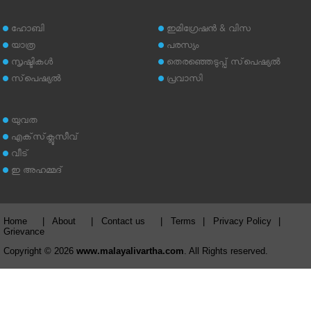
ഹോബി
ഇമിഗ്രേഷന്‍ & വിസ
യാത്ര
പരസ്യം
സൃഷ്ടികള്‍
തെരഞ്ഞെടുപ്പ് സ്‌പെഷ്യല്‍
സ്‌പെഷ്യല്‍
പ്രവാസി
യുവത
എക്‌സ്‌ക്ലൂസീവ്
വീട്
ഇ അഹമ്മദ്‌
Home
|
About
|
Contact us
|
Terms
|
Privacy Policy
|
Grievance
Copyright © 2026
www.malayalivartha.com
. All Rights reserved.