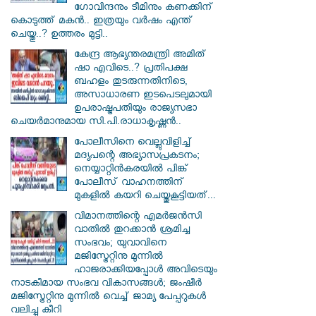
ഗോവിന്ദനും ടീമിനും കണക്കിന്
കൊടുത്ത് മകൻ.. ഇത്രയും വർഷം എന്ത്
ചെയ്തു..? ഉത്തരം മുട്ടി..
കേന്ദ്ര ആഭ്യന്തരമന്ത്രി അമിത്
ഷാ എവിടെ..? പ്രതിപക്ഷ
ബഹളം തുടരുന്നതിനിടെ,
അസാധാരണ ഇടപെടലുമായി
ഉപരാഷ്ട്രപതിയും രാജ്യസഭാ
ചെയർമാനുമായ സി.പി.രാധാകൃഷ്ണൻ..
പോലീസിനെ വെല്ലുവിളിച്ച്
മദ്യപന്റെ അഭ്യാസപ്രകടനം;
നെയ്യാറ്റിൻകരയിൽ പിങ്ക്
പോലീസ് വാഹനത്തിന്
മുകളിൽ കയറി ചെയ്തുകൂട്ടിയത്...
വിമാനത്തിന്റെ എമർജൻസി
വാതിൽ തുറക്കാൻ ശ്രമിച്ച
സംഭവം; യുവാവിനെ
മജിസ്ട്രേറ്റിനു മുന്നിൽ
ഹാജരാക്കിയപ്പോൾ അവിടെയും
നാടകീമായ സംഭവ വികാസങ്ങൾ; ജംഷീർ
മജിസ്ട്രേറ്റിനു മുന്നിൽ വെച്ച് ജാമ്യ പേപ്പറുകൾ
വലിച്ചു കീറി