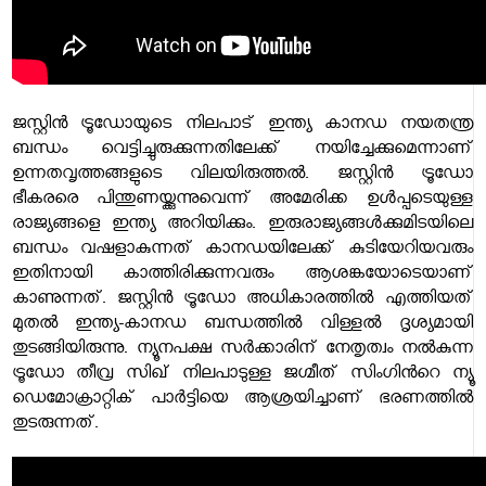
ജസ്റ്റിൻ ട്രൂഡോയുടെ നിലപാട് ഇന്ത്യ കാന‍ഡ നയതന്ത്ര
ബന്ധം വെട്ടിച്ചുരുക്കുന്നതിലേക്ക് നയിച്ചേക്കുമെന്നാണ്
ഉന്നതവൃത്തങ്ങളുടെ വിലയിരുത്തൽ. ജസ്റ്റിൻ ട്രൂഡോ
ഭീകരരെ പിന്തുണയ്ക്കുന്നുവെന്ന് അമേരിക്ക ഉൾപ്പടെയുള്ള
രാജ്യങ്ങളെ ഇന്ത്യ അറിയിക്കും. ഇരുരാജ്യങ്ങൾക്കുമിടയിലെ
ബന്ധം വഷളാകുന്നത് കാനഡയിലേക്ക് കുടിയേറിയവരും
ഇതിനായി കാത്തിരിക്കുന്നവരും ആശങ്കയോടെയാണ്
കാണുന്നത്. ജസ്റ്റിൻ ട്രൂഡോ അധികാരത്തിൽ എത്തിയത്
മുതൽ ഇന്ത്യ-കാനഡ ബന്ധത്തിൽ വിള്ളൽ ദൃശ്യമായി
തുടങ്ങിയിരുന്നു. ന്യൂനപക്ഷ സർക്കാരിന് നേതൃത്വം നൽകുന്ന
ട്രൂഡോ തീവ്ര സിഖ് നിലപാടുള്ള ജഗ്മീത് സിംഗിൻറെ ന്യൂ
ഡെമോക്രാറ്റിക് പാർട്ടിയെ ആശ്രയിച്ചാണ് ഭരണത്തിൽ
തുടരുന്നത്.