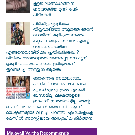
കൂട്ടബലാത്സംഗത്തിന്
ഇരയാക്കിയ മൂന്ന് പേര്‍
പിടിയില്‍
പിടികിട്ടാപ്പുള്ളിയോ
തീവ്രവാദിയോ അല്ലാത്ത ഞാൻ
ഡാൻസ് കളിച്ചതാണത്രെ
കുറ്റം; നിങ്ങളായിരുന്നു എന്റെ
സ്ഥാനത്തെങ്കിൽ
എങ്ങനെയായിരിക്കും പ്രതികരിക്കുക.!?
ജീവിതം അവതാളത്തിലാക്കപ്പെട്ട മനുഷ്യന്
മുകളിലാകാശവും താഴെ ഭൂമിയുമാണ്;
തുറന്നടിച്ച് അർജുൻ ആയങ്കി
ഞാനൊരു അമ്മയാടോ....
എനിക്ക് ഒരു മോനുണ്ടെടോ....
എംഡിഎംഎ ഇടപാടുമായി
ബന്ധമില്ല; ലക്ഷങ്ങളുടെ
ഇടപാട് നടത്തിയിട്ടില്ല; തന്റെ
ബാങ്ക് അക്കൗണ്ടുകൾ മൈനസ് ആണ്;
മാധ്യമങ്ങളോടു വിളിച്ച് പറഞ്ഞ് എംഡിഎംഎ
കേസിൽ അറസ്റ്റിലായ അധ്യാപിക കീർത്തന
Malayali Vartha Recommends