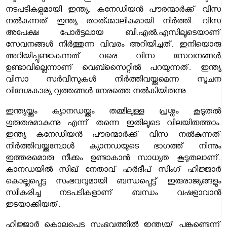
നടപടികളുമായി ഇന്ത്യ. കനേഡിയൻ പൗരന്മാർക്ക് വിസ
നൽകുന്നത് ഇന്ത്യ താത്ക്കാലികമായി നിർത്തി. വിസ
അപേക്ഷ പോർട്ടലായ ബി.എൽ.എസിലൂടെയാണ്
സേവനങ്ങൾ നിർത്തുന്ന വിവരം അറിയിച്ചത്. ഇനിയൊരു
അറിയിപ്പുണ്ടാകുന്നത് വരെ വിസ സേവനങ്ങൾ
ഉണ്ടാവില്ലെന്നാണ് വെബ്സൈറ്റിൽ പറയുന്നത്. ഇന്ത്യ
വിസാ സർവീസുകൾ നിർത്തിവയ്ക്കുമെന്ന സൂചന
വിദേശകാര്യ വൃത്തങ്ങൾ നേരത്തെ നൽകിയിരുന്നു.
ഇന്ത്യയ്ക്കും ക്യാനഡയ്ക്കും തമ്മിലുള്ള പ്രശ്നം കൂടുതൽ
ഗുരുതരമാകുന്നു എന്ന് തന്നെ ഇതിലൂടെ വിലയിരുത്താം.
ഇന്ത്യ കനേഡിയൻ പൗരന്മാർക്ക് വിസ നൽകുന്നത്
നിർത്തിവയ്ക്കുമ്പോൾ ക്യാനഡയുടെ ഭാഗത്ത് നിന്നും
ഇത്തരമൊരു നീക്കം ഉണ്ടാകാൻ സാധ്യത കൂടുതലാണ്.
കാനഡയില്‍ സിഖ് നേതാവ് ഹര്‍ദീപ് സിംഗ് ഹിജ്ജാര്‍
കൊല്ലപ്പെട്ട സംഭവവുമായി ബന്ധപ്പെട്ട് ഇരുരാജ്യങ്ങളും
സ്വീകരിച്ച നടപടികളാണ് ബന്ധം വഷളാവാന്‍
ഇടയാക്കിയത്.
ഹിജ്ജാര്‍ കൊല്ലപ്പെട്ട സംഭവത്തില്‍ ഇന്ത്യയ്ക്ക് പങ്കുണ്ടെന്ന്