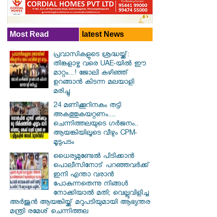
Most Read
latest News
പ്രവാസികളുടെ ശ്രദ്ധയ്ക്ക്:
തിങ്കളാഴ്ച വരെ UAE-യിൽ ഈ
മാറ്റം...! ജോലി കഴിഞ്ഞ്
ഉറങ്ങാൻ കിടന്ന മലയാളി
മരിച്ചു
24 മണിക്കൂറിനകം തട്ടി
അകത്തുകയറ്റണം....
ചെന്നിത്തലയുടെ ഗർജനം..
ആയങ്കിയിലൂടെ വീഴും CPM-
മൂടുപടം
ധൈര്യമുണ്ടേൽ പിടിക്കാൻ
പൊലീസിനോട് പറഞ്ഞവർക്ക്
ഇനി എന്താ വരാൻ
പോകുന്നതെന്നു നിങ്ങൾ
നോക്കിയാൽ മതി; വെല്ലുവിളിച്ച
അർജുൻ ആയങ്കിയ്ക്ക് മറുപടിയുമായി ആഭ്യന്തര
മന്ത്രി രമേശ് ചെന്നിത്തല