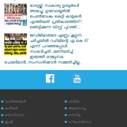
ഭാര്യയ്ക്ക് സ്വകാര്യ ദൃശ്യങ്ങൾ
അയച്ചു; ഗുരുവായൂരിൽ
പെൺവേഷം കെട്ടി കാമുകൻ
എത്തിയത് പ്രതികാരത്തിന്!
ഞെട്ടിക്കുന്ന ട്വിസ്റ്റ് പുറത്ത്...
ജഡ്ജിമാരുടെ എണ്ണം കൂട്ടുന്ന
ചർച്ചയിൽ റഹിമിന്റെ എ കെ 47
എന്ന് പറഞ്ഞപ്പോൾ
സംഭവിച്ചത്..മണിയടിച്ച്
ഇരുത്തി രാജ്യസഭ
ചെയർമാൻ..സംസാരിക്കാൻ സമ്മതിച്ചില്ല..
വാര്‍ത്തകള്‍
വനിത
കരിയര്‍
ആരോഗ്യം
ബിസിനസ്
സിനിമ
കൃഷി
സ്‌പോര്‍ട്‌സ്