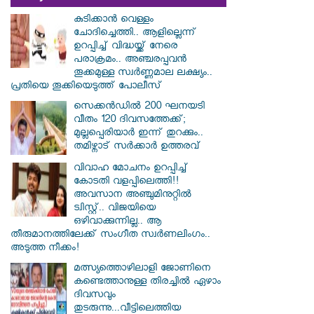
കുടിക്കാൻ വെള്ളം
ചോദിച്ചെത്തി.. ആളില്ലെന്ന്
ഉറപ്പിച്ച് വിദ്ധയ്ക്ക് നേരെ
പരാക്രമം.. അഞ്ചരപ്പവൻ
തൂക്കമുള്ള സ്വർണ്ണമാല ലക്ഷ്യം..
പ്രതിയെ തൂക്കിയെടുത്ത് പോലീസ്
സെക്കൻഡിൽ 200 ഘനയടി
വീതം 120 ദിവസത്തേക്ക്;
മുല്ലപ്പെരിയാർ ഇന്ന് തുറക്കും..
തമിഴ്നാട് സർക്കാർ ഉത്തരവ്
വിവാഹ മോചനം ഉറപ്പിച്ച്
കോടതി വളപ്പിലെത്തി!!
അവസാന അഞ്ചുമിനുറ്റിൽ
ട്വിസ്റ്റ്.. വിജയിയെ
ഒഴിവാക്കുന്നില്ല.. ആ
തീരുമാനത്തിലേക്ക് സംഗീത സ്വർണലിംഗം..
അടുത്ത നീക്കം!
മത്സ്യത്തൊഴിലാളി ജോണിനെ
കണ്ടെത്താനുള്ള തിരച്ചിൽ ഏഴാം
ദിവസവും
തുടരുന്നു...വീട്ടിലെത്തിയ