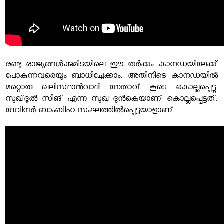
രണ്ടു രാജ്യങ്ങൾക്കുമിടയിലെ ഈ തർക്കം കാനഡയിലേക്ക്
പോകുന്നവരെയും ബാധിച്ചേക്കാം. അതിനിടെ കാനഡയിൽ
മറ്റൊരു ഖലിസ്ഥാൻവാദി നേതാവ് കൂടെ കൊല്ലപ്പെട്ടു.
സുഖ്‌ദൂൽ സിങ് എന്ന സുഖ ദുൻകെയാണ് കൊല്ലപ്പെട്ടത്.
ദേവിന്ദർ ബാംബിഹ സംഘത്തിൽപ്പെട്ടയാളാണ്.