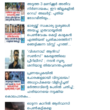
അടുത്ത 3 മണിക്കൂർ അതീവ
നിർണായകം; ഈ ജില്ലകളിൽ
റെഡ് അലർട്ട്: പുതിയ
രോഗഭീതിയും...
ഭാര്യയ്ക്ക് സ്വകാര്യ ദൃശ്യങ്ങൾ
അയച്ചു; ഗുരുവായൂരിൽ
പെൺവേഷം കെട്ടി കാമുകൻ
എത്തിയത് പ്രതികാരത്തിന്!
ഞെട്ടിക്കുന്ന ട്വിസ്റ്റ് പുറത്ത്...
'വിശ്വനാഥ് ആന്‍ഡ്
സണ്‍സ്' കേരളത്തിലെ
പ്രീറിലീസ് ; നടന്‍ സൂര്യ
ശനിയാഴ്ച തിരുവനന്തപുരത്ത്
പ്രണയപ്പകയിൽ
ചോരക്കളമായി വിദ്യാലയം!
അധ്യാപികയെ വിളിപ്പിച്ചത്
ഭർത്താവിന്റെ പേരിൽ ചതിച്ച്;
ഹരിയാനയെ നടുക്കിയ
കൊലപാതകം...
ഓടുന്ന കാറില്‍ ആദിവാസി
പെണ്‍കുട്ടികളെ