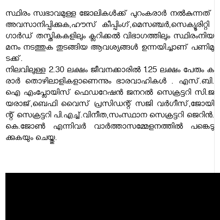
​​സ്ഥി​രം​ ​സ്വ​ഭാ​വ​മു​ള്ള​ ​ജോ​ലി​ക​ൾ​ക്ക് ​പു​റം​ക​രാ​ർ​ ​ന​ൽ​കു​ന്ന​ത് ​
അ​വ​സാ​നി​പ്പി​ക്കു​ക,​ഹൗ​സ് ​കീ​പ്പിം​ഗ്,​മെ​സ​ഞ്ച​ർ,​സെ​ക്യൂ​രി​റ്റി​ ​
ഗാ​ർ​ഡ് ​ത​സ്തി​ക​ക​ളി​ലും​ ​ക്ല​റി​ക്ക​ൽ​ ​വി​ഭാ​ഗ​ത്തി​ലും​ ​സ്ഥി​രം​നി​യ​
മ​നം​ ​ന​ട​ത്തു​ക​ ​തു​ട​ങ്ങി​യ​ ​ആ​വ​ശ്യ​ങ്ങ​ൾ​ ​ഉ​ന്ന​യി​ച്ചാ​ണ് ​പ​ണി​മു​
ട​ക്ക്.​‌
നി​ല​വി​ലു​ള്ള​ 2.30​ ​ല​ക്ഷം​ ​ജീ​വ​ന​ക്കാ​രി​ൽ​ 1.25​ ​ല​ക്ഷം​ ​പേ​രും​ ​ക​
രാ​ർ​ ​തൊ​ഴി​ലാ​ളി​ക​ളാ​ണെ​ന്നും​ ​ഭാ​ര​വാ​ഹി​ക​ൾ​ ​‌.​ ​എ​സ്.​ബി.​
ഐ​ ​എം​പ്ലോ​യി​സ് ​ഫെ​ഡ​റേ​ഷ​ൻ​ ​ജ​ന​റ​ൽ​ ​സെ​ക്ര​ട്ട​റി​ ​സി.​ജ​
യ​രാ​ജ്,​ബെ​ഫി​ ​വൈ​സ് ​പ്ര​സി​ഡ​ന്റ് ​സ​ജി​ ​വ​ർ​ഗീ​സ്,​ജോ​യി​
ന്റ് ​സെ​ക്ര​ട്ട​റി​ ​പി.​എ​ച്ച്.​വി​നീ​ത,​സം​സ്ഥാ​ന​ ​സെ​ക്ര​ട്ട​റി​ ​ജെ​റി​ൻ.​
കെ.​ജോ​ൺ​ ​എ​ന്നി​വ​ർ​ ​വാ​ർ​ത്താ​സ​മ്മേ​ള​ന​ത്തി​ൽ​ ​പ​ങ്കെ​ടു​
ക്കുകയും ചെയ്തു.