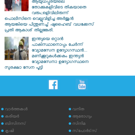
ആയുധപ്പുരയിലെ
തോക്കുകളിവിടെ തികയാതെ
വരും;ഒളിവിലിരുന്ന്
പൊലീസിനെ വെല്ലുവിളിച്ച അർജുൻ
ആയങ്കിയെ പിന്തുണച്ച് ഷുഹൈബ് വധക്കേസ്
പ്രതി ആകാശ് തില്ലങ്കേരി.
ഇന്ത്യയെ ഒറ്റാൻ
പാകിസ്ഥാനൊപ്പം ചേർന്ന്
വ്യോമസേന ഉദ്യോ​ഗസ്ഥൻ...
മണിക്കൂറുകൾക്കകം ഇന്ത്യൻ
വ്യോമസേനാ ഉദ്യോഗസ്ഥനെ
സുരക്ഷാ സേന പൂട്ടി
വാര്‍ത്തകള്‍
വനിത
കരിയര്‍
ആരോഗ്യം
ബിസിനസ്
സിനിമ
കൃഷി
സ്‌പോര്‍ട്‌സ്