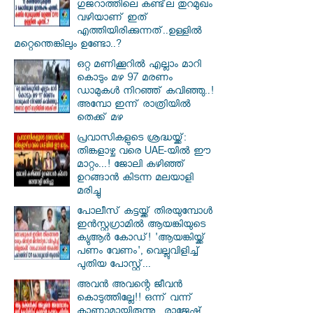
ഗുജറാത്തിലെ കണ്ട്‌ല തുറമുഖം
വഴിയാണ് ഇത്
എത്തിയിരിക്കുന്നത്..ഉള്ളിൽ
മറ്റെന്തെങ്കിലും ഉണ്ടോ..?
ഒറ്റ മണിക്കൂറിൽ എല്ലാം മാറി
കൊടും മഴ 97 മരണം
ഡാമുകൾ നിറഞ്ഞ് കവിഞ്ഞു..!
അമ്പോ ഇന്ന് രാത്രിയിൽ
തെക്ക് മഴ
പ്രവാസികളുടെ ശ്രദ്ധയ്ക്ക്:
തിങ്കളാഴ്ച വരെ UAE-യിൽ ഈ
മാറ്റം...! ജോലി കഴിഞ്ഞ്
ഉറങ്ങാൻ കിടന്ന മലയാളി
മരിച്ചു
പോലീസ് കട്ടയ്ക്ക് തിരയുമ്പോൾ
ഇൻസ്റ്റഗ്രാമിൽ ആയങ്കിയുടെ
ക്യുആർ കോഡ്! 'ആയങ്കിയ്ക്ക്
പണം വേണം', വെല്ലുവിളിച്ച്
പുതിയ പോസ്റ്റ്...
അവൻ അവന്റെ ജീവൻ
കൊടുത്തില്ലേ!! ഒന്ന് വന്ന്
കാണാമായിരുന്നു.. രാജേഷ്