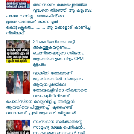
അവസാനം രക്ഷപ്പെടുത്തിയ
വൃദ്ധനെ തിരഞ്ഞ് ആ കുടുംബം;
പക്ഷേ വന്നില്ല.. രാജേഷിൻ്റെ
മൃതദേഹത്തോട് കാണിച്ചത്
കൊടുംക്രൂരത............ ആ മക്കളോട് കാണിച്ച
നീതികേട്
24 മണിക്കൂറിനകം തട്ടി
അകത്തുകയറ്റണം....
ചെന്നിത്തലയുടെ ഗർജനം..
ആയങ്കിയിലൂടെ വീഴും CPM-
മൂടുപടം
വാക്കിന് തോക്കാണ്
മറുപടിയെങ്കിൽ നിങ്ങളുടെ
ആയുധപ്പുരയിലെ
തോക്കുകളിവിടെ തികയാതെ
വരും;ഒളിവിലിരുന്ന്
പൊലീസിനെ വെല്ലുവിളിച്ച അർജുൻ
ആയങ്കിയെ പിന്തുണച്ച് ഷുഹൈബ്
വധക്കേസ് പ്രതി ആകാശ് തില്ലങ്കേരി.
സംസ്ഥാന സർ‌ക്കാരിന്റെ
സാമൂഹ്യ ക്ഷേമ പെൻഷൻ..
സഹകരണ ബാങ്കുകൾ വഴി