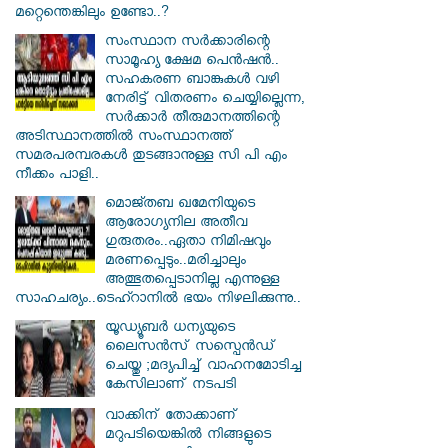
മറ്റെന്തെങ്കിലും ഉണ്ടോ..?
സംസ്ഥാന സർ‌ക്കാരിന്റെ
സാമൂഹ്യ ക്ഷേമ പെൻഷൻ..
സഹകരണ ബാങ്കുകൾ വഴി
നേരിട്ട് വിതരണം ചെയ്യില്ലെന്ന,
സർക്കാർ തീരുമാനത്തിന്റെ
അടിസ്ഥാനത്തിൽ സംസ്ഥാനത്ത്
സമരപരമ്പരകൾ തുടങ്ങാനുള്ള സി പി എം
നീക്കം പാളി..
മൊജ്തബ ഖമേനിയുടെ
ആരോഗ്യനില അതീവ
ഗുരുതരം..ഏതാ നിമിഷവും
മരണപ്പെടും..മരിച്ചാലും
അത്ഭുതപ്പെടാനില്ല എന്നുള്ള
സാഹചര്യം..ടെഹ്റാനിൽ ഭയം നിഴലിക്കുന്നു..
യൂഡ്യൂബർ ധന്യയുടെ
ലൈസൻസ് സസ്പെൻഡ്
ചെയ്തു ;മദ്യപിച്ച് വാഹനമോടിച്ച
കേസിലാണ് നടപടി
വാക്കിന് തോക്കാണ്
മറുപടിയെങ്കിൽ നിങ്ങളുടെ