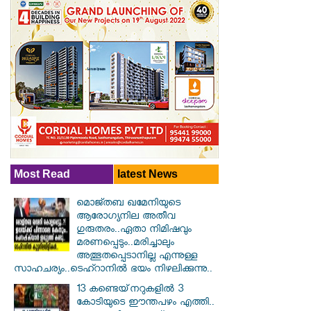
Most Read
latest News
മൊജ്തബ ഖമേനിയുടെ
ആരോഗ്യനില അതീവ
ഗുരുതരം..ഏതാ നിമിഷവും
മരണപ്പെടും..മരിച്ചാലും
അത്ഭുതപ്പെടാനില്ല എന്നുള്ള
സാഹചര്യം..ടെഹ്റാനിൽ ഭയം നിഴലിക്കുന്നു..
13 കണ്ടെയ്‌നറുകളിൽ 3
കോടിയുടെ ഈന്തപഴം എത്തി..