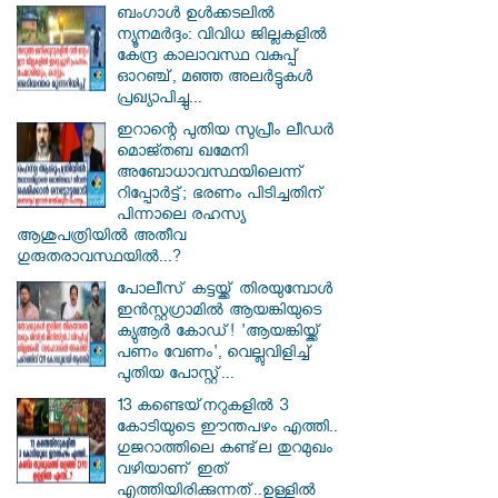
ബംഗാൾ ഉൾക്കടലിൽ
ന്യൂനമർദ്ദം: വിവിധ ജില്ലകളിൽ
കേന്ദ്ര കാലാവസ്ഥ വകുപ്പ്
ഓറഞ്ച്, മഞ്ഞ അലർട്ടുകൾ
പ്രഖ്യാപിച്ചു...
ഇറാന്റെ പുതിയ സുപ്രീം ലീഡർ
മൊജ്തബ ഖമേനി
അബോധാവസ്ഥയിലെന്ന്
റിപ്പോർട്ട്; ഭരണം പിടിച്ചതിന്
പിന്നാലെ രഹസ്യ
ആശുപത്രിയിൽ അതീവ
ഗുരുതരാവസ്ഥയിൽ...?
പോലീസ് കട്ടയ്ക്ക് തിരയുമ്പോൾ
ഇൻസ്റ്റഗ്രാമിൽ ആയങ്കിയുടെ
ക്യുആർ കോഡ്! 'ആയങ്കിയ്ക്ക്
പണം വേണം', വെല്ലുവിളിച്ച്
പുതിയ പോസ്റ്റ്...
13 കണ്ടെയ്‌നറുകളിൽ 3
കോടിയുടെ ഈന്തപഴം എത്തി..
ഗുജറാത്തിലെ കണ്ട്‌ല തുറമുഖം
വഴിയാണ് ഇത്
എത്തിയിരിക്കുന്നത്..ഉള്ളിൽ