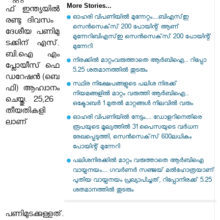
More Stories...
ഫ് ​ഇ​ന്ത്യ​യി​ൽ​
ഓഹരി വിപണിയില്‍ മുന്നേറ്റം....ബിഎസ്ഇ
രണ്ടു ദിവസം ​
സെന്‍സെക്‌സ് 200 പോയിന്റ് ആണ്
ദേ​ശീ​യ​ ​പ​ണി​മു​
മുന്നേറിബിഎസ്ഇ സെന്‍സെക്‌സ് 200 പോയിന്റ്
ട​ക്കി​ന് ​എ​സ്.​
മുന്നേറി
ബി.​ഐ​ ​എം​
നിരക്കിൽ മാറ്റംവരുത്താതെ ആർബിഐ... റിപ്പോ
പ്ലോ​യീ​സ് ​ഫെ​
5.25 ശതമാനത്തിൽ തുടരും‌
ഡ​റേ​ഷ​ൻ​ ​(​ബെ​
സ്ഥിര നിക്ഷേപങ്ങളുടെ പലിശ നിരക്ക്
ഫി​)​ ​ആ​ഹ്വാ​നം​
നിയമങ്ങളില്‍ മാറ്റം വരുത്തി ആര്‍ബിഐ...
​ചെ​യ്തു.​ 25,26​ ​
ഒക്ടോബര്‍ 1 മുതല്‍ മാറ്റങ്ങള്‍ നിലവില്‍ വരും
തീ​യ​തി​ക​ളി​
ഓഹരി വിപണിയിൽ നേട്ടം.... ഡോളറിനെതിരെ
ലാണ്
രൂപയുടെ മൂല്യത്തില്‍ 31 പൈസയുടെ വര്‍ധന
രേഖപ്പെടുത്തി, സെന്‍സെക്‌സ് 600ലധികം
പോയിന്റ് മുന്നേറി
പലിശനിരക്കിൽ മാറ്റം വരുത്താതെ ആർബിഐ
വായ്പനയം.... ഗവർണർ സഞ്ജയ് മൽഹോത്രയാണ്
പുതിയ വായ്പനയം പ്രഖ്യാപിച്ചത്, റിപ്പോനിരക്ക് 5.25
ശതമാനത്തിൽ തുടരും
പണിമുടക്കുള്ളത്.