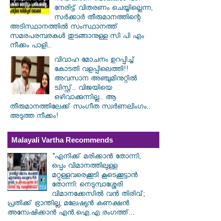
നേരിട്ട് വിതരണം ചെയ്യില്ലെന്ന,
സർക്കാർ തീരുമാനത്തിന്റെ
അടിസ്ഥാനത്തിൽ സംസ്ഥാനത്ത്
സമരപരമ്പരകൾ തുടങ്ങാനുള്ള സി പി എം
നീക്കം പാളി..
വിവാഹ മോചനം ഉറപ്പിച്ച്
കോടതി വളപ്പിലെത്തി!!
അവസാന അഞ്ചുമിനുറ്റിൽ
ട്വിസ്റ്റ്.. വിജയിയെ
ഒഴിവാക്കുന്നില്ല.. ആ
തീരുമാനത്തിലേക്ക് സംഗീത സ്വർണലിംഗം..
അടുത്ത നീക്കം!
Malayali Vartha Recommends
"എനിക്ക് മരിക്കാൻ തോന്നി,
ഒപ്പം വിമാനത്തിലുള്ള
മറ്റുള്ളവരെക്കൂടി കൂടെക്കൂട്ടാൻ
തോന്നി: നെടുമ്പാശ്ശേരി
വിമാനക്കേസിൽ വൻ തിരിവ്;
പ്രതിക്ക് ഭ്രാന്തില്ല, മലേഷ്യൻ കണക്ഷൻ
അന്വേഷിക്കാൻ എൻ.ഐ.എ രംഗത്ത്...