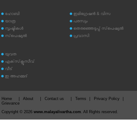
ഹോബി
ഇമിഗ്രേഷന്‍ & വിസ
യാത്ര
പരസ്യം
സൃഷ്ടികള്‍
തെരഞ്ഞെടുപ്പ് സ്‌പെഷ്യല്‍
സ്‌പെഷ്യല്‍
പ്രവാസി
യുവത
എക്‌സ്‌ക്ലൂസീവ്
വീട്
ഇ അഹമ്മദ്‌
Home
|
About
|
Contact us
|
Terms
|
Privacy Policy
|
Grievance
Copyright © 2026
www.malayalivartha.com
. All Rights reserved.