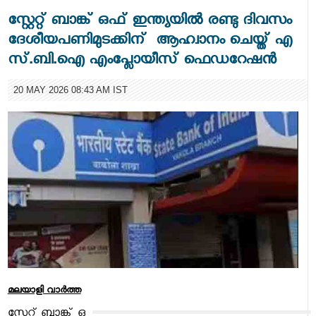
സ്റ്റേ​റ്റ് ​ബാ​ങ്ക് ​ഒ​ഫ് ​ഇ​ന്ത്യ​യി​ൽ​ രണ്ടു ദിവസം
ദേശീയപണിമുടക്കി​ന് ​ ​ആ​ഹ്വാ​നം​ ​ചെ​യ്ത് എ​
സ്.​ബി.​ഐ​ ​എം​പ്ലോ​യീ​സ് ​ഫെ​ഡ​റേ​ഷ​ൻ​
20 MAY 2026 08:43 AM IST
മലയാളി വാര്‍ത്ത
സ്റ്റേ​റ്റ് ​ബാ​ങ്ക് ​ഒ​