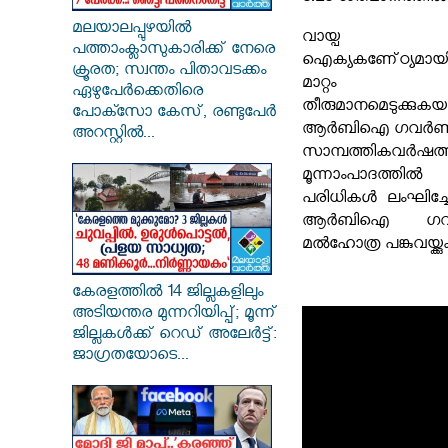
മലയാലപ്പുഴയിൽ
വായ്പ അവ
പത്താംക്ലാസുകാരിക്ക് നേരെ
ഐക്യകണേ്ഠ്യമാ
ക്രൂരത; സ്വന്തം പിതാവടക്കം
മാറ്റം വരു
ഏഴുപേർക്കെതിരെ
തീരുമാനമെടുക്കുകയാ
പോക്സോ കേസ്, രണ്ടുപേർ
ആർബിഐ ഗവർണർ
അറസ്റ്റിൽ...
സാമ്പത്തികവർഷത്ത
മൂന്നാംപാദത്ത
പരിധികൾ ലംഘിച്ചേ
ആർബിഐ ഗവ
മൽഹോത്ര പങ്കുവയ്ക്കു
കേരളത്തിൽ 14 ജില്ലകളിലും
അടിയന്തര മുന്നറിയിപ്പ്; മൂന്ന്
ജില്ലകൾക്ക് റെഡ് അലേർട്ട്:
ജാഗ്രതയോടെ...