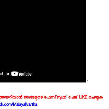
"
്‍ത്തയറിയാന്‍ ഞങ്ങളുടെ ഫേസ്‌ബുക്ക്‌ പേജ് LIKE ചെയ്യുക
k.com/Malayalivartha