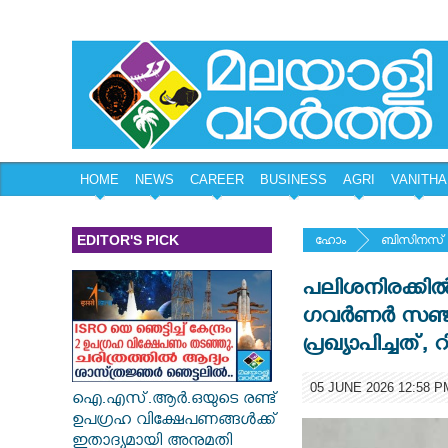
HOME
NEWS
CAREER
BUSINESS
AGRI
VANITHA
EDITOR'S PICK
ഹോം
ബിസിനസ്
പലിശനിരക്കിൽ
ഗവർണർ സഞ്ജ
പ്രഖ്യാപിച്ചത്
05 JUNE 2026 12:58 P
ഐ.എസ്.ആർ.ഒയുടെ രണ്ട്
ഉപഗ്രഹ വിക്ഷേപണങ്ങൾക്ക്
ഇതാദ്യമായി അനുമതി