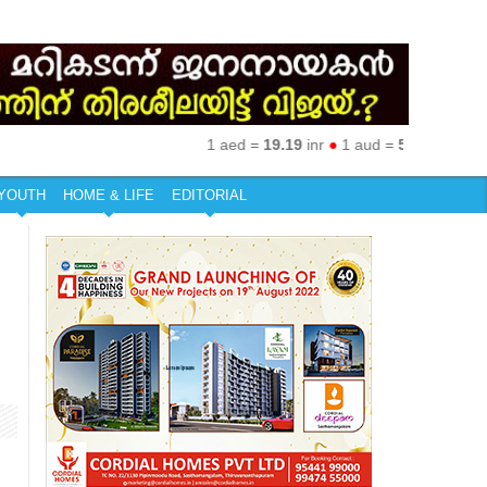
1 aed =
19.19
inr
●
1 aud =
50.27
inr
●
1 eur
YOUTH
HOME & LIFE
EDITORIAL