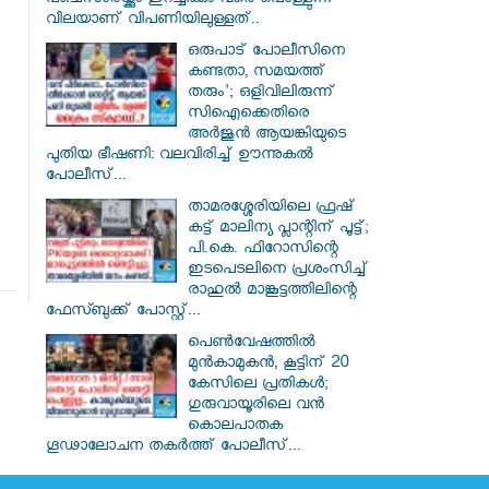
പഞ്ചസാരയ്ക്കും ഇറച്ചിക്കും വരെ പൊള്ളുന്ന
വിലയാണ് വിപണിയിലുള്ളത്..
ഒരുപാട് പോലീസിനെ
കണ്ടതാ, സമയത്ത്
തരും'; ഒളിവിലിരുന്ന്
സിഐക്കെതിരെ
അർജുൻ ആയങ്കിയുടെ
പുതിയ ഭീഷണി: വലവിരിച്ച് ഊന്നുകൽ
പോലീസ്...
താമരശ്ശേരിയിലെ ഫ്രഷ്
കട്ട് മാലിന്യ പ്ലാന്റിന് പൂട്ട്;
പി.കെ. ഫിറോസിന്റെ
ഇടപെടലിനെ പ്രശംസിച്ച്
രാഹുൽ മാങ്കൂട്ടത്തിലിന്റെ
ഫേസ്ബുക്ക് പോസ്റ്റ്...
പെൺവേഷത്തിൽ
മുൻകാമുകൻ, കൂട്ടിന് 20
കേസിലെ പ്രതികൾ;
ഗുരുവായൂരിലെ വൻ
കൊലപാതക
ഗൂഢാലോചന തകർത്ത് പോലീസ്...