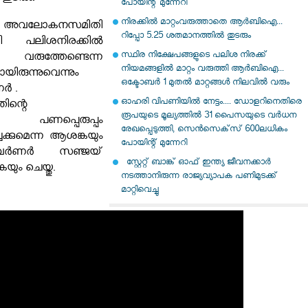
പോയിന്റ് മുന്നേറി
നിരക്കിൽ മാറ്റംവരുത്താതെ ആർബിഐ...
ലോകനസമിതി
റിപ്പോ 5.25 ശതമാനത്തിൽ തുടരും‌
യി പലിശനിരക്കിൽ
സ്ഥിര നിക്ഷേപങ്ങളുടെ പലിശ നിരക്ക്
ത്തേണ്ടെന്ന
നിയമങ്ങളില്‍ മാറ്റം വരുത്തി ആര്‍ബിഐ...
യിരുന്നുവെന്നും
ഒക്ടോബര്‍ 1 മുതല്‍ മാറ്റങ്ങള്‍ നിലവില്‍ വരും
 .
ഓഹരി വിപണിയിൽ നേട്ടം.... ഡോളറിനെതിരെ
ിന്റെ
രൂപയുടെ മൂല്യത്തില്‍ 31 പൈസയുടെ വര്‍ധന
ിൽ പണപ്പെരുപ്പം
രേഖപ്പെടുത്തി, സെന്‍സെക്‌സ് 600ലധികം
ക്കുമെന്ന ആശങ്കയും
പോയിന്റ് മുന്നേറി
ർണർ സഞ്ജയ്
സ്റ്റേറ്റ് ബാങ്ക് ഓഫ് ഇന്ത്യ ജീവനക്കാർ
കയും ചെയ്തു.
നടത്താനിരുന്ന രാജ്യവ്യാപക പണിമുടക്ക്
മാറ്റിവെച്ചു