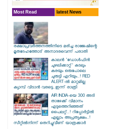
Most Read
latest News
രക്ഷാപ്രവര്‍ത്തനത്തിനിടെ മരിച്ച രാജേഷിന്റെ
മൃതദേഹത്തോട് അനാദരവെന്ന് പരാതി
കാലൻ 'ഡോൾഫിൻ
ചുഴലിക്കാറ്റ്' കടലും
കരയും ഒരുപോലെ
ചുരുട്ടി എറിയും..! RED
ALERT-ൽ മാറ്റമില്ല
ക്യാമ്പ് വിടാൻ വരട്ടെ..ഇന്ന് രാത്രി
AIR INDIA-യെ 300 അടി
താഴേക്ക് വിമാനം
എടുത്തെറിഞ്ഞത്
പൈലറ്റ്..! റിപ്പോർട്ടിൽ
എല്ലാം അപ്രത്യക്ഷം..!
സീറ്റിൽനിന്ന് തെറിച്ചുവീണ് യാത്രക്കാർ