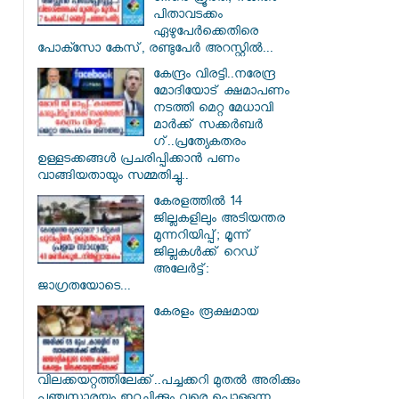
പിതാവടക്കം
ഏഴുപേർക്കെതിരെ
പോക്സോ കേസ്, രണ്ടുപേർ അറസ്റ്റിൽ...
കേന്ദ്രം വിരട്ടി..നരേന്ദ്ര
മോദിയോട് ക്ഷമാപണം
നടത്തി മെറ്റ മേധാവി
മാർക്ക് സക്കർബർ​
ഗ്..പ്രത്യേകതരം
ഉള്ളടക്കങ്ങൾ പ്രചരിപ്പിക്കാൻ പണം
വാങ്ങിയതായും സമ്മതിച്ചു..
കേരളത്തിൽ 14
ജില്ലകളിലും അടിയന്തര
മുന്നറിയിപ്പ്; മൂന്ന്
ജില്ലകൾക്ക് റെഡ്
അലേർട്ട്:
ജാഗ്രതയോടെ...
കേരളം രൂക്ഷമായ
വിലക്കയറ്റത്തിലേക്ക്..പച്ചക്കറി മുതൽ അരിക്കും