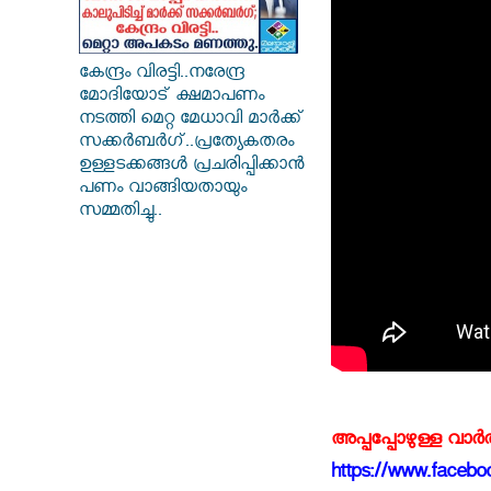
കേന്ദ്രം വിരട്ടി..നരേന്ദ്ര
മോദിയോട് ക്ഷമാപണം
നടത്തി മെറ്റ മേധാവി മാർക്ക്
സക്കർബർ​ഗ്..പ്രത്യേകതരം
ഉള്ളടക്കങ്ങൾ പ്രചരിപ്പിക്കാൻ
പണം വാങ്ങിയതായും
സമ്മതിച്ചു..
അപ്പപ്പോഴുള്ള വാര
https://www.faceboo