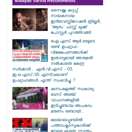
Malayali Vartha Recommends
സൈജു കുറുപ്പ്
നായകനായ
ഇൻവെസ്റ്റിഗേഷൻ ത്രില്ലർ;
'ആരം' ഫസ്റ്റ് ലുക്ക്
പോസ്റ്റർ പുറത്തിറങ്ങി
ഐ.എസ്.ആർ.ഒയുടെ
രണ്ട് ഉപഗ്രഹ
വിക്ഷേപണങ്ങൾക്ക്
ഇതാദ്യമായി അനുമതി
നൽകാതെ കേന്ദ്ര
സർക്കാർ... എൻ.വി.എസ് - 03,
ഇ.ഒ.എസ്-05 എന്നിവയാണ്
ഉപഗ്രഹങ്ങൾ..എന്ത് സംഭവിച്ചു..?
കുന്നംകുളത്ത് സ്വകാര്യ
ബസ് അഞ്ച്
വാഹനങ്ങളിൽ
ഇടിച്ചുണ്ടായ അപകടം:
മരണം രണ്ടായി...
മലയാലപ്പുഴയിൽ
പത്താംക്ലാസുകാരിക്ക്
നേരെ ക്രൂരത; സ്വന്തം