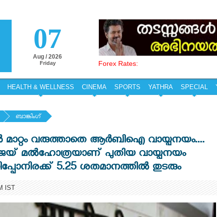
07
Aug / 2026
Forex Rates:
Friday
HEALTH & WELLNESS
CINEMA
SPORTS
YATHRA
SPECIAL
ബാങ്കിംഗ്
 മാറ്റം വരുത്താതെ ആർബിഐ വായ്പനയം....
യ് മൽഹോത്രയാണ് പുതിയ വായ്പനയം
, റിപ്പോനിരക്ക് 5.25 ശതമാനത്തിൽ തുടരും
M IST