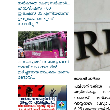
നൽകാതെ കേന്ദ്ര സർക്കാർ...
എൻ.വി.എസ് - 03,
ഇ.ഒ.എസ്-05 എന്നിവയാണ്
ഉപഗ്രഹങ്ങൾ..എന്ത്
സംഭവിച്ചു..?
കുന്നംകുളത്ത് സ്വകാര്യ ബസ്
അഞ്ച് വാഹനങ്ങളിൽ
ഇടിച്ചുണ്ടായ അപകടം: മരണം
രണ്ടായി...
മലയാളി വാര്‍ത്ത
പലിശനിരക്കിൽ മ
ആർബിഐ വായ്
സഞ്ജയ് മൽഹോ
വായ്പനയം പ്രഖ്യാപി
5.25 ശതമാനത്തിൽ ത