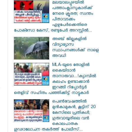
മലയാലപ്പുഴയിൽ
പത്താംക്ലാസുകാരിക്ക്
നേരെ ക്രൂരത; സ്വന്തം
പിതാവടക്കം
ഏഴുപേർക്കെതിരെ
പോക്സോ കേസ്, രണ്ടുപേർ അറസ്റ്റിൽ...
അഞ്ച് ജില്ലകളില്‍
വിദ്യാഭ്യാസ
സ്ഥാപനങ്ങള്‍ക്ക് നാളെ
അവധി
MLA-യുടെ തോളിൽ
കൈയിടാൻ
താനാരുവാ...!ക്യാമ്പിൽ
കലഹം ഉണ്ടാക്കാൻ
ഇറങ്ങി റിപ്പോർട്ടർ
തെളിവ് സഹിതം പഞ്ഞിക്കിട്ട് നാട്ടുകാർ
പെൺവേഷത്തിൽ
മുൻകാമുകൻ, കൂട്ടിന് 20
കേസിലെ പ്രതികൾ;
ഗുരുവായൂരിലെ വൻ
കൊലപാതക
ഗൂഢാലോചന തകർത്ത് പോലീസ്...