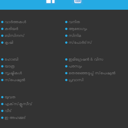
വാര്‍ത്തകള്‍
വനിത
കരിയര്‍
ആരോഗ്യം
ബിസിനസ്
സിനിമ
കൃഷി
സ്‌പോര്‍ട്‌സ്
ഹോബി
ഇമിഗ്രേഷന്‍ & വിസ
യാത്ര
പരസ്യം
സൃഷ്ടികള്‍
തെരഞ്ഞെടുപ്പ് സ്‌പെഷ്യല്‍
സ്‌പെഷ്യല്‍
പ്രവാസി
യുവത
എക്‌സ്‌ക്ലൂസീവ്
വീട്
ഇ അഹമ്മദ്‌