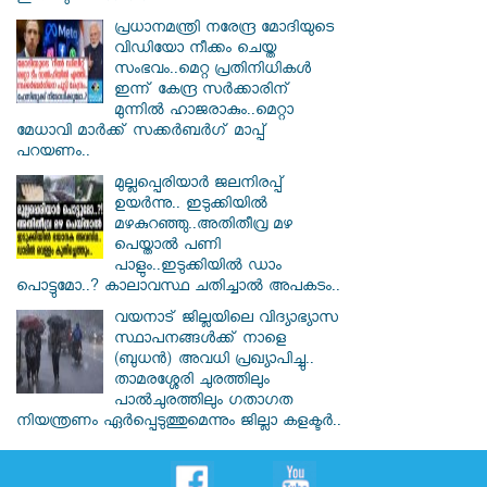
പ്രധാനമന്ത്രി നരേന്ദ്ര മോദിയുടെ
വിഡിയോ നീക്കം ചെയ്ത
സംഭവം..മെറ്റ പ്രതിനിധികൾ
ഇന്ന് കേന്ദ്ര സർക്കാരിന്
മുന്നിൽ ഹാജരാകും..മെറ്റാ
മേധാവി മാർക്ക് സക്കർബർഗ് മാപ്പ്
പറയണം..
മുല്ലപ്പെരിയാർ ജലനിരപ്പ്
ഉയർന്നു.. ഇടുക്കിയിൽ
മഴകുറഞ്ഞു..അതിതീവ്ര മഴ
പെയ്താൽ പണി
പാളും..ഇടുക്കിയിൽ ഡാം
പൊട്ടുമോ..? കാലാവസ്ഥ ചതിച്ചാൽ അപകടം..
വയനാട് ജില്ലയിലെ വിദ്യാഭ്യാസ
സ്ഥാപനങ്ങൾക്ക് നാളെ
(ബുധൻ) അവധി പ്രഖ്യാപിച്ചു..
താമരശ്ശേരി ചുരത്തിലും
പാൽചുരത്തിലും ഗതാഗത
നിയന്ത്രണം ഏർപ്പെടുത്തുമെന്നും ജില്ലാ കളക്ടർ..