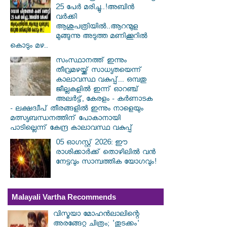
25 പേർ മരിച്ചു..!അബിൻ
വർക്കി
ആശുപത്രിയിൽ..ആറന്മുള
മുങ്ങുന്നു അടുത്ത മണിക്കൂറിൽ
കൊടും മഴ..
സംസ്ഥാനത്ത് ഇന്നും
തീവ്രമഴയ്ക്ക് സാധ്യതയെന്ന്
കാലാവസ്ഥ വകുപ്പ്... ഒമ്പതു
ജീല്ലകളില്‍ ഇന്ന് ഓറഞ്ച്
അലര്‍ട്ട്, കേരളം - കര്‍ണാടക
- ലക്ഷദ്വീപ് തീരങ്ങളില്‍ ഇന്നും നാളെയും
മത്സ്യബന്ധനത്തിന് പോകാനായി
പാടില്ലെന്ന് കേന്ദ്ര കാലാവസ്ഥ വകുപ്പ്
05 ഓഗസ്റ്റ് 2026: ഈ
രാശിക്കാർക്ക് തൊഴിലിൽ വൻ
നേട്ടവും സാമ്പത്തിക യോഗവും!
Malayali Vartha Recommends
വിസ്മയാ മോഹൻലാലിന്റെ
അരങ്ങേറ്റ ചിത്രം; 'തുടക്കം'