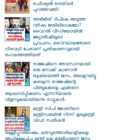
ഒഫീഷ്യൽ ട്രെയ്‌ലർ
പുറത്തിറങ്ങി!
അഭിജീത് ദിപ്കെ അടുത്ത
വർഷം ജയിലിലാകുമോ?
വൈറൽ വീഡിയോയിൽ
ജ്യോതിഷിയുടെ
പ്രവചനം..വൈറലായതോടെ
നിരവധി പേരാണ് പ്രതികരണവുമായി
രംഗത്തെത്തിയത്..
രാജേഷിനെ അവസാനമായി
ഒരു നോക്ക് കാണാൻ
ഒഴുകിയെത്തി ജനം..അലമുറയിട്ടു
കരയുന്ന രാജേഷിന്റെ
പിഞ്ചുമക്കളെ എങ്ങനെ
ആശ്വസിപ്പിക്കണം എന്നറിയാതെ
വിതുമ്പുകയായിരുന്നു നാട്ടുകാർ..
മന്ത്രി സിപി ജോണിനെ
മന്ത്രിസഭയില്‍ നിന്ന് മുഖ്യമന്ത്രി
വിഡി സതീശന്‍
തള്ളിപ്പുറത്താക്കും..മത്സ്യത്തൊഴിലാളികളെ
അധിക്ഷേപിച്ച മന്ത്രി കെ മുരളീധരനെ ജനം