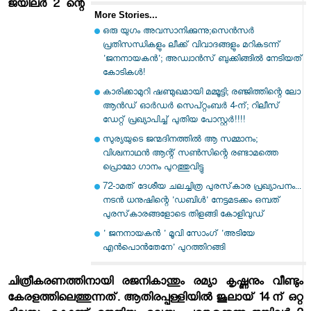
ജയിലര്‍ 2 ന്റെ
More Stories...
ഒരു യുഗം അവസാനിക്കുന്നു;സെൻസർ
പ്രതിസന്ധികളും ലീക്ക് വിവാദങ്ങളും മറികടന്ന്
'ജനനായകൻ'; അഡ്വാൻസ് ബുക്കിങ്ങിൽ നേടിയത്
കോടികൾ!
കാരിക്കാമുറി ഷണ്മുഖമായി മമ്മൂട്ടി; രഞ്ജിത്തിന്റെ ലോ
ആൻഡ് ഓർഡർ സെപ്റ്റംബർ 4-ന്; റിലീസ്
ഡേറ്റ് പ്രഖ്യാപിച്ച് പുതിയ പോസ്റ്റർ!!!!
സുര്യയുടെ ജന്മദിനത്തിൽ ആ സമ്മാനം;
വിശ്വനാഥൻ ആന്റ് സൺസിന്റെ രണ്ടാമത്തെ
പ്രൊമോ ഗാനം പുറത്തുവിട്ടു
72-ാമത് ദേശീയ ചലച്ചിത്ര പുരസ്‌കാര പ്രഖ്യാപനം...
നടൻ ധനുഷിന്റെ 'ഡബിൾ' നേട്ടമടക്കം ഒമ്പത്
പുരസ്‌കാരങ്ങളോടെ തിളങ്ങി കോളിവുഡ്
' ജനനായകന്‍ ' മൂവി സോംഗ് 'അടിയേ
എന്‍പൊന്‍തേനേ' പുറത്തിറങ്ങി
ചിത്രീകരണത്തിനായി രജനികാന്തും രമ്യാ കൃഷ്ണനും വീണ്ടും
കേരളത്തിലെത്തുന്നത്. ആതിരപ്പള്ളിയില്‍ ജൂലായ് 14 ന് ഒറ്റ