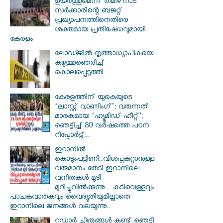
ഉയര്‍ത്തുമെന്ന് തമിഴ്‌നാട്
സര്‍ക്കാരിന്റെ ബജറ്റ്
പ്രഖ്യാപനത്തിനെതിരെ
ശക്തമായ പ്രതിഷേധവുമായി
കേരളം
ലോഡ്ജില്‍ നൃത്താധ്യാപികയെ
കഴുത്തുഞെരിച്ച്
കൊലപ്പെടുത്തി
കേരളത്തിന് യുകെയുടെ
‘ലാസ്റ്റ് വാണിംഗ്’: വരുന്നത്
മാരകമായ ‘ഹ്യൂമിഡ് ഹീറ്റ്’;
ഞെട്ടിച്ച് 80 വർഷത്തെ പഠന
റിപ്പോർട്ട്...
ഇറാനില്‍
കൊടുംപട്ടിണി..വിശപ്പകറ്റാനുള്ള
വരുമാനം തേടി ഇറാനിലെ
വനിതകള്‍ മുടി
മുറിച്ചുവില്‍ക്കുന്നു... കുടിവെള്ളവും
പാചകവാതകവും വൈദ്യുതിയുമില്ലാതെ
ഇറാനിലെ ജനങ്ങള്‍ വലയുന്നു..
റഡാർ ചിത്രങ്ങൾ കണ്ട് ഞെട്ടി