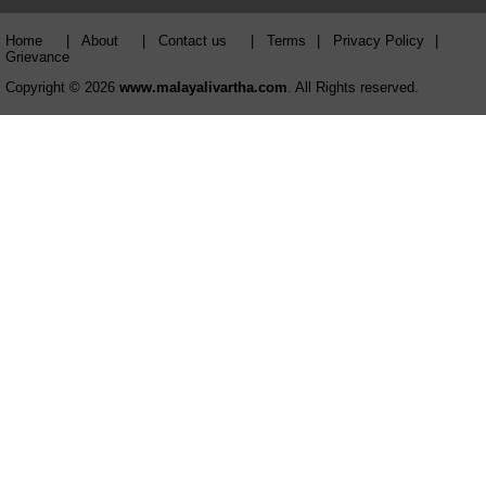
Home
|
About
|
Contact us
|
Terms
|
Privacy Policy
|
Grievance
Copyright © 2026
www.malayalivartha.com
. All Rights reserved.