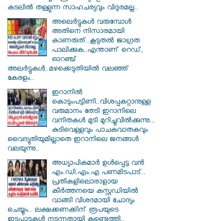
കടലില്‍ തള്ളുന്ന സാഹചര്യവും വിദുരമല്ല..
അലെർട്ടുകൾ വരുമ്പോൾ
അതിനെ നിസാരമായി
കാണരുത്..കൂടുതൽ ജാഗ്രത
പാലിക്കുക..എന്താണ് റെഡ്,
ഓറഞ്ച്
അലർട്ടുകൾ..മഴക്കെടുതിയിൽ വലഞ്ഞ്
കേരളം..
ഇറാനില്‍
കൊടുംപട്ടിണി..വിശപ്പകറ്റാനുള്ള
വരുമാനം തേടി ഇറാനിലെ
വനിതകള്‍ മുടി മുറിച്ചുവില്‍ക്കുന്നു...
കുടിവെള്ളവും പാചകവാതകവും
വൈദ്യുതിയുമില്ലാതെ ഇറാനിലെ ജനങ്ങള്‍
വലയുന്നു..
അധ്യാപികമാര്‍ ഉള്‍പ്പെട്ട വന്‍
എം.ഡി.എം.എ പണമിടപാട്..
പ്രതികളിലൊരാളായ
കീര്‍ത്തനയെ കസ്റ്റഡിയില്‍
വാങ്ങി വിശദമായി ചോദ്യം
ചെയ്യും.. ലക്ഷക്കണക്കിന് രൂപയുടെ
ഇടപാടുകള്‍ നടന്നതായി കണ്ടെത്തി..