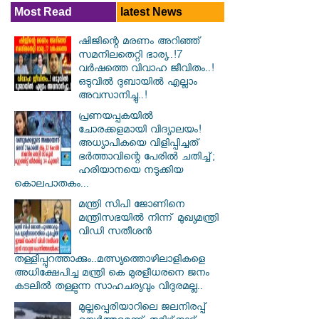
Most Read
latest News
ഷിജിന്റെ മരണം അറിഞ്ഞ്
സമനിലതെറ്റി ഭാര്യ..!7
വർഷത്തെ വിവാഹ ജീവിതം..!
ഒടുവിൽ ദുബായിൽ എല്ലാം
അവസാനിച്ചു..!
പ്രണയപ്പകയിൽ
ചോരക്കളമായി വിദ്യാലയം!
അധ്യാപികയെ വിളിപ്പിച്ചത്
ഭർത്താവിന്റെ പേരിൽ ചതിച്ച്;
ഹരിയാനയെ നടുക്കിയ
കൊലപാതകം...
മന്ത്രി സിപി ജോണിനെ
മന്ത്രിസഭയില്‍ നിന്ന് മുഖ്യമന്ത്രി
വിഡി സതീശന്‍
തള്ളിപ്പുറത്താക്കും..മത്സ്യത്തൊഴിലാളികളെ
അധിക്ഷേപിച്ച മന്ത്രി കെ മുരളീധരനെ ജനം
കടലില്‍ തള്ളുന്ന സാഹചര്യവും വിദുരമല്ല..
മുല്ലപ്പെരിയാറിലെ ജലനിരപ്പ്