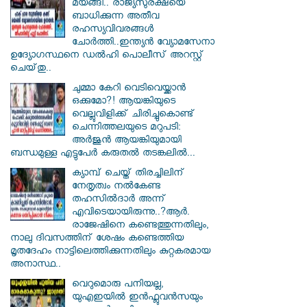
മയങ്ങി.. രാജ്യസുരക്ഷയെ
ബാധിക്കുന്ന അതീവ
രഹസ്യവിവരങ്ങൾ
ചോർത്തി..ഇന്ത്യൻ വ്യോമസേനാ
ഉദ്യോഗസ്ഥനെ ഡൽഹി പൊലീസ് അറസ്റ്റ്
ചെയ്‌തു..
ചുമ്മാ കേറി വെടിവെയ്ക്കാൻ
ഒക്കുമോ?! ആയങ്കിയുടെ
വെല്ലുവിളിക്ക് ചിരിച്ചുകൊണ്ട്
ചെന്നിത്തലയുടെ മറുപടി:
അർജുൻ ആയങ്കിയുമായി
ബന്ധമുള്ള എട്ടുപേർ കരുതൽ തടങ്കലിൽ...
ക്യാമ്പ് ചെയ്ത് തിരച്ചിലിന്
നേതൃത്വം നല്‍കേണ്ട
തഹസില്‍ദാര്‍ അന്ന്
എവിടെയായിരുന്നു..?ആര്‍.
രാജേഷിനെ കണ്ടെത്തുന്നതിലും,
നാലു ദിവസത്തിന് ശേഷം കണ്ടെത്തിയ
മൃതദേഹം നാട്ടിലെത്തിക്കുന്നതിലും കുറ്റകരമായ
അനാസ്ഥ..
വെറുമൊരു പനിയല്ല,
യുഎഇയിൽ ഇൻഫ്ലുവൻസയും