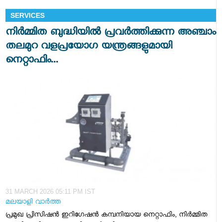
SERVICES
നിർമ്മിത ബുദ്ധിയിൽ പ്രവർത്തിക്കുന്ന അഞ്ചാം
തലമുറ വളപ്രയോഗ യന്ത്രങ്ങളുമായി
നെറ്റാഫിം...
31 MARCH 2026 05:11 PM IST
മലയാളി വാര്‍ത്ത
പ്രമുഖ പ്രിസിഷൻ ഇറിഗേഷൻ കമ്പനിയായ നെറ്റാഫിം, നിർമ്മിത