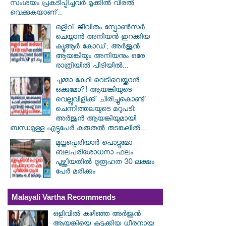
സംശയം പ്രകടിപ്പിച്ചവര്‍ മൂക്കില്‍ വിരല്‍
വെക്കുകയാണ്..
ഒളിവ് ജീവിതം സ്പോൺസർ
ചെയ്യാൻ അനിയൻ ഇറക്കിയ
ക്യൂആർ കോഡ്; അർജുൻ
ആയങ്കിയും അനിയനും ഒരേ
രാത്രിയിൽ പിടിയിൽ...
ചുമ്മാ കേറി വെടിവെയ്ക്കാൻ
ഒക്കുമോ?! ആയങ്കിയുടെ
വെല്ലുവിളിക്ക് ചിരിച്ചുകൊണ്ട്
ചെന്നിത്തലയുടെ മറുപടി:
അർജുൻ ആയങ്കിയുമായി
ബന്ധമുള്ള എട്ടുപേർ കരുതൽ തടങ്കലിൽ...
മുല്ലപ്പെരിയാര്‍ പൊട്ടുമോ
ബലപരിശോധനാ ഫലം
പൂഴ്ത്തിയതില്‍ ദുരൂഹത 30 ലക്ഷം
പേര്‍ മരിക്കും
Malayali Vartha Recommends
ഒളിവിൽ കഴിഞ്ഞ അർജുൻ
ആയങ്കിയെ കുടുക്കിയ ധീരനായ