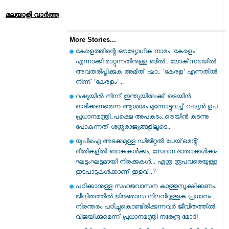
മലയാളി വാര്‍ത്ത
More Stories...
കേരളത്തിന്റെ ഔദ്യോഗിക നാമം 'കേരളം'
എന്നാക്കി മാറ്റുന്നതിനുള്ള ബിൽ.. ലോക്‌സഭയിൽ
അവതരിപ്പിക്കുക അമിത് ഷാ.. 'കേരള' എന്നതിൽ
നിന്ന് 'കേരളം' ..
റഷ്യയിൽ നിന്ന് ഇന്ത്യയിലേക്ക് ട്രെയിൻ
ഓടിക്കണമെന്ന ആശയം മുന്നോട്ടുവച്ച് റഷ്യൻ ഉപ
പ്രധാനമന്ത്രി..പക്ഷെ അപകടം..ട്രെയിൻ കടന്നു
പോകുന്നത് ശത്രുരാജ്യങ്ങളിലൂടെ..
യുപിഐ അടക്കമുള്ള ഡിജിറ്റല്‍ പേയ്‌മെന്റ്
രീതികളില്‍ ബാങ്കുകള്‍ക്കും, സേവന ദാതാക്കള്‍ക്കും
ഘട്ടംഘട്ടമായി നിരക്കുകള്‍... എത്ര രൂപവരെയുള്ള
ഇടപാടുകള്‍ക്കാണ് ഇളവ്..?
പഠിക്കാനുള്ള സഹജവാസന കാത്തുസൂക്ഷിക്കണം.
ജീവിതത്തിൽ ജിജ്ഞാസ നിലനിറുത്തുക പ്രധാനം....
നിരന്തരം പഠിച്ചുകൊണ്ടിരിക്കുന്നവർ ജീവിതത്തിൽ
വിജയിക്കുമെന്ന് പ്രധാനമന്ത്രി നരേന്ദ്ര മോദി