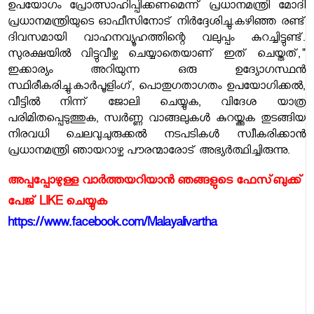
ഉപയോഗം പ്രോത്സാഹിപ്പിക്കണമെന്ന് പ്രധാനമന്ത്രി മോദി
പ്രധാനമന്ത്രിയുടെ ഓഫീസിനോട് നിർദ്ദേശിച്ചു.കഴിഞ്ഞ രണ്ട്
ദിവസമായി വാഹനവ്യൂഹത്തിന്റെ വലുപ്പം കുറച്ചിട്ടുണ്ട്.
സുരക്ഷയിൽ വിട്ടുവീഴ്ച ചെയ്യാതെയാണ് ഇത് ചെയ്തത്,"
ഇക്കാര്യം അറിയുന്ന ഒരു ഉദ്യോഗസ്ഥൻ
സ്ഥിരീകരിച്ചു.കാർപൂളിംഗ്, പൊതുഗതാഗതം ഉപയോഗിക്കൽ,
വീട്ടിൽ നിന്ന് ജോലി ചെയ്യുക, വിദേശ യാത്ര
പരിമിതപ്പെടുത്തുക, സ്വർണ്ണ വാങ്ങലുകൾ കുറയ്ക്കുക തുടങ്ങിയ
നിരവധി ചെലവുചുരുക്കൽ നടപടികൾ സ്വീകരിക്കാൻ
പ്രധാനമന്ത്രി ഞായറാഴ്ച പൗരന്മാരോട് അഭ്യർത്ഥിച്ചിരുന്നു.
അപ്പപ്പോഴുള്ള വാര്‍ത്തയറിയാന്‍ ഞങ്ങളുടെ ഫേസ്‌ബുക്ക്‌
പേജ് LIKE ചെയ്യുക
https://www.facebook.com/Malayalivartha