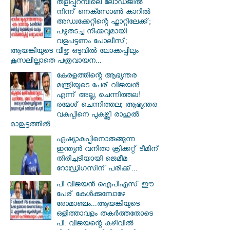
തളിപ്പറമ്പിലെ ലോഡ്ജിൽ
നിന്ന് നെക്സോൺ കാറിൽ
അഡ്വക്കേറ്റിന്റെ ഫ്ലാറ്റിലേക്ക്;
പഴുതടച്ച നീക്കവുമായി
വളപട്ടണം പോലീസ്;
ആയങ്കിയുടെ വീഴ്ച: ഒടുവിൽ ലോക്കപ്പിലും
കൂസലില്ലാതെ പത്രവായന...
കേരളത്തിന്റെ ആഭ്യന്തര
മന്ത്രിയുടെ പേര് വിജയൻ
എന്ന് അല്ല, ചെന്നിത്തല!
രമേശ് ചെന്നിത്തല; ആഭ്യന്തര
വകുപ്പിനെ പുകഴ്ത്തി രാഹുൽ
മാങ്കൂട്ടത്തിൽ...
ഏഷ്യാകപ്പിനൊരുങ്ങുന്ന
ഇന്ത്യൻ വനിതാ ക്രിക്കറ്റ് ടീമിന്
തിരിച്ചടിയായി ജെമീമ
റോഡ്രിഗസിന് പരിക്ക്...
പി വിജയന്‍ ഐപിഎസ് ഈ
പേര് കേൾക്കുമ്പോഴേ
രോമാഞ്ചം...ആയങ്കിയുടെ
ഒളിത്താവളം തകര്‍ത്തതോടെ
പി. വിജയന്റെ കഴിവില്‍