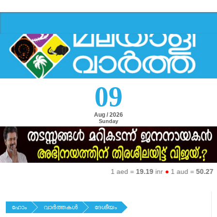
09
Aug / 2026
Sunday
1 aed =
19.19
inr
●
1 aud =
50.27
inr
●
ഹോം
വാര്‍ത്തകള്‍
ദേശീയം