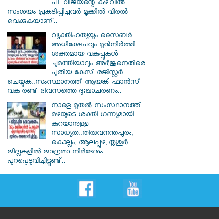
പി. വിജയന്റെ കഴിവില്‍
സംശയം പ്രകടിപ്പിച്ചവര്‍ മൂക്കില്‍ വിരല്‍
വെക്കുകയാണ്..
വ്യക്തിഹത്യയും സൈബര്‍
അധിക്ഷേപവും മുന്‍നിര്‍ത്തി
ശക്തമായ വകുപ്പുകള്‍
ചുമത്തിയാവും അർജുനെതിരെ
പുതിയ കേസ് രജിസ്റ്റര്‍
ചെയ്യുക..സംസ്ഥാനത്ത് ആയങ്കി ഫാൻസ്
വക രണ്ട് ദിവസത്തെ ദുഃഖാചരണം..
നാളെ മുതൽ സംസ്ഥാനത്ത്
മഴയുടെ ശക്തി ഗണ്യമായി
കുറയാനുള്ള
സാധ്യത..തിരുവനന്തപുരം,
കൊല്ലം, ആലപ്പുഴ, തൃശൂർ
ജില്ലകളിൽ ജാഗ്രതാ നിർദേശം
പുറപ്പെടുവിച്ചിട്ടുണ്ട്..