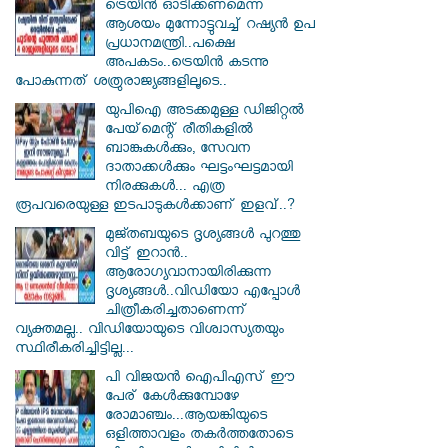
ട്രെയിൻ ഓടിക്കണമെന്ന
ആശയം മുന്നോട്ടുവച്ച് റഷ്യൻ ഉപ
പ്രധാനമന്ത്രി..പക്ഷെ
അപകടം..ട്രെയിൻ കടന്നു
പോകുന്നത് ശത്രുരാജ്യങ്ങളിലൂടെ..
യുപിഐ അടക്കമുള്ള ഡിജിറ്റല്‍
പേയ്‌മെന്റ് രീതികളില്‍
ബാങ്കുകള്‍ക്കും, സേവന
ദാതാക്കള്‍ക്കും ഘട്ടംഘട്ടമായി
നിരക്കുകള്‍... എത്ര
രൂപവരെയുള്ള ഇടപാടുകള്‍ക്കാണ് ഇളവ്..?
മുജ്തബയുടെ ദൃശ്യങ്ങൾ പുറത്തു
വിട്ട് ഇറാൻ..
ആരോഗ്യവാനായിരിക്കുന്ന
ദൃശ്യങ്ങൾ..വിഡിയോ എപ്പോൾ
ചിത്രീകരിച്ചതാണെന്ന്
വ്യക്തമല്ല.. വിഡിയോയുടെ വിശ്വാസ്യതയും
സ്ഥിരീകരിച്ചിട്ടില്ല...
പി വിജയന്‍ ഐപിഎസ് ഈ
പേര് കേൾക്കുമ്പോഴേ
രോമാഞ്ചം...ആയങ്കിയുടെ
ഒളിത്താവളം തകര്‍ത്തതോടെ