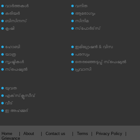
വാര്‍ത്തകള്‍
വനിത
കരിയര്‍
ആരോഗ്യം
ബിസിനസ്
സിനിമ
കൃഷി
സ്‌പോര്‍ട്‌സ്
ഹോബി
ഇമിഗ്രേഷന്‍ & വിസ
യാത്ര
പരസ്യം
സൃഷ്ടികള്‍
തെരഞ്ഞെടുപ്പ് സ്‌പെഷ്യല്‍
സ്‌പെഷ്യല്‍
പ്രവാസി
യുവത
എക്‌സ്‌ക്ലൂസീവ്
വീട്
ഇ അഹമ്മദ്‌
Home
|
About
|
Contact us
|
Terms
|
Privacy Policy
|
Grievance