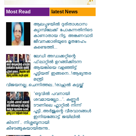
Most Read
latest News
ആലപ്പുഴയിൽ ​ദുരിതാശ്വാസ
ക്യാമ്പിലേക്ക് പോകുന്നതിനിടെ
കാണാതായ റിട്ട. അങ്കണവാടി
ജീവനക്കാരിയുടെ മൃതദേഹം
കണ്ടെത്തി...
ലേഡി അഡ്വക്കറ്റിന്റെ
ഫ്‌ലാറ്റിൽ ഉറങ്ങിക്കിടന്ന
ആയങ്കിയെ വളഞ്ഞിട്ട്
പൂട്ടിയത് ഇങ്ങനെ..!ആഭ്യന്തര
മന്ത്രി
വിജയനല്ല..ചെന്നിത്തല..!രാഹുൽ കട്ടയ്ക്ക്
'ഒടുവിൽ പവനായി
ശവമായല്ലോ...'. കണ്ണൂര്‍
ടൗണിലെ ഫ്ലാറ്റിൽ നിന്ന്
പൂട്ടി..അർജുന്റെ വീരവാദങ്ങൾ
ഇനിയങ്ങോട്ട് ജയിലിൽ
കിടന്ന്.. നിശ്ശബ്ദനായി
കീഴടങ്ങുകയായിരുന്നു..