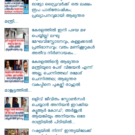
ഓട്ടോ ഡ്രൈവർക്ക് ഒരു ലക്ഷം
രൂപ പാരിതോഷികം;
പ്രഖ്യാപനവുമായി ആഭ്യന്തര
മന്ത്രി...
കേരളത്തിൽ ഇനി പഴയ മഴ
പെയ്യില്ല! ലഘു
മേഘവിസ്ഫോടനവും, കള്ളക്കടൽ
പ്രതിഭാസവും: വരും മണിക്കൂറുകൾ
അതീവ നിർണായകം...
കേരളത്തിന്റെ ആഭ്യന്തര
മന്ത്രിയുടെ പേര് വിജയൻ എന്ന്
അല്ല, ചെന്നിത്തല! രമേശ്
ചെന്നിത്തല; ആഭ്യന്തര
വകുപ്പിനെ പുകഴ്ത്തി രാഹുൽ
മാങ്കൂട്ടത്തിൽ...
ഒളിവ് ജീവിതം സ്പോൺസർ
ചെയ്യാൻ അനിയൻ ഇറക്കിയ
ക്യൂആർ കോഡ്; അർജുൻ
ആയങ്കിയും അനിയനും ഒരേ
രാത്രിയിൽ പിടിയിൽ...
റഷ്യയിൽ നിന്ന് ഇന്ത്യയിലേക്ക്