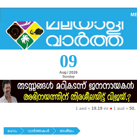
M
09
Aug / 2026
Sunday
1 aed =
19.19
inr
●
1 aud =
50.27
i
ഹോം
വാര്‍ത്തകള്‍
ദേശീയം