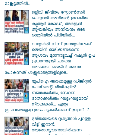
മാങ്കൂട്ടത്തിൽ...
ഒളിവ് ജീവിതം സ്പോൺസർ
ചെയ്യാൻ അനിയൻ ഇറക്കിയ
ക്യൂആർ കോഡ്; അർജുൻ
ആയങ്കിയും അനിയനും ഒരേ
രാത്രിയിൽ പിടിയിൽ...
റഷ്യയിൽ നിന്ന് ഇന്ത്യയിലേക്ക്
ട്രെയിൻ ഓടിക്കണമെന്ന
ആശയം മുന്നോട്ടുവച്ച് റഷ്യൻ ഉപ
പ്രധാനമന്ത്രി..പക്ഷെ
അപകടം..ട്രെയിൻ കടന്നു
പോകുന്നത് ശത്രുരാജ്യങ്ങളിലൂടെ..
യുപിഐ അടക്കമുള്ള ഡിജിറ്റല്‍
പേയ്‌മെന്റ് രീതികളില്‍
ബാങ്കുകള്‍ക്കും, സേവന
ദാതാക്കള്‍ക്കും ഘട്ടംഘട്ടമായി
നിരക്കുകള്‍... എത്ര
രൂപവരെയുള്ള ഇടപാടുകള്‍ക്കാണ് ഇളവ്..?
മുജ്തബയുടെ ദൃശ്യങ്ങൾ പുറത്തു
വിട്ട് ഇറാൻ..
ആരോഗ്യവാനായിരിക്കുന്ന