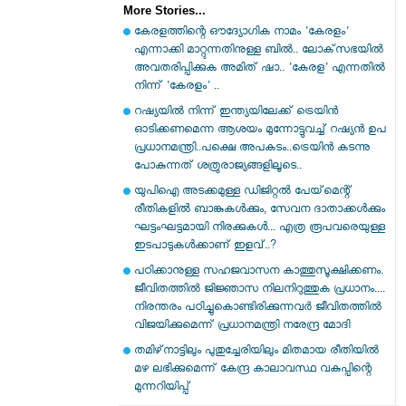
More Stories...
കേരളത്തിന്റെ ഔദ്യോഗിക നാമം 'കേരളം'
എന്നാക്കി മാറ്റുന്നതിനുള്ള ബിൽ.. ലോക്‌സഭയിൽ
അവതരിപ്പിക്കുക അമിത് ഷാ.. 'കേരള' എന്നതിൽ
നിന്ന് 'കേരളം' ..
റഷ്യയിൽ നിന്ന് ഇന്ത്യയിലേക്ക് ട്രെയിൻ
ഓടിക്കണമെന്ന ആശയം മുന്നോട്ടുവച്ച് റഷ്യൻ ഉപ
പ്രധാനമന്ത്രി..പക്ഷെ അപകടം..ട്രെയിൻ കടന്നു
പോകുന്നത് ശത്രുരാജ്യങ്ങളിലൂടെ..
യുപിഐ അടക്കമുള്ള ഡിജിറ്റല്‍ പേയ്‌മെന്റ്
രീതികളില്‍ ബാങ്കുകള്‍ക്കും, സേവന ദാതാക്കള്‍ക്കും
ഘട്ടംഘട്ടമായി നിരക്കുകള്‍... എത്ര രൂപവരെയുള്ള
ഇടപാടുകള്‍ക്കാണ് ഇളവ്..?
പഠിക്കാനുള്ള സഹജവാസന കാത്തുസൂക്ഷിക്കണം.
ജീവിതത്തിൽ ജിജ്ഞാസ നിലനിറുത്തുക പ്രധാനം....
നിരന്തരം പഠിച്ചുകൊണ്ടിരിക്കുന്നവർ ജീവിതത്തിൽ
വിജയിക്കുമെന്ന് പ്രധാനമന്ത്രി നരേന്ദ്ര മോദി
തമിഴ്‌നാട്ടിലും പുതുച്ചേരിയിലും മിതമായ രീതിയിൽ
മഴ ലഭിക്കുമെന്ന് കേന്ദ്ര കാലാവസ്ഥ വകുപ്പിന്റെ
മുന്നറിയിപ്പ്