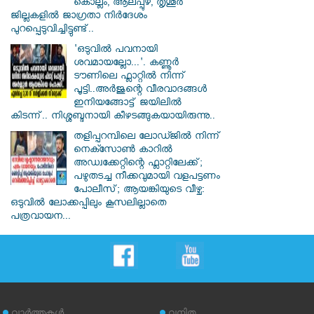
കൊല്ലം, ആലപ്പുഴ, തൃശൂർ
ജില്ലകളിൽ ജാഗ്രതാ നിർദേശം
പുറപ്പെടുവിച്ചിട്ടുണ്ട്..
'ഒടുവിൽ പവനായി
ശവമായല്ലോ...'. കണ്ണൂര്‍
ടൗണിലെ ഫ്ലാറ്റിൽ നിന്ന്
പൂട്ടി..അർജുന്റെ വീരവാദങ്ങൾ
ഇനിയങ്ങോട്ട് ജയിലിൽ
കിടന്ന്.. നിശ്ശബ്ദനായി കീഴടങ്ങുകയായിരുന്നു..
തളിപ്പറമ്പിലെ ലോഡ്ജിൽ നിന്ന്
നെക്സോൺ കാറിൽ
അഡ്വക്കേറ്റിന്റെ ഫ്ലാറ്റിലേക്ക്;
പഴുതടച്ച നീക്കവുമായി വളപട്ടണം
പോലീസ്; ആയങ്കിയുടെ വീഴ്ച:
ഒടുവിൽ ലോക്കപ്പിലും കൂസലില്ലാതെ
പത്രവായന...