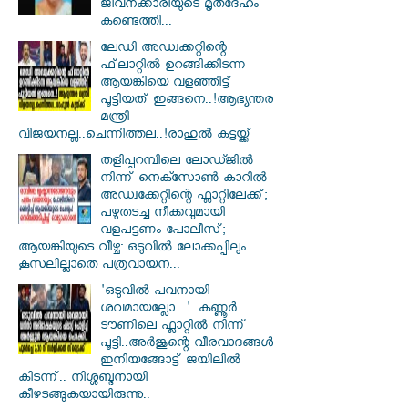
ജീവനക്കാരിയുടെ മൃതദേഹം
കണ്ടെത്തി...
ലേഡി അഡ്വക്കറ്റിന്റെ
ഫ്‌ലാറ്റിൽ ഉറങ്ങിക്കിടന്ന
ആയങ്കിയെ വളഞ്ഞിട്ട്
പൂട്ടിയത് ഇങ്ങനെ..!ആഭ്യന്തര
മന്ത്രി
വിജയനല്ല..ചെന്നിത്തല..!രാഹുൽ കട്ടയ്ക്ക്
തളിപ്പറമ്പിലെ ലോഡ്ജിൽ
നിന്ന് നെക്സോൺ കാറിൽ
അഡ്വക്കേറ്റിന്റെ ഫ്ലാറ്റിലേക്ക്;
പഴുതടച്ച നീക്കവുമായി
വളപട്ടണം പോലീസ്;
ആയങ്കിയുടെ വീഴ്ച: ഒടുവിൽ ലോക്കപ്പിലും
കൂസലില്ലാതെ പത്രവായന...
'ഒടുവിൽ പവനായി
ശവമായല്ലോ...'. കണ്ണൂര്‍
ടൗണിലെ ഫ്ലാറ്റിൽ നിന്ന്
പൂട്ടി..അർജുന്റെ വീരവാദങ്ങൾ
ഇനിയങ്ങോട്ട് ജയിലിൽ
കിടന്ന്.. നിശ്ശബ്ദനായി
കീഴടങ്ങുകയായിരുന്നു..