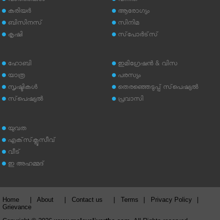
വാര്‍ത്തകള്‍
വനിത
കരിയര്‍
ആരോഗ്യം
ബിസിനസ്
സിനിമ
കൃഷി
സ്‌പോര്‍ട്‌സ്
ഹോബി
ഇമിഗ്രേഷന്‍ & വിസ
യാത്ര
പരസ്യം
സൃഷ്ടികള്‍
തെരഞ്ഞെടുപ്പ് സ്‌പെഷ്യല്‍
സ്‌പെഷ്യല്‍
പ്രവാസി
യുവത
എക്‌സ്‌ക്ലൂസീവ്
വീട്
ഇ അഹമ്മദ്‌
Home
|
About
|
Contact us
|
Terms
|
Privacy Policy
|
Grievance