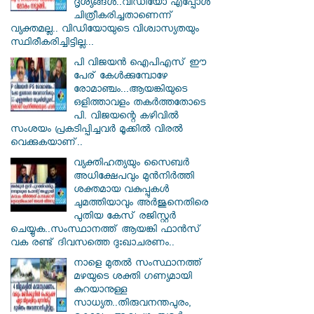
ദൃശ്യങ്ങൾ..വിഡിയോ എപ്പോൾ
ചിത്രീകരിച്ചതാണെന്ന്
വ്യക്തമല്ല.. വിഡിയോയുടെ വിശ്വാസ്യതയും
സ്ഥിരീകരിച്ചിട്ടില്ല...
പി വിജയന്‍ ഐപിഎസ് ഈ
പേര് കേൾക്കുമ്പോഴേ
രോമാഞ്ചം...ആയങ്കിയുടെ
ഒളിത്താവളം തകര്‍ത്തതോടെ
പി. വിജയന്റെ കഴിവില്‍
സംശയം പ്രകടിപ്പിച്ചവര്‍ മൂക്കില്‍ വിരല്‍
വെക്കുകയാണ്..
വ്യക്തിഹത്യയും സൈബര്‍
അധിക്ഷേപവും മുന്‍നിര്‍ത്തി
ശക്തമായ വകുപ്പുകള്‍
ചുമത്തിയാവും അർജുനെതിരെ
പുതിയ കേസ് രജിസ്റ്റര്‍
ചെയ്യുക..സംസ്ഥാനത്ത് ആയങ്കി ഫാൻസ്
വക രണ്ട് ദിവസത്തെ ദുഃഖാചരണം..
നാളെ മുതൽ സംസ്ഥാനത്ത്
മഴയുടെ ശക്തി ഗണ്യമായി
കുറയാനുള്ള
സാധ്യത..തിരുവനന്തപുരം,