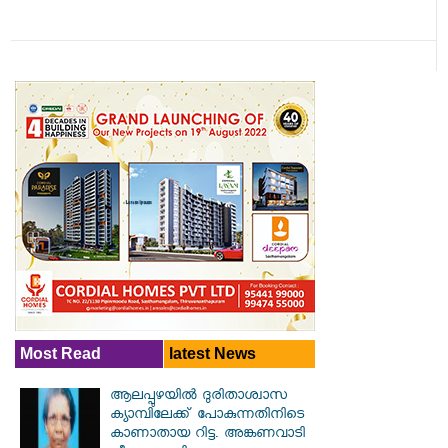
Most Read
latest News
ആലപ്പുഴയിൽ ​ദുരിതാശ്വാസ
ക്യാമ്പിലേക്ക് പോകുന്നതിനിടെ
കാണാതായ റിട്ട. അങ്കണവാടി