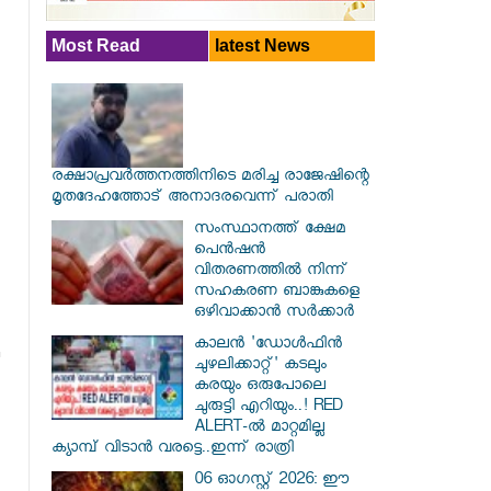
Most Read
latest News
രക്ഷാപ്രവര്‍ത്തനത്തിനിടെ മരിച്ച രാജേഷിന്റെ
മൃതദേഹത്തോട് അനാദരവെന്ന് പരാതി
സംസ്ഥാനത്ത് ക്ഷേമ
പെൻഷൻ
വിതരണത്തിൽ നിന്ന്
സഹകരണ ബാങ്കുകളെ
ഒഴിവാക്കാൻ സർക്കാർ
കാലൻ 'ഡോൾഫിൻ
ചുഴലിക്കാറ്റ്' കടലും
കരയും ഒരുപോലെ
ചുരുട്ടി എറിയും..! RED
ALERT-ൽ മാറ്റമില്ല
ക്യാമ്പ് വിടാൻ വരട്ടെ..ഇന്ന് രാത്രി
06 ഓഗസ്റ്റ് 2026: ഈ