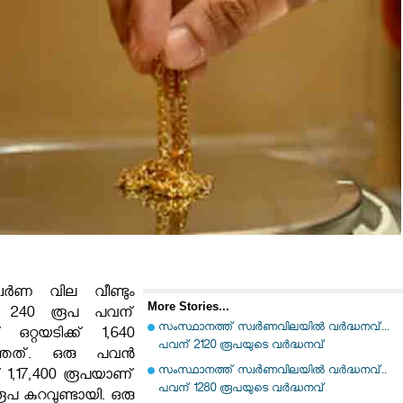
വർണ വില വീണ്ടും
More Stories...
ലെ 240 രൂപ പവന്
സംസ്ഥാനത്ത് സ്വര്‍ണവിലയിൽ വർദ്ധനവ്...
 ഒറ്റയടിക്ക് 1,640
പവന് 2120 രൂപയുടെ വർദ്ധനവ്
്ഞത്. ഒരു പവൻ
സംസ്ഥാനത്ത് സ്വര്‍ണവിലയിൽ വർദ്ധനവ്..
് 1,17,400 രൂപയാണ്
പവന് 1280 രൂപയുടെ വർദ്ധനവ്
രൂപ കുറവുണ്ടായി. ഒരു