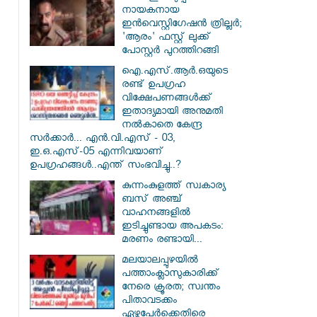
നായകനായ
ഇൻവെസ്റ്റിഗേഷൻ ത്രില്ലർ;
'ആരം' ഫസ്റ്റ് ലുക്ക്
പോസ്റ്റർ പുറത്തിറങ്ങി
ഐ.എസ്.ആർ.ഒയുടെ
രണ്ട് ഉപഗ്രഹ
വിക്ഷേപണങ്ങൾക്ക്
ഇതാദ്യമായി അനുമതി
നൽകാതെ കേന്ദ്ര
സർക്കാർ... എൻ.വി.എസ് - 03,
ഇ.ഒ.എസ്-05 എന്നിവയാണ്
ഉപഗ്രഹങ്ങൾ..എന്ത് സംഭവിച്ചു..?
കുന്നംകുളത്ത് സ്വകാര്യ
ബസ് അഞ്ച്
വാഹനങ്ങളിൽ
ഇടിച്ചുണ്ടായ അപകടം:
മരണം രണ്ടായി...
മലയാലപ്പുഴയിൽ
പത്താംക്ലാസുകാരിക്ക്
നേരെ ക്രൂരത; സ്വന്തം
പിതാവടക്കം
ഏഴുപേർക്കെതിരെ