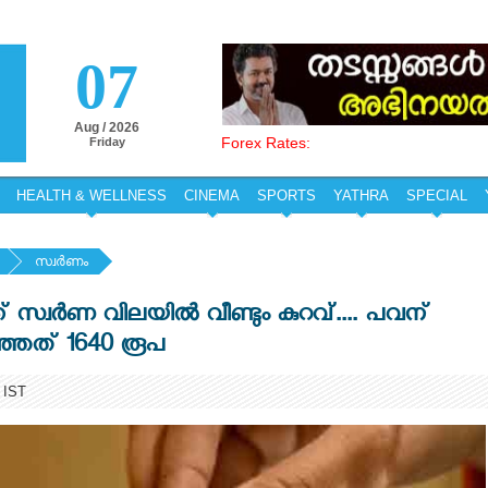
07
Aug / 2026
Forex Rates:
Friday
HEALTH & WELLNESS
CINEMA
SPORTS
YATHRA
SPECIAL
സ്വര്‍ണം
സ്വർണ വിലയിൽ വീണ്ടും കുറവ്.... പവന്
റഞ്ഞത് 1640 രൂപ
 IST