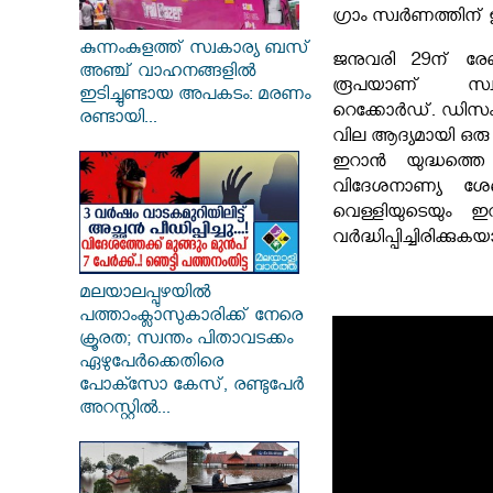
ഗ്രാം സ്വർണത്തിന് 
കുന്നംകുളത്ത് സ്വകാര്യ ബസ്
ജനുവരി 29ന് രേഖപ്
അഞ്ച് വാഹനങ്ങളിൽ
രൂപയാണ് സ്
ഇടിച്ചുണ്ടായ അപകടം: മരണം
റെക്കോർഡ്. ഡി
രണ്ടായി...
വില ആദ്യമായി ഒരു 
ഇറാൻ യുദ്ധത്തെ ത
വിദേശനാണ്യ ശേഖര
വെള്ളിയുടെയും ഇ
വർദ്ധിപ്പിച്ചിരിക്കു
മലയാലപ്പുഴയിൽ
പത്താംക്ലാസുകാരിക്ക് നേരെ
ക്രൂരത; സ്വന്തം പിതാവടക്കം
ഏഴുപേർക്കെതിരെ
പോക്സോ കേസ്, രണ്ടുപേർ
അറസ്റ്റിൽ...