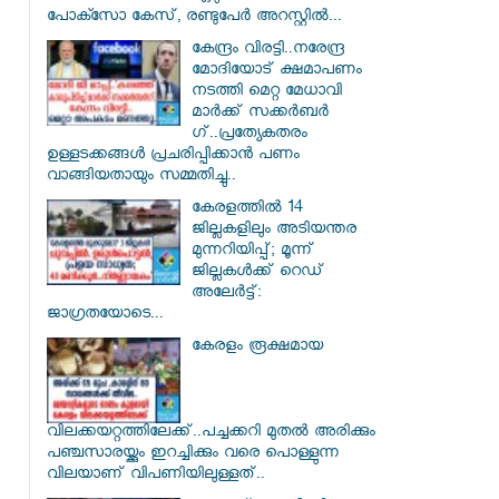
പോക്സോ കേസ്, രണ്ടുപേർ അറസ്റ്റിൽ...
കേന്ദ്രം വിരട്ടി..നരേന്ദ്ര
മോദിയോട് ക്ഷമാപണം
നടത്തി മെറ്റ മേധാവി
മാർക്ക് സക്കർബർ​
ഗ്..പ്രത്യേകതരം
ഉള്ളടക്കങ്ങൾ പ്രചരിപ്പിക്കാൻ പണം
വാങ്ങിയതായും സമ്മതിച്ചു..
കേരളത്തിൽ 14
ജില്ലകളിലും അടിയന്തര
മുന്നറിയിപ്പ്; മൂന്ന്
ജില്ലകൾക്ക് റെഡ്
അലേർട്ട്:
ജാഗ്രതയോടെ...
കേരളം രൂക്ഷമായ
വിലക്കയറ്റത്തിലേക്ക്..പച്ചക്കറി മുതൽ അരിക്കും
പഞ്ചസാരയ്ക്കും ഇറച്ചിക്കും വരെ പൊള്ളുന്ന
വിലയാണ് വിപണിയിലുള്ളത്..