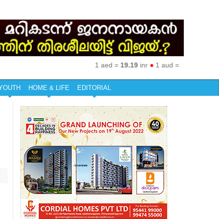
1 aed =
19.19
inr
●
1 aud =
50.27
inr
●
1 eu
YOUTH
HOME & LIFE
EDITORIAL