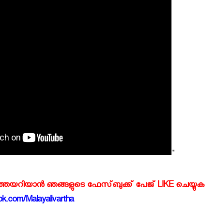
"
്‍ത്തയറിയാന്‍ ഞങ്ങളുടെ ഫേസ്‌ബുക്ക്‌ പേജ് LIKE ചെയ്യുക
k.com/Malayalivartha