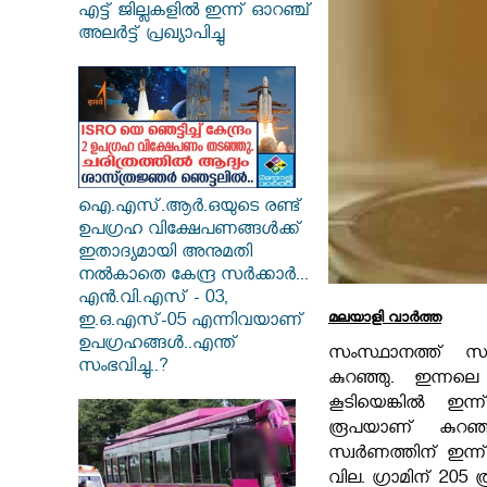
എട്ട് ജില്ലകളിൽ ഇന്ന് ഓറഞ്ച്
അലർട്ട് പ്രഖ്യാപിച്ചു
ഐ.എസ്.ആർ.ഒയുടെ രണ്ട്
ഉപഗ്രഹ വിക്ഷേപണങ്ങൾക്ക്
ഇതാദ്യമായി അനുമതി
നൽകാതെ കേന്ദ്ര സർക്കാർ...
എൻ.വി.എസ് - 03,
മലയാളി വാര്‍ത്ത
ഇ.ഒ.എസ്-05 എന്നിവയാണ്
ഉപഗ്രഹങ്ങൾ..എന്ത്
സംസ്ഥാനത്ത് സ്
സംഭവിച്ചു..?
കുറഞ്ഞു. ഇന്ന
കൂടിയെങ്കിൽ ഇന്ന്
രൂപയാണ് കുറഞ
സ്വർണത്തിന് ഇന്ന
വില. ഗ്രാമിന് 205 