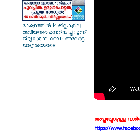
കേരളത്തിൽ 14 ജില്ലകളിലും
അടിയന്തര മുന്നറിയിപ്പ്; മൂന്ന്
ജില്ലകൾക്ക് റെഡ് അലേർട്ട്:
ജാഗ്രതയോടെ...
അപ്പപ്പോഴുള്ള വാര
https://www.faceboo