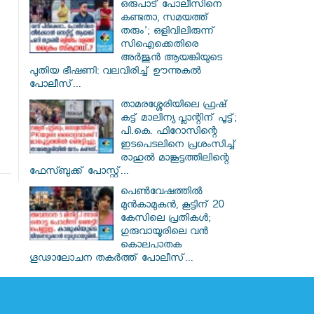
ഒരുപാട് പോലീസിനെ
കണ്ടതാ, സമയത്ത്
തരും'; ഒളിവിലിരുന്ന്
സിഐക്കെതിരെ
അർജുൻ ആയങ്കിയുടെ
പുതിയ ഭീഷണി: വലവിരിച്ച് ഊന്നുകൽ
പോലീസ്...
താമരശ്ശേരിയിലെ ഫ്രഷ്
കട്ട് മാലിന്യ പ്ലാന്റിന് പൂട്ട്;
പി.കെ. ഫിറോസിന്റെ
ഇടപെടലിനെ പ്രശംസിച്ച്
രാഹുൽ മാങ്കൂട്ടത്തിലിന്റെ
ഫേസ്ബുക്ക് പോസ്റ്റ്...
പെൺവേഷത്തിൽ
മുൻകാമുകൻ, കൂട്ടിന് 20
കേസിലെ പ്രതികൾ;
ഗുരുവായൂരിലെ വൻ
കൊലപാതക
ഗൂഢാലോചന തകർത്ത് പോലീസ്...