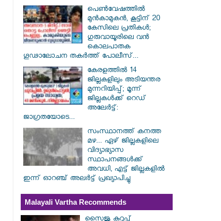
പെൺവേഷത്തിൽ
മുൻകാമുകൻ, കൂട്ടിന് 20
കേസിലെ പ്രതികൾ;
ഗുരുവായൂരിലെ വൻ
കൊലപാതക
ഗൂഢാലോചന തകർത്ത് പോലീസ്...
കേരളത്തിൽ 14
ജില്ലകളിലും അടിയന്തര
മുന്നറിയിപ്പ്; മൂന്ന്
ജില്ലകൾക്ക് റെഡ്
അലേർട്ട്:
ജാഗ്രതയോടെ...
സംസ്ഥാനത്ത് കനത്ത
മഴ... ഏഴ് ജില്ലകളിലെ
വിദ്യാഭ്യാസ
സ്ഥാപനങ്ങൾക്ക്
അവധി, എട്ട് ജില്ലകളിൽ
ഇന്ന് ഓറഞ്ച് അലർട്ട് പ്രഖ്യാപിച്ചു
Malayali Vartha Recommends
സൈജു കുറുപ്പ്