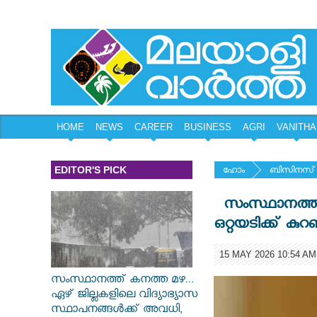
HOME
NEWS
CAREER
BUSINESS
AGRI
VANITHA
EDITOR'S PICK
ഹോം
ബിസിനസ്
സംസ്ഥാനത്ത് 
ഒറ്റയടിക്ക് കു
15 MAY 2026 10:54 AM
സംസ്ഥാനത്ത് കനത്ത മഴ...
ഏഴ് ജില്ലകളിലെ വിദ്യാഭ്യാസ
സ്ഥാപനങ്ങൾക്ക് അവധി,