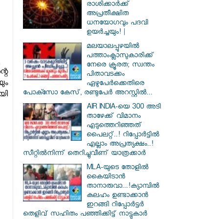
രാശിക്കാർക്ക്
അപ്രതീക്ഷിത
ധനയോഗവും പദവി
ഉയർച്ചയും! |
മലയാലപ്പുഴയിൽ
പത്താംക്ലാസുകാരിക്ക്
നേരെ ക്രൂരത; സ്വന്തം
റെ
പിതാവടക്കം
ും
ഏഴുപേർക്കെതിരെ
പോക്സോ കേസ്, രണ്ടുപേർ അറസ്റ്റിൽ...
യി
AIR INDIA-യെ 300 അടി
താഴേക്ക് വിമാനം
എടുത്തെറിഞ്ഞത്
പൈലറ്റ്..! റിപ്പോർട്ടിൽ
എല്ലാം അപ്രത്യക്ഷം..!
സീറ്റിൽനിന്ന് തെറിച്ചുവീണ് യാത്രക്കാർ
MLA-യുടെ തോളിൽ
കൈയിടാൻ
താനാരുവാ...!ക്യാമ്പിൽ
കലഹം ഉണ്ടാക്കാൻ
ഇറങ്ങി റിപ്പോർട്ടർ
തെളിവ് സഹിതം പഞ്ഞിക്കിട്ട് നാട്ടുകാർ