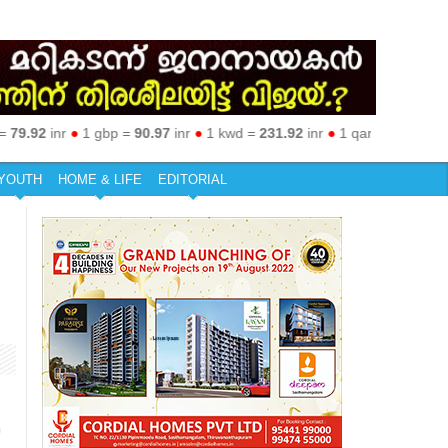
92
inr
●
1 gbp =
90.97
inr
●
1 kwd =
231.92
inr
●
1 qar =
19.36
inr
●
1 s
YOUTH
HOME & LIFE
EDITORIAL