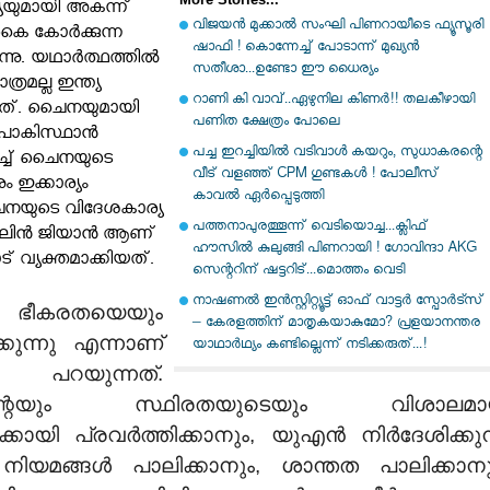
്യയുമായി അകന്ന്
വിജയന്‍ മുക്കാല്‍ സംഘി പിണറായീടെ ഫ്യൂസൂരി
കൈ കോർക്കുന്ന
ഷാഫി ! കൊന്നേച്ച് പോടാന്ന് മുഖ്യന്‍
ടുന്നു. യഥാർത്ഥത്തിൽ
സതീശാ...ഉണ്ടോ ഈ ധൈര്യം
രമല്ല ഇന്ത്യ
റാണി കി വാവ്..ഏഴുനില കിണർ!! തലകീഴായി
നത്. ചൈനയുമായി
പണിത ക്ഷേത്രം പോലെ
യ-പാകിസ്ഥാൻ
പച്ച ഇറച്ചിയില്‍ വടിവാള്‍ കയറും, സുധാകരന്റെ
ച്ച് ചൈനയുടെ
വീട് വളഞ്ഞ് CPM ഗുണ്ടകള്‍ ! പോലീസ്
ം ഇക്കാര്യം
കാവല്‍ ഏര്‍പ്പെടുത്തി
നയുടെ വിദേശകാര്യ
പത്തനാപുരത്തൂന്ന് വെടിയൊച്ച...ക്ലിഫ്
വ് ലിൻ ജിയാൻ ആണ്
ഹൗസില്‍ കുലുങ്ങി പിണറായി ! ഗോവിന്ദാ AKG
ട് വ്യക്തമാക്കിയത്.
സെന്ററിന് ഷട്ടറിട്...മൊത്തം വെടി
നാഷണൽ ഇൻസ്റ്റിറ്റ്യൂട്ട് ഓഫ് വാട്ടർ സ്പോർട്സ്
ം ഭീകരതയെയും
– കേരളത്തിന് മാതൃകയാകുമോ? പ്രളയാനന്തര
ുന്നു എന്നാണ്
യാഥാർഥ്യം കണ്ടില്ലെന്ന് നടിക്കരുത്...!
ൽ പറയുന്നത്.
ിന്റെയും സ്ഥിരതയുടെയും വിശാലമ
ക്കായി പ്രവർത്തിക്കാനും, യുഎൻ നിർദേശിക്കുന
 നിയമങ്ങൾ പാലിക്കാനും, ശാന്തത പാലിക്കാനു