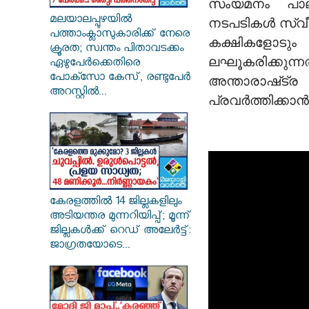
സംയമനം പാലിക
മലയാലപ്പുഴയിൽ
നടപടികൾ സ്വീകര
പത്താംക്ലാസുകാരിക്ക് നേരെ
കക്ഷികളോടും
ക്രൂരത; സ്വന്തം പിതാവടക്കം
ലഘൂകരിക്കു
ഏഴുപേർക്കെതിരെ
പോക്സോ കേസ്, രണ്ടുപേർ
അന്താരാഷ്‌ട
അറസ്റ്റിൽ...
പ്രവർത്തിക്കാ
കേരളത്തിൽ 14 ജില്ലകളിലും
അടിയന്തര മുന്നറിയിപ്പ്; മൂന്ന്
ജില്ലകൾക്ക് റെഡ് അലേർട്ട്:
ജാഗ്രതയോടെ...