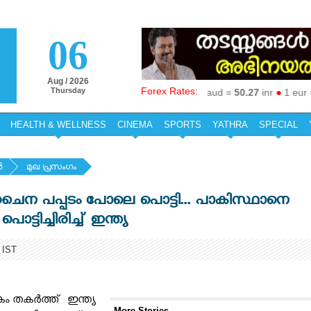
06
Aug / 2026
Forex Rates:
Thursday
1 aed =
19.19
inr
●
1 aud =
50.27
inr
●
1 eur =
79.
HEALTH & WELLNESS
CINEMA
SPORTS
YATHRA
SPECIAL
‍
മുഖ പ്രസംഗം
ൈന പപ്പടം പോലെ പൊട്ടി... പാകിസ്ഥാനെ
പൊട്ടിച്ചിരിച്ച് ഇന്ത്യ
 IST
കം തകർത്ത് ഇന്ത്യ
More Stories...