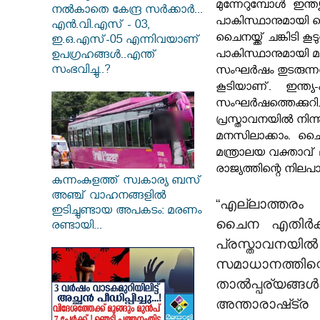
മുന്നേറുമ്പോൾ
ഇന്ത
നൽകാതെ കേന്ദ്ര സർക്കാർ...
പാകിസ്ഥാനുമായി 
എൻ.വി.എസ് - 03,
ചൈനയ്ക്ക് ചങ്കിടി കൂ
ഇ.ഒ.എസ്-05 എന്നിവയാണ്
പാകിസ്ഥാനുമായി മാത്
ഉപഗ്രഹങ്ങൾ..എന്ത്
സംഭവിച്ചു..?
സംഘർഷം തുടരുന്
കൂടിയാണ്.
ഇന്ത്
സംഘർഷത്തെക്കുറി
പ്രസ്താവനയിൽ നിന്നു
മനസിലാക്കാം. ചൈ
മന്ത്രാലയ വക്താ
രാജ്യത്തിന്റെ നിലപാ
കുന്നംകുളത്ത് സ്വകാര്യ ബസ്
അഞ്ച് വാഹനങ്ങളിൽ
“എല്ലാത്തര
ഇടിച്ചുണ്ടായ അപകടം: മരണം
ചൈന എതിർക്ക
രണ്ടായി...
പ്രസ്താവനയി
സമാധാനത്ത
താൽപ്പര്യങ്ങൾ
അന്താരാഷ്‌ട്ര