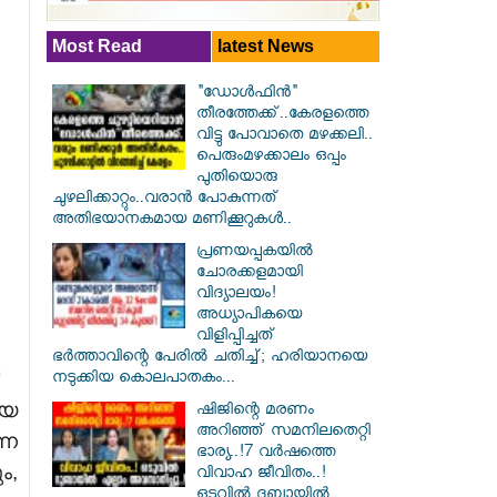
Most Read
latest News
"ഡോൾഫിൻ"
തീരത്തേക്ക്..കേരളത്തെ
വിട്ടു പോവാതെ മഴക്കലി..
പെരുംമഴക്കാലം ഒപ്പം
പുതിയൊരു
ചുഴലിക്കാറ്റും..വരാൻ പോകുന്നത്
അതിഭയാനകമായ മണിക്കൂറുകൾ..
പ്രണയപ്പകയിൽ
ചോരക്കളമായി
വിദ്യാലയം!
അധ്യാപികയെ
വിളിപ്പിച്ചത്
ഭർത്താവിന്റെ പേരിൽ ചതിച്ച്; ഹരിയാനയെ
നടുക്കിയ കൊലപാതകം...
ായ
ഷിജിന്റെ മരണം
അറിഞ്ഞ് സമനിലതെറ്റി
്ന
ഭാര്യ..!7 വർഷത്തെ
ം,
വിവാഹ ജീവിതം..!
ഒടുവിൽ ദുബായിൽ