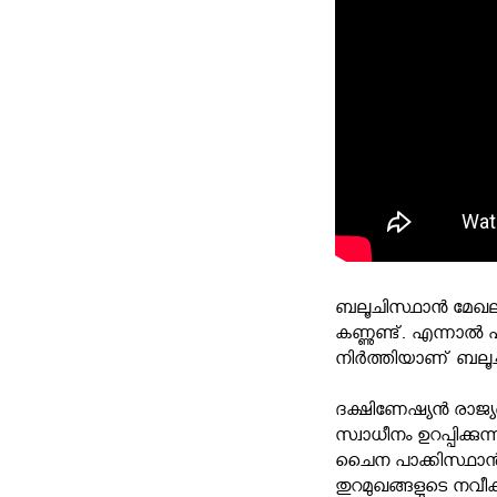
ബലൂചിസ്ഥാന്‍ മേഖ
കണ്ണുണ്ട്. എന്നാല
നിര്‍ത്തിയാണ് ബലൂച
ദക്ഷിണേഷ്യന്‍ രാജ്യങ
സ്വാധീനം ഉറപ്പിക്
ചൈന പാക്കിസ്ഥാന്‍ 
തുറമുഖങ്ങളുടെ നവ