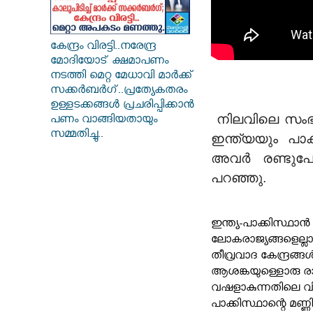
കേന്ദ്രം വിരട്ടി..നരേന്ദ്ര
മോദിയോട് ക്ഷമാപണം
നടത്തി മെറ്റ മേധാവി മാർക്ക്
സക്കർബർ​ഗ്..പ്രത്യേകതരം
ഉള്ളടക്കങ്ങൾ പ്രചരിപ്പിക്കാൻ
നിലവിലെ സംഭവ
പണം വാങ്ങിയതായും
സമ്മതിച്ചു..
ഇന്ത്യയും പാ
അവർ രണ്ടുപ
പറഞ്ഞു.
ഇന്ത്യ-പാക്കിസ്ഥാന്
ലോകരാജ്യങ്ങളെല്ല
തീവ്രവാദ കേന്ദ്രങ്ങള
ആശങ്കയുള്ളൊരു രാജ
വഷളാകുന്നതിലെ വിഷ
പാക്കിസ്ഥാന്റെ മണ്