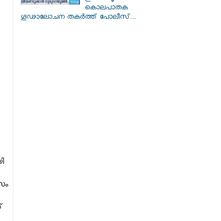
കൊലപാതക
ഗൂഢാലോചന തകർത്ത് പോലീസ്...
യി
സം
്