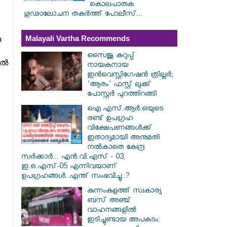
കൊലപാതക
ഗൂഢാലോചന തകർത്ത് പോലീസ്...
Malayali Vartha Recommends
ു
സൈജു കുറുപ്പ്
ല്‍
നായകനായ
ഇൻവെസ്റ്റിഗേഷൻ ത്രില്ലർ;
'ആരം' ഫസ്റ്റ് ലുക്ക്
പോസ്റ്റർ പുറത്തിറങ്ങി
ഐ.എസ്.ആർ.ഒയുടെ
രണ്ട് ഉപഗ്രഹ
വിക്ഷേപണങ്ങൾക്ക്
ഇതാദ്യമായി അനുമതി
നൽകാതെ കേന്ദ്ര
സർക്കാർ... എൻ.വി.എസ് - 03,
ഇ.ഒ.എസ്-05 എന്നിവയാണ്
ഉപഗ്രഹങ്ങൾ..എന്ത് സംഭവിച്ചു..?
കുന്നംകുളത്ത് സ്വകാര്യ
ബസ് അഞ്ച്
വാഹനങ്ങളിൽ
ഇടിച്ചുണ്ടായ അപകടം: