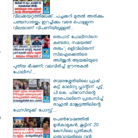
വിലക്കയറ്റത്തിലേക്ക്..പച്ചക്കറി മുതൽ അരിക്കും
പഞ്ചസാരയ്ക്കും ഇറച്ചിക്കും വരെ പൊള്ളുന്ന
വിലയാണ് വിപണിയിലുള്ളത്..
ഒരുപാട് പോലീസിനെ
കണ്ടതാ, സമയത്ത്
തരും'; ഒളിവിലിരുന്ന്
്
സിഐക്കെതിരെ
അർജുൻ ആയങ്കിയുടെ
പുതിയ ഭീഷണി: വലവിരിച്ച് ഊന്നുകൽ
പോലീസ്...
താമരശ്ശേരിയിലെ ഫ്രഷ്
കട്ട് മാലിന്യ പ്ലാന്റിന് പൂട്ട്;
പി.കെ. ഫിറോസിന്റെ
ഇടപെടലിനെ പ്രശംസിച്ച്
രാഹുൽ മാങ്കൂട്ടത്തിലിന്റെ
ഫേസ്ബുക്ക് പോസ്റ്റ്...
െ
പെൺവേഷത്തിൽ
മുൻകാമുകൻ, കൂട്ടിന് 20
കേസിലെ പ്രതികൾ;
ഗുരുവായൂരിലെ വൻ