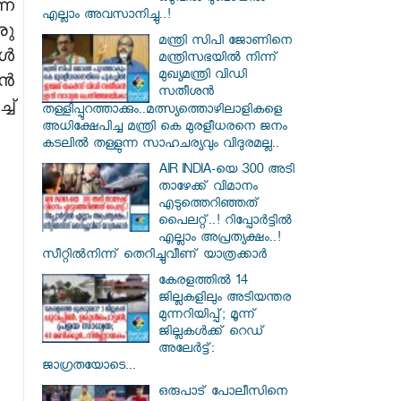
്ന
എല്ലാം അവസാനിച്ചു..!
രു
മന്ത്രി സിപി ജോണിനെ
ങൾ
മന്ത്രിസഭയില്‍ നിന്ന്
മുഖ്യമന്ത്രി വിഡി
ാൻ
സതീശന്‍
ച്
തള്ളിപ്പുറത്താക്കും..മത്സ്യത്തൊഴിലാളികളെ
അധിക്ഷേപിച്ച മന്ത്രി കെ മുരളീധരനെ ജനം
കടലില്‍ തള്ളുന്ന സാഹചര്യവും വിദുരമല്ല..
AIR INDIA-യെ 300 അടി
താഴേക്ക് വിമാനം
എടുത്തെറിഞ്ഞത്
പൈലറ്റ്..! റിപ്പോർട്ടിൽ
എല്ലാം അപ്രത്യക്ഷം..!
സീറ്റിൽനിന്ന് തെറിച്ചുവീണ് യാത്രക്കാർ
കേരളത്തിൽ 14
ജില്ലകളിലും അടിയന്തര
മുന്നറിയിപ്പ്; മൂന്ന്
ജില്ലകൾക്ക് റെഡ്
അലേർട്ട്:
ജാഗ്രതയോടെ...
ഒരുപാട് പോലീസിനെ