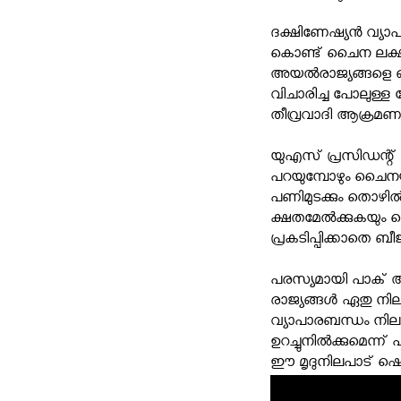
ദക്ഷിണേഷ്യന്‍ വ്യ
കൊണ്ട് ചൈന ലക്ഷ്യം
അയല്‍രാജ്യങ്ങളെ ഒപ
വിചാരിച്ച പോലുള്ള വ
തീവ്രവാദി ആക്രമണ
യുഎസ് പ്രസിഡന്റ് ഡ
പറയുമ്പോഴും ചൈനയ്
പണിമുടക്കും തൊഴില്‍
ക്ഷതമേല്‍ക്കുകയും 
പ്രകടിപ്പിക്കാതെ ബീ
പരസ്യമായി പാക് അന
രാജ്യങ്ങള്‍ ഏതു നില
വ്യാപാരബന്ധം നിലയ്ക്
ഉറച്ചുനില്‍ക്കുമെന്
ഈ മൃദുനിലപാട് ഷെഹ