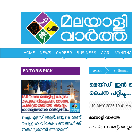
HOME
NEWS
CAREER
BUSINESS
AGRI
VANITHA
EDITOR'S PICK
ഹോം
വാര്‍ത്തകള്
മെയ്ഡ് ഇൻ ച
ചൈന പറ്റിച്ചു... 
10 MAY 2025 10:41 AM
ഐ.എസ്.ആർ.ഒയുടെ രണ്ട്
മലയാളി വാര്‍ത്ത
ഉപഗ്രഹ വിക്ഷേപണങ്ങൾക്ക്
പാകിസ്ഥാന്റെ മസ്ത
ഇതാദ്യമായി അനുമതി