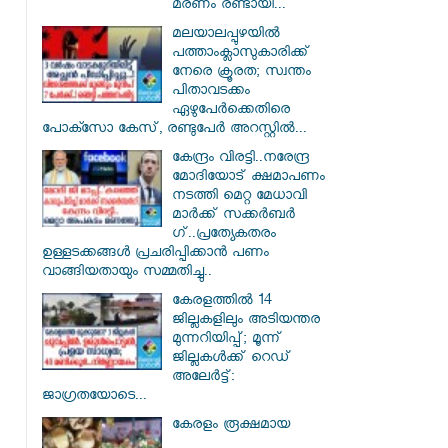
മരണം രണ്ടായി...
മലയാലപ്പുഴയിൽ
പത്താംക്ലാസുകാരിക്ക്
നേരെ ക്രൂരത; സ്വന്തം
പിതാവടക്കം
ഏഴുപേർക്കെതിരെ
പോക്സോ കേസ്, രണ്ടുപേർ അറസ്റ്റിൽ...
കേന്ദ്രം വിരട്ടി..നരേന്ദ്ര
മോദിയോട് ക്ഷമാപണം
നടത്തി മെറ്റ മേധാവി
മാർക്ക് സക്കർബർ​
ഗ്..പ്രത്യേകതരം
ഉള്ളടക്കങ്ങൾ പ്രചരിപ്പിക്കാൻ പണം
വാങ്ങിയതായും സമ്മതിച്ചു..
കേരളത്തിൽ 14
ജില്ലകളിലും അടിയന്തര
മുന്നറിയിപ്പ്; മൂന്ന്
ജില്ലകൾക്ക് റെഡ്
അലേർട്ട്:
ജാഗ്രതയോടെ...
കേരളം രൂക്ഷമായ