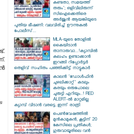
കണ്ടതാ, സമയത്ത്
തരും'; ഒളിവിലിരുന്ന്
സിഐക്കെതിരെ
അർജുൻ ആയങ്കിയുടെ
പുതിയ ഭീഷണി: വലവിരിച്ച് ഊന്നുകൽ
പോലീസ്...
MLA-യുടെ തോളിൽ
കൈയിടാൻ
്.
താനാരുവാ...!ക്യാമ്പിൽ
കലഹം ഉണ്ടാക്കാൻ
്.
ഇറങ്ങി റിപ്പോർട്ടർ
ാൻ
തെളിവ് സഹിതം പഞ്ഞിക്കിട്ട് നാട്ടുകാർ
കാലൻ 'ഡോൾഫിൻ
ചുഴലിക്കാറ്റ്' കടലും
കരയും ഒരുപോലെ
ചുരുട്ടി എറിയും..! RED
ALERT-ൽ മാറ്റമില്ല
െ
ക്യാമ്പ് വിടാൻ വരട്ടെ..ഇന്ന് രാത്രി
പെൺവേഷത്തിൽ
മുൻകാമുകൻ, കൂട്ടിന് 20
കേസിലെ പ്രതികൾ;
ഗുരുവായൂരിലെ വൻ