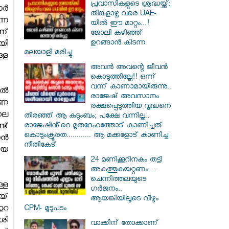
പ്രവാസികളുടെ ശ്രദ്ധയ്ക്ക്:
ര്‍
തിങ്കളാഴ്ച വരെ UAE-
്ന
യിൽ ഈ മാറ്റം...!
ാണ്
ജോലി കഴിഞ്ഞ്
ഉറങ്ങാൻ കിടന്ന
യി
മലയാളി മരിച്ചു
ള്ള
അവൻ അവന്റെ ജീവൻ
കൊടുത്തില്ലേ!! ഒന്ന്
വന്ന് കാണാമായിരുന്നു..
ല്‍
രാജേഷ് അവസാനം
ഷണ
രക്ഷപ്പെടുത്തിയ വൃദ്ധനെ
ലെ
തിരഞ്ഞ് ആ കുടുംബം; പക്ഷേ വന്നില്ല..
രാജേഷിൻ്റെ മൃതദേഹത്തോട് കാണിച്ചത്
ട്
കൊടുംക്രൂരത............ ആ മക്കളോട് കാണിച്ച
ാൻ
നീതികേട്
ായ
24 മണിക്കൂറിനകം തട്ടി
അകത്തുകയറ്റണം....
ചെന്നിത്തലയുടെ
്ള
ഗർജനം..
യ്
ആയങ്കിയിലൂടെ വീഴും
ഹുറ
CPM- മൂടുപടം
ശി
വാക്കിന് തോക്കാണ്