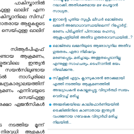
 പാകിസ്താനില്‍
റദ്ധാക്കി..അതിശക്തമായ മഴ പെയ്യാൻ
്ഫുള്ള ഖാലിദ് എന്ന
സാധ്യത..
ാകിസ്താനിലെ സിന്ധ്
ഇറാന്റെ പുതിയ സുപ്രീം ലീഡർ മൊജ്തബ
ജ്ഞാതരായ ആളുകളുടെ
ഖമേനി അബോധാവസ്ഥയിലെന്ന് റിപ്പോർട്ട്;
സെയ്ഫുള്ള ഖാലിദ്
ഭരണം പിടിച്ചതിന് പിന്നാലെ രഹസ്യ
ആശുപത്രിയിൽ അതീവ ഗുരുതരാവസ്ഥയിൽ...?
മൊജ്തബ ഖമേനിയുടെ ആരോഗ്യനില അതീവ
്‍ സിആര്‍പിഎഫ്
ഗുരുതരം..ഏതാ നിമിഷവും
യുണ്ടായ ആക്രമണം,
മരണപ്പെടും..മരിച്ചാലും അത്ഭുതപ്പെടാനില്ല
ുവിലെ ഇന്ത്യന്‍
എന്നുള്ള സാഹചര്യം..ടെഹ്റാനിൽ ഭയം
് ഓഫ് സയൻസിലുണ്ടായ
നിഴലിക്കുന്നു..
ല്‍ നാഗ്പുരിലെ
സ്‌കൂളില്‍ എട്ടാം ക്ലാസുകാരന്‍ തോക്കുമായി
ദ്രകാര്യാലയത്തിന്
എത്തി നടത്തിയ ആക്രമണത്തില്‍
അദ്ധ്യാപകന്‍ കൊല്ലപ്പെട്ടു; വിദ്യാര്‍ത്ഥി സ്വയം
രമണം എന്നിവയുടെ
വെടിവച്ച് മരിച്ചു
ണ് സെയ്ഫുള്ള
രക്ഷാ ഏജന്‍സികള്‍
അമേരിക്കയിലെ കാലിഫോർണിയയിൽ
ട്രെക്കിങ്ങിനിടെ കാണാതായ ഇന്ത്യൻ
വംശജനായ ഗവേഷക വിദ്യാർഥി മരിച്ച
നിലയിൽ...
ടെ നടത്തിയ മൂന്ന്
 നിരവധി ആളുകള്‍