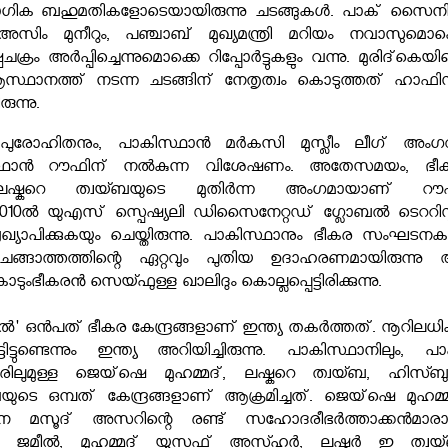
ോഗിക ബഹുമതികളോടെയായിരുന്നു ചടങ്ങുകള്‍. പാക് സൈന
ം മുനീറും, പഞ്ചാബ് മുഖ്യമന്ത്രി മറിയം നവാസുമൊക്
പചക്രം അര്‍പ്പിച്ചെന്നുമൊക്കെ റിപ്പോര്‍ട്ടുകളും വന്നു. മുരിദ്‌കെയ
സ്ഥാനത്ത് നടന്ന ചടങ്ങിന് നേതൃത്വം കൊടുത്തത് ഹാഫി
ന്നു.
ം പുരോഹിതനും, പാകിസ്ഥാന്‍ മര്‍കസി മുസ്ലീം ലീഗ് അംഗവ
ഥാന്‍ റൗഫിന് നല്‍കുന്ന വിശേഷണം. അതേസമയം, ഭീ
കറെ ത്വയ്ബയുടെ മുതിര്‍ന്ന അംഗമായാണ് റൗ
2010ല്‍ യുഎസ് സ്പെഷ്യലി ഡിസൈനേറ്റഡ് ഗ്ലോബല്‍ ടെററിസ്റ്
യാപിക്കുകയും ചെയ്തിരുന്നു. പാകിസ്ഥാനും ഭീകര സംഘടനകള
ന ചങ്ങാത്തത്തിന്റെ ഏറ്റവും പുതിയ ഉദാഹരണമായിരുന്നു
ടുംഭീകരൻ സെയ്ഫുള്ള ഖാലിദും കൊല്ലപ്പെട്ടിരിക്കുന്നു.
ല്‍' ഒന്‍പത് ഭീകര കേന്ദ്രങ്ങളാണ് ഇന്ത്യ തകര്‍ത്തത്. നൂറിലധ
ട്ടിട്ടുണ്ടെന്നും ഇന്ത്യ അറിയിച്ചിരുന്നു. പാകിസ്ഥാനിലും, പ
ിലുമുള്ള ജെയ്‌ഷെ മുഹമ്മദ്, ലഷ്കറെ ത്വയ്ബ, ഹിസ്ബ
ുടെ ഒമ്പത് കേന്ദ്രങ്ങളാണ് ആക്രമിച്ചത്. ജെയ്‌ഷെ മുഹമ്മ
 മസൂദ് അസറിന്റെ രണ്ട് സഹോദരീഭർത്താക്കൻമാര
 ജമീല്‍, മുഹമ്മദ് യൂസഫ് അസ്ഹര്‍, ലഷ്കര്‍ ഇ ത്വയ