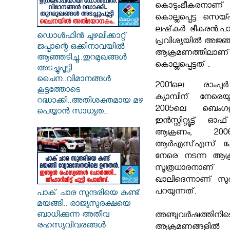
കൊടുംഭീകരനാണ്
കൊല്ലപ്പെട്ട സെയ
ലഷ്‌കര്‍ ഭീകരൻ.പ
ഡൊൾഫിൻ ചുഴലിക്കാറ്റ്
പ്രവിശ്യയില്‍ അ
ജപ്പാന്റെ ഒക്കിനാവയിൽ
ആക്രമണത്തിലാണ് 
ആഞ്ഞടിച്ചു..തുറമുഖങ്ങൾ
കൊല്ലപ്പെട്ടത് .
അടച്ചുപൂട്ടി
ചൈന..വിമാനങ്ങൾ
2001ലെ രാംപുര
കൂട്ടത്തോടെ
ക്യാമ്പിന് നേരെ
റദ്ധാക്കി..അതിശക്തമായ മഴ
2005ലെ ബെംഗളൂര
പെയ്യാൻ സാധ്യത..
ഇൻസ്റ്റിറ്റ്യൂട്ട
ആക്രണം, 2006
ആര്‍എസ്എസ് കേന്
നേരെ നടന്ന ആക്
സൂത്രധാരനാ
ഖാലിദെന്നാണ് സു
പറയുന്നത്.
പാക് ചാര സുന്ദരിയെ കണ്ട്
മയങ്ങി.. രാജ്യസുരക്ഷയെ
ബാധിക്കുന്ന അതീവ
അഞ്ചുവര്‍ഷത്തിനി
രഹസ്യവിവരങ്ങൾ
ആക്രമണങ്ങളില്‍