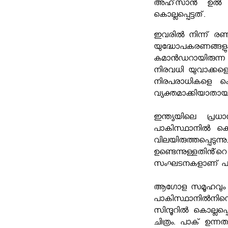
അഹ്‌സാൻ ഉൽ ഹഖ
കൊല്ലപ്പെട്ടത്.
ഇവരിൽ നിന്ന് രണ്
യുദ്ധോപകരണങ്ങളും
കമാൻഡറായിരുന്ന കുട്
നിരവധി യുവാക്കളെ 
നിരപരാധികളെ കൊല
വ്യക്തമാക്കിയാതായി
ഇന്ത്യയിലെ പ്ര
പാകിസ്ഥാനിൽ കൊല
വിലയിരുത്തപ്പെടു
ഉണ്ടെന്നുള്ളത
സംഘടനകളാണ് പാകിസ
ആഗോള സമൂഹവും ഇന്
പാകിസ്ഥാനില്‍നിന്
സിന്ദൂറില്‍ കൊല്ല
ചിത്രം. പാക് ഉന്