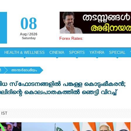
08
Aug / 2026
Forex Rates:
Saturday
HEALTH & WELLNESS
CINEMA
SPORTS
YATHRA
SPECIAL
‍
അന്തര്‍ദേശീയം
ിവിധ സ്‌ഫോടനങ്ങളില്‍ പങ്കുള്ള കൊടുംഭീകരൻ;
ലിദിന്റെ കൊലപാതകത്തിൽ ഞെട്ടി വിറച്ച്
 IST