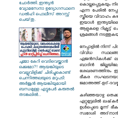
ചോർത്തി..ഇന്ത്യൻ
കൊല്ലപ്പെടുകയും നിര
വ്യോമസേനാ ഉദ്യോഗസ്ഥനെ
എന്ന പേരില്‍ നേപ്
ഡൽഹി പൊലീസ് അറസ്റ്റ്
സ്ത്രീയെ വിവാഹം കഴ
ചെയ്‌തു..
ഇയാള്‍ ഇന്ത്യയില
ആളുകളെ റിക്രൂട്ട് ച
ശ്രമങ്ങള്‍ നടത്തുകയു
നേപ്പാളില്‍ നിന്ന് 
വിവിധ സ്ഥലങ്ങ
ഏജന്‍സികള്‍ക്ക് 
ചുമ്മാ കേറി വെടിവെയ്ക്കാൻ
ബാദിന്‍ ജില്ലയില
ഒക്കുമോ?! ആയങ്കിയുടെ
ശേഖരണത്തിനും ഇയ
വെല്ലുവിളിക്ക് ചിരിച്ചുകൊണ്ട്
ഭീകര സംഘടനയായ
ചെന്നിത്തലയുടെ മറുപടി:
ജമാഅത്ത്-ഉദ്-ദവയ്ക
അർജുൻ ആയങ്കിയുമായി
ബന്ധമുള്ള എട്ടുപേർ കരുതൽ
തടങ്കലിൽ...
കഴിഞ്ഞയാഴ്ച തെക്
ഏറ്റുമുട്ടലിൽ ലഷ
ഉൾപ്പെടെ മൂന്ന് ഭീ
സ്വദേശി അദ്‌ന