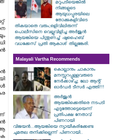
ത്
മറുപടിയെങ്കിൽ
നിങ്ങളുടെ
ആയുധപ്പുരയിലെ
തോക്കുകളിവിടെ
റ്
തികയാതെ വരും;ഒളിവിലിരുന്ന്
ാന
പൊലീസിനെ വെല്ലുവിളിച്ച അർജുൻ
യും
ആയങ്കിയെ പിന്തുണച്ച് ഷുഹൈബ്
ധി
വധക്കേസ് പ്രതി ആകാശ് തില്ലങ്കേരി.
ഥൻ
Malayali Vartha Recommends
കൊല്ലാനും ചാകാനും
രൻ
മനസ്സുറപ്പുള്ളവരുടെ
യി
നേർക്കാഴ്ച്ച; ലോ ആന്റ്
ങൾ
ഓർഡർ ടീസർ എത്തി!!!
കര
അർജുൻ
ആയങ്കിക്കെതിരെ നടപടി
എടുത്തോട്ടെയെന്ന്
ണ്
പ്രതിപക്ഷ നേതാവ്
പിണറായി
്‍
വിജയൻ...ആയങ്കിയെ ന്യായീകരിക്കേണ്ട
ു ആ
ചുമതല തനിക്കില്ലെന്ന് പിണറായി..
ാക