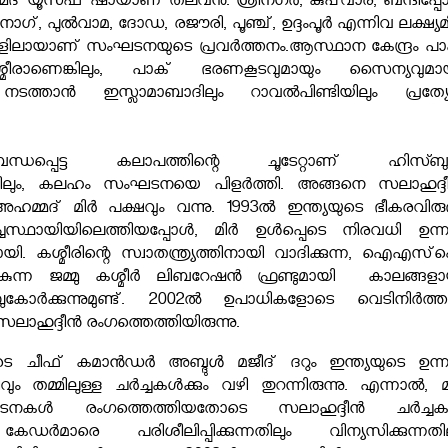
മ്മദ് യൂസഫ് ഷായാണ് തലവന്‍. ശ്രീനഗർ, കുപ്‌വാര, ബന്ദിപ്പോ
ാഗ്, പുൽവാമ, ദോഡ, രജൗരി, പൂഞ്ച്, ഉദ്ദംപൂർ എന്നിവ ലക്ഷ്യമിട
ിലായാണ് സംഘടനയുടെ പ്രവര്‍ത്തനം.ആസ്ഥാന കേന്ദ്രം പാ
ീരാണെങ്കിലും, പാക് ഭരണകൂടവുമായും സൈന്യവുമായ
്താന്‍ ഇസ്ലാമാബാദിലും റാവല്‍പിണ്ടിയിലും പ്രത്യ
ന്ധപ്പെട്ട കലാപത്തിന്റെ ചൂടേറ്റാണ് ഹിസ്ബുള
കിലും, കലഹം സംഘടനയെ പിളര്‍ത്തി. അങ്ങനെ സലാഹുദ്ദീന
മ്മദ് മിർ പക്ഷവും വന്നു. 1993ല്‍ ഇന്ത്യയുടെ ഭീകരവിരുദ
ചസ്ഥായിയിലെത്തിയപ്പോള്‍, മിര്‍ ഉള്‍പ്പെടെ നിരവധി ഉന്
ായി. കശ്മീരിന്റെ സ്വാതന്ത്ര്യത്തിനായി വാദിക്കുന്ന, ഐഎസ
്ന ജമ്മു കശ്മീര്‍ ലിബറേഷന്‍ ഫ്രണ്ടുമായി കാലങ്ങളാ
കോര്‍ക്കുന്നുമുണ്ട്. 2002ല്‍ ഉപാധികളോടെ വെടിനിര്‍ത്തല
ലാഹുദ്ദീന്‍ രംഗത്തെത്തിയിരുന്നു.
ചീഫ് കമാൻഡർ അബ്ദുൾ മജീദ് ദറും ഇന്ത്യയുടെ ഉന്
മ്മിലുള്ള ചര്‍ച്ചകള്‍ക്കും വഴി തുറന്നിരുന്നു. എന്നാല്‍, മറ
കള്‍ രംഗത്തെത്തിയതോടെ സലാഹുദ്ദീന്‍ ചര്‍ച്ചകള
കേഡര്‍മാരെ പരിശീലിപ്പിക്കുന്നതിലും വിന്യസിക്കുന്നതില