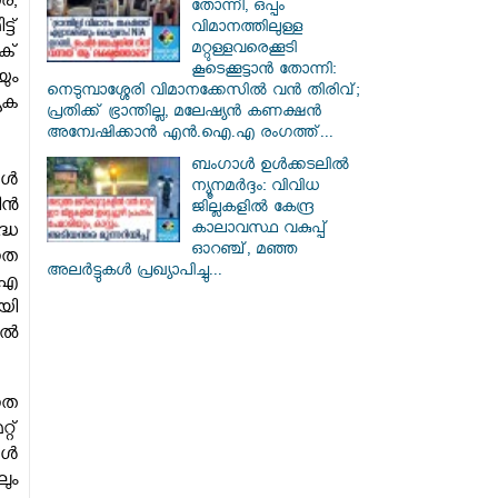
ര,
തോന്നി, ഒപ്പം
്ട്
വിമാനത്തിലുള്ള
മറ്റുള്ളവരെക്കൂടി
ക്
കൂടെക്കൂട്ടാൻ തോന്നി:
ും
നെടുമ്പാശ്ശേരി വിമാനക്കേസിൽ വൻ തിരിവ്;
േക
പ്രതിക്ക് ഭ്രാന്തില്ല, മലേഷ്യൻ കണക്ഷൻ
അന്വേഷിക്കാൻ എൻ.ഐ.എ രംഗത്ത്...
ബംഗാൾ ഉൾക്കടലിൽ
്‍
ന്യൂനമർദ്ദം: വിവിധ
്‍
ജില്ലകളിൽ കേന്ദ്ര
കാലാവസ്ഥ വകുപ്പ്
്ധ
ഓറഞ്ച്, മഞ്ഞ
നത
അലർട്ടുകൾ പ്രഖ്യാപിച്ചു...
്ഐ
യി
്‍
നത
്റ്
്‍
ും