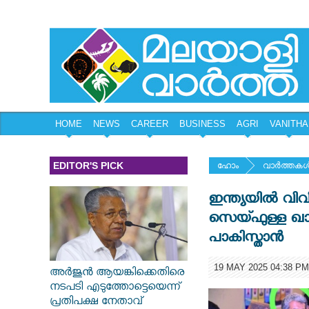
HOME
NEWS
CAREER
BUSINESS
AGRI
VANITHA
EDITOR'S PICK
ഹോം
വാര്‍ത്തകള്
ഇന്ത്യയില്‍ വ
സെയ്ഫുള്ള ഖാ
പാകിസ്താൻ
19 MAY 2025 04:38 PM
അർജുൻ ആയങ്കിക്കെതിരെ
നടപടി എടുത്തോട്ടെയെന്ന്
പ്രതിപക്ഷ നേതാവ്