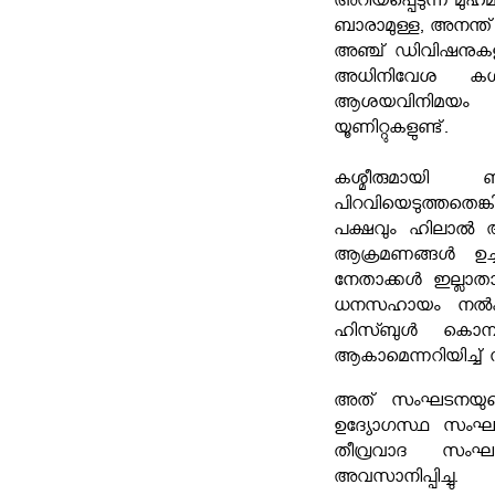
അറിയപ്പെടുന്ന മുഹ
ബാരാമുള്ള, അനന്ത്ന
അഞ്ച് ഡിവിഷനുകള
അധിനിവേശ കശ്മ
ആശയവിനിമയം നടത
യൂണിറ്റുകളുണ്ട്.
കശ്മീരുമായി ബ
പിറവിയെടുത്തതെങ്
പക്ഷവും ഹിലാൽ അഹ
ആക്രമണങ്ങള്‍ ഉച്
നേതാക്കള്‍ ഇല്ലാത
ധനസഹായം നല്‍കുന
ഹിസ്ബുള്‍ കൊമ്പു
ആകാമെന്നറിയിച്ച് സ
അത് സംഘടനയുടെ 
ഉദ്യോഗസ്ഥ സംഘവും ത
തീവ്രവാദ സംഘടന
അവസാനിപ്പിച്ചു. 