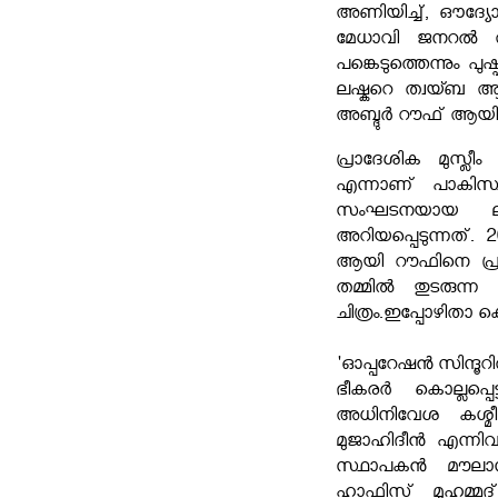
അണിയിച്ച്, ഔദ്യ
മേധാവി ജനറൽ അസി
പങ്കെടുത്തെന്നും പുഷ്
ലഷ്കറെ ത്വയ്ബ ആ
അബ്ദുർ റൗഫ് ആയിരു
പ്രാദേശിക മുസ്ലീ
എന്നാണ് പാകിസ്
സംഘടനയായ ലഷ്
അറിയപ്പെടുന്നത്. 
ആയി റൗഫിനെ പ്രഖ്
തമ്മില്‍ തുടരുന്
ചിത്രം.ഇപ്പോഴിതാ കൊ
'ഓപ്പറേഷൻ സിന്ദൂറി
ഭീകരര്‍ കൊല്ലപ്പെ
അധിനിവേശ കശ്മീര
മുജാഹിദീൻ എന്നിവയ
സ്ഥാപകൻ മൗലാന
ഹാഫിസ് മുഹമ്മദ്