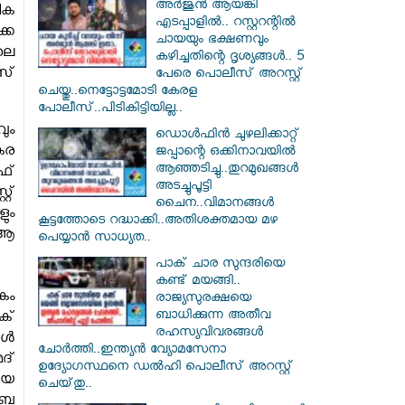
അർജുൻ ആയങ്കി
ിക
എടപ്പാളിൽ.. റസ്റ്ററന്റിൽ
കെ
ചായയും ഭക്ഷണവും
ിലെ
കഴിച്ചതിന്റെ ദൃശ്യങ്ങൾ.. 5
സ്
പേരെ പൊലീസ് അറസ്റ്റ്
ചെയ്തു..നെട്ടോട്ടമോടി കേരള
പോലീസ്..പിടികിട്ടിയില്ല..
ും
ഡൊൾഫിൻ ചുഴലിക്കാറ്റ്
കര
ജപ്പാന്റെ ഒക്കിനാവയിൽ
ആഞ്ഞടിച്ചു..തുറമുഖങ്ങൾ
ഫ്
അടച്ചുപൂട്ടി
റ്
ചൈന..വിമാനങ്ങൾ
ും
കൂട്ടത്തോടെ റദ്ധാക്കി..അതിശക്തമായ മഴ
 ആ
പെയ്യാൻ സാധ്യത..
പാക് ചാര സുന്ദരിയെ
കണ്ട് മയങ്ങി..
ികം
രാജ്യസുരക്ഷയെ
ബാധിക്കുന്ന അതീവ
ാക്
രഹസ്യവിവരങ്ങൾ
ുൾ
ചോർത്തി..ഇന്ത്യൻ വ്യോമസേനാ
ദ്
ഉദ്യോഗസ്ഥനെ ഡൽഹി പൊലീസ് അറസ്റ്റ്
ായ
ചെയ്‌തു..
്ബ