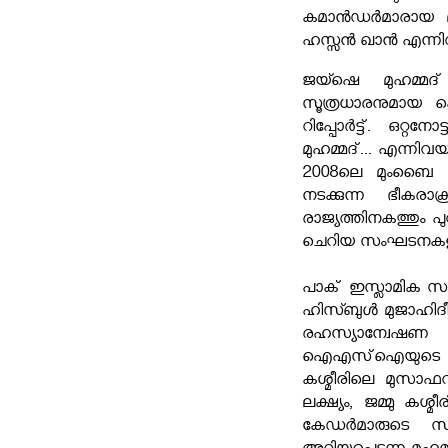
കമാൻഡർമാരായ മുദ
ഹസ്സൻ ഖാൻ എന്നിവര്‍
ജയ്ഷെ മുഹമ്മദ്
സൂത്രധാരനുമായ കെ
റിപ്പോര്‍ട്ട്. ഒറ
മുഹമ്മദ്... എന്നി
2008ലെ മുംബൈ ആ
നടക്കുന്ന ഭീകരാ
രാജ്യത്തിനകത്തും പ
ചെറിയ സംഘടനകളുമ
പാക് ഇസ്ലാമിക 
ഹിസ്ബുൾ മുജാഹിദീന
രഹസ്യാന്വേഷ
ഐഎസ്ഐയുടെ ആശി
കശ്മീരിലെ മുസാഫറാ
ലക്ഷ്യം, ജമ്മു കശ
കേഡര്‍മാരുടെ സം