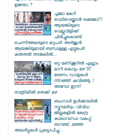
ഉണ്ടോ..?
ചുമ്മാ കേറി
വെടിവെയ്ക്കാൻ ഒക്കുമോ?!
ആയങ്കിയുടെ
വെല്ലുവിളിക്ക്
ചിരിച്ചുകൊണ്ട്
ചെന്നിത്തലയുടെ മറുപടി: അർജുൻ
ആയങ്കിയുമായി ബന്ധമുള്ള എട്ടുപേർ
കരുതൽ തടങ്കലിൽ...
ഒറ്റ മണിക്കൂറിൽ എല്ലാം
മാറി കൊടും മഴ 97
മരണം ഡാമുകൾ
നിറഞ്ഞ് കവിഞ്ഞു..!
അമ്പോ ഇന്ന്
രാത്രിയിൽ തെക്ക് മഴ
ബംഗാൾ ഉൾക്കടലിൽ
ന്യൂനമർദ്ദം: വിവിധ
ജില്ലകളിൽ കേന്ദ്ര
കാലാവസ്ഥ വകുപ്പ്
ഓറഞ്ച്, മഞ്ഞ
അലർട്ടുകൾ പ്രഖ്യാപിച്ചു...