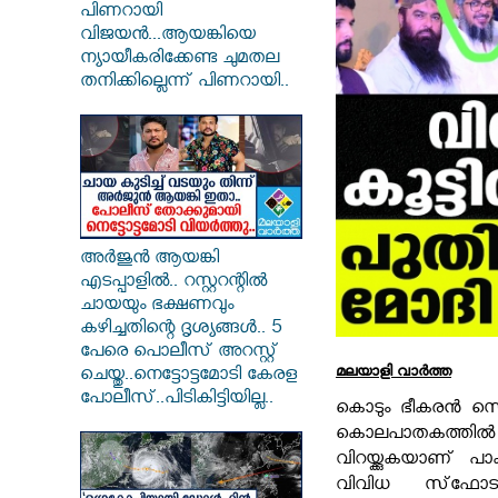
പിണറായി
വിജയൻ...ആയങ്കിയെ
ന്യായീകരിക്കേണ്ട ചുമതല
തനിക്കില്ലെന്ന് പിണറായി..
അർജുൻ ആയങ്കി
എടപ്പാളിൽ.. റസ്റ്ററന്റിൽ
ചായയും ഭക്ഷണവും
കഴിച്ചതിന്റെ ദൃശ്യങ്ങൾ.. 5
പേരെ പൊലീസ് അറസ്റ്റ്
മലയാളി വാര്‍ത്ത
ചെയ്തു..നെട്ടോട്ടമോടി കേരള
പോലീസ്..പിടികിട്ടിയില്ല..
കൊടും ഭീകരൻ സെയ
കൊലപാതകത്ത
വിറയ്ക്കുകയാണ് പാക
വിവിധ സ്‌ഫോടനങ