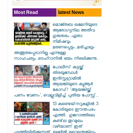
Most Read
latest News
മൊജ്തബ ഖമേനിയുടെ
ആരോഗ്യനില അതീവ
ഗുരുതരം..ഏതാ
നിമിഷവും
മരണപ്പെടും..മരിച്ചാലും
അത്ഭുതപ്പെടാനില്ല എന്നുള്ള
സാഹചര്യം..ടെഹ്റാനിൽ ഭയം നിഴലിക്കുന്നു..
പോലീസ് കട്ടയ്ക്ക്
തിരയുമ്പോൾ
ഇൻസ്റ്റഗ്രാമിൽ
ആയങ്കിയുടെ ക്യുആർ
കോഡ്! 'ആയങ്കിയ്ക്ക്
പണം വേണം', വെല്ലുവിളിച്ച് പുതിയ പോസ്റ്റ്...
13 കണ്ടെയ്‌നറുകളിൽ 3
കോടിയുടെ ഈന്തപഴം
എത്തി.. ഗുജറാത്തിലെ
കണ്ട്‌ല തുറമുഖം
വഴിയാണ് ഇത്
എത്തിയിരിക്കുന്നത്..ഉള്ളിൽ മറ്റെന്തെങ്കിലും