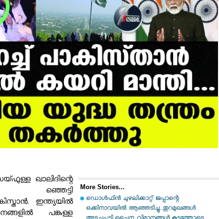
്ഫുള്ള ഖാലിദിന്റെ
More Stories...
ിൽ ഞ്ഞെട്ടി
ഡൊൾഫിൻ ചുഴലിക്കാറ്റ് ജപ്പാന്റെ
ിസ്താൻ. ഇന്ത്യയില്‍
ഒക്കിനാവയിൽ ആഞ്ഞടിച്ചു..തുറമുഖങ്ങൾ
്ങളില്‍ പങ്കുള്ള
അടച്ചുപൂട്ടി ചൈന..വിമാനങ്ങൾ കൂട്ടത്തോടെ