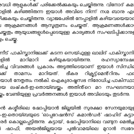
വധി ആളുകള്‍ക്ക് പരിക്കേല്‍ക്കുകയും ചെയ്തിരുന്നു. വിനോദ് കുമാ
പാളില്‍ കഴിഞ്ഞിരുന്ന ഇയാള്‍ അവിടെ നിന്ന് നഗ്മ ബാനു എന
ിക്കുകയും ചെയ്തിരുന്നു. വ്യാജപേരില്‍ നേപ്പാളില്‍ കഴിയവയെയ
െ ആക്രമണങ്ങള്‍ ആസൂത്രണം ചെയ്തത്. ആക്രമണങ്ങള്‍ക്കാ
െയ്തതും ആയുധങ്ങളുള്‍പ്പെടെയുള്ള കാര്യങ്ങള്‍ സംഘടിപ്പിക്കാനു
ം ചെയ്തു.
പിന്നീട് പാകിസ്താനിലേക്ക് കടന്ന സെയ്ഫുള്ള ഖാലിദ് പാകിസ്താനി
ളില്‍ മാറിമാറി കഴിയുകയായിരുന്നു. രഹസ്യാന്വേ
ലഭിച്ച വിവരങ്ങള്‍ പ്രകാരം അടുത്തിടെയാണ് ഇയാള്‍ സിന്ധി
േക്ക് താമസം മാറിയത്. ഭീകര റിക്രൂട്ട്‌മെൻ്റിനും ഫണ്
ാൾ നേതൃത്വം നൽകി. ഐക്യരാഷ്ട്രസഭ നിരോധിച്ച പാകിസ്ഥ
 ലഷ്‌കർ-ഇ-തൊയ്ബയ്ക്കും അതിൻ്റെ മറ സംഘടനയ
്കും വേണ്ടിയുള്ള പ്രവർത്തനങ്ങൾ ഇയാൾ അവിടെയും തുടർന്നു.
കൻ കശ്മീരിലെ ഷോപ്പിയാൻ ജില്ലയിൽ സുരക്ഷാ സേനയുമായുള
്‌കർ-ഇ-തൊയ്ബയുടെ 'ഓപ്പറേഷൻസ് കമാൻഡർ' ഷാഹിദ് കുട്ടാ
കരർ കൊല്ലപ്പെട്ടിരുന്നു. കുട്ടായ്, ഷോപ്പിയാനിലെ വണ്ടുന മെൽ
ാൻ ഷാഫി, അയൽജില്ലയായ പുൽവാമയിലെ മുറാൻ സ്വദേ