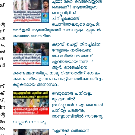
ചുമ്മാ കേറി വെടിവെയ്ക്കാൻ
ദ്
ഒക്കുമോ?! ആയങ്കിയുടെ
വെല്ലുവിളിക്ക്
ചിരിച്ചുകൊണ്ട്
റെ
ചെന്നിത്തലയുടെ മറുപടി:
അർജുൻ ആയങ്കിയുമായി ബന്ധമുള്ള എട്ടുപേർ
ണ്
കരുതൽ തടങ്കലിൽ...
ഷെ
ക്യാമ്പ് ചെയ്ത് തിരച്ചിലിന്
ം,
നേതൃത്വം നല്‍കേണ്ട
്‍
തഹസില്‍ദാര്‍ അന്ന്
്.
എവിടെയായിരുന്നു..?
ധി
ആര്‍. രാജേഷിനെ
കണ്ടെത്തുന്നതിലും, നാലു ദിവസത്തിന് ശേഷം
കണ്ടെത്തിയ മൃതദേഹം നാട്ടിലെത്തിക്കുന്നതിലും
കുറ്റകരമായ അനാസ്ഥ..
ണ്
ക്
വെറുമൊരു പനിയല്ല,
യുഎഇയിൽ
്,
ഇൻഫ്ലുവൻസയും വൈറൽ
ീന
പനിയും പടരുന്നു;
റെ
അബുദാബിയിൽ സൗജന്യ
കം
വാക്സിൻ സൗകര്യം...
ും
"എനിക്ക് മരിക്കാൻ