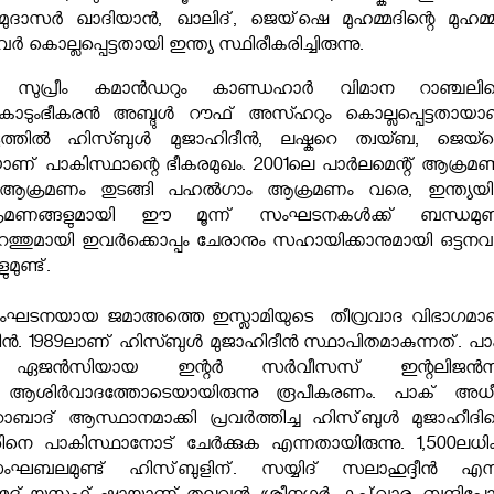
ാസർ ഖാദിയാൻ, ഖാലിദ്, ജെയ്‌ഷെ മുഹമ്മദിന്റെ മുഹമ്മ
 കൊല്ലപ്പെട്ടതായി ഇന്ത്യ സ്ഥിരീകരിച്ചിരുന്നു.
 സുപ്രീം കമാൻഡറും കാണ്ഡഹാര്‍ വിമാന റാഞ്ചലിന്
ാടുംഭീകരന്‍ അബ്ദുള്‍ റൗഫ് അസ്ഹറും കൊല്ലപ്പെട്ടതായാ
്റനോട്ടത്തില്‍ ഹിസ്ബുൾ മുജാഹിദീൻ, ലഷ്കറെ ത്വയ്ബ, ജെയ്
വയാണ് പാകിസ്ഥാന്റെ ഭീകരമുഖം. 2001ലെ പാർലമെന്റ് ആക്രമണ
ക്രമണം തുടങ്ങി പഹല്‍ഗാം ആക്രമണം വരെ, ഇന്ത്യയില
ക്രമണങ്ങളുമായി ഈ മൂന്ന് സംഘടനകള്‍ക്ക് ബന്ധമുണ്ട
ുറത്തുമായി ഇവര്‍ക്കൊപ്പം ചേരാനും സഹായിക്കാനുമായി ഒട്ടനവ
ുണ്ട്.
സംഘടനയായ ജമാഅത്തെ ഇസ്ലാമിയുടെ തീവ്രവാദ വിഭാഗമാ
്‍. 1989ലാണ് ഹിസ്ബുള്‍ മുജാഹിദീന്‍ സ്ഥാപിതമാകുന്നത്. പാ
ണ ഏജൻസിയായ ഇന്റർ സർവീസസ് ഇന്റലിജൻസ
ര്‍വാദത്തോടെയായിരുന്നു രൂപീകരണം. പാക് അധ
ബാദ് ആസ്ഥാനമാക്കി പ്രവര്‍ത്തിച്ച ഹിസ്‌ബുള്‍ മുജാഹീദിന്
്മീരിനെ പാകിസ്ഥാനോട് ചേര്‍ക്കുക എന്നതായിരുന്നു. 1,500ലധി
ഘബലമുണ്ട് ഹിസ്‌ബുളിന്. സയ്യിദ് സലാഹുദ്ദീൻ എന്ന