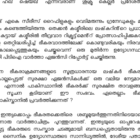
് ഷെയ്ഖ് എന്നിവരാണ് ശുക്രൂ കെല്ലർ പ്രദേശത്
ട് എകെ സീരീസ് റൈഫിളുകളും വെടിമരുന്നും ഗ്രനേഡുകളും മറ്
 കണ്ടെത്തിയിരുന്നു. തെക്കൻ കശ്മീരിലെ ലഷ്‌കറിൻ്റെ പ്രധ
ടായ് കശ്മീരിൽ തീവ്രവാദ റിക്രൂട്ട്‌മെൻ്റ് പ്രോത്സാഹിപ്പിക്കുക
തെറ്റിദ്ധരിപ്പിച്ച് ഭീകരവാദത്തിലേക്ക് കൊണ്ടുവരികയും നിരവ
പ്പെടുത്തുകയും ചെയ്തുവെന്ന് ഒരു മുതിർന്ന ഉദ്യോഗസ്
 പിടിഐ വാർത്താ ഏജൻസി റിപ്പോർട്ട് ചെയ്തിരുന്നു.
ധാന ഭീകരാക്രമണങ്ങളുടെ സൂത്രധാരനായ ലഷ്‌കർ ഭീക
്ലപ്പെട്ടത് സുരക്ഷാ ഏജൻസികൾക്ക് ഒരു വലിയ നേട്ടമാ
ന്നു. എന്നാൽ പാകിസ്ഥാനിൽ ഭീകരർക്ക് സുരക്ഷിത താവളങ്
ിൻ്റെ സൂചന കൂടിയാണ് ഈ സംഭവം. ഏതെല്ലാം ഭീ
്താനിൽ പ്രവർത്തിക്കുന്നത് ?
ത്യക്കൊപ്പം ഭീകരതക്കെതിരെ ശബ്ദമുയര്‍ത്തുന്നതിനിടെയാ
നൊരു വാര്‍ത്താചിത്രം പുറത്തുവന്നത്. ഇന്ത്യയുടെ ഓപ്പറേഷന
പ്പെട്ട ഭീകരരുടെ സംസ്കാര ചടങ്ങുമായി ബന്ധപ്പെട്ടതായിരുന്ന
നത സൈനിക ഉദ്യോഗസ്ഥരുടെ സാന്നിധ്യത്തില്‍, ദേശീയ പത