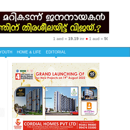
1 aed =
19.19
inr
●
1 aud =
50.27
inr
●
1 eur 
YOUTH
HOME & LIFE
EDITORIAL