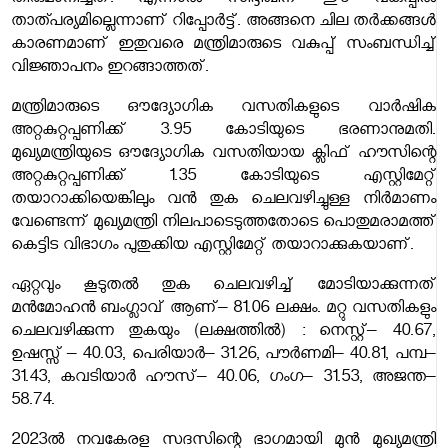
തീരുമാനിച്ചത്. എന്നാൽ സിദ്ദിഖിന് ഈ വകുപ്പിൽ
താത്പര്യമില്ലെന്നാണ് റിപ്പോർട്ട്. അങ്ങനെ ചില തർക്കങ്ങൾ
കാരണമാണ് ഇതുവരെ മന്ത്രിമാരുടെ വകുപ്പ് സംബന്ധിച്ച്
വിജ്ഞാപനം ഇറങ്ങാത്തത്.
മന്ത്രിമാരുടെ ഔദ്യോഗിക വസതികളുടെ വാർഷിക
അറ്റകുറ്റപ്പണിക്ക് 3.95 കോടിയുടെ ഭരണാനുമതി.
മുഖ്യമന്ത്രിയുടെ ഔദ്യോഗിക വസതിയായ ക്ലിഫ് ഹൗസിന്റെ
അറ്റകുറ്റപ്പണിക്ക് 1.35 കോടിയുടെ എസ്റ്റിമേറ്റ്
തയാറാക്കിയെങ്കിലും വൻ തുക ചെലവഴിച്ചുള്ള നിർമാണം
വേണ്ടെന്ന് മുഖ്യമന്ത്രി നിലപാടെടുത്തതോടെ പൊതുമരാമത്ത്
കെട്ടിട വിഭാഗം പുതുക്കിയ എസ്റ്റിമേറ്റ് തയാറാക്കുകയാണ്.
ഏറ്റവും കൂടുതൽ തുക ചെലവഴിച്ച് മോടിയാക്കുന്നത്
മൻമോഹൻ ബംഗ്ലാവ് ആണ്– 81.06 ലക്ഷം. മറ്റു വസതികളും
ചെലവഴിക്കുന്ന തുകയും (ലക്ഷത്തിൽ) : നെസ്റ്റ്– 40.67,
ഉഷസ്സ് – 40.03, പെരിയാർ– 31.26, പൗർണമി– 40.81, പമ്പ–
31.43, കവടിയാർ ഹൗസ്– 40.06, ഗംഗ– 31.53, അജന്ത–
58.74.
2023ല്‍ നവകേരള സദസിന്റെ ഭാഗമായി മുന്‍ മുഖ്യമന്ത്രി