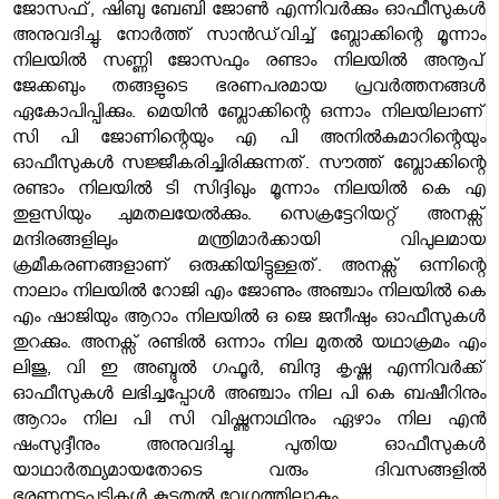
ജോസഫ്, ഷിബു ബേബി ജോൺ എന്നിവർക്കും ഓഫീസുകൾ
അനുവദിച്ചു. നോർത്ത് സാൻഡ്‌വിച്ച് ബ്ലോക്കിന്റെ മൂന്നാം
നിലയിൽ സണ്ണി ജോസഫും രണ്ടാം നിലയിൽ അനൂപ്
ജേക്കബും തങ്ങളുടെ ഭരണപരമായ പ്രവർത്തനങ്ങൾ
ഏകോപിപ്പിക്കും. മെയിൻ ബ്ലോക്കിന്റെ ഒന്നാം നിലയിലാണ്
സി പി ജോണിന്റെയും എ പി അനിൽകുമാറിന്റെയും
ഓഫീസുകൾ സജ്ജീകരിച്ചിരിക്കുന്നത്. സൗത്ത് ബ്ലോക്കിന്റെ
രണ്ടാം നിലയിൽ ടി സിദ്ദിഖും മൂന്നാം നിലയിൽ കെ എ
തുളസിയും ചുമതലയേൽക്കും. സെക്രട്ടേറിയറ്റ് അനക്സ്
മന്ദിരങ്ങളിലും മന്ത്രിമാർക്കായി വിപുലമായ
ക്രമീകരണങ്ങളാണ് ഒരുക്കിയിട്ടുള്ളത്. അനക്സ് ഒന്നിന്റെ
നാലാം നിലയിൽ റോജി എം ജോണും അഞ്ചാം നിലയിൽ കെ
എം ഷാജിയും ആറാം നിലയിൽ ഒ ജെ ജനീഷും ഓഫീസുകൾ
തുറക്കും. അനക്സ് രണ്ടിൽ ഒന്നാം നില മുതൽ യഥാക്രമം എം
ലിജു, വി ഇ അബ്ദുൽ ഗഫൂർ, ബിന്ദു കൃഷ്ണ എന്നിവർക്ക്
ഓഫീസുകൾ ലഭിച്ചപ്പോൾ അഞ്ചാം നില പി കെ ബഷീറിനും
ആറാം നില പി സി വിഷ്ണുനാഥിനും ഏഴാം നില എൻ
ഷംസുദ്ദീനും അനുവദിച്ചു. പുതിയ ഓഫീസുകൾ
യാഥാർത്ഥ്യമായതോടെ വരും ദിവസങ്ങളിൽ