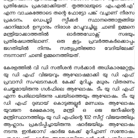
പ്രതിഷേധം പ്രകടമാക്കിയത്. തൃത്താലയുടെ എം.എൽ.എ’
എന്ന വാചകത്തോടെ തന്റെ ഫോട്ടോ പങ്ക് വച്ചാണ് നീരസ
പ്രകടനം. ഡെപ്യൂട്ടി സ്പീക്കർ സ്ഥാനത്തൊതുങ്ങിയ
ഷാനിമോൾ ഉസ്മാനും നിരാശ മറച്ചുവച്ചില്ല. ചാണ്ടി ഉമ്മനെ
മന്ത്രിയാക്കാത്തതിൽ ഓർത്തഡോക്സ് സഭയും
പ്രതിഷേധത്തിലാണ്. ഒരു കൂട്ടം പ്രവർത്തകർക്കൊപ്പം
ജഗതിയിൽ നിന്നും സത്യപ്രതിജ്ഞാ വേദിയിലേക്ക്
നടന്നാണ് ചാണ്ടി ഉമ്മനെത്തിയത്.
കേരളത്തിൽ വി ഡി സതീശൻ സർക്കാർ അധികാരമേറ്റതും
യു ഡി എഫ് വിജയവും ആഘോഷമാക്കി യു ഡി എഫ്
പ്രവാസി സംഘടനകൾ. കേക്ക് മുറിച്ചും മധുരം വിതരണം
ചെയ്തുമായിരുന്നു ഗൾഫിലെ ആഘോഷം. ടീം യു ഡി എഫ്
എന്ന പേരിലായിരുന്നു പലയിടത്തെയും ആഘോഷം. ടീം യു
ഡി എഫ് ദുബായ് കൊടുങ്ങല്ലൂർ മണ്ഡലം ആഘോഷം
യുവജന ക്ഷേമകാര്യ മന്ത്രി ഒ ജെ ജനീഷിന്റെ
മന്ത്രിസ്ഥാനത്തിലും യു ഡി എഫിന്റെ 102 സീറ്റ് വിജയത്തിലും
ആഹ്ലാദം പ്രകടിപ്പിച്ചായിരുന്നു. ഷാർജയിലും ആഘോഷം
നടന്നു. ഇൻക്കാസ് ഷാർജ കേക്ക് മുറിച്ചാണ് സന്തോഷം