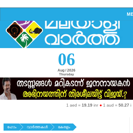
M
06
Aug / 2026
Thursday
1 aed =
19.19
inr
●
1 aud =
50.27
inr
●
1
ഹോം
വാര്‍ത്തകള്‍
കേരളം