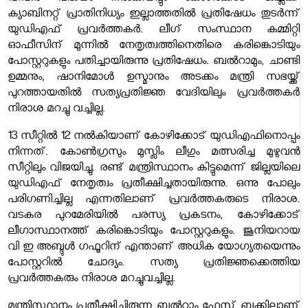
ക്യാബിനറ്റ് പ്രാതിനിധ്യം ഇല്ലാത്തതിൽ പ്രതിഷേധം തുടർന്ന്
യുഡിഎഫ് പ്രവർത്തകർ. ലീഗ് സംസ്ഥാന കമ്മിറ്റി
ഓഫീസിന് മുന്നിൽ നേതൃത്വത്തിനെതിരെ കരിങ്കൊടിയും
പോസ്റ്ററുകളും പതിച്ചായിരുന്നു പ്രതിഷേധം. ബൽറാമും, ചാണ്ടി
ഉമ്മനും, ഷാനിമോൾ ഉസ്മാനും അടക്കം മന്ത്രി സഭയ്ക്ക്
പുറത്തായതിൽ സത്യപ്രതിജ്ഞ വേദിയിലും പ്രവർത്തകർ
നിരാശ മറച്ചു വച്ചില്ല.
13 സീറ്റിൽ 12 നൽകിയാണ് കോഴിക്കോട് യുഡിഎഫിനൊപ്പം
നിന്നത്. കോൺഗ്രസും മുസ്ലിം ലീഗും മത്സരിച്ച മുഴുവൻ
സീറ്റിലും വിജയിച്ചു. രണ്ട് മന്ത്രിസ്ഥാനം കിട്ടുമെന്ന് ജില്ലയിലെ
യുഡിഎഫ് നേതൃത്വം പ്രതീക്ഷിച്ചതായിരുന്നു. ഒന്നു പോലും
പരിഗണിച്ചില്ല എന്നതിലാണ് പ്രവർത്തകരുടെ നിരാശ.
വടകര പുറമേരിയിൽ പരസ്യ പ്രകടനം, കോഴിക്കോട്
ലീഗാസ്ഥാനത്ത് കരിങ്കൊടിയും പോസ്റ്ററുകളും. ജൂനിയറായ
വി ഇ അബ്ദുൾ ഗഫൂറിന് എന്താണ് അധിക യോഗ്യതയെന്നും
പോസ്റ്ററിൽ ചോദ്യം. സത്യ പ്രതിജ്ഞക്കെത്തിയ
പ്രവർത്തകരും നിരാശ മറച്ചുവച്ചില്ല.
മന്ത്രിസ്ഥാനം പ്രതീക്ഷിച്ചിരുന്ന ബൽറാം ഫേസ് ബുക്കിലാണ്