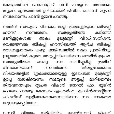
കേരളത്തിലെ ജനങ്ങളോട് നന്ദി പറയുന്നു. അവരുടെ
സ്നേഹം ഹൃദയത്തിൽ ഉൾക്കൊണ്ട് ജീവിതം കൊണ്ട് മറുപടി
നൽകുമെന്നും ചാണ്ടി ഉമ്മൻ പറഞ്ഞു.
ലത്തീൻ സഭയുടെ പിണക്കം മാറ്റി മുഖ്യമന്ത്രിയുടെ ബിഷപ്പ്
ഹൗസ് സന്ദർശനം. സത്യപ്രതിജ്ഞ കഴിഞ്ഞ്
മണിക്കൂറുകൾക്ക് അകം മുഖ്യമന്ത്രി വി.ഡി.സതീശൻ,
വെള്ളയമ്പലം ബിഷപ്പ് ഹൗസിലെത്തി ആർച്ച് ബിഷപ്പ്
അടക്കമുള്ളവരെ കണ്ടു. മന്ത്രിസഭയിൽ സഭാ പ്രാതിനിധ്യം
ഇല്ലാത്തതിൽ കടുത്ത അതൃപ്തിയിലായിരുന്നു ലത്തീൻ രൂപത.
സത്യപ്രതിജ്ഞ ചടങ്ങും സഭ ബഹിഷ്കരിച്ചു. ഇതിന്
പിന്നാലെയാണ് സന്ദർശനം. തീരപ്രദേശത്തെ
വിഷയങ്ങളിൽ ശ്രദ്ധയോടെയുള്ള ഇടപെടൽ മുഖ്യമന്ത്രി
ഉറപ്പ് നൽകിയെന്നും സഭയുടെ അതൃപ്തി മാറിയെന്നും
തിരുവനന്തപുരം രൂപത വികാരി ജനറൽ ഫാ. യൂജിൻ
പെരേര പറഞ്ഞു. കോവളം എംഎൽഎ എം.വിൻസെന്റിനെ
ഫിഷറീസ് മന്ത്രിയാക്കണമെന്നായിരുന്നു സഭ നേരത്തെ
ആവശ്യപ്പെട്ടിരുന്നു.
വമ്പൻ വിജയം നൽകിയിട്ടും കോഴിക്കോട് ജില്ലക്ക്