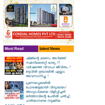
Most Read
latest News
ഷിജിന്റെ മരണം അറിഞ്ഞ്
സമനിലതെറ്റി ഭാര്യ..!7
വർഷത്തെ വിവാഹ ജീവിതം..!
ഒടുവിൽ ദുബായിൽ എല്ലാം
അവസാനിച്ചു..!
പ്രണയപ്പകയിൽ
ചോരക്കളമായി വിദ്യാലയം!
അധ്യാപികയെ വിളിപ്പിച്ചത്
ഭർത്താവിന്റെ പേരിൽ ചതിച്ച്;
ഹരിയാനയെ നടുക്കിയ