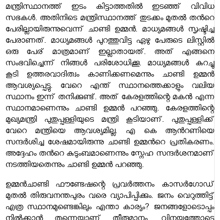
മന്ത്രിസ്ഥാനത്ത് ഇടം കിട്ടാത്തതില്‍ ഇടഞ്ഞ് വിവിധ
സഭകള്‍. അതിനിടെ മന്ത്രിസ്ഥാനത്ത് തുടക്കം മുതൽ തന്‍റെ
പേരില്ലായിരുന്നുവെന്ന് ചാണ്ടി ഉമ്മൻ. മാധ്യമങ്ങൾ സൃഷ്ടിച്ച
പേരാണത്. മാധ്യമങ്ങൾ പുറത്തുവിട്ട ഏഴു പേരുടെ ലിസ്റ്റിൽ
ഒരു പേര് മാത്രമാണ് ഇല്ലാതായത്. അത് എങ്ങനെ
സംഭവിച്ചെന്ന് നിങ്ങൾ പരിശോധിക്കൂ. മാധ്യമങ്ങൾ കുറച്ചു
കൂടി ഉത്തരവാദിത്വം കാണിക്കണമെന്നും ചാണ്ടി ഉമ്മൻ
ആവശ്യപ്പെട്ടു. വേറെ എന്ത് സ്ഥാനത്തെക്കാളും വലിയ
സ്ഥാനം ഇന്ന് തനിക്കുണ്ട്. അത് കേരളത്തിന്റെ മകൻ എന്ന
സ്ഥാനമാണെന്നും ചാണ്ടി ഉമ്മൻ പറഞ്ഞു. കേരളത്തിന്റെ
മുഖ്യമന്ത്രി പുതുപ്പള്ളിയുടെ മന്ത്രി കൂടിയാണ്. പുതുപ്പള്ളിക്ക്
വേറെ മന്ത്രിയെ ആവശ്യമില്ല. എ കെ ആന്‍റണിയെ
സന്ദർശിച്ച ശേഷമായിരുന്നു ചാണ്ടി ഉമ്മന്‍റെ പ്രതികരണം.
അദ്ദേഹം തന്‍റെ കുടുംബമാണെന്നും സ്നേഹ സന്ദർശനമാണ്
നടത്തിയതെന്നും ചാണ്ടി ഉമ്മൻ പറഞ്ഞു.
ഉമ്മൻചാണ്ടി ഫൗണ്ടേഷന്റെ പ്രവർത്തനം കാസർഗോഡ്
മുതൽ തിരുവനന്തപുരം വരെ വ്യാപിപ്പിക്കും. ജനം വെറുത്തിട്ട്
എത്ര സ്ഥാനമുണ്ടെങ്കിലും എന്താ കാര്യം? ജനങ്ങളോടൊപ്പം
നിൽക്കാൻ തന്നെയാണ് തീരുമാനം. വിനയത്തോടെ