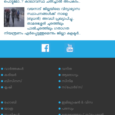
പൊട്ടുമോ..? കാലാവസ്ഥ ചതിച്ചാൽ അപകടം..
വയനാട് ജില്ലയിലെ വിദ്യാഭ്യാസ
സ്ഥാപനങ്ങൾക്ക് നാളെ
(ബുധൻ) അവധി പ്രഖ്യാപിച്ചു..
താമരശ്ശേരി ചുരത്തിലും
പാൽചുരത്തിലും ഗതാഗത
നിയന്ത്രണം ഏർപ്പെടുത്തുമെന്നും ജില്ലാ കളക്ടർ..
വാര്‍ത്തകള്‍
വനിത
കരിയര്‍
ആരോഗ്യം
ബിസിനസ്
സിനിമ
കൃഷി
സ്‌പോര്‍ട്‌സ്
ഹോബി
ഇമിഗ്രേഷന്‍ & വിസ
യാത്ര
പരസ്യം