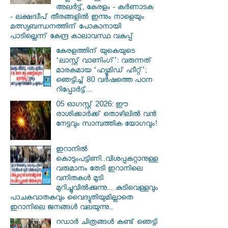
അലര്‍ട്ട്, കേരളം - കര്‍ണാടക
- ലക്ഷദ്വീപ് തീരങ്ങളില്‍ ഇന്നും നാളെയും
മത്സ്യബന്ധനത്തിന് പോകാനായി
പാടില്ലെന്ന് കേന്ദ്ര കാലാവസ്ഥ വകുപ്പ്
കേരളത്തിന് യുകെയുടെ
‘ലാസ്റ്റ് വാണിംഗ്’: വരുന്നത്
മാരകമായ ‘ഹ്യൂമിഡ് ഹീറ്റ്’;
ഞെട്ടിച്ച് 80 വർഷത്തെ പഠന
റിപ്പോർട്ട്...
05 ഓഗസ്റ്റ് 2026: ഈ
രാശിക്കാർക്ക് തൊഴിലിൽ വൻ
നേട്ടവും സാമ്പത്തിക യോഗവും!
ഇറാനില്‍
കൊടുംപട്ടിണി..വിശപ്പകറ്റാനുള്ള
വരുമാനം തേടി ഇറാനിലെ
വനിതകള്‍ മുടി
മുറിച്ചുവില്‍ക്കുന്നു... കുടിവെള്ളവും
പാചകവാതകവും വൈദ്യുതിയുമില്ലാതെ
ഇറാനിലെ ജനങ്ങള്‍ വലയുന്നു..
റഡാർ ചിത്രങ്ങൾ കണ്ട് ഞെട്ടി