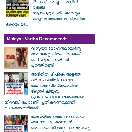
25 പേർ മരിച്ചു..!അബിൻ
വർക്കി
ആശുപത്രിയിൽ..ആറന്മുള
മുങ്ങുന്നു അടുത്ത മണിക്കൂറിൽ
കൊടും മഴ..
Malayali Vartha Recommends
വിസ്മയാ മോഹൻലാലിന്റെ
അരങ്ങേറ്റ ചിത്രം; 'തുടക്കം'
ഒഫീഷ്യൽ ട്രെയ്‌ലർ
പുറത്തിറങ്ങി!
അഭിജീത് ദിപ്കെ അടുത്ത
വർഷം ജയിലിലാകുമോ?
വൈറൽ വീഡിയോയിൽ
ജ്യോതിഷിയുടെ
പ്രവചനം..വൈറലായതോടെ
നിരവധി പേരാണ് പ്രതികരണവുമായി
രംഗത്തെത്തിയത്..
രാജേഷിനെ അവസാനമായി
ഒരു നോക്ക് കാണാൻ
ഒഴുകിയെത്തി ജനം..അലമുറയിട്ടു