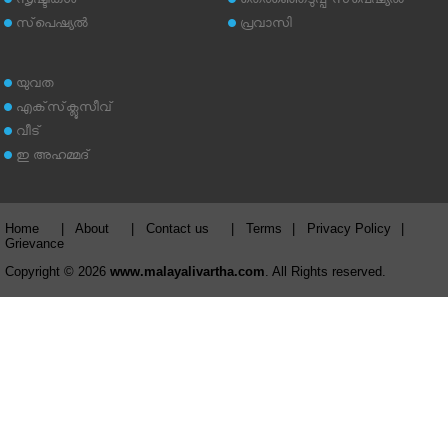
സൃഷ്ടികള്‍
തെരഞ്ഞെടുപ്പ് സ്‌പെഷ്യല്‍
സ്‌പെഷ്യല്‍
പ്രവാസി
യുവത
എക്‌സ്‌ക്ലൂസീവ്
വീട്
ഇ അഹമ്മദ്‌
Home
|
About
|
Contact us
|
Terms
|
Privacy Policy
|
Grievance
Copyright © 2026
www.malayalivartha.com
. All Rights reserved.