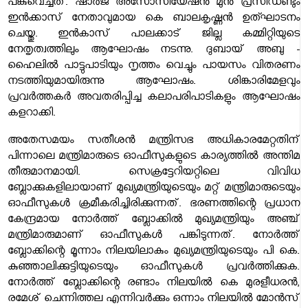
പങ്കുവെച്ചത്. ഷാർജ അസോസിയേഷൻ മുൻ പ്രസിഡണ്ടും
ഇൻക്കാസ് നേതാവുമായ കെ ബാലകൃഷ്ണൻ ഉത്ഘാടനം
ചെയ്തു. ഇൻകാസ് പാലക്കാട്‌ ജില്ല കമ്മിറ്റിയുടെ
നേതൃത്വത്തിലും ആഘോഷം നടന്നു. ദുബായ് അബു -
ഹൈലിൽ പാട്ടുപാടിയും നൃത്തം വെച്ചും പായസം വിതരണം
നടത്തിയുമായിരുന്നു ആഘോഷം. ശിങ്കാരിമേളവും
പ്രവർത്തകർ അവതരിപ്പിച്ച കലാപരിപാടികളും ആഘോഷം
കളറാക്കി.
അതേസമയം സതീശൻ മന്ത്രിസഭ അധികാരമേറ്റതിന്
പിന്നാലെ മന്ത്രിമാരുടെ ഓഫീസുകളുടെ കാര്യത്തിൽ അന്തിമ
തീരുമാനമായി. സെക്രട്ടേറിയറ്റിലെ വിവിധ
ബ്ലോക്കുകളിലായാണ് മുഖ്യമന്ത്രിയുടെയും മറ്റ് മന്ത്രിമാരുടെയും
ഓഫീസുകൾ ക്രമീകരിച്ചിരിക്കുന്നത്. ഭരണത്തിന്റെ പ്രധാന
കേന്ദ്രമായ നോർത്ത് ബ്ലോക്കിൽ മുഖ്യമന്ത്രിയും അഞ്ച്
മന്ത്രിമാരുമാണ് ഓഫീസുകൾ പങ്കിടുന്നത്. നോർത്ത്
ബ്ലോക്കിന്റെ മൂന്നാം നിലയിലാകും മുഖ്യമന്ത്രിയുടെയും പി കെ.
കുഞ്ഞാലിക്കുട്ടിയുടെയും ഓഫീസുകൾ പ്രവർത്തിക്കുക.
നോർത്ത് ബ്ലോക്കിന്റെ രണ്ടാം നിലയിൽ കെ മുരളീധരൻ,
രമേശ് ചെന്നിത്തല എന്നിവർക്കും ഒന്നാം നിലയിൽ മോൻസ്