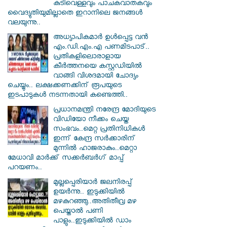
കുടിവെള്ളവും പാചകവാതകവും
വൈദ്യുതിയുമില്ലാതെ ഇറാനിലെ ജനങ്ങള്‍
വലയുന്നു..
അധ്യാപികമാര്‍ ഉള്‍പ്പെട്ട വന്‍
എം.ഡി.എം.എ പണമിടപാട്..
പ്രതികളിലൊരാളായ
കീര്‍ത്തനയെ കസ്റ്റഡിയില്‍
വാങ്ങി വിശദമായി ചോദ്യം
ചെയ്യും.. ലക്ഷക്കണക്കിന് രൂപയുടെ
ഇടപാടുകള്‍ നടന്നതായി കണ്ടെത്തി..
പ്രധാനമന്ത്രി നരേന്ദ്ര മോദിയുടെ
വിഡിയോ നീക്കം ചെയ്ത
സംഭവം..മെറ്റ പ്രതിനിധികൾ
ഇന്ന് കേന്ദ്ര സർക്കാരിന്
മുന്നിൽ ഹാജരാകും..മെറ്റാ
മേധാവി മാർക്ക് സക്കർബർഗ് മാപ്പ്
പറയണം..
മുല്ലപ്പെരിയാർ ജലനിരപ്പ്
ഉയർന്നു.. ഇടുക്കിയിൽ
മഴകുറഞ്ഞു..അതിതീവ്ര മഴ
പെയ്താൽ പണി
പാളും..ഇടുക്കിയിൽ ഡാം