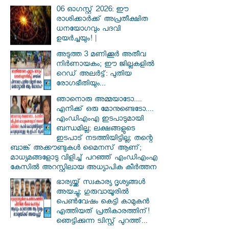
06 ഓഗസ്റ്റ് 2026: ഈ
രാശിക്കാർക്ക് അപ്രതീക്ഷിത
ധനയോഗവും പദവി
ഉയർച്ചയും! |
അടുത്ത 3 മണിക്കൂർ അതീവ
നിർണായകം; ഈ ജില്ലകളിൽ
റെഡ് അലർട്ട്: പുതിയ
രോഗഭീതിയും...
ഞാനൊരു അമ്മയാടോ....
എനിക്ക് ഒരു മോനുണ്ടെടോ....
എംഡിഎംഎ ഇടപാടുമായി
ബന്ധമില്ല; ലക്ഷങ്ങളുടെ
ഇടപാട് നടത്തിയിട്ടില്ല; തന്റെ
ബാങ്ക് അക്കൗണ്ടുകൾ മൈനസ് ആണ്;
മാധ്യമങ്ങളോടു വിളിച്ച് പറഞ്ഞ് എംഡിഎംഎ
കേസിൽ അറസ്റ്റിലായ അധ്യാപിക കീർത്തന
ഭാര്യയ്ക്ക് സ്വകാര്യ ദൃശ്യങ്ങൾ
അയച്ചു; ഗുരുവായൂരിൽ
പെൺവേഷം കെട്ടി കാമുകൻ
എത്തിയത് പ്രതികാരത്തിന്!
ഞെട്ടിക്കുന്ന ട്വിസ്റ്റ് പുറത്ത്...