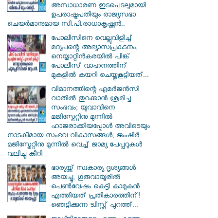
അസാധാരണ ഇടപെടലുമായി
ഉപരാഷ്ട്രപതിയും രാജ്യസഭാ
ചെയർമാനുമായ സി.പി.രാധാകൃഷ്ണൻ..
പോലീസിനെ വെല്ലുവിളിച്ച്
മദ്യപന്റെ അഭ്യാസപ്രകടനം;
നെയ്യാറ്റിൻകരയിൽ പിങ്ക്
പോലീസ് വാഹനത്തിന്
മുകളിൽ കയറി ചെയ്തുകൂട്ടിയത്...
വിമാനത്തിന്റെ എമർജൻസി
വാതിൽ തുറക്കാൻ ശ്രമിച്ച
സംഭവം; യുവാവിനെ
മജിസ്ട്രേറ്റിനു മുന്നിൽ
ഹാജരാക്കിയപ്പോൾ അവിടെയും
നാടകീമായ സംഭവ വികാസങ്ങൾ; ജംഷീർ
മജിസ്ട്രേറ്റിനു മുന്നിൽ വെച്ച് ജാമ്യ പേപ്പറുകൾ
വലിച്ചു കീറി
ഭാര്യയ്ക്ക് സ്വകാര്യ ദൃശ്യങ്ങൾ
അയച്ചു; ഗുരുവായൂരിൽ
പെൺവേഷം കെട്ടി കാമുകൻ
എത്തിയത് പ്രതികാരത്തിന്!
ഞെട്ടിക്കുന്ന ട്വിസ്റ്റ് പുറത്ത്...