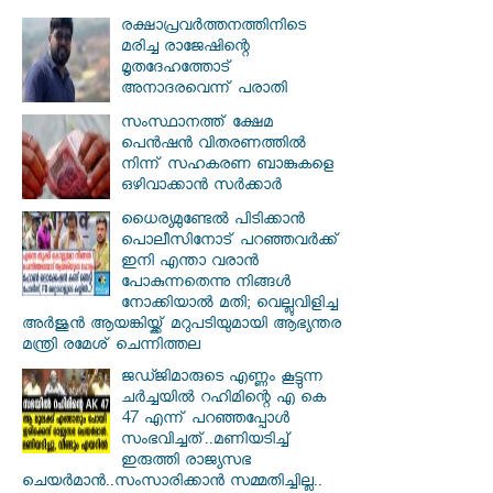
രക്ഷാപ്രവര്‍ത്തനത്തിനിടെ
മരിച്ച രാജേഷിന്റെ
മൃതദേഹത്തോട്
അനാദരവെന്ന് പരാതി
സംസ്ഥാനത്ത് ക്ഷേമ
പെൻഷൻ വിതരണത്തിൽ
നിന്ന് സഹകരണ ബാങ്കുകളെ
ഒഴിവാക്കാൻ സർക്കാർ
ധൈര്യമുണ്ടേൽ പിടിക്കാൻ
പൊലീസിനോട് പറഞ്ഞവർക്ക്
ഇനി എന്താ വരാൻ
പോകുന്നതെന്നു നിങ്ങൾ
നോക്കിയാൽ മതി; വെല്ലുവിളിച്ച
അർജുൻ ആയങ്കിയ്ക്ക് മറുപടിയുമായി ആഭ്യന്തര
മന്ത്രി രമേശ് ചെന്നിത്തല
ജഡ്ജിമാരുടെ എണ്ണം കൂട്ടുന്ന
ചർച്ചയിൽ റഹിമിന്റെ എ കെ
47 എന്ന് പറഞ്ഞപ്പോൾ
സംഭവിച്ചത്..മണിയടിച്ച്
ഇരുത്തി രാജ്യസഭ
ചെയർമാൻ..സംസാരിക്കാൻ സമ്മതിച്ചില്ല..