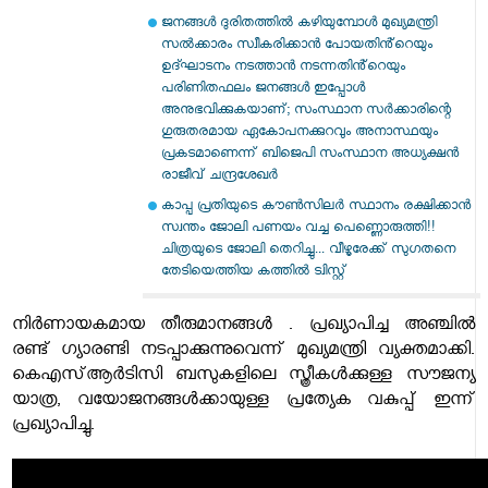
ജനങ്ങൾ ദുരിതത്തിൽ കഴിയുമ്പോൾ മുഖ്യമന്ത്രി
സൽക്കാരം സ്വീകരിക്കാൻ പോയതിൻ്റെയും
ഉദ്ഘാടനം നടത്താൻ നടന്നതിൻ്റെയും
പരിണിതഫലം ജനങ്ങൾ ഇപ്പോൾ
അനുഭവിക്കുകയാണ്; സംസ്ഥാന സർക്കാരിന്റെ
ഗുരുതരമായ ഏകോപനക്കുറവും അനാസ്ഥയും
പ്രകടമാണെന്ന് ബിജെപി സംസ്ഥാന അധ്യക്ഷൻ
രാജീവ് ചന്ദ്രശേഖർ
കാപ്പ പ്രതിയുടെ കൗൺസിലർ സ്ഥാനം രക്ഷിക്കാൻ
സ്വന്തം ജോലി പണയം വച്ച പെണ്ണൊരുത്തി!!
ചിത്രയുടെ ജോലി തെറിച്ചു... വീഴൂരേക്ക് സു​ഗതനെ
തേടിയെത്തിയ കത്തിൽ ട്വിസ്റ്റ്
നിർണായകമായ തീരുമാനങ്ങൾ . പ്രഖ്യാപിച്ച അഞ്ചിൽ
രണ്ട് ഗ്യാരണ്ടി നടപ്പാക്കുന്നുവെന്ന് മുഖ്യമന്ത്രി വ്യക്തമാക്കി.
കെഎസ്ആർടിസി ബസുകളിലെ സ്ത്രീകൾക്കുള്ള സൗജന്യ
യാത്ര, വയോജനങ്ങൾക്കായുള്ള പ്രത്യേക വകുപ്പ് ഇന്ന്
പ്രഖ്യാപിച്ചു.