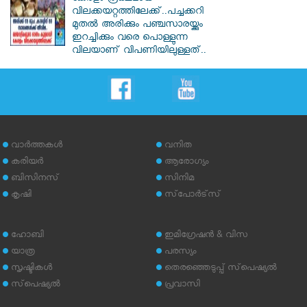
വിലക്കയറ്റത്തിലേക്ക്..പച്ചക്കറി
മുതൽ അരിക്കും പഞ്ചസാരയ്ക്കും
ഇറച്ചിക്കും വരെ പൊള്ളുന്ന
വിലയാണ് വിപണിയിലുള്ളത്..
വാര്‍ത്തകള്‍
വനിത
കരിയര്‍
ആരോഗ്യം
ബിസിനസ്
സിനിമ
കൃഷി
സ്‌പോര്‍ട്‌സ്
ഹോബി
ഇമിഗ്രേഷന്‍ & വിസ
യാത്ര
പരസ്യം
സൃഷ്ടികള്‍
തെരഞ്ഞെടുപ്പ് സ്‌പെഷ്യല്‍
സ്‌പെഷ്യല്‍
പ്രവാസി