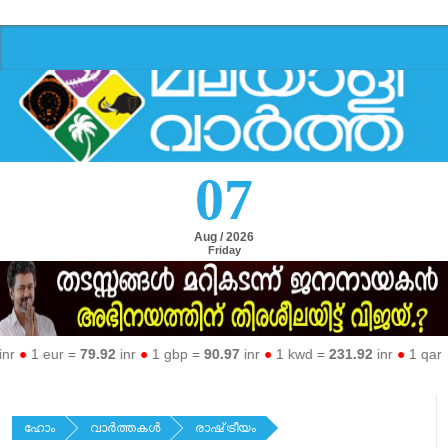
07
Aug / 2026
Friday
●
1 eur =
79.92
inr
●
1 gbp =
90.97
inr
●
1 kwd =
231.92
inr
●
1 qar =
19
ഹോം
വാര്‍ത്തകള്‍
രാഷ്‌ട്രീയം