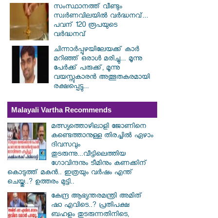
സംസ്ഥാനത്ത് വീണ്ടും
സ്വർണവിലയിൽ വർദ്ധനവ്...
പവന് 120 രൂപയുടെ
വർദ്ധനവ്
ചിന്നാർപ്പുഴയിലേയക്ക് കാർ
മറിഞ്ഞ് ഒരാൾ മരിച്ചു... മൂന്നു
പേർക്ക് പരുക്ക്, മൂന്നു
വയസ്സുകാരൻ അത്ഭുതകരമായി
രക്ഷപ്പെട്ടു...
Malayali Vartha Recommends
മത്സ്യത്തൊഴിലാളി ജോണിനെ
കണ്ടെത്താനുള്ള തിരച്ചിൽ ഏഴാം
ദിവസവും
തുടരുന്നു...വീട്ടിലെത്തിയ
ഗോവിന്ദനും ടീമിനും കണക്കിന്
കൊടുത്ത് മകൻ.. ഇത്രയും വർഷം എന്ത്
ചെയ്തു..? ഉത്തരം മുട്ടി..
കേന്ദ്ര ആഭ്യന്തരമന്ത്രി അമിത്
ഷാ എവിടെ..? പ്രതിപക്ഷ
ബഹളം തുടരുന്നതിനിടെ,