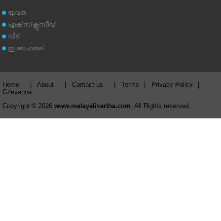
യുവത
എക്‌സ്‌ക്ലൂസീവ്
വീട്
ഇ അഹമ്മദ്‌
Home
|
About
|
Contact us
|
Terms
|
Privacy Policy
|
Grievance
Copyright © 2026
www.malayalivartha.com
. All Rights reserved.