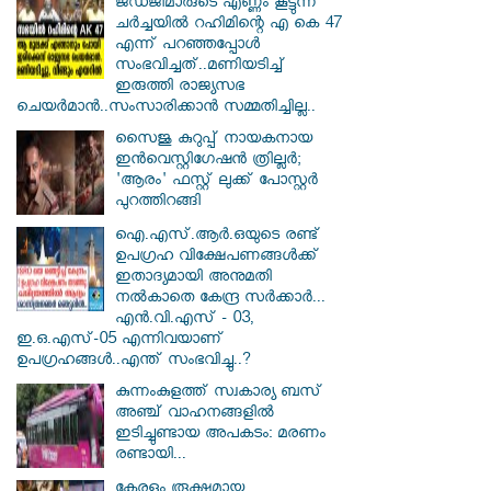
ജഡ്ജിമാരുടെ എണ്ണം കൂട്ടുന്ന
ചർച്ചയിൽ റഹിമിന്റെ എ കെ 47
എന്ന് പറഞ്ഞപ്പോൾ
സംഭവിച്ചത്..മണിയടിച്ച്
ഇരുത്തി രാജ്യസഭ
ചെയർമാൻ..സംസാരിക്കാൻ സമ്മതിച്ചില്ല..
സൈജു കുറുപ്പ് നായകനായ
ഇൻവെസ്റ്റിഗേഷൻ ത്രില്ലർ;
'ആരം' ഫസ്റ്റ് ലുക്ക് പോസ്റ്റർ
പുറത്തിറങ്ങി
ഐ.എസ്.ആർ.ഒയുടെ രണ്ട്
ഉപഗ്രഹ വിക്ഷേപണങ്ങൾക്ക്
ഇതാദ്യമായി അനുമതി
നൽകാതെ കേന്ദ്ര സർക്കാർ...
എൻ.വി.എസ് - 03,
ഇ.ഒ.എസ്-05 എന്നിവയാണ്
ഉപഗ്രഹങ്ങൾ..എന്ത് സംഭവിച്ചു..?
കുന്നംകുളത്ത് സ്വകാര്യ ബസ്
അഞ്ച് വാഹനങ്ങളിൽ
ഇടിച്ചുണ്ടായ അപകടം: മരണം
രണ്ടായി...
കേരളം രൂക്ഷമായ