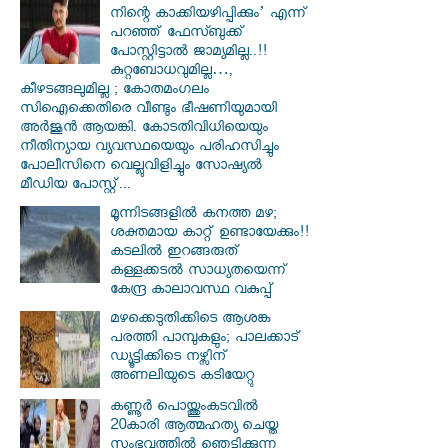
നിന്റെ കാക്കിയഴിപ്പിക്കും’ എന്ന്
പറഞ്ഞ് ഫേസ്ബുക്ക്
പോസ്റ്റിട്ടാൽ ജാമ്യമില്ല..!!
കുറ്റബോധവുമില്ല…,
കീഴടങ്ങലുമില്ല ; കോതമംഗലം
സിഐക്കെതിരെ വീണ്ടും ഭീഷണിയുമായി
അര്‍ജുന്‍ ആയങ്കി. കോടതിവിധിയെയും
നീതിന്യായ വ്യവസ്ഥയെയും പരിഹസിച്ചും
പോലീസിനെ വെല്ലുവിളിച്ചും സോഷ്യൽ
മീഡിയ പോസ്റ്റ്...
മൂന്നിടങ്ങളിൽ കനത്ത മഴ;
ശക്തമായ കാറ്റ് ഉണ്ടായേക്കും!!
കടലിൽ ഇറങ്ങരുത്
കള്ളക്കടൽ സാധ്യതയെന്ന്
കേന്ദ്ര കാലാവസ്ഥ വകുപ്പ്
മഴക്കെടുതിക്കിടെ ആശങ്ക
പരത്തി പാമ്പുകളും; പാലക്കാട്
ഡ്യൂട്ടിക്കിടെ നഴ്സിന്
അണലിയുടെ കടിയേറ്റു
കണ്ണൂർ പൊയ്ത്തുംകടവിൽ
20കാരി ആത്മഹത്യ ചെയ്ത
സംഭവത്തിൽ ഞെട്ടിക്കുന്ന