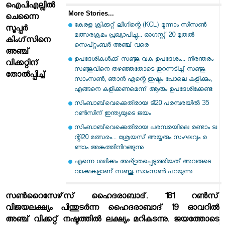
ഐപിഎല്ലില്‍
More Stories...
ചെന്നൈ
കേരള ക്രിക്കറ്റ് ലീഗിന്റെ (KCL) മൂന്നാം സീസൺ
സൂപ്പര്‍
മത്സരക്രമം പ്രഖ്യാപിച്ചു... ഓഗസ്റ്റ് 20 മുതൽ
കിംഗ്‌സിനെ
സെപ്റ്റംബർ അഞ്ച് വരെ
അഞ്ച്
ഉപദേശികൾക്ക് സഞ്ജു വക ഉപദേശം... നിരന്തരം
വിക്കറ്റിന്
സഞ്ജുവിനെ തഴഞ്ഞതോടെ തുറന്നടിച്ച് സഞ്ജു
തോല്‍പ്പിച്ച്
സാംസൺ, ഞാൻ എന്റെ ഇഷ്ടം പോലെ കളിക്കും,
എങ്ങനെ കളിക്കണമെന്ന് ആരും ഉപദേശിക്കേണ്ട
സിംബാബ്‌വെക്കെതിരായ ടി20 പരമ്പരയിൽ 35
റണ്‍സിന് ഇന്ത്യയുടെ ജയം
സിം​ബാ​ബ്​‍വെ​ക്കെ​തി​രാ​യ പ​ര​മ്പ​ര​യി​ലെ ര​ണ്ടാം ട്വ​
ന്റി20 മ​ത്സ​രം... ശ്രേ​യ​സ് അ​യ്യ​രും സം​ഘ​വും ര​
ണ്ടാം അ​ങ്ക​ത്തി​നി​റ​ങ്ങു​ന്നു
എന്നെ ശരിക്കും അദ്ഭുതപ്പെടുത്തിയത് അവരുടെ
വാക്കുകളാണ് സഞ്ജു സാംസണ്‍ പറയുന്നു
സണ്‍റൈസേഴ്‌സ് ഹൈദരാബാദ്. 181 റണ്‍സ്
വിജയലക്ഷ്യം പിന്തുടര്‍ന്ന ഹൈദരാബാദ് 19 ഓവറില്‍
അഞ്ച് വിക്കറ്റ് നഷ്ടത്തില്‍ ലക്ഷ്യം മറികടന്നു. ജയത്തോടെ