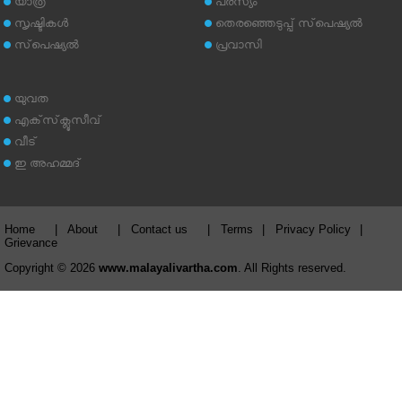
യാത്ര
പരസ്യം
സൃഷ്ടികള്‍
തെരഞ്ഞെടുപ്പ് സ്‌പെഷ്യല്‍
സ്‌പെഷ്യല്‍
പ്രവാസി
യുവത
എക്‌സ്‌ക്ലൂസീവ്
വീട്
ഇ അഹമ്മദ്‌
Home
|
About
|
Contact us
|
Terms
|
Privacy Policy
|
Grievance
Copyright © 2026
www.malayalivartha.com
. All Rights reserved.