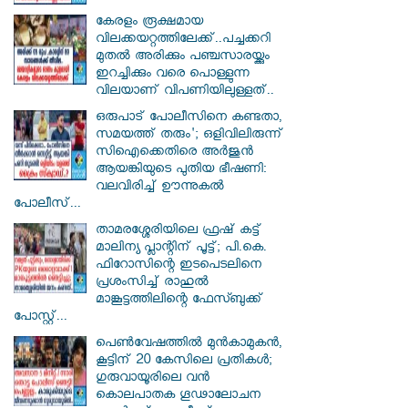
കേരളം രൂക്ഷമായ
വിലക്കയറ്റത്തിലേക്ക്..പച്ചക്കറി
മുതൽ അരിക്കും പഞ്ചസാരയ്ക്കും
ഇറച്ചിക്കും വരെ പൊള്ളുന്ന
വിലയാണ് വിപണിയിലുള്ളത്..
ഒരുപാട് പോലീസിനെ കണ്ടതാ,
സമയത്ത് തരും'; ഒളിവിലിരുന്ന്
സിഐക്കെതിരെ അർജുൻ
ആയങ്കിയുടെ പുതിയ ഭീഷണി:
വലവിരിച്ച് ഊന്നുകൽ
പോലീസ്...
താമരശ്ശേരിയിലെ ഫ്രഷ് കട്ട്
മാലിന്യ പ്ലാന്റിന് പൂട്ട്; പി.കെ.
ഫിറോസിന്റെ ഇടപെടലിനെ
പ്രശംസിച്ച് രാഹുൽ
മാങ്കൂട്ടത്തിലിന്റെ ഫേസ്ബുക്ക്
പോസ്റ്റ്...
പെൺവേഷത്തിൽ മുൻകാമുകൻ,
കൂട്ടിന് 20 കേസിലെ പ്രതികൾ;
ഗുരുവായൂരിലെ വൻ
കൊലപാതക ഗൂഢാലോചന