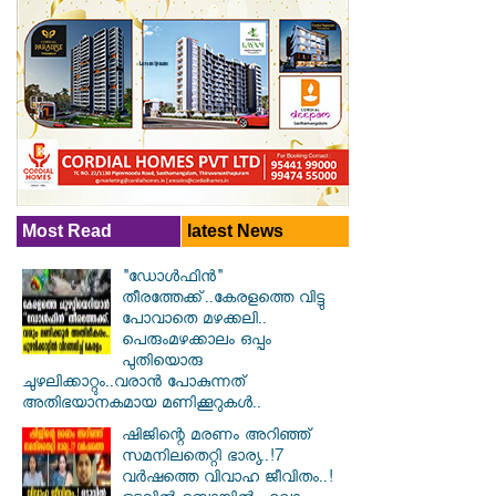
Most Read
latest News
"ഡോൾഫിൻ"
തീരത്തേക്ക്..കേരളത്തെ വിട്ടു
പോവാതെ മഴക്കലി..
പെരുംമഴക്കാലം ഒപ്പം
പുതിയൊരു
ചുഴലിക്കാറ്റും..വരാൻ പോകുന്നത്
അതിഭയാനകമായ മണിക്കൂറുകൾ..
ഷിജിന്റെ മരണം അറിഞ്ഞ്
സമനിലതെറ്റി ഭാര്യ..!7
വർഷത്തെ വിവാഹ ജീവിതം..!