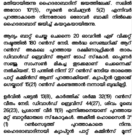
മതിയായിരുന്നു ഹൈദരാബാദിന് ജയത്തിലേക്ക്. സലില്‍
അറോറ 10*(5), സ്മരണ്‍ രവിചന്ദ്രന്‍ 5(2) എന്നിവര്‍
പുറത്താകാതെ നിന്നതോടെ ഒരോവര്‍ ബാക്കി നില്‍ക്കെ
ഹൈദരാബാദ് ജയിച്ച് കയറുകയായിരുന്നു.
ആദ്യം ബാറ്റ് ചെയ്ത ചെന്നൈ 20 ഓവറില്‍ ഏഴ് വിക്കറ്റ്
നഷ്ടത്തില്‍ 180 റണ്‍സ് നേടി. അര്‍ദ്ധ സെഞ്ച്വറിക്ക് ആറ്
റണ്‍സ് അകലെ പുറത്തായ ദക്ഷിണാഫ്രിക്കന്‍ താരം
ഡിവാള്‍ഡ് ബ്രെവിസ് ആണ് ടോപ് സ്‌കോര്‍. ഓപ്പണര്‍
സഞ്ജു സാംസണ്‍ മികച്ച തുടക്കമാണ് ചെന്നൈക്ക്
നല്‍കിയത്. 13 പന്തില്‍ നിന്ന് 27 റണ്‍സ് നേടിയ താരത്തെ
പാറ്റ് കമ്മിന്‍സ് ആണ് പുറത്താക്കിയത്. ക്യാപ്റ്റന്‍ റുതുരാജ്
ഗെയ്ക്വാദ് 15(21) റണ്‍സ് കണ്ടെത്താന്‍ നന്നായി ബുദ്ധിമുട്ടി.
ഉര്‍വില്‍ പട്ടേല്‍ 13(8), കാര്‍ത്തിക് ശര്‍മ്മ 32(19) റണ്‍സ്
വീതം നേടി. ഡിവാള്‍ഡ് ബ്രെവിസ് 44(27), ശിവം ദൂബെ
26(23), പ്രശാന്ത് വീര്‍ 11(9) എന്നിങ്ങനെയാണ് പുറത്തായ
മറ്റ് ബാറ്റര്‍മാരുടെ സ്‌കോറുകള്‍. അക്കീല്‍ ഹൊസൈന്‍ 3*
(1) റണ്‍സെടുത്ത് പുറത്താകാതെ നിന്നു.
ഹൈദരാബാദിനായി ക്യാപ്റ്റന്‍ പാറ്റ് കമ്മിന്‍സ് മൂന്ന്