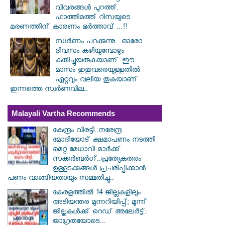
വിവരങ്ങൾ പുറത്ത്.
ഫാത്തിമത്ത് റിസയുടെ
മരണത്തിന് കാരണം ഭർത്താവ് ...!!
സ്വര്‍ണം പറക്കുന്നു.. ഓരോ
ദിവസം കഴിയുമ്പോഴും
കുതിച്ചുയരുകയാണ്..ഈ
മാസം ഇതുവരെയുള്ളതിൽ
ഏറ്റവും വലിയ തുകയാണ്
ഇന്നത്തെ സ്വർണവില..
Malayali Vartha Recommends
കേന്ദ്രം വിരട്ടി..നരേന്ദ്ര
മോദിയോട് ക്ഷമാപണം നടത്തി
മെറ്റ മേധാവി മാർക്ക്
സക്കർബർ​ഗ്..പ്രത്യേകതരം
ഉള്ളടക്കങ്ങൾ പ്രചരിപ്പിക്കാൻ
പണം വാങ്ങിയതായും സമ്മതിച്ചു..
കേരളത്തിൽ 14 ജില്ലകളിലും
അടിയന്തര മുന്നറിയിപ്പ്; മൂന്ന്
ജില്ലകൾക്ക് റെഡ് അലേർട്ട്:
ജാഗ്രതയോടെ...