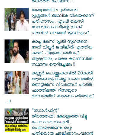
തകർത്ത് പോലീസ്...
കേരളത്തിലെ ദുരിതാശ്വ
പ്രശ്നങ്ങൾ ബാലിശ വിഷയമെന്ന്
പരിഹാസം.. എംപി കെസി
വേണു​ഗോപാലിന്റെ നാക്ക്
പിഴവിൽ വലഞ്ഞ് യുഡിഎഫ്..
കാപ്പ കേസ് പ്രതി സു​ഗതനെ
തേടി വിയ്യൂർ ജയിലിൽ എത്തിയ
കത്ത് ചിത്രയെ ശരിവച്ച്
ആഭ്യന്തരം; പക്ഷേ കൗൺസിൽ
സ്ഥാനം തെറിച്ചേക്കും!!
കണ്ണൂർ പൊയ്ത്തുംകടവിൽ 20കാരി
ആത്മഹത്യ ചെയ്ത സംഭവത്തിൽ
ഞെട്ടിക്കുന്ന വിവരങ്ങൾ പുറത്ത്.
ഫാത്തിമത്ത് റിസയുടെ
മരണത്തിന് കാരണം ഭർത്താവ്
...!!
"ഡോൾഫിൻ"
തീരത്തേക്ക്..കേരളത്തെ വിട്ടു
പോവാതെ മഴക്കലി..
പെരുംമഴക്കാലം ഒപ്പം
പുതിയൊരു ചുഴലിക്കാറ്റും..വരാൻ