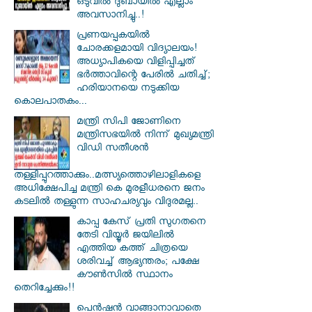
ഒടുവിൽ ദുബായിൽ എല്ലാം
അവസാനിച്ചു..!
പ്രണയപ്പകയിൽ
ചോരക്കളമായി വിദ്യാലയം!
അധ്യാപികയെ വിളിപ്പിച്ചത്
ഭർത്താവിന്റെ പേരിൽ ചതിച്ച്;
ഹരിയാനയെ നടുക്കിയ
കൊലപാതകം...
മന്ത്രി സിപി ജോണിനെ
മന്ത്രിസഭയില്‍ നിന്ന് മുഖ്യമന്ത്രി
വിഡി സതീശന്‍
തള്ളിപ്പുറത്താക്കും..മത്സ്യത്തൊഴിലാളികളെ
അധിക്ഷേപിച്ച മന്ത്രി കെ മുരളീധരനെ ജനം
കടലില്‍ തള്ളുന്ന സാഹചര്യവും വിദുരമല്ല..
കാപ്പ കേസ് പ്രതി സു​ഗതനെ
തേടി വിയ്യൂർ ജയിലിൽ
എത്തിയ കത്ത് ചിത്രയെ
ശരിവച്ച് ആഭ്യന്തരം; പക്ഷേ
കൗൺസിൽ സ്ഥാനം
തെറിച്ചേക്കും!!
പെൻഷൻ വാങ്ങാനാവാതെ