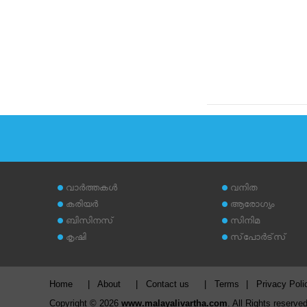
വാര്‍ത്തകള്‍
വനിത
കരിയര്‍
ആരോഗ്യം
ബിസിനസ്
സിനിമ
കൃഷി
സ്‌പോര്‍ട്‌സ്
Home
|
About
|
Contact us
|
Terms
|
Privacy Poli
Copyright © 2026
www.malayalivartha.com
. All Rights reserved