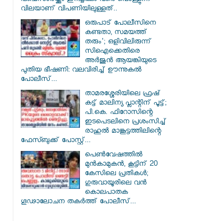
പഞ്ചസാരയ്ക്കും ഇറച്ചിക്കും വരെ പൊള്ളുന്ന
വിലയാണ് വിപണിയിലുള്ളത്..
ഒരുപാട് പോലീസിനെ
കണ്ടതാ, സമയത്ത്
തരും'; ഒളിവിലിരുന്ന്
സിഐക്കെതിരെ
അർജുൻ ആയങ്കിയുടെ
പുതിയ ഭീഷണി: വലവിരിച്ച് ഊന്നുകൽ
പോലീസ്...
താമരശ്ശേരിയിലെ ഫ്രഷ്
കട്ട് മാലിന്യ പ്ലാന്റിന് പൂട്ട്;
പി.കെ. ഫിറോസിന്റെ
ഇടപെടലിനെ പ്രശംസിച്ച്
രാഹുൽ മാങ്കൂട്ടത്തിലിന്റെ
ഫേസ്ബുക്ക് പോസ്റ്റ്...
പെൺവേഷത്തിൽ
മുൻകാമുകൻ, കൂട്ടിന് 20
കേസിലെ പ്രതികൾ;
ഗുരുവായൂരിലെ വൻ
കൊലപാതക
ഗൂഢാലോചന തകർത്ത് പോലീസ്...