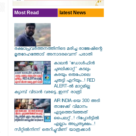
Most Read
latest News
രക്ഷാപ്രവര്‍ത്തനത്തിനിടെ മരിച്ച രാജേഷിന്റെ
മൃതദേഹത്തോട് അനാദരവെന്ന് പരാതി
കാലൻ 'ഡോൾഫിൻ
ചുഴലിക്കാറ്റ്' കടലും
കരയും ഒരുപോലെ
ചുരുട്ടി എറിയും..! RED
ALERT-ൽ മാറ്റമില്ല
ക്യാമ്പ് വിടാൻ വരട്ടെ..ഇന്ന് രാത്രി
AIR INDIA-യെ 300 അടി
താഴേക്ക് വിമാനം
എടുത്തെറിഞ്ഞത്
പൈലറ്റ്..! റിപ്പോർട്ടിൽ
എല്ലാം അപ്രത്യക്ഷം..!
സീറ്റിൽനിന്ന് തെറിച്ചുവീണ് യാത്രക്കാർ