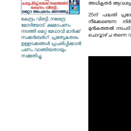
അധികൃതർ ആവശ്യപ്പെട്
25ന്‌ പദ്ധതി പ്ര
കേന്ദ്രം വിരട്ടി..നരേന്ദ്ര
നീക്കേണ്ടെന്ന 
മോദിയോട് ക്ഷമാപണം
മുൻകരുതൽ നടപടി സ
നടത്തി മെറ്റ മേധാവി മാർക്ക്
ചൊവ്വാഴ്‌ച തന്നെ വ്
സക്കർബർ​ഗ്..പ്രത്യേകതരം
ഉള്ളടക്കങ്ങൾ പ്രചരിപ്പിക്കാൻ
പണം വാങ്ങിയതായും
സമ്മതിച്ചു..