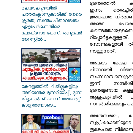
ദുരന്തത്തിൽ ക
മലയാലപ്പുഴയിൽ
ഇന്നും തെരച്ചി
പത്താംക്ലാസുകാരിക്ക് നേരെ
തുരങ്കപാത നിർമ
ക്രൂരത; സ്വന്തം പിതാവടക്കം
അഞ്ച് പേരെ
ഏഴുപേർക്കെതിരെ
കണ്ടെത്താനുള്ളതെ
പോക്സോ കേസ്, രണ്ടുപേർ
റിപ്പോർട്ടുകളുള്
അറസ്റ്റിൽ...
സോണുകളായി തിരി
നടത്തുന്നത്.
അപകട മേഖല പ്
പിണറായി വിജ
സംസ്ഥാന സെക്രട്ടറ
ഇന്ന് സന്ദർശിക്
കേരളത്തിൽ 14 ജില്ലകളിലും
ദുരന്തമുണ്ടായ കള്
അടിയന്തര മുന്നറിയിപ്പ്; മൂന്ന്
ആശുപത്രിയിൽ ച
ജില്ലകൾക്ക് റെഡ് അലേർട്ട്:
സന്ദർശിക്കുകയും ചെയ
ജാഗ്രതയോടെ...
അതേസമയം, കേന്
സുപ്രീംകോടതിയു
തുരങ്കപാത നിർമാണം 