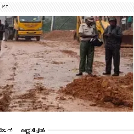
M IST
യിൽ മണ്ണിടിച്ചിൽ