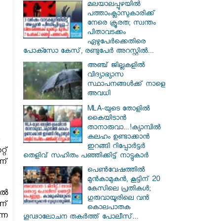
മലയാലപ്പുഴയിൽ
പത്താംക്ലാസുകാരിക്ക്
നേരെ ക്രൂരത; സ്വന്തം
പിതാവടക്കം
ഏഴുപേർക്കെതിരെ
പോക്സോ കേസ്, രണ്ടുപേർ അറസ്റ്റിൽ...
അഞ്ച് ജില്ലകളില്‍
വിദ്യാഭ്യാസ
സ്ഥാപനങ്ങള്‍ക്ക് നാളെ
അവധി
MLA-യുടെ തോളിൽ
കൈയിടാൻ
താനാരുവാ...!ക്യാമ്പിൽ
കലഹം ഉണ്ടാക്കാൻ
ഇറങ്ങി റിപ്പോർട്ടർ
റ്
തെളിവ് സഹിതം പഞ്ഞിക്കിട്ട് നാട്ടുകാർ
ന്
പെൺവേഷത്തിൽ
മുൻകാമുകൻ, കൂട്ടിന് 20
കേസിലെ പ്രതികൾ;
തൽ
ഗുരുവായൂരിലെ വൻ
ണ്
കൊലപാതക
്നെ
ഗൂഢാലോചന തകർത്ത് പോലീസ്...