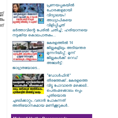
പ്രണയപ്പകയിൽ
ചോരക്കളമായി
്‌
വിദ്യാലയം!
ും
അധ്യാപികയെ
വിളിപ്പിച്ചത്
്‌
ഭർത്താവിന്റെ പേരിൽ ചതിച്ച്; ഹരിയാനയെ
നടുക്കിയ കൊലപാതകം...
കേരളത്തിൽ 14
ജില്ലകളിലും അടിയന്തര
മുന്നറിയിപ്പ്; മൂന്ന്
ജില്ലകൾക്ക് റെഡ്
അലേർട്ട്:
ജാഗ്രതയോടെ...
"ഡോൾഫിൻ"
തീരത്തേക്ക്..കേരളത്തെ
വിട്ടു പോവാതെ മഴക്കലി..
പെരുംമഴക്കാലം ഒപ്പം
പുതിയൊരു
ചുഴലിക്കാറ്റും..വരാൻ പോകുന്നത്
അതിഭയാനകമായ മണിക്കൂറുകൾ..