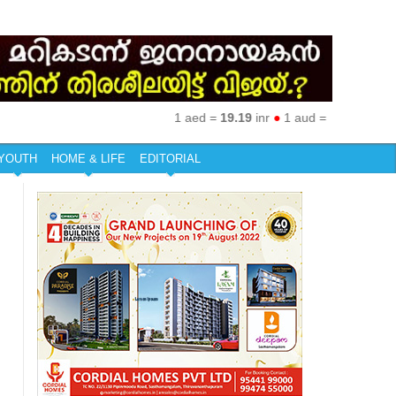
1 aed =
19.19
inr
●
1 aud =
50.27
inr
●
1 eu
YOUTH
HOME & LIFE
EDITORIAL