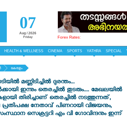
07
Aug / 2026
Forex Rates:
Friday
HEALTH & WELLNESS
CINEMA
SPORTS
YATHRA
SPECIAL
‍
കേരളം
യിൽ മണ്ണിടിച്ചിൽ ദുരന്തം...
ായി ഇന്നും തെരച്ചിൽ തുടരും.... മേഖലയിൽ
യി തിരിച്ചാണ് തെരച്ചിൽ നടത്തുന്നത്,
്രതിപക്ഷ നേതാവ് പിണറായി വിജയനും,
ഥാന സെക്രട്ടറി എം വി ഗോവിന്ദനും ഇന്ന്