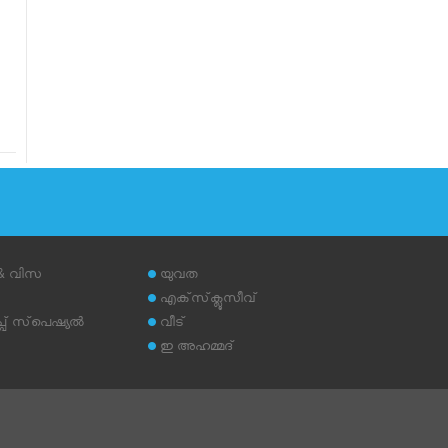
 & വിസ
യുവത
എക്‌സ്‌ക്ലൂസീവ്
് സ്‌പെഷ്യല്‍
വീട്
ഇ അഹമ്മദ്‌