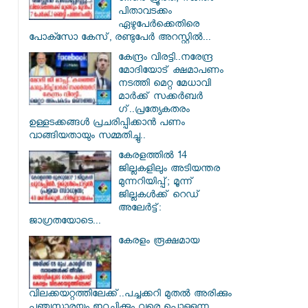
പിതാവടക്കം
ഏഴുപേർക്കെതിരെ
പോക്സോ കേസ്, രണ്ടുപേർ അറസ്റ്റിൽ...
കേന്ദ്രം വിരട്ടി..നരേന്ദ്ര
മോദിയോട് ക്ഷമാപണം
നടത്തി മെറ്റ മേധാവി
മാർക്ക് സക്കർബർ​
ഗ്..പ്രത്യേകതരം
ഉള്ളടക്കങ്ങൾ പ്രചരിപ്പിക്കാൻ പണം
വാങ്ങിയതായും സമ്മതിച്ചു..
കേരളത്തിൽ 14
ജില്ലകളിലും അടിയന്തര
മുന്നറിയിപ്പ്; മൂന്ന്
ജില്ലകൾക്ക് റെഡ്
അലേർട്ട്:
ജാഗ്രതയോടെ...
കേരളം രൂക്ഷമായ
വിലക്കയറ്റത്തിലേക്ക്..പച്ചക്കറി മുതൽ അരിക്കും