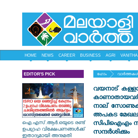
HOME
NEWS
CAREER
BUSINESS
AGRI
VANITHA
EDITOR'S PICK
ഹോം
വാര്‍ത്തകള്
വയനാട് കള്ളാടി
കാണാതായവർക്ക
നാല് സോണുകളാ
അപകട മേഖല പ
സിപിഐഎം സംസ്
ഐ.എസ്.ആർ.ഒയുടെ രണ്ട്
ഉപഗ്രഹ വിക്ഷേപണങ്ങൾക്ക്
സന്ദർശിക്കും
ഇതാദ്യമായി അനുമതി