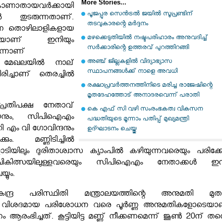
More Stories...
ാണാതായവർക്കായി
പൂജപ്പുര സെന്‍ട്രല്‍ ജയില്‍ സൂപ്രണ്ടിന്
ൽ തുടരുന്നതാണ്.
തടവുകാരന്റെ മര്‍ദ്ദനം
ാണ തൊഴിലാളികളായ
മഴക്കെടുതിയില്‍ നഷ്ടപരിഹാരം അനുവദിച്ച്
യാണ് ഇനിയും
സര്‍ക്കാരിന്റെ ഉത്തരവ് പുറത്തിറങ്ങി
ന്നാണ്
അഞ്ച് ജില്ലകളില്‍ വിദ്യാഭ്യാസ
ളത്. മേഖലയിൽ നാല്
സ്ഥാപനങ്ങള്‍ക്ക് നാളെ അവധി
ച്ചാണ് തെരച്ചിൽ
രക്ഷാപ്രവര്‍ത്തനത്തിനിടെ മരിച്ച രാജേഷിന്റെ
മൃതദേഹത്തോട് അനാദരവെന്ന് പരാതി
രതിപക്ഷ നേതാവ്
കെ എഫ് സി വഴി സംരംഭകത്വ വികസന
യനും, സിപിഐഎം
പദ്ധതിയുടെ മൂന്നാം പതിപ്പ് മുഖ്യമന്ത്രി
ി എം വി ഗോവിന്ദനും
ഉദ്ഘാടനം ചെയ്തു
കും. മണ്ണിടിച്ചിൽ
ളാടിയിലും ദുരിതാശ്വാസ ക്യാംപിൽ കഴിയുന്നവരെയും പരിക്കേറ്
ികിത്സയിലുള്ളവരെയും സിപിഐഎം നേതാക്കൾ ഇന്
്യും.
ദ്ര പരിസ്ഥിതി മന്ത്രാലയത്തിന്റെ അനുമതി മു
ടെ വിശദമായ പരിശോധന വരെ പൂർണ്ണ അനുമതികളോടെയാ
ആരംഭിച്ചത്. കൂട്ടിയിട്ട മണ്ണ്‌ നീക്കണമെന്ന്‌ ജൂൺ 20ന്‌ തന