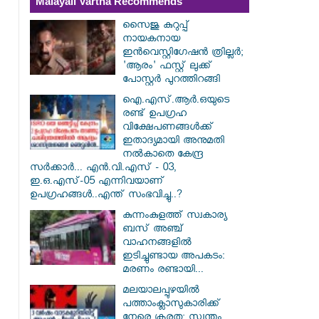
Malayali Vartha Recommends
സൈജു കുറുപ്പ്
നായകനായ
ഇൻവെസ്റ്റിഗേഷൻ ത്രില്ലർ;
'ആരം' ഫസ്റ്റ് ലുക്ക്
പോസ്റ്റർ പുറത്തിറങ്ങി
ഐ.എസ്.ആർ.ഒയുടെ
രണ്ട് ഉപഗ്രഹ
വിക്ഷേപണങ്ങൾക്ക്
ഇതാദ്യമായി അനുമതി
നൽകാതെ കേന്ദ്ര
സർക്കാർ... എൻ.വി.എസ് - 03,
ഇ.ഒ.എസ്-05 എന്നിവയാണ്
ഉപഗ്രഹങ്ങൾ..എന്ത് സംഭവിച്ചു..?
കുന്നംകുളത്ത് സ്വകാര്യ
ബസ് അഞ്ച്
വാഹനങ്ങളിൽ
ഇടിച്ചുണ്ടായ അപകടം:
മരണം രണ്ടായി...
മലയാലപ്പുഴയിൽ
പത്താംക്ലാസുകാരിക്ക്
നേരെ ക്രൂരത; സ്വന്തം