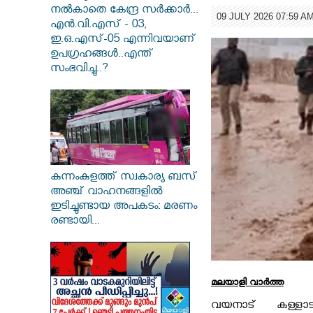
നൽകാതെ കേന്ദ്ര സർക്കാർ...
09 JULY 2026 07:59 A
എൻ.വി.എസ് - 03,
ഇ.ഒ.എസ്-05 എന്നിവയാണ്
ഉപഗ്രഹങ്ങൾ..എന്ത്
സംഭവിച്ചു..?
കുന്നംകുളത്ത് സ്വകാര്യ ബസ്
അഞ്ച് വാഹനങ്ങളിൽ
ഇടിച്ചുണ്ടായ അപകടം: മരണം
രണ്ടായി...
മലയാളി വാര്‍ത്ത
വയനാട് കള്ളാടി