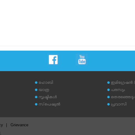
ഹോബി
ഇമിഗ്രേഷന്‍
യാത്ര
പരസ്യം
സൃഷ്ടികള്‍
തെരഞ്ഞെടുപ്പ
സ്‌പെഷ്യല്‍
പ്രവാസി
cy
|
Grievance
.