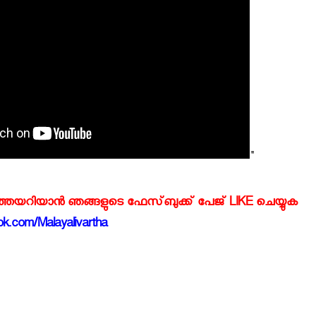
"
്‍ത്തയറിയാന്‍ ഞങ്ങളുടെ ഫേസ്‌ബുക്ക്‌ പേജ് LIKE ചെയ്യുക
k.com/Malayalivartha