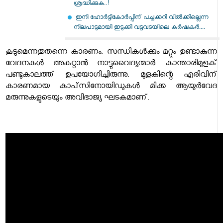
ശ്രദ്ധിക്കുക..!
ഇനി ഹോര്‍ട്ടികോര്‍പ്പിന് പച്ചക്കറി വില്‍ക്കില്ലെന്ന
നിലപാടുമായി ഇടുക്കി വട്ടവടയിലെ കര്‍ഷകര്‍....
കൂടുമെന്നതുതന്നെ കാരണം. സന്ധികൾക്കും മറ്റും ഉണ്ടാകുന്ന
വേദനകൾ അകറ്റാൻ നാട്ടുവൈദ്യന്മാർ കാന്താരിമുളക്
പണ്ടുകാലത്ത് ഉപയോഗിച്ചിരുന്നു. മുളകിന്റെ എരിവിന്
കാരണമായ കാപ്‌സിനോയിഡുകൾ മിക്ക ആയുർവേദ
മരുന്നുകളുടെയും അവിഭാജ്യ ഘടകമാണ്.