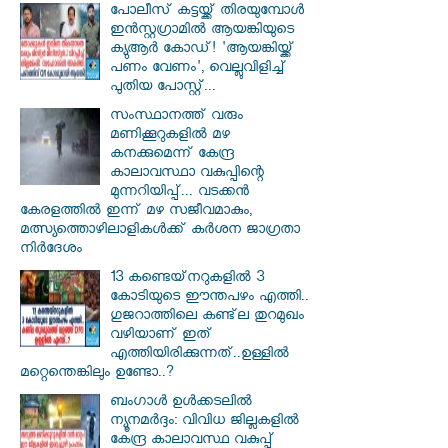
പോലീസ് കട്ടയ്ക്ക് തിരയുമ്പോൾ
ഇൻസ്റ്റഗ്രാമിൽ ആയങ്കിയുടെ
ക്യുആർ കോഡ്! 'ആയങ്കിയ്ക്ക്
പണം വേണം', വെല്ലുവിളിച്ച്
പുതിയ പോസ്റ്റ്...
സംസ്ഥാനത്ത് വരും
മണിക്കൂറുകളിൽ മഴ
കനക്കുമെന്ന് കേന്ദ്ര
കാലാവസ്ഥാ വകുപ്പിന്റെ
മുന്നറിയിപ്പ്... വടക്കൻ
കേരളത്തിൽ ഇന്ന് മഴ സജീവമാകും,
മത്സ്യത്തൊഴിലാളികൾക്ക് കർശന ജാഗ്രതാ
നിർദേശം
13 കണ്ടെയ്‌നറുകളിൽ 3
കോടിയുടെ ഈന്തപഴം എത്തി..
ഗുജറാത്തിലെ കണ്ട്‌ല തുറമുഖം
വഴിയാണ് ഇത്
എത്തിയിരിക്കുന്നത്..ഉള്ളിൽ
മറ്റെന്തെങ്കിലും ഉണ്ടോ..?
ബംഗാൾ ഉൾക്കടലിൽ
ന്യൂനമർദ്ദം: വിവിധ ജില്ലകളിൽ
കേന്ദ്ര കാലാവസ്ഥ വകുപ്പ്