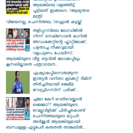
ഫ്‌ലാറ്റിൽ ഉറങ്ങിക്കിടന്ന
ആയങ്കിയെ വളഞ്ഞിട്ട്
പൂട്ടിയത് ഇങ്ങനെ..!ആഭ്യന്തര
മന്ത്രി
വിജയനല്ല..ചെന്നിത്തല..!രാഹുൽ കട്ടയ്ക്ക്
തളിപ്പറമ്പിലെ ലോഡ്ജിൽ
നിന്ന് നെക്സോൺ കാറിൽ
അഡ്വക്കേറ്റിന്റെ ഫ്ലാറ്റിലേക്ക്;
പഴുതടച്ച നീക്കവുമായി
വളപട്ടണം പോലീസ്;
ആയങ്കിയുടെ വീഴ്ച: ഒടുവിൽ ലോക്കപ്പിലും
കൂസലില്ലാതെ പത്രവായന...
ഏഷ്യാകപ്പിനൊരുങ്ങുന്ന
ഇന്ത്യൻ വനിതാ ക്രിക്കറ്റ് ടീമിന്
തിരിച്ചടിയായി ജെമീമ
റോഡ്രിഗസിന് പരിക്ക്...
ചുമ്മാ കേറി വെടിവെയ്ക്കാൻ
ഒക്കുമോ?! ആയങ്കിയുടെ
വെല്ലുവിളിക്ക് ചിരിച്ചുകൊണ്ട്
ചെന്നിത്തലയുടെ മറുപടി:
അർജുൻ ആയങ്കിയുമായി
ബന്ധമുള്ള എട്ടുപേർ കരുതൽ തടങ്കലിൽ...