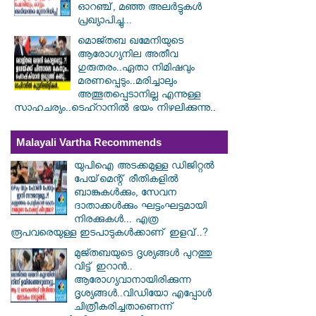
ഓറഞ്ച്, മഞ്ഞ അലർട്ടുകൾ
പ്രഖ്യാപിച്ചു...
മൊജ്തബ ഖമേനിയുടെ
ആരോഗ്യനില അതീവ
ഗുരുതരം..ഏതാ നിമിഷവും
മരണപ്പെടും..മരിച്ചാലും
അത്ഭുതപ്പെടാനില്ല എന്നുള്ള
സാഹചര്യം..ടെഹ്റാനിൽ ഭയം നിഴലിക്കുന്നു..
Malayali Vartha Recommends
യുപിഐ അടക്കമുള്ള ഡിജിറ്റല്‍
പേയ്‌മെന്റ് രീതികളില്‍
ബാങ്കുകള്‍ക്കും, സേവന
ദാതാക്കള്‍ക്കും ഘട്ടംഘട്ടമായി
നിരക്കുകള്‍... എത്ര
രൂപവരെയുള്ള ഇടപാടുകള്‍ക്കാണ് ഇളവ്..?
മുജ്തബയുടെ ദൃശ്യങ്ങൾ പുറത്തു
വിട്ട് ഇറാൻ..
ആരോഗ്യവാനായിരിക്കുന്ന
ദൃശ്യങ്ങൾ..വിഡിയോ എപ്പോൾ
ചിത്രീകരിച്ചതാണെന്ന്