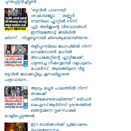
പുറപ്പെടുവിച്ചിട്ടുണ്ട്..
'ഒടുവിൽ പവനായി
ശവമായല്ലോ...'. കണ്ണൂര്‍
ടൗണിലെ ഫ്ലാറ്റിൽ നിന്ന്
പൂട്ടി..അർജുന്റെ വീരവാദങ്ങൾ
ഇനിയങ്ങോട്ട് ജയിലിൽ
കിടന്ന്.. നിശ്ശബ്ദനായി കീഴടങ്ങുകയായിരുന്നു..
തളിപ്പറമ്പിലെ ലോഡ്ജിൽ നിന്ന്
നെക്സോൺ കാറിൽ
അഡ്വക്കേറ്റിന്റെ ഫ്ലാറ്റിലേക്ക്;
പഴുതടച്ച നീക്കവുമായി വളപട്ടണം
പോലീസ്; ആയങ്കിയുടെ വീഴ്ച:
ഒടുവിൽ ലോക്കപ്പിലും കൂസലില്ലാതെ
പത്രവായന...
ആദ്യം മധൂർ പാലത്തിൽ നിന്ന്
താഴേക്ക്
പതിക്കേണ്ടതായിരുന്നു!" ബിഡദി
കെഎസ്ആർടിസി ദുരന്തത്തിൽ
ഞെട്ടിക്കുന്ന ദൃക്‌സാക്ഷി
വെളിപ്പെടുത്തൽ...
ഈ രാശിക്കാർക്ക് പ്രമോഷനും
മംഗളയോഗവും