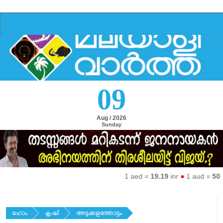
09
Aug / 2026
Sunday
1 aed =
19.19
inr
●
1 aud =
50.27
ഹോം
കൃഷി
അടുക്കളത്തോട്ടം