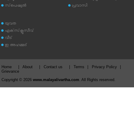
സ്‌പെഷ്യല്‍
പ്രവാസി
യുവത
എക്‌സ്‌ക്ലൂസീവ്
വീട്
ഇ അഹമ്മദ്‌
Home
|
About
|
Contact us
|
Terms
|
Privacy Policy
|
Grievance
Copyright © 2026
www.malayalivartha.com
. All Rights reserved.