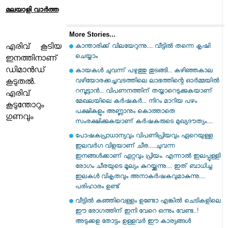
മലയാളി വാര്‍ത്ത
More Stories...
എരിവ് കൂടിയ
കാന്താരിക്ക് വിലയേറുന്നു.... വീട്ടിൽ തന്നെ കൃഷി
ചെയ്യാം
ഇനത്തിനാണ്
ഡിമാൻഡ്
കായകൾ ചുവന്ന് പഴുത്തു തുടങ്ങി... കഴിഞ്ഞകാല
വഴിയോരക്കച്ചവടത്തിലെ ലാഭത്തിന്റെ ഓർമ്മയിൽ
കൂടുതൽ.
റമ്പൂട്ടാൻ... വിപണനത്തിന് തയ്യാറെടുക്കുകയാണ്
എരിവ്
മേഖലയിലെ കർഷകർ... നിറം മാറിയ പഴം
കൂടുന്തോറും
പക്ഷികളും അണ്ണാനും കൊത്താതെ
ഗുണവും
സംരക്ഷിക്കുകയാണ് കർഷകരുടെ മുഖ്യദൗത്യം....
പോഷകപ്രാധാന്യവും വിപണിപ്രിയവും ഏറെയുള്ള
ഇലവർഗ വിളയാണ് ചീര.....ചുവന്ന
ഇനങ്ങൾക്കാണ് ഏറ്റവും പ്രിയം. എന്നാൽ ഇലപ്പുള്ളി
രോഗം ചീരയുടെ മൂല്യം കുറയ്ക്കുന്നു.... ഇത് ബാധിച്ച
ഇലകൾ വികൃതവും അനാകർഷകവുമാകുന്നു....
പരിഹാരം ഉണ്ട്
വീട്ടിൽ കഞ്ഞിവെള്ളം ഉണ്ടോ എങ്കിൽ ചെടികളിലെ
ഈ രോഗത്തിന് ഇനി വേറെ ഒന്നും വേണ്ട..!
അടുക്കള തോട്ടം ഉള്ളവർ ഈ കാര്യങ്ങൾ