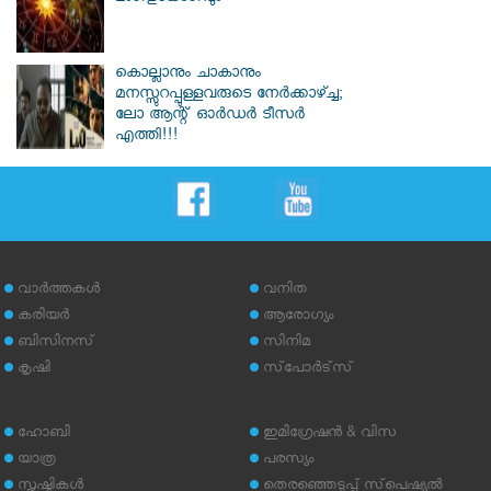
കൊല്ലാനും ചാകാനും
മനസ്സുറപ്പുള്ളവരുടെ നേർക്കാഴ്ച്ച;
ലോ ആന്റ് ഓർഡർ ടീസർ
എത്തി!!!
വാര്‍ത്തകള്‍
വനിത
കരിയര്‍
ആരോഗ്യം
ബിസിനസ്
സിനിമ
കൃഷി
സ്‌പോര്‍ട്‌സ്
ഹോബി
ഇമിഗ്രേഷന്‍ & വിസ
യാത്ര
പരസ്യം
സൃഷ്ടികള്‍
തെരഞ്ഞെടുപ്പ് സ്‌പെഷ്യല്‍