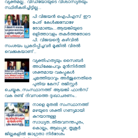
വ്യക്തമല്ല.. വിഡിയോയുടെ വിശ്വാസ്യതയും
സ്ഥിരീകരിച്ചിട്ടില്ല...
പി വിജയന്‍ ഐപിഎസ് ഈ
പേര് കേൾക്കുമ്പോഴേ
രോമാഞ്ചം...ആയങ്കിയുടെ
ഒളിത്താവളം തകര്‍ത്തതോടെ
പി. വിജയന്റെ കഴിവില്‍
സംശയം പ്രകടിപ്പിച്ചവര്‍ മൂക്കില്‍ വിരല്‍
വെക്കുകയാണ്..
വ്യക്തിഹത്യയും സൈബര്‍
അധിക്ഷേപവും മുന്‍നിര്‍ത്തി
ശക്തമായ വകുപ്പുകള്‍
ചുമത്തിയാവും അർജുനെതിരെ
പുതിയ കേസ് രജിസ്റ്റര്‍
ചെയ്യുക..സംസ്ഥാനത്ത് ആയങ്കി ഫാൻസ്
വക രണ്ട് ദിവസത്തെ ദുഃഖാചരണം..
നാളെ മുതൽ സംസ്ഥാനത്ത്
മഴയുടെ ശക്തി ഗണ്യമായി
കുറയാനുള്ള
സാധ്യത..തിരുവനന്തപുരം,
കൊല്ലം, ആലപ്പുഴ, തൃശൂർ
ജില്ലകളിൽ ജാഗ്രതാ നിർദേശം