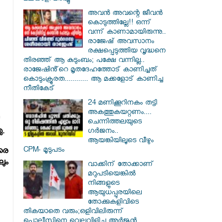
അവൻ അവന്റെ ജീവൻ
കൊടുത്തില്ലേ!! ഒന്ന്
വന്ന് കാണാമായിരുന്നു..
രാജേഷ് അവസാനം
രക്ഷപ്പെടുത്തിയ വൃദ്ധനെ
തിരഞ്ഞ് ആ കുടുംബം; പക്ഷേ വന്നില്ല..
രാജേഷിൻ്റെ മൃതദേഹത്തോട് കാണിച്ചത്
കൊടുംക്രൂരത............ ആ മക്കളോട് കാണിച്ച
നീതികേട്
24 മണിക്കൂറിനകം തട്ടി
അകത്തുകയറ്റണം....
ചെന്നിത്തലയുടെ
ഗർജനം..
ു.
ആയങ്കിയിലൂടെ വീഴും
CPM- മൂടുപടം
രെ
ും
വാക്കിന് തോക്കാണ്
മറുപടിയെങ്കിൽ
നിങ്ങളുടെ
ആയുധപ്പുരയിലെ
തോക്കുകളിവിടെ
തികയാതെ വരും;ഒളിവിലിരുന്ന്
പൊലീസിനെ വെല്ലുവിളിച്ച അർജുൻ