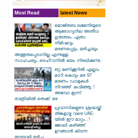
Most Read
latest News
മൊജ്തബ ഖമേനിയുടെ
ആരോഗ്യനില അതീവ
ഗുരുതരം..ഏതാ
നിമിഷവും
മരണപ്പെടും..മരിച്ചാലും
അത്ഭുതപ്പെടാനില്ല എന്നുള്ള
സാഹചര്യം..ടെഹ്റാനിൽ ഭയം നിഴലിക്കുന്നു..
ഒറ്റ മണിക്കൂറിൽ എല്ലാം
മാറി കൊടും മഴ 97
മരണം ഡാമുകൾ
നിറഞ്ഞ് കവിഞ്ഞു..!
അമ്പോ ഇന്ന്
രാത്രിയിൽ തെക്ക് മഴ
പ്രവാസികളുടെ ശ്രദ്ധയ്ക്ക്:
തിങ്കളാഴ്ച വരെ UAE-
യിൽ ഈ മാറ്റം...!
ജോലി കഴിഞ്ഞ്
ഉറങ്ങാൻ കിടന്ന
മലയാളി മരിച്ചു