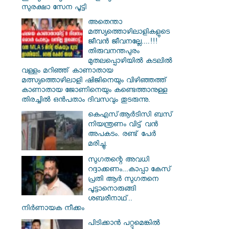
സുരക്ഷാ സേന പൂട്ടി
അതെന്താ
മത്സ്യത്തൊഴിലാളികളുടെ
ജീവൻ ജീവനല്ലേ....!!!
തിരുവനന്തപുരം
മുതലപ്പൊഴിയില്‍ കടലില്‍
വള്ളം മറിഞ്ഞ് കാണാതായ
മത്സ്യത്തൊഴിലാളി ഷിജിനെയും വിഴിഞ്ഞത്ത്
കാണാതായ ജോണിനെയും കണ്ടെത്താനുള്ള
തിരച്ചില്‍ ഒന്‍പതാം ദിവസവും തുടരുന്നു.
കെഎസ്ആര്‍ടിസി ബസ്
നിയന്ത്രണം വിട്ട് വൻ
അപകടം. രണ്ട് പേർ
മരിച്ചു.
സു​ഗതന്റെ അവധി
റദ്ദാക്കണം...കാപ്പാ കേസ്
പ്രതി ആർ സു​ഗതനെ
പൂട്ടാനൊരുങ്ങി
ശബരീനാഥ്..
നിർണായക നീക്കം
പിടിക്കാൻ പറ്റുമെങ്കിൽ