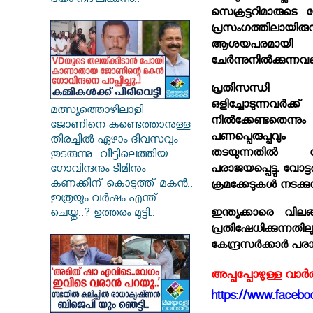
ഭയം നിഴലിക്കുന്നു..
സെക്രട്ടറിമാരുട
പ്രസംഗത്തിലായിര
ആശയപരമായി പാ
ചേര്‍ന്നുനില്‍ക്കുന്ന
പ്രതിസന്ധി
ഒളിച്ചോടുന്നവര
മത്സ്യത്തൊഴിലാളി
നില്‍ക്കേണ്ടതെന്
ജോണിനെ കണ്ടെത്താനുള്ള
പണപ്പെരുപ്പവും 
തിരച്ചിൽ ഏഴാം ദിവസവും
തടയുന്നതില്‍ മ
തുടരുന്നു...വീട്ടിലെത്തിയ
ഗോവിന്ദനും ടീമിനും
പരാജയപ്പെട്ടു. വോട്ട
കണക്കിന് കൊടുത്ത് മകൻ..
ക്രമക്കേടുകള്‍ നടക്
ഇത്രയും വർഷം എന്ത്
ചെയ്തു..? ഉത്തരം മുട്ടി..
ഇന്ത്യക്കാരെ വില
പ്രതിഷേധിക്കുന്നത
കേന്ദ്രസര്‍ക്കാര്‍ പരാജ
അപ്പപ്പോഴുള്ള വാര
https://www.faceboo