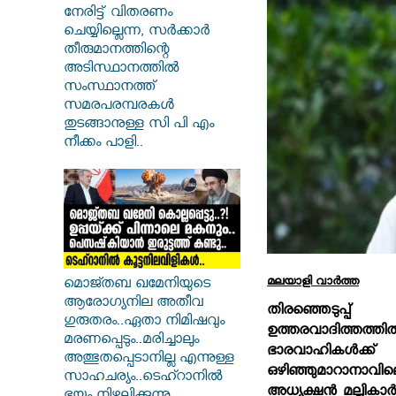
നേരിട്ട് വിതരണം
ചെയ്യില്ലെന്ന, സർക്കാർ
തീരുമാനത്തിന്റെ
അടിസ്ഥാനത്തിൽ
സംസ്ഥാനത്ത്
സമരപരമ്പരകൾ
തുടങ്ങാനുള്ള സി പി എം
നീക്കം പാളി..
മലയാളി വാര്‍ത്ത
മൊജ്തബ ഖമേനിയുടെ
ആരോഗ്യനില അതീവ
തിരഞ്ഞെടുപ്പ
ഗുരുതരം..ഏതാ നിമിഷവും
ഉത്തരവാദിത്ത
മരണപ്പെടും..മരിച്ചാലും
ഭാരവാഹികള്‍ക്ക്
അത്ഭുതപ്പെടാനില്ല എന്നുള്ള
ഒഴിഞ്ഞുമാറാനാവില
സാഹചര്യം..ടെഹ്റാനിൽ
അധ്യക്ഷന്‍ മല്ലികാര്