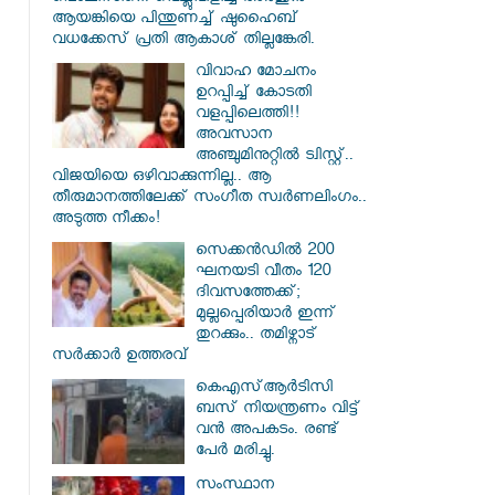
ആയങ്കിയെ പിന്തുണച്ച് ഷുഹൈബ്
വധക്കേസ് പ്രതി ആകാശ് തില്ലങ്കേരി.
വിവാഹ മോചനം
ഉറപ്പിച്ച് കോടതി
വളപ്പിലെത്തി!!
അവസാന
അഞ്ചുമിനുറ്റിൽ ട്വിസ്റ്റ്..
വിജയിയെ ഒഴിവാക്കുന്നില്ല.. ആ
തീരുമാനത്തിലേക്ക് സംഗീത സ്വർണലിംഗം..
അടുത്ത നീക്കം!
സെക്കൻഡിൽ 200
ഘനയടി വീതം 120
ദിവസത്തേക്ക്;
മുല്ലപ്പെരിയാർ ഇന്ന്
തുറക്കും.. തമിഴ്നാട്
സർക്കാർ ഉത്തരവ്
കെഎസ്ആര്‍ടിസി
ബസ് നിയന്ത്രണം വിട്ട്
വൻ അപകടം. രണ്ട്
പേർ മരിച്ചു.
സംസ്ഥാന