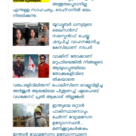
അത്ഭുതപ്പെടാനില്ല
എന്നുള്ള സാഹചര്യം..ടെഹ്റാനിൽ ഭയം
നിഴലിക്കുന്നു..
യൂഡ്യൂബർ ധന്യയുടെ
ലൈസൻസ്
സസ്പെൻഡ് ചെയ്തു
;മദ്യപിച്ച് വാഹനമോടിച്ച
കേസിലാണ് നടപടി
വാക്കിന് തോക്കാണ്
മറുപടിയെങ്കിൽ നിങ്ങളുടെ
ആയുധപ്പുരയിലെ
തോക്കുകളിവിടെ
തികയാതെ
വരും;ഒളിവിലിരുന്ന് പൊലീസിനെ വെല്ലുവിളിച്ച
അർജുൻ ആയങ്കിയെ പിന്തുണച്ച് ഷുഹൈബ്
വധക്കേസ് പ്രതി ആകാശ് തില്ലങ്കേരി.
ഇന്ത്യയെ ഒറ്റാൻ
പാകിസ്ഥാനൊപ്പം
ചേർന്ന് വ്യോമസേന
ഉദ്യോ​ഗസ്ഥൻ...
മണിക്കൂറുകൾക്കകം
ഇന്ത്യൻ വ്യോമസേനാ ഉദ്യോഗസ്ഥനെ