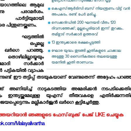
ഉദ്യോഗസ്ഥനെ സുരക്ഷാ സേന പൂട്ടി
െ യോഗത്തിലെ ആമുഖ
കെഎസ്ആര്‍ടിസി ബസ് നിയന്ത്രണം വിട്ട് വൻ
ുന്നു പരാമര്‍ശം.
അപകടം. രണ്ട് പേർ മരിച്ചു.
ര്‍ട്ടിയുമായി
സെക്കൻഡിൽ 200 ഘനയടി വീതം 120
വരെ പിന്തുണയ്ക്കണം.
ദിവസത്തേക്ക്; മുല്ലപ്പെരിയാർ ഇന്ന് തുറക്കും..
തമിഴ്നാട് സർക്കാർ ഉത്തരവ്
 ഘട്ടത്തില്‍
13 ഇന്ത്യക്കാരെ രക്ഷപ്പെടുത്തി
്‍ക്ക് ഒപ്പമല്ല
നും ഖര്‍ഗെ പറഞ്ഞു.
ഘോര യുദ്ധം തുടങ്ങി ഹൂതികളുടെ ചാക്കാല
അടുത്തു 30 സൈനികരുടെ തലയെടുത്തു
തൊഴിലില്ലായ്മയും
യമനിൽ ഹൂതി താണ്ഡവം
ോദി സര്‍ക്കാര്‍
ര്‍ പട്ടികയില്‍ വ്യാപക
കുന്നുണ്ട് ഈ തട്ടിപ്പ് തടയുകയാണ് വേണ്ടതെന്ന് അദ്ദേഹം പറഞ്ഞ
ങ്ങ് അണിയിച്ച് നാടുകടത്തിയ അമേരിക്കന്‍ നടപടിക്കെതി
ിലും ഇന്ത്യയ്ക്കുമേലുള്ള യുഎസ് തീരുവകളെ എതിര്‍ക്കുന്നതില
യപ്പെട്ടെന്നും മല്ലികാര്‍ജുന്‍ ഖര്‍ഗെ കൂട്ടിച്ചേര്‍ത്തു.
്‍ത്തയറിയാന്‍ ഞങ്ങളുടെ ഫേസ്‌ബുക്ക്‌ പേജ് LIKE ചെയ്യുക
k.com/Malayalivartha