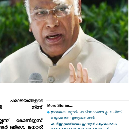
് പരാജയങ്ങളുടെ
More Stories...
ത്തില്‍ നിന്ന്
ഇന്ത്യയെ ഒറ്റാൻ പാകിസ്ഥാനൊപ്പം ചേർന്ന്
വ്യോമസേന ഉദ്യോ​ഗസ്ഥൻ...
്ലെന്ന് കോണ്‍ഗ്രസ്
മണിക്കൂറുകൾക്കകം ഇന്ത്യൻ വ്യോമസേനാ
‍ജുര്‍ ഖര്‍ഗെ. ജനറല്‍