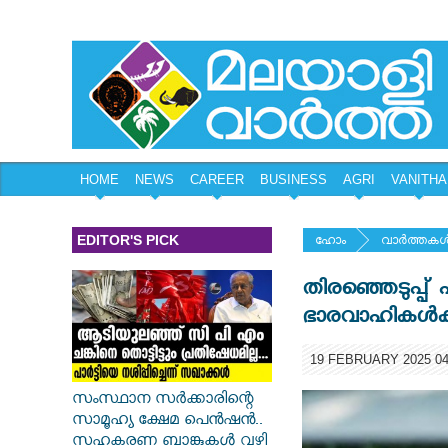
HOME
NEWS
CAREER
BUSINESS
AGRI
VANITHA
EDITOR'S PICK
ഹോം
വാര്‍ത്തകള്
തിരഞ്ഞെടുപ്പ്
ഭാരവാഹികള്‍ക്ക്
19 FEBRUARY 2025 04
സംസ്ഥാന സർ‌ക്കാരിന്റെ
സാമൂഹ്യ ക്ഷേമ പെൻഷൻ..
സഹകരണ ബാങ്കുകൾ വഴി