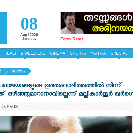
08
Aug / 2026
Forex Rates:
Saturday
HEALTH & WELLNESS
CINEMA
SPORTS
YATHRA
SPECIAL
‍
ദേശീയം
 പരാജയങ്ങളുടെ ഉത്തരവാദിത്തത്തില്‍ നിന്ന്
 ഒഴിഞ്ഞുമാറാനാവില്ലെന്ന് മല്ലികാര്‍ജുര്‍ ഖര്‍ഗ
:45 PM IST