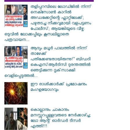
തളിപ്പറമ്പിലെ ലോഡ്ജിൽ നിന്ന്
നെക്സോൺ കാറിൽ
അഡ്വക്കേറ്റിന്റെ ഫ്ലാറ്റിലേക്ക്;
പഴുതടച്ച നീക്കവുമായി വളപട്ടണം
പോലീസ്; ആയങ്കിയുടെ വീഴ്ച:
ഒടുവിൽ ലോക്കപ്പിലും കൂസലില്ലാതെ
പത്രവായന...
ആദ്യം മധൂർ പാലത്തിൽ നിന്ന്
താഴേക്ക്
പതിക്കേണ്ടതായിരുന്നു!" ബിഡദി
കെഎസ്ആർടിസി ദുരന്തത്തിൽ
ഞെട്ടിക്കുന്ന ദൃക്‌സാക്ഷി
വെളിപ്പെടുത്തൽ...
ഈ രാശിക്കാർക്ക് പ്രമോഷനും
മംഗളയോഗവും
കൊല്ലാനും ചാകാനും
മനസ്സുറപ്പുള്ളവരുടെ നേർക്കാഴ്ച്ച;
ലോ ആന്റ് ഓർഡർ ടീസർ
എത്തി!!!