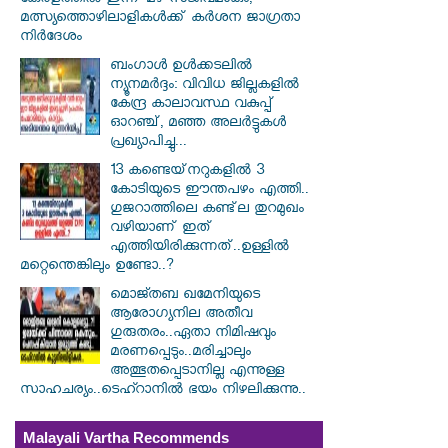
കേരളത്തിൽ ഇന്ന് മഴ സജീവമാകും,
മത്സ്യത്തൊഴിലാളികൾക്ക് കർശന ജാഗ്രതാ
നിർദേശം
ബംഗാൾ ഉൾക്കടലിൽ
ന്യൂനമർദ്ദം: വിവിധ ജില്ലകളിൽ
കേന്ദ്ര കാലാവസ്ഥ വകുപ്പ്
ഓറഞ്ച്, മഞ്ഞ അലർട്ടുകൾ
പ്രഖ്യാപിച്ചു...
13 കണ്ടെയ്‌നറുകളിൽ 3
കോടിയുടെ ഈന്തപഴം എത്തി..
ഗുജറാത്തിലെ കണ്ട്‌ല തുറമുഖം
വഴിയാണ് ഇത്
എത്തിയിരിക്കുന്നത്..ഉള്ളിൽ
മറ്റെന്തെങ്കിലും ഉണ്ടോ..?
മൊജ്തബ ഖമേനിയുടെ
ആരോഗ്യനില അതീവ
ഗുരുതരം..ഏതാ നിമിഷവും
മരണപ്പെടും..മരിച്ചാലും
അത്ഭുതപ്പെടാനില്ല എന്നുള്ള
സാഹചര്യം..ടെഹ്റാനിൽ ഭയം നിഴലിക്കുന്നു..
Malayali Vartha Recommends