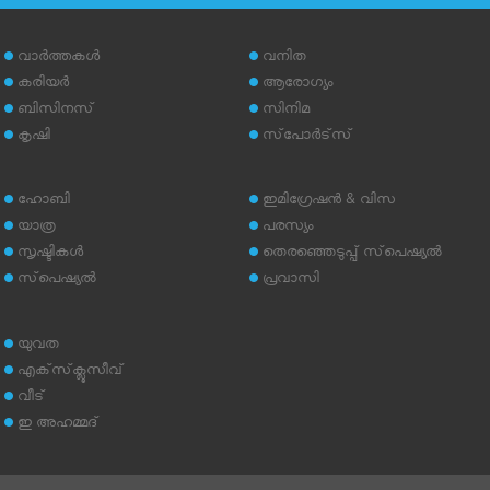
വാര്‍ത്തകള്‍
വനിത
കരിയര്‍
ആരോഗ്യം
ബിസിനസ്
സിനിമ
കൃഷി
സ്‌പോര്‍ട്‌സ്
ഹോബി
ഇമിഗ്രേഷന്‍ & വിസ
യാത്ര
പരസ്യം
സൃഷ്ടികള്‍
തെരഞ്ഞെടുപ്പ് സ്‌പെഷ്യല്‍
സ്‌പെഷ്യല്‍
പ്രവാസി
യുവത
എക്‌സ്‌ക്ലൂസീവ്
വീട്
ഇ അഹമ്മദ്‌