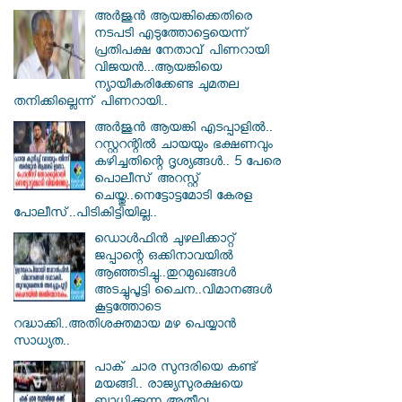
അർജുൻ ആയങ്കിക്കെതിരെ
നടപടി എടുത്തോട്ടെയെന്ന്
പ്രതിപക്ഷ നേതാവ് പിണറായി
വിജയൻ...ആയങ്കിയെ
ന്യായീകരിക്കേണ്ട ചുമതല
തനിക്കില്ലെന്ന് പിണറായി..
അർജുൻ ആയങ്കി എടപ്പാളിൽ..
റസ്റ്ററന്റിൽ ചായയും ഭക്ഷണവും
കഴിച്ചതിന്റെ ദൃശ്യങ്ങൾ.. 5 പേരെ
പൊലീസ് അറസ്റ്റ്
ചെയ്തു..നെട്ടോട്ടമോടി കേരള
പോലീസ്..പിടികിട്ടിയില്ല..
ഡൊൾഫിൻ ചുഴലിക്കാറ്റ്
ജപ്പാന്റെ ഒക്കിനാവയിൽ
ആഞ്ഞടിച്ചു..തുറമുഖങ്ങൾ
അടച്ചുപൂട്ടി ചൈന..വിമാനങ്ങൾ
കൂട്ടത്തോടെ
റദ്ധാക്കി..അതിശക്തമായ മഴ പെയ്യാൻ
സാധ്യത..
പാക് ചാര സുന്ദരിയെ കണ്ട്
മയങ്ങി.. രാജ്യസുരക്ഷയെ