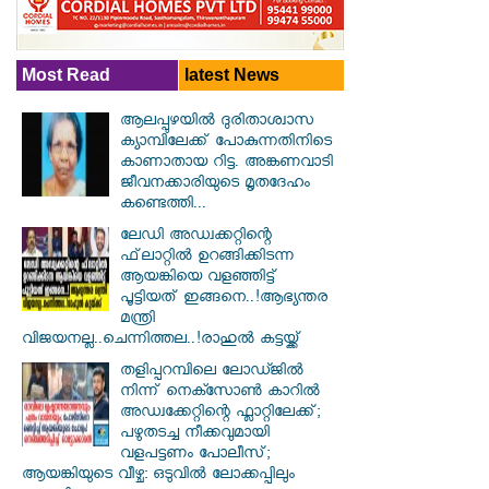
Most Read
latest News
ആലപ്പുഴയിൽ ​ദുരിതാശ്വാസ
ക്യാമ്പിലേക്ക് പോകുന്നതിനിടെ
കാണാതായ റിട്ട. അങ്കണവാടി
ജീവനക്കാരിയുടെ മൃതദേഹം
കണ്ടെത്തി...
ലേഡി അഡ്വക്കറ്റിന്റെ
ഫ്‌ലാറ്റിൽ ഉറങ്ങിക്കിടന്ന
ആയങ്കിയെ വളഞ്ഞിട്ട്
പൂട്ടിയത് ഇങ്ങനെ..!ആഭ്യന്തര
മന്ത്രി
വിജയനല്ല..ചെന്നിത്തല..!രാഹുൽ കട്ടയ്ക്ക്
തളിപ്പറമ്പിലെ ലോഡ്ജിൽ
നിന്ന് നെക്സോൺ കാറിൽ
അഡ്വക്കേറ്റിന്റെ ഫ്ലാറ്റിലേക്ക്;
പഴുതടച്ച നീക്കവുമായി
വളപട്ടണം പോലീസ്;
ആയങ്കിയുടെ വീഴ്ച: ഒടുവിൽ ലോക്കപ്പിലും