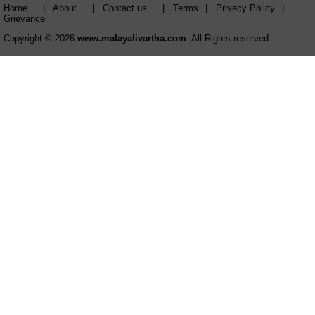
Home
|
About
|
Contact us
|
Terms
|
Privacy Policy
|
Grievance
Copyright © 2026
www.malayalivartha.com
. All Rights reserved.