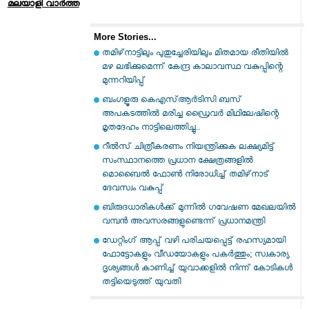
മലയാളി വാര്‍ത്ത
More Stories...
തമിഴ്‌നാട്ടിലും പുതുച്ചേരിയിലും മിതമായ രീതിയിൽ
മഴ ലഭിക്കുമെന്ന് കേന്ദ്ര കാലാവസ്ഥ വകുപ്പിന്റെ
മുന്നറിയിപ്പ്
ബം​ഗളൂരു കെഎസ്ആർടിസി ബസ്
അപകടത്തിൽ മരിച്ച ഡ്രൈവർ മിഥിലേഷിന്റെ
മൃതദേഹം നാട്ടിലെത്തിച്ചു..
റീല്‍സ് ചിത്രീകരണം നിയന്ത്രിക്കുക ലക്ഷ്യമിട്ട്
സംസ്ഥാനത്തെ പ്രധാന ക്ഷേത്രങ്ങളില്‍
മൊബൈല്‍ ഫോണ്‍ നിരോധിച്ച് തമിഴ്‌നാട്
ദേവസ്വം വകുപ്പ്
ബിരുദധാരികള്‍ക്ക് മുന്നില്‍ ഗവേഷണ മേഖലയില്‍
വമ്പന്‍ അവസരങ്ങളുണ്ടെന്ന് പ്രധാനമന്ത്രി
ഡേറ്റിംഗ് ആപ്പ് വഴി പരിചയപ്പെട്ട് രഹസ്യമായി
ഫോട്ടോകളും വീഡയോകളും പകര്‍ത്തും; സ്വകാര്യ
ദൃശ്യങ്ങള്‍ കാണിച്ച് യുവാക്കളില്‍ നിന്ന് കോടികള്‍
തട്ടിയെടുത്ത് യുവതി