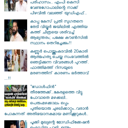
പരിഹാസം.. എംപി കെസി
വേണു​ഗോപാലിന്റെ നാക്ക്
പിഴവിൽ വലഞ്ഞ് യുഡിഎഫ്..
കാപ്പ കേസ് പ്രതി സു​ഗതനെ
തേടി വിയ്യൂർ ജയിലിൽ എത്തിയ
കത്ത് ചിത്രയെ ശരിവച്ച്
ആഭ്യന്തരം; പക്ഷേ കൗൺസിൽ
സ്ഥാനം തെറിച്ചേക്കും!!
കണ്ണൂർ പൊയ്ത്തുംകടവിൽ 20കാരി
ആത്മഹത്യ ചെയ്ത സംഭവത്തിൽ
ഞെട്ടിക്കുന്ന വിവരങ്ങൾ പുറത്ത്.
ഫാത്തിമത്ത് റിസയുടെ
മരണത്തിന് കാരണം ഭർത്താവ്
...!!
"ഡോൾഫിൻ"
തീരത്തേക്ക്..കേരളത്തെ വിട്ടു
പോവാതെ മഴക്കലി..
പെരുംമഴക്കാലം ഒപ്പം
പുതിയൊരു ചുഴലിക്കാറ്റും..വരാൻ
പോകുന്നത് അതിഭയാനകമായ മണിക്കൂറുകൾ..
പൂക്കി മുഖ്യന്റെ മോഡിഫിക്കേഷൻ