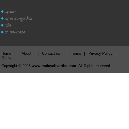
യുവത
എക്‌സ്‌ക്ലൂസീവ്
വീട്
ഇ അഹമ്മദ്‌
Home
|
About
|
Contact us
|
Terms
|
Privacy Policy
|
Grievance
Copyright © 2026
www.malayalivartha.com
. All Rights reserved.