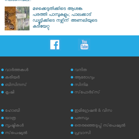
സ്വർണവില..
മഴക്കെടുതിക്കിടെ ആശങ്ക
പരത്തി പാമ്പുകളും; പാലക്കാട്
ഡ്യൂട്ടിക്കിടെ നഴ്സിന് അണലിയുടെ
കടിയേറ്റു
വാര്‍ത്തകള്‍
വനിത
കരിയര്‍
ആരോഗ്യം
ബിസിനസ്
സിനിമ
കൃഷി
സ്‌പോര്‍ട്‌സ്
ഹോബി
ഇമിഗ്രേഷന്‍ & വിസ
യാത്ര
പരസ്യം
സൃഷ്ടികള്‍
തെരഞ്ഞെടുപ്പ് സ്‌പെഷ്യല്‍
സ്‌പെഷ്യല്‍
പ്രവാസി