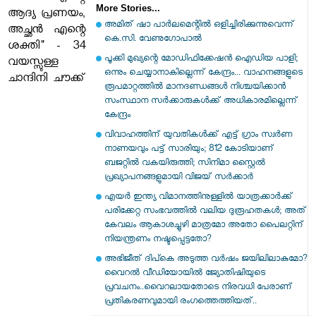
More Stories...
ആദ്യ പ്രണയം,
അമിത് ഷാ പാര്‍ലമെന്റില്‍ ഒളിച്ചിരിക്കുന്നുവെന്ന്
അച്ഛൻ എന്റെ
കെ.സി. വേണുഗോപാല്‍
ശക്തി" - 34
പൂക്കി മുഖ്യന്റെ മോഡിഫിക്കേഷൻ ഐഡിയ പാളി;
വയസ്സുള്ള
ഒന്നും ചെയ്യാനാകില്ലെന്ന് കേന്ദ്രം... വാഹനങ്ങളുടെ
ചാന്ദിനി ചൗക്ക്
രൂപമാറ്റത്തില്‍ മാനദണ്ഡങ്ങള്‍ നിശ്ചയിക്കാന്‍
സംസ്ഥാന സര്‍ക്കാരുകള്‍ക്ക് അധികാരമില്ലെന്ന്
കേന്ദ്രം
വിവാഹത്തിന് യുവതികള്‍ക്ക് എട്ട് ഗ്രാം സ്വർണ
നാണയവും പട്ട് സാരിയും; 812 കോടിയാണ്
ബജറ്റില്‍ വകയിരുത്തി; സിനിമാ സ്റ്റൈൽ
പ്രഖ്യാപനങ്ങളുമായി വിജയ് സർക്കാർ
എയര്‍ ഇന്ത്യ വിമാനത്തിനുള്ളില്‍ യാത്രക്കാര്‍ക്ക്
പരിക്കേറ്റ സംഭവത്തില്‍ വലിയ ദുരൂഹതകള്‍; അത്
കേവലം ആകാശച്ചുഴി മാത്രമോ അതോ പൈലറ്റിന്
നിയന്ത്രണം നഷ്ടപ്പെട്ടതോ?
അഭിജീത് ദിപ്കെ അടുത്ത വർഷം ജയിലിലാകുമോ?
വൈറൽ വീഡിയോയിൽ ജ്യോതിഷിയുടെ
പ്രവചനം..വൈറലായതോടെ നിരവധി പേരാണ്
പ്രതികരണവുമായി രംഗത്തെത്തിയത്..