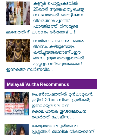
കണ്ണൂർ പൊയ്ത്തുംകടവിൽ
20കാരി ആത്മഹത്യ ചെയ്ത
സംഭവത്തിൽ ഞെട്ടിക്കുന്ന
വിവരങ്ങൾ പുറത്ത്.
ഫാത്തിമത്ത് റിസയുടെ
മരണത്തിന് കാരണം ഭർത്താവ് ...!!
സ്വര്‍ണം പറക്കുന്നു.. ഓരോ
ദിവസം കഴിയുമ്പോഴും
കുതിച്ചുയരുകയാണ്..ഈ
മാസം ഇതുവരെയുള്ളതിൽ
ഏറ്റവും വലിയ തുകയാണ്
ഇന്നത്തെ സ്വർണവില..
Malayali Vartha Recommends
പെൺവേഷത്തിൽ മുൻകാമുകൻ,
കൂട്ടിന് 20 കേസിലെ പ്രതികൾ;
ഗുരുവായൂരിലെ വൻ
കൊലപാതക ഗൂഢാലോചന
തകർത്ത് പോലീസ്...
കേരളത്തിലെ ദുരിതാശ്വ
പ്രശ്നങ്ങൾ ബാലിശ വിഷയമെന്ന്