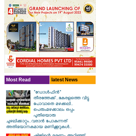
Most Read
latest News
"ഡോൾഫിൻ"
തീരത്തേക്ക്..കേരളത്തെ വിട്ടു
പോവാതെ മഴക്കലി..
പെരുംമഴക്കാലം ഒപ്പം
പുതിയൊരു
ചുഴലിക്കാറ്റും..വരാൻ പോകുന്നത്
അതിഭയാനകമായ മണിക്കൂറുകൾ..