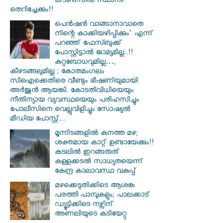
കൗൺസിൽ സ്ഥാനം
തെറിച്ചേക്കും!!
പെൻഷൻ വാങ്ങാനാവാതെ
നിന്റെ കാക്കിയഴിപ്പിക്കും’ എന്ന്
പറഞ്ഞ് ഫേസ്ബുക്ക്
പോസ്റ്റിട്ടാൽ ജാമ്യമില്ല..!!
കുറ്റബോധവുമില്ല…,
കീഴടങ്ങലുമില്ല ; കോതമംഗലം
സിഐക്കെതിരെ വീണ്ടും ഭീഷണിയുമായി
അര്‍ജുന്‍ ആയങ്കി. കോടതിവിധിയെയും
നീതിന്യായ വ്യവസ്ഥയെയും പരിഹസിച്ചും
പോലീസിനെ വെല്ലുവിളിച്ചും സോഷ്യൽ
മീഡിയ പോസ്റ്റ്...
മൂന്നിടങ്ങളിൽ കനത്ത മഴ;
ശക്തമായ കാറ്റ് ഉണ്ടായേക്കും!!
കടലിൽ ഇറങ്ങരുത്
കള്ളക്കടൽ സാധ്യതയെന്ന്
കേന്ദ്ര കാലാവസ്ഥ വകുപ്പ്
മഴക്കെടുതിക്കിടെ ആശങ്ക
പരത്തി പാമ്പുകളും; പാലക്കാട്
ഡ്യൂട്ടിക്കിടെ നഴ്സിന്
അണലിയുടെ കടിയേറ്റു