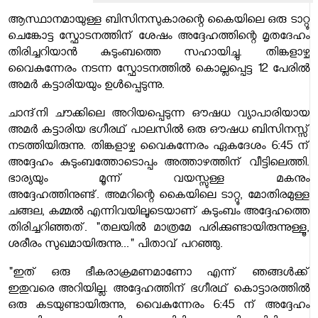
ആസ്ഥാനമായുള്ള ബിസിനസുകാരന്റെ കൈയിലെ ഒരു ടാറ്റൂ
ചെങ്കോട്ട സ്ഫോടനത്തിന് ശേഷം അദ്ദേഹത്തിന്റെ മൃതദേഹം
തിരിച്ചറിയാൻ കുടുംബത്തെ സഹായിച്ചു. തിങ്കളാഴ്ച
വൈകുന്നേരം നടന്ന സ്ഫോടനത്തിൽ കൊല്ലപ്പെട്ട 12 പേരിൽ
അമർ കട്ടാരിയയും ഉൾപ്പെടുന്നു.
ചാന്ദ്‌നി ചൗക്കിലെ അറിയപ്പെടുന്ന ഔഷധ വ്യാപാരിയായ
അമർ കട്ടാരിയ ഭഗീരഥ് പാലസിൽ ഒരു ഔഷധ ബിസിനസ്സ്
നടത്തിയിരുന്നു. തിങ്കളാഴ്ച വൈകുന്നേരം ഏകദേശം 6:45 ന്
അദ്ദേഹം കുടുംബത്തോടൊപ്പം അത്താഴത്തിന് വീട്ടിലെത്തി.
ഭാര്യയും മൂന്ന് വയസ്സുള്ള മകനും
അദ്ദേഹത്തിനുണ്ട്.
അമറിന്റെ കൈയിലെ ടാറ്റൂ, മോതിരമുള്ള
ചങ്ങല, കമ്മൽ എന്നിവയിലൂടെയാണ് കുടുംബം അദ്ദേഹത്തെ
തിരിച്ചറിഞ്ഞത്. "തലയിൽ മാത്രമേ പരിക്കുണ്ടായിരുന്നുള്ളൂ,
ശരീരം സുഖമായിരുന്നു..." പിതാവ് പറഞ്ഞു.
"ഇത് ഒരു ഭീകരാക്രമണമാണോ എന്ന് ഞങ്ങൾക്ക്
ഇതുവരെ അറിയില്ല. അദ്ദേഹത്തിന് ഭഗീരഥ് കൊട്ടാരത്തിൽ
ഒരു കടയുണ്ടായിരുന്നു, വൈകുന്നേരം 6:45 ന് അദ്ദേഹം