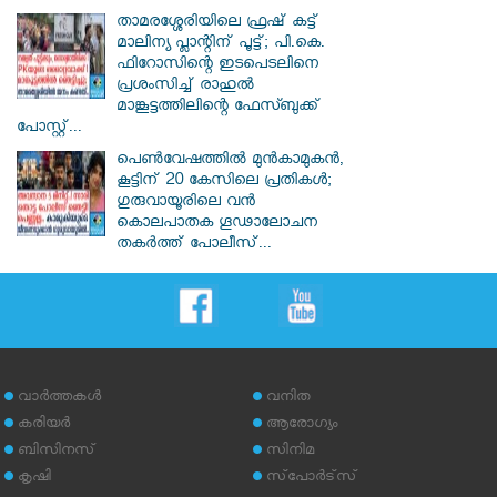
താമരശ്ശേരിയിലെ ഫ്രഷ് കട്ട്
മാലിന്യ പ്ലാന്റിന് പൂട്ട്; പി.കെ.
ഫിറോസിന്റെ ഇടപെടലിനെ
പ്രശംസിച്ച് രാഹുൽ
മാങ്കൂട്ടത്തിലിന്റെ ഫേസ്ബുക്ക്
പോസ്റ്റ്...
പെൺവേഷത്തിൽ മുൻകാമുകൻ,
കൂട്ടിന് 20 കേസിലെ പ്രതികൾ;
ഗുരുവായൂരിലെ വൻ
കൊലപാതക ഗൂഢാലോചന
തകർത്ത് പോലീസ്...
വാര്‍ത്തകള്‍
വനിത
കരിയര്‍
ആരോഗ്യം
ബിസിനസ്
സിനിമ
കൃഷി
സ്‌പോര്‍ട്‌സ്