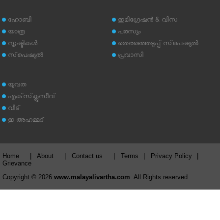
ഹോബി
ഇമിഗ്രേഷന്‍ & വിസ
യാത്ര
പരസ്യം
സൃഷ്ടികള്‍
തെരഞ്ഞെടുപ്പ് സ്‌പെഷ്യല്‍
സ്‌പെഷ്യല്‍
പ്രവാസി
യുവത
എക്‌സ്‌ക്ലൂസീവ്
വീട്
ഇ അഹമ്മദ്‌
Home
|
About
|
Contact us
|
Terms
|
Privacy Policy
|
Grievance
Copyright © 2026
www.malayalivartha.com
. All Rights reserved.