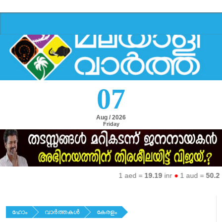
07
Aug / 2026
Friday
1 aed =
19.19
inr
●
1 aud =
50.27
in
ഹോം
വാര്‍ത്തകള്‍
കേരളം