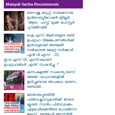
Malayali Vartha Recommends
സൈജു കുറുപ്പ് നായകനായ
ഇൻവെസ്റ്റിഗേഷൻ ത്രില്ലർ;
'ആരം' ഫസ്റ്റ് ലുക്ക് പോസ്റ്റർ
പുറത്തിറങ്ങി
ഐ.എസ്.ആർ.ഒയുടെ രണ്ട്
ഉപഗ്രഹ വിക്ഷേപണങ്ങൾക്ക്
ഇതാദ്യമായി അനുമതി
നൽകാതെ കേന്ദ്ര സർക്കാർ...
എൻ.വി.എസ് - 03,
ഇ.ഒ.എസ്-05 എന്നിവയാണ്
ഉപഗ്രഹങ്ങൾ..എന്ത് സംഭവിച്ചു..?
കുന്നംകുളത്ത് സ്വകാര്യ ബസ്
അഞ്ച് വാഹനങ്ങളിൽ
ഇടിച്ചുണ്ടായ അപകടം: മരണം
രണ്ടായി...
മലയാലപ്പുഴയിൽ
പത്താംക്ലാസുകാരിക്ക് നേരെ
ക്രൂരത; സ്വന്തം പിതാവടക്കം
ഏഴുപേർക്കെതിരെ പോക്സോ
കേസ്, രണ്ടുപേർ അറസ്റ്റിൽ...