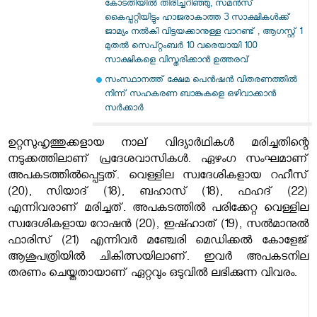
കോടതിയിൽ തിരിച്ചറിഞ്ഞു, സമൻസ്
കൈപ്പറ്റിയിട്ടും ഹാജരാകാത്ത 3 സാക്ഷികൾക്ക്
ജാമ്യം നൽകി വിട്ടയക്കാനുള്ള വാറണ്ട് , ആഗസ്റ്റ് 1
മുതൽ സെപ്റ്റംബർ 10 വരെയായി 100
സാക്ഷികളെ വിസ്തരിക്കാൻ ഉത്തരവ്
സംസ്ഥാനത്ത് ക്ഷേമ പെൻഷൻ വിതരണത്തിൽ
നിന്ന് സഹകരണ ബാങ്കുകളെ ഒഴിവാക്കാൻ
സർക്കാർ
ഉറ്റസുഹൃത്തുക്കളായ നാല് വിദ്യാര്‍ഥികള്‍ മരിച്ചതിന്റെ
നടുക്കത്തിലാണ് പ്രദേശവാസികള്‍. ഏഴംഗ സംഘമാണ്
അപകടത്തില്‍പ്പെട്ടത്. വെള്ളില സ്വദേശികളായ റഹീസ്
(20), സിയാദ് (18), ബഹാസ് (18), ഫഹദ് (22)
എന്നിവരാണ് മരിച്ചത്. അപകടത്തില്‍ പരിക്കേറ്റ വെള്ളില
സ്വദേശികളായ റോഷന്‍ (20), ഇഷ്ഹാത് (19), സല്‍മാനുല്‍
ഫാരിസ് (21) എന്നിവര്‍ മഞ്ചേരി മെഡിക്കല്‍ കോളേജ്
ആശുപത്രിയില്‍ ചികിത്സയിലാണ്. ഇവര്‍ അപകടനില
തരണം ചെയ്തതായാണ് ഏറ്റവും ഒടുവില്‍ ലഭിക്കുന്ന വിവരം.