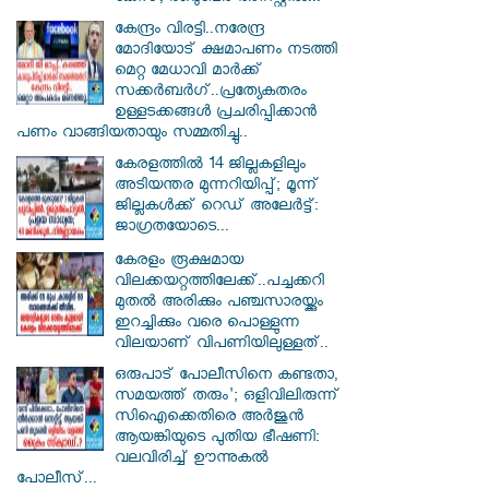
കേന്ദ്രം വിരട്ടി..നരേന്ദ്ര
മോദിയോട് ക്ഷമാപണം നടത്തി
മെറ്റ മേധാവി മാർക്ക്
സക്കർബർ​ഗ്..പ്രത്യേകതരം
ഉള്ളടക്കങ്ങൾ പ്രചരിപ്പിക്കാൻ
പണം വാങ്ങിയതായും സമ്മതിച്ചു..
കേരളത്തിൽ 14 ജില്ലകളിലും
അടിയന്തര മുന്നറിയിപ്പ്; മൂന്ന്
ജില്ലകൾക്ക് റെഡ് അലേർട്ട്:
ജാഗ്രതയോടെ...
കേരളം രൂക്ഷമായ
വിലക്കയറ്റത്തിലേക്ക്..പച്ചക്കറി
മുതൽ അരിക്കും പഞ്ചസാരയ്ക്കും
ഇറച്ചിക്കും വരെ പൊള്ളുന്ന
വിലയാണ് വിപണിയിലുള്ളത്..
ഒരുപാട് പോലീസിനെ കണ്ടതാ,
സമയത്ത് തരും'; ഒളിവിലിരുന്ന്
സിഐക്കെതിരെ അർജുൻ
ആയങ്കിയുടെ പുതിയ ഭീഷണി:
വലവിരിച്ച് ഊന്നുകൽ
പോലീസ്...