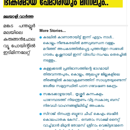
മലയാളി വാര്‍ത്ത
മങ്കട പന്തല്ലൂര്‍
More Stories...
മലയിലെ
കടലിൽ കാണാതായിട്ട് ഇന്ന് എട്ടാം നാൾ...
കുരുങ്ങന്‍ചോല
കൊല്ലം നീണ്ടകരയിൽ മത്സ്യബന്ധന വള്ളം
വ്യൂ പോയിന്റില്‍
മറിഞ്ഞ് അപകടത്തിൽപ്പെട്ട പുത്തൻതുറ സ്വദേശി
ഇടിമിന്നലേറ്റ്
ഗൗതം കൃഷ്ണനായി ഇന്ന് വിദഗ്ധ സംഘം തെരച്ചിൽ
നടത്തും..
കള്ളക്കടൽ പ്രതിഭാസത്തിന്റെ ഭാഗമായി
തിരുവനന്തപുരം, കൊല്ലം, ആലപ്പുഴ ജില്ലകളിലെ
തീരങ്ങളിൽ കടലാക്രമണത്തിന് സാധ്യതയുണ്ടെന്ന്
ദേശീയ സമുദ്രസ്ഥിതി പഠന ഗവേഷണ കേന്ദ്രം
സങ്കടക്കാഴ്ചയായി... തൃശ്ശൂർ കുന്നംകുളം
പാറേമ്പാടത്ത് നിയന്ത്രണം വിട്ട സ്വകാര്യ ബസ്
നിരവധി വാഹനങ്ങളിലിടിച്ച് അപകടം
സിറാജ് ദിനപത്ര ബ്യൂറോ ചീഫ് കെഎം ബഷീർ
കൊലപാതക കേസ്... ഒമ്പതാം സാക്ഷി നൈറ്റ്
വാച്ച്മാൻ മിഥുൻ തോമസ് ശ്രീറാം വെങ്കിട്ടരാമനെ