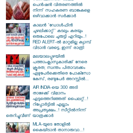
പെൻഷൻ വിതരണത്തിൽ
നിന്ന് സഹകരണ ബാങ്കുകളെ
ഒഴിവാക്കാൻ സർക്കാർ
കാലൻ 'ഡോൾഫിൻ
ചുഴലിക്കാറ്റ്' കടലും കരയും
ഒരുപോലെ ചുരുട്ടി എറിയും..!
RED ALERT-ൽ മാറ്റമില്ല ക്യാമ്പ്
വിടാൻ വരട്ടെ..ഇന്ന് രാത്രി
മലയാലപ്പുഴയിൽ
പത്താംക്ലാസുകാരിക്ക് നേരെ
ക്രൂരത; സ്വന്തം പിതാവടക്കം
ഏഴുപേർക്കെതിരെ പോക്സോ
കേസ്, രണ്ടുപേർ അറസ്റ്റിൽ...
AIR INDIA-യെ 300 അടി
താഴേക്ക് വിമാനം
എടുത്തെറിഞ്ഞത് പൈലറ്റ്..!
റിപ്പോർട്ടിൽ എല്ലാം
അപ്രത്യക്ഷം..! സീറ്റിൽനിന്ന്
തെറിച്ചുവീണ് യാത്രക്കാർ
MLA-യുടെ തോളിൽ
കൈയിടാൻ താനാരുവാ...!