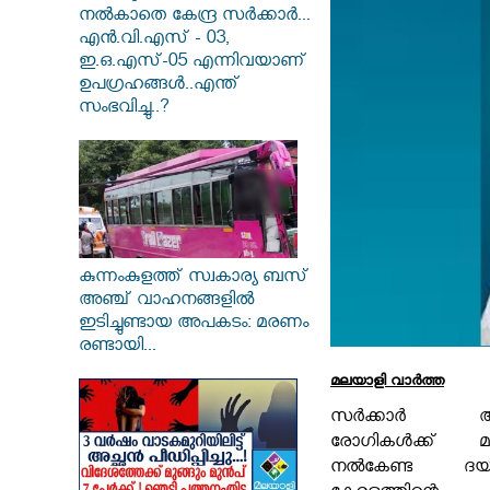
നൽകാതെ കേന്ദ്ര സർക്കാർ...
എൻ.വി.എസ് - 03,
ഇ.ഒ.എസ്-05 എന്നിവയാണ്
ഉപഗ്രഹങ്ങൾ..എന്ത്
സംഭവിച്ചു..?
കുന്നംകുളത്ത് സ്വകാര്യ ബസ്
അഞ്ച് വാഹനങ്ങളിൽ
ഇടിച്ചുണ്ടായ അപകടം: മരണം
രണ്ടായി...
മലയാളി വാര്‍ത്ത
സര്‍ക്കാര്‍ ആശു
രോഗികള്‍ക്ക
നല്‍കേണ്ട ദയന