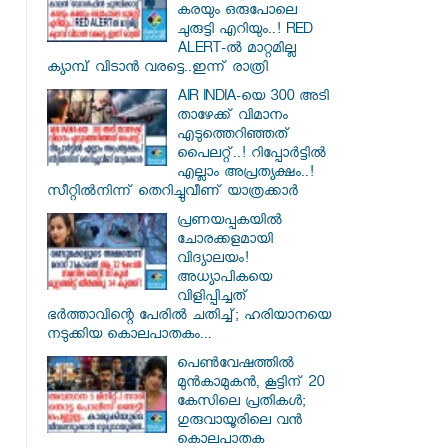
കരയും ഒരുപോലെ
ചുരുട്ടി എറിയും..! RED
ALERT-ൽ മാറ്റമില്ല
ക്യാമ്പ് വിടാൻ വരട്ടെ..ഇന്ന് രാത്രി
AIR INDIA-യെ 300 അടി
താഴേക്ക് വിമാനം
എടുത്തെറിഞ്ഞത്
പൈലറ്റ്..! റിപ്പോർട്ടിൽ
എല്ലാം അപ്രത്യക്ഷം..!
സീറ്റിൽനിന്ന് തെറിച്ചുവീണ് യാത്രക്കാർ
പ്രണയപ്പകയിൽ
ചോരക്കളമായി
വിദ്യാലയം!
അധ്യാപികയെ
വിളിപ്പിച്ചത്
ഭർത്താവിന്റെ പേരിൽ ചതിച്ച്; ഹരിയാനയെ
നടുക്കിയ കൊലപാതകം...
പെൺവേഷത്തിൽ
മുൻകാമുകൻ, കൂട്ടിന് 20
കേസിലെ പ്രതികൾ;
ഗുരുവായൂരിലെ വൻ
കൊലപാതക