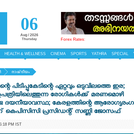
06
Aug / 2026
Forex Rates:
Thursday
HEALTH & WELLNESS
CINEMA
SPORTS
YATHRA
SPECIAL
‍
രാഷ്‌ട്രീയം
്റെ പിടിപ്പുകേടിന്റെ ഏറ്റവും ഒടുവിലത്തെ ഇര;
ശുപത്രിയിലെത്തുന്ന രോഗികള്‍ക്ക് മരണമൊഴി
്ട ദയനീയാവസ്ഥ; കേരളത്തിന്റെ ആരോഗ്യരംഗ
െന്ന് കെപിസിസി പ്രസിഡന്റ് സണ്ണി ജോസഫ്
:18 PM IST