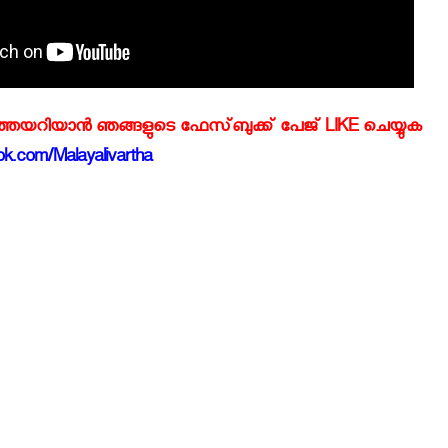
്‍ത്തയറിയാന്‍ ഞങ്ങളുടെ ഫേസ്‌ബുക്ക്‌ പേജ് LIKE ചെയ്യുക
k.com/Malayalivartha