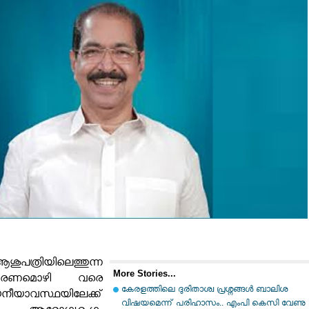
പത്രിയിലെത്തുന്ന
More Stories...
് മരണമൊഴി വരെ
കേരളത്തിലെ ദുരിതാശ്വ പ്രശ്നങ്ങൾ ബാലിശ
ീയാവസ്ഥയിലേക്ക്
വിഷയമെന്ന് പരിഹാസം.. എംപി കെസി വേണു​