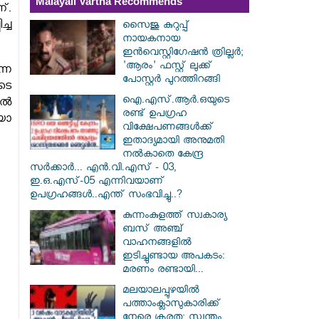
Malayali Vartha Recommends
്.
്ച
സൈജു കുറുപ്പ്
നായകനായ
ഇൻവെസ്റ്റിഗേഷൻ ത്രില്ലർ;
'ആരം' ഫസ്റ്റ് ലുക്ക്
്ന
പോസ്റ്റർ പുറത്തിറങ്ങി
ടെ
ഐ.എസ്.ആർ.ഒയുടെ
്‍
രണ്ട് ഉപഗ്രഹ
യോ
വിക്ഷേപണങ്ങൾക്ക്
ഇതാദ്യമായി അനുമതി
നൽകാതെ കേന്ദ്ര
സർക്കാർ... എൻ.വി.എസ് - 03,
ഇ.ഒ.എസ്-05 എന്നിവയാണ്
ഉപഗ്രഹങ്ങൾ..എന്ത് സംഭവിച്ചു..?
കുന്നംകുളത്ത് സ്വകാര്യ
ബസ് അഞ്ച്
വാഹനങ്ങളിൽ
ഇടിച്ചുണ്ടായ അപകടം:
മരണം രണ്ടായി...
മലയാലപ്പുഴയിൽ
പത്താംക്ലാസുകാരിക്ക്
നേരെ ക്രൂരത; സ്വന്തം