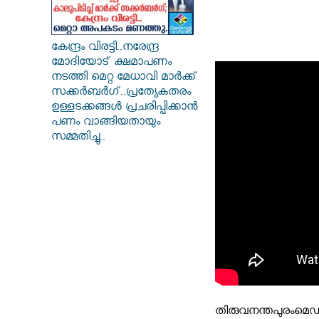
കേന്ദ്രം വിരട്ടി..നരേന്ദ്ര
മോദിയോട് ക്ഷമാപണം
നടത്തി മെറ്റ മേധാവി മാർക്ക്
സക്കർബർ​ഗ്..പ്രത്യേകതരം
ഉള്ളടക്കങ്ങൾ പ്രചരിപ്പിക്കാൻ
പണം വാങ്ങിയതായും
സമ്മതിച്ചു..
തിരുവനന്തപുരം
മെഡ