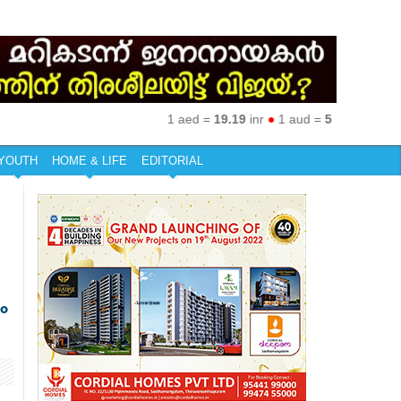
1 aed =
19.19
inr
●
1 aud =
50.27
inr
●
1 eur 
YOUTH
HOME & LIFE
EDITORIAL
ം