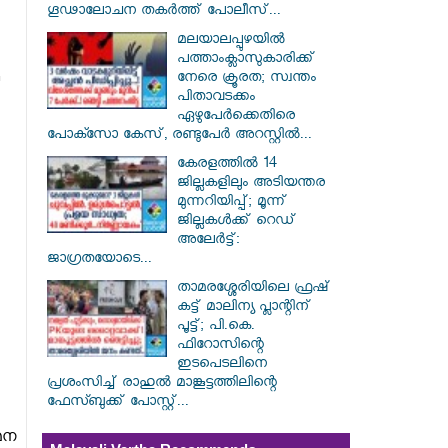
ഗൂഢാലോചന തകർത്ത് പോലീസ്...
മലയാലപ്പുഴയിൽ
പത്താംക്ലാസുകാരിക്ക്
നേരെ ക്രൂരത; സ്വന്തം
പിതാവടക്കം
ഏഴുപേർക്കെതിരെ
പോക്സോ കേസ്, രണ്ടുപേർ അറസ്റ്റിൽ...
കേരളത്തിൽ 14
ജില്ലകളിലും അടിയന്തര
മുന്നറിയിപ്പ്; മൂന്ന്
ജില്ലകൾക്ക് റെഡ്
അലേർട്ട്:
ജാഗ്രതയോടെ...
താമരശ്ശേരിയിലെ ഫ്രഷ്
കട്ട് മാലിന്യ പ്ലാന്റിന്
പൂട്ട്; പി.കെ.
ഫിറോസിന്റെ
ഇടപെടലിനെ
പ്രശംസിച്ച് രാഹുൽ മാങ്കൂട്ടത്തിലിന്റെ
ഫേസ്ബുക്ക് പോസ്റ്റ്...
മന