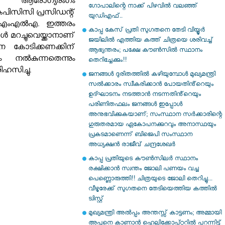
െ ആരോഗ്യരംഗം
ഗോപാലിന്റെ നാക്ക് പിഴവിൽ വലഞ്ഞ്
 കെപിസിസി പ്രസിഡന്റ്
യുഡിഎഫ്..
ംഎല്‍എ. ഇത്തരം
കാപ്പ കേസ് പ്രതി സു​ഗതനെ തേടി വിയ്യൂർ
 മറച്ചുവെയ്ക്കാനാണ്
ജയിലിൽ എത്തിയ കത്ത് ചിത്രയെ ശരിവച്ച്
േന കോടിക്കണക്കിന്
ആഭ്യന്തരം; പക്ഷേ കൗൺസിൽ സ്ഥാനം
നല്‍കുന്നതെന്നും
തെറിച്ചേക്കും!!
സിച്ചു.
ജനങ്ങൾ ദുരിതത്തിൽ കഴിയുമ്പോൾ മുഖ്യമന്ത്രി
സൽക്കാരം സ്വീകരിക്കാൻ പോയതിൻ്റെയും
ഉദ്ഘാടനം നടത്താൻ നടന്നതിൻ്റെയും
പരിണിതഫലം ജനങ്ങൾ ഇപ്പോൾ
അനുഭവിക്കുകയാണ്; സംസ്ഥാന സർക്കാരിന്റെ
ഗുരുതരമായ ഏകോപനക്കുറവും അനാസ്ഥയും
പ്രകടമാണെന്ന് ബിജെപി സംസ്ഥാന
അധ്യക്ഷൻ രാജീവ് ചന്ദ്രശേഖർ
കാപ്പ പ്രതിയുടെ കൗൺസിലർ സ്ഥാനം
രക്ഷിക്കാൻ സ്വന്തം ജോലി പണയം വച്ച
പെണ്ണൊരുത്തി!! ചിത്രയുടെ ജോലി തെറിച്ചു...
വീഴൂരേക്ക് സു​ഗതനെ തേടിയെത്തിയ കത്തിൽ
ട്വിസ്റ്റ്
മുഖ്യമന്ത്രി അൽപ്പം അന്തസ്സ് കാട്ടണം; അമ്മായി
അപ്പനെ കാണാൻ ഹെലിക്കോപ്റ്ററിൽ പറന്നിട്ട്