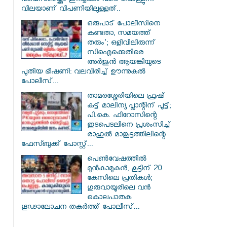
പഞ്ചസാരയ്ക്കും ഇറച്ചിക്കും വരെ പൊള്ളുന്ന
വിലയാണ് വിപണിയിലുള്ളത്..
ഒരുപാട് പോലീസിനെ
കണ്ടതാ, സമയത്ത്
തരും'; ഒളിവിലിരുന്ന്
സിഐക്കെതിരെ
അർജുൻ ആയങ്കിയുടെ
പുതിയ ഭീഷണി: വലവിരിച്ച് ഊന്നുകൽ
പോലീസ്...
താമരശ്ശേരിയിലെ ഫ്രഷ്
കട്ട് മാലിന്യ പ്ലാന്റിന് പൂട്ട്;
പി.കെ. ഫിറോസിന്റെ
ഇടപെടലിനെ പ്രശംസിച്ച്
രാഹുൽ മാങ്കൂട്ടത്തിലിന്റെ
ഫേസ്ബുക്ക് പോസ്റ്റ്...
പെൺവേഷത്തിൽ
മുൻകാമുകൻ, കൂട്ടിന് 20
കേസിലെ പ്രതികൾ;
ഗുരുവായൂരിലെ വൻ
കൊലപാതക
ഗൂഢാലോചന തകർത്ത് പോലീസ്...