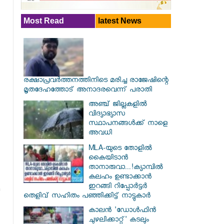
Most Read
latest News
രക്ഷാപ്രവര്‍ത്തനത്തിനിടെ മരിച്ച രാജേഷിന്റെ
മൃതദേഹത്തോട് അനാദരവെന്ന് പരാതി
അഞ്ച് ജില്ലകളില്‍
വിദ്യാഭ്യാസ
സ്ഥാപനങ്ങള്‍ക്ക് നാളെ
അവധി
MLA-യുടെ തോളിൽ
കൈയിടാൻ
താനാരുവാ...!ക്യാമ്പിൽ
കലഹം ഉണ്ടാക്കാൻ
ഇറങ്ങി റിപ്പോർട്ടർ
തെളിവ് സഹിതം പഞ്ഞിക്കിട്ട് നാട്ടുകാർ
കാലൻ 'ഡോൾഫിൻ
ചുഴലിക്കാറ്റ്' കടലും