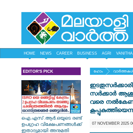
HOME
NEWS
CAREER
BUSINESS
AGRI
VANITHA
EDITOR'S PICK
ഹോം
വാര്‍ത്തകള്
ഇടതുസര്‍ക്കാരിന
സര്‍ക്കാര്‍ ആ
വരെ നല്‍കേണ
കൂപ്പുകുത്തിയ
ഐ.എസ്.ആർ.ഒയുടെ രണ്ട്
07 NOVEMBER 2025 06
ഉപഗ്രഹ വിക്ഷേപണങ്ങൾക്ക്
ഇതാദ്യമായി അനുമതി