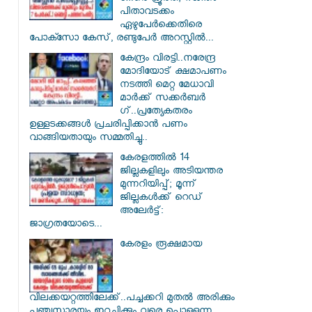
പിതാവടക്കം
ഏഴുപേർക്കെതിരെ
പോക്സോ കേസ്, രണ്ടുപേർ അറസ്റ്റിൽ...
കേന്ദ്രം വിരട്ടി..നരേന്ദ്ര
മോദിയോട് ക്ഷമാപണം
നടത്തി മെറ്റ മേധാവി
മാർക്ക് സക്കർബർ​
ഗ്..പ്രത്യേകതരം
ഉള്ളടക്കങ്ങൾ പ്രചരിപ്പിക്കാൻ പണം
വാങ്ങിയതായും സമ്മതിച്ചു..
കേരളത്തിൽ 14
ജില്ലകളിലും അടിയന്തര
മുന്നറിയിപ്പ്; മൂന്ന്
ജില്ലകൾക്ക് റെഡ്
അലേർട്ട്:
ജാഗ്രതയോടെ...
കേരളം രൂക്ഷമായ
വിലക്കയറ്റത്തിലേക്ക്..പച്ചക്കറി മുതൽ അരിക്കും