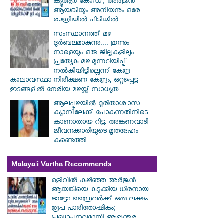
ക്യൂആർ കോഡ്; അർജുൻ
ആയങ്കിയും അനിയനും ഒരേ
രാത്രിയിൽ പിടിയിൽ...
സംസ്ഥാനത്ത് മഴ
ദുർബലമാകുന്നു.... ഇന്നും
നാളെയും ഒരു ജില്ലകളിലും
പ്രത്യേക മഴ മുന്നറിയിപ്പ്
നൽകിയിട്ടില്ലെന്ന് കേന്ദ്ര
കാലാവസ്ഥാ നിരീക്ഷണ കേന്ദ്രം, ഒറ്റപ്പെട്ട
ഇടങ്ങളിൽ നേരിയ മഴയ്ക്ക് സാധ്യത
ആലപ്പുഴയിൽ ​ദുരിതാശ്വാസ
ക്യാമ്പിലേക്ക് പോകുന്നതിനിടെ
കാണാതായ റിട്ട. അങ്കണവാടി
ജീവനക്കാരിയുടെ മൃതദേഹം
കണ്ടെത്തി...
Malayali Vartha Recommends
ഒളിവിൽ കഴിഞ്ഞ അർജുൻ
ആയങ്കിയെ കുടുക്കിയ ധീരനായ
ഓട്ടോ ഡ്രൈവർക്ക് ഒരു ലക്ഷം
രൂപ പാരിതോഷികം;