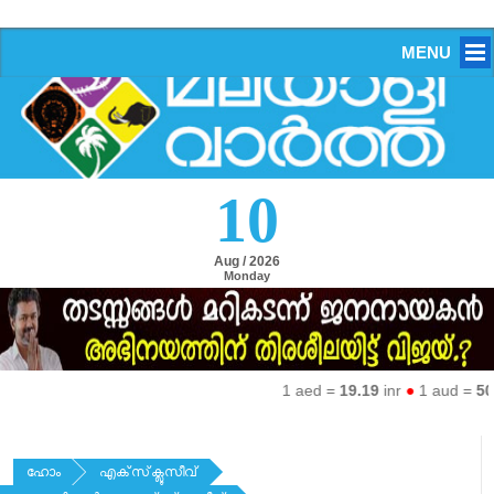
MENU
10
Aug / 2026
Monday
1 aed =
19.19
inr
●
1 aud =
50.27
ഹോം
എക്‌സ്‌ക്ലൂസീവ്