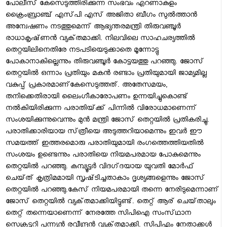
പോലീസ്‌ കേസെടുത്തിരിക്കുന്ന സംഭവം എറണാകുളം
ക്രൈംബ്രാഞ്ച്‌ എസ്‌പി എസ്‌ അജിതാ ബീഗം സുല്‍ത്താന്‍
അന്വേഷണം നടത്തുമെന്ന്‌ ആഭ്യന്തരമന്ത്രി തിരുവഞ്ചൂര്‍
രാധാകൃഷ്‌ണന്‍ വ്യക്‌തമാക്കി. നിലവിലെ സാഹചര്യത്തില്‍
തെറ്റയിലിനെതിരേ നടപടിയെടുക്കാതെ മൂന്നോട്ടു
പോകാനാകില്ലെന്നും തിരുവഞ്ചൂര്‍ കോട്ടയത്തു പറഞ്ഞു. ജോസ്‌
തെറ്റയില്‍ ഒന്നാം പ്രതിയും മകന്‍ രണ്ടാം പ്രതിയുമായി ജാമ്യമില്ല
വകുപ്പ്‌ പ്രകാരമാണ്‌കേസെടുത്തത്‌. അതേസമയം,
തനിക്കെതിരായി ലൈംഗീകാരോപണം ഉന്നയിച്ചുകൊണ്ട്‌
നല്‍കിയിരിക്കുന്ന പരാതിയ്‌ക്ക് പിന്നില്‍ വിരോധമാണെന്ന്‌
സംശയിക്കുന്നുവെന്നും മുന്‍ മന്ത്രി ജോസ്‌ തെറ്റയില്‍ പ്രതികരിച്ചു.
പരാതിക്കാരിയായ സ്‌ത്രീയെ അടുത്തറിയാമെന്നും ഇവര്‍ ഈ
സമയത്ത്‌ ഇത്തരമൊരു പരാതിയുമായി രംഗത്തെത്തിയതില്‍
സംശയം ഉണ്ടെന്നും പരാതിയെ നിയമപരമായ പോകുമെന്നും
തെറ്റയില്‍ പറഞ്ഞു. കമ്പ്യൂട്ടര്‍ വിദഗ്‌ദയായ യുവതി മോര്‍ഫ്‌
ചെയ്‌ത് കൃത്രിമമായി സൃഷ്‌ടിച്ചതാകാം ദൃശ്യങ്ങളെന്നും ജോസ്‌
തെറ്റയില്‍ പറഞ്ഞു.കേസ്‌ നിയമപരമായി തന്നെ നേരിടുമെന്നാണ്‌
ജോസ്‌ തെറ്റയില്‍ വ്യക്‌തമാക്കിയിട്ടുണ്ട്‌. തെറ്റ്‌ ആര്‌ ചെയ്‌താലും
തെറ്റ്‌ തന്നെയാണെന്ന്‌ നേരത്തേ സിപിഐ സംസ്‌ഥാന
സെക്രട്ടറി പന്ന്യന്‍ രവീന്ദ്രന്‍ വ്യക്‌തമാക്കി. സിപിഎം നേതാക്കള്‍