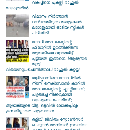
വകുപ്പിനെ പുകഴ്ത്തി രാഹുൽ
മാങ്കൂട്ടത്തിൽ...
വിമാനം നിര്‍ത്താന്‍
റണ്‍വേയിലൂടെ യാത്രക്കാര്‍
ലഗേജുമായി ഓടിയ സ്ത്രീകള്‍
പിടിയില്‍
ലേഡി അഡ്വക്കറ്റിന്റെ
ഫ്‌ലാറ്റിൽ ഉറങ്ങിക്കിടന്ന
ആയങ്കിയെ വളഞ്ഞിട്ട്
പൂട്ടിയത് ഇങ്ങനെ..!ആഭ്യന്തര
മന്ത്രി
വിജയനല്ല..ചെന്നിത്തല..!രാഹുൽ കട്ടയ്ക്ക്
തളിപ്പറമ്പിലെ ലോഡ്ജിൽ
നിന്ന് നെക്സോൺ കാറിൽ
അഡ്വക്കേറ്റിന്റെ ഫ്ലാറ്റിലേക്ക്;
പഴുതടച്ച നീക്കവുമായി
വളപട്ടണം പോലീസ്;
ആയങ്കിയുടെ വീഴ്ച: ഒടുവിൽ ലോക്കപ്പിലും
കൂസലില്ലാതെ പത്രവായന...
ഒളിവ് ജീവിതം സ്പോൺസർ
ചെയ്യാൻ അനിയൻ ഇറക്കിയ