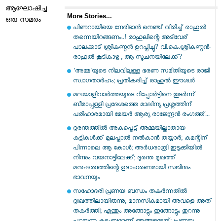
ആഘോഷിച്ച
More Stories...
ഒരു സമരം
പിണറായിയെ നേരിടാൻ നെഞ്ച് വിരിച്ച് രാഹുൽ
തന്നെയിറങ്ങണം..! രാഹുലിന്റെ അടിവേര്
പാലക്കാട് ശ്രീകണ്ഠൻ ഉറപ്പിച്ചു? വി.കെ.ശ്രീകണ്ഠൻ-
രാഹുൽ കൂടികാഴ്ച ; ആ സൂചനയിലേക്ക്?
'അമ്മ'യുടെ നിലവിലുള്ള ഭരണ സമിതിയുടെ രാജി
സ്വാഗതാർഹം; പ്രതികരിച്ച് രാഹുൽ ഈശ്വർ
മലയാളിവാർത്തയുടെ റിപ്പോർട്ടിനെ തുടർന്ന്
ബീമാപ്പള്ളി പ്രദേശത്തെ മാലിന്യ പ്രശ്നത്തിന്
പരിഹാരമായി മേയർ ആര്യ രാജേന്ദ്രൻ രംഗത്ത്...
ദുരന്തത്തിൽ അകപ്പെട്ട് അമ്മയില്ലാതായ
കുട്ടികൾക്ക് മുലപ്പാൽ നൽകാൻ തയ്യാർ; കമന്റിന്
പിന്നാലെ ആ കോൾ; അർധരാത്രി ഇടുക്കിയിൽ
നിന്നും വയനാട്ടിലേക്ക്; ദുരന്ത മുഖത്ത്
മനുഷത്വത്തിന്റെ ഉദാഹരണമായി സജിനും
ഭാവനയും
സഹോദരി പ്രണയ ബന്ധം തകർന്നതിൽ
ദുഃഖത്തിലായിരുന്നു; മാനസികമായി അവളെ അത്
തകർത്തി; എന്തും അങ്ങോട്ടും ഇങ്ങോട്ടും തുറന്നു