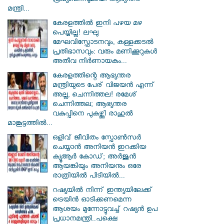
പ്രഖ്യാപനവുമായി ആഭ്യന്തര
മന്ത്രി...
കേരളത്തിൽ ഇനി പഴയ മഴ
പെയ്യില്ല! ലഘു
മേഘവിസ്ഫോടനവും, കള്ളക്കടൽ
പ്രതിഭാസവും: വരും മണിക്കൂറുകൾ
അതീവ നിർണായകം...
കേരളത്തിന്റെ ആഭ്യന്തര
മന്ത്രിയുടെ പേര് വിജയൻ എന്ന്
അല്ല, ചെന്നിത്തല! രമേശ്
ചെന്നിത്തല; ആഭ്യന്തര
വകുപ്പിനെ പുകഴ്ത്തി രാഹുൽ
മാങ്കൂട്ടത്തിൽ...
ഒളിവ് ജീവിതം സ്പോൺസർ
ചെയ്യാൻ അനിയൻ ഇറക്കിയ
ക്യൂആർ കോഡ്; അർജുൻ
ആയങ്കിയും അനിയനും ഒരേ
രാത്രിയിൽ പിടിയിൽ...
റഷ്യയിൽ നിന്ന് ഇന്ത്യയിലേക്ക്
ട്രെയിൻ ഓടിക്കണമെന്ന
ആശയം മുന്നോട്ടുവച്ച് റഷ്യൻ ഉപ
പ്രധാനമന്ത്രി..പക്ഷെ