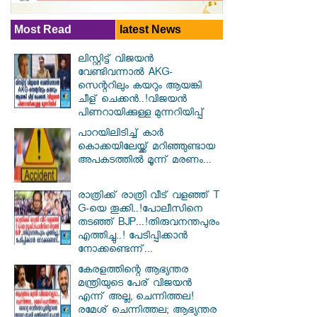
Most Read
latest News
ലിസ്റ്റിട്ട് വിജയൻ
വേണ്ടിവന്നാൽ AKG-
സെന്ററിലും കയറും ആയങ്കി
ചീള് ചെക്കൻ..!വിജയൻ
പിണറായിക്കുള്ള മുന്നറിയിപ്പ്
പാറയിലിടിച്ച് കാർ
കൊക്കയിലേയ്ക്ക് മറിഞ്ഞുണ്ടായ
അപക‌ടത്തിൽ മൂന്ന് മരണം...
രാത്രിക്ക് രാത്രി വീട് വളഞ്ഞ് T
G-യെ തൂക്കി..!പോലീസിനെ
തടഞ്ഞ് BJP...!തിരുവനന്തപുരം
എത്തിച്ചു..! പേടിപ്പിക്കാൻ
നോക്കണ്ടെന്ന്...
കേരളത്തിന്റെ ആഭ്യന്തര
മന്ത്രിയുടെ പേര് വിജയൻ
എന്ന് അല്ല, ചെന്നിത്തല!
രമേശ് ചെന്നിത്തല; ആഭ്യന്തര