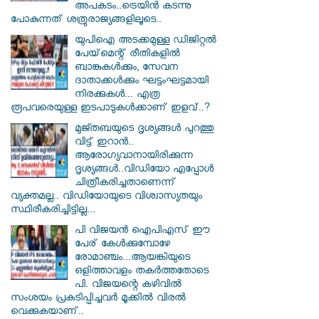
അപകടം..ട്രെയിൻ കടന്നു
പോകുന്നത് ശത്രുരാജ്യങ്ങളിലൂടെ..
യുപിഐ അടക്കമുള്ള ഡിജിറ്റല്‍
പേയ്‌മെന്റ് രീതികളില്‍
ബാങ്കുകള്‍ക്കും, സേവന
ദാതാക്കള്‍ക്കും ഘട്ടംഘട്ടമായി
നിരക്കുകള്‍... എത്ര
രൂപവരെയുള്ള ഇടപാടുകള്‍ക്കാണ് ഇളവ്..?
മുജ്തബയുടെ ദൃശ്യങ്ങൾ പുറത്തു
വിട്ട് ഇറാൻ..
ആരോഗ്യവാനായിരിക്കുന്ന
ദൃശ്യങ്ങൾ..വിഡിയോ എപ്പോൾ
ചിത്രീകരിച്ചതാണെന്ന്
വ്യക്തമല്ല.. വിഡിയോയുടെ വിശ്വാസ്യതയും
സ്ഥിരീകരിച്ചിട്ടില്ല...
പി വിജയന്‍ ഐപിഎസ് ഈ
പേര് കേൾക്കുമ്പോഴേ
രോമാഞ്ചം...ആയങ്കിയുടെ
ഒളിത്താവളം തകര്‍ത്തതോടെ
പി. വിജയന്റെ കഴിവില്‍
സംശയം പ്രകടിപ്പിച്ചവര്‍ മൂക്കില്‍ വിരല്‍
വെക്കുകയാണ്..