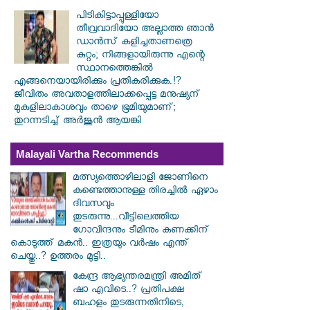
പിടികിട്ടാപ്പുള്ളിയോ
തീവ്രവാദിയോ അല്ലാത്ത ഞാൻ
ഡാൻസ് കളിച്ചതാണത്രെ
കുറ്റം; നിങ്ങളായിരുന്നു എന്റെ
സ്ഥാനത്തെങ്കിൽ
എങ്ങനെയായിരിക്കും പ്രതികരിക്കുക.!?
ജീവിതം അവതാളത്തിലാക്കപ്പെട്ട മനുഷ്യന്
മുകളിലാകാശവും താഴെ ഭൂമിയുമാണ്;
തുറന്നടിച്ച് അർജുൻ ആയങ്കി
Malayali Vartha Recommends
മത്സ്യത്തൊഴിലാളി ജോണിനെ
കണ്ടെത്താനുള്ള തിരച്ചിൽ ഏഴാം
ദിവസവും
തുടരുന്നു...വീട്ടിലെത്തിയ
ഗോവിന്ദനും ടീമിനും കണക്കിന്
കൊടുത്ത് മകൻ.. ഇത്രയും വർഷം എന്ത്
ചെയ്തു..? ഉത്തരം മുട്ടി..
കേന്ദ്ര ആഭ്യന്തരമന്ത്രി അമിത്
ഷാ എവിടെ..? പ്രതിപക്ഷ
ബഹളം തുടരുന്നതിനിടെ,