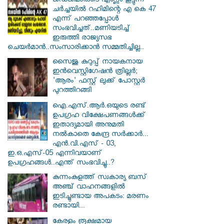
ജഡ്ജിമാരുടെ എണ്ണം കൂട്ടുന്ന
ചർച്ചയിൽ റഹിമിന്റെ എ കെ 47
എന്ന് പറഞ്ഞപ്പോൾ
സംഭവിച്ചത്..മണിയടിച്ച്
ഇരുത്തി രാജ്യസഭ
ചെയർമാൻ..സംസാരിക്കാൻ സമ്മതിച്ചില്ല..
സൈജു കുറുപ്പ് നായകനായ
ഇൻവെസ്റ്റിഗേഷൻ ത്രില്ലർ;
'ആരം' ഫസ്റ്റ് ലുക്ക് പോസ്റ്റർ
പുറത്തിറങ്ങി
ഐ.എസ്.ആർ.ഒയുടെ രണ്ട്
ഉപഗ്രഹ വിക്ഷേപണങ്ങൾക്ക്
ഇതാദ്യമായി അനുമതി
നൽകാതെ കേന്ദ്ര സർക്കാർ...
എൻ.വി.എസ് - 03,
ഇ.ഒ.എസ്-05 എന്നിവയാണ്
ഉപഗ്രഹങ്ങൾ..എന്ത് സംഭവിച്ചു..?
കുന്നംകുളത്ത് സ്വകാര്യ ബസ്
അഞ്ച് വാഹനങ്ങളിൽ
ഇടിച്ചുണ്ടായ അപകടം: മരണം
രണ്ടായി...
കേരളം രൂക്ഷമായ