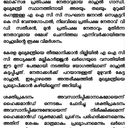
ലോക്‌സഭ പ്രതിപക്ഷ നേതാവുമായ രാഹുല്‍ ഗാന്ധി.
മുഖ്യമന്ത്രി സ്ഥാനത്തിനായി അരയും തലയും മുറുക്കി
രംഗത്തുള്ള എ ഐ സി സി സംഘടന ജനറല്‍ സെക്രട്ടറി
കെ സി വേണുഗോപാല്‍, നിലവിലെ പ്രതിപക്ഷ നേതാവ് വി
ഡി സതീശന്‍, മുന്‍ പ്രതിപക്ഷ നേതാവും മുതിര്‍ന്ന
നേതാവുമായ രമേശ് ചെന്നിത്തല എന്നിവര്‍ക്കായിരുന്നു
രാഹുലിന്റെ രൂക്ഷ വിമര്‍ശനം.
കേരള മുഖ്യമന്ത്രിയെ തീരുമാനിക്കാന്‍ ദില്ലിയില്‍ എ ഐ സി
സി അധ്യക്ഷന്‍ മല്ലികാര്‍ജ്ജുന്‍ ഖര്‍ഗെയുടെ വസതിയില്‍
ഈ മൂന്ന് പേരുമായി നടത്തിയ യോഗത്തിലാണ് രാഹുല്‍
കടുപ്പിച്ചത്. നേതാക്കള്‍ക്ക് പറയാനുള്ളത് മുഴുവന്‍ കേട്ട
രാഹുല്‍, ഇപ്പോഴത്തെ അന്തരീക്ഷത്തില്‍ മുഖ്യമന്ത്രിയെ
പ്രഖ്യാപിക്കാന്‍ കഴിയില്ലെന്ന് അറിയിച്ചു.
ശക്തിപ്രകടനം അവസാനിപ്പിക്കാനാകുമോയെന്ന്
ഹൈക്കമാന്‍ഡ് ഒന്നടങ്കം ചോദിച്ചു. ശക്തിപ്രകടനം
അവസാനിപ്പിക്കുന്നുണ്ടോയെന്ന് നിരീക്ഷിക്കുമെന്ന്
ഹൈക്കമാന്‍ഡ് വ്യക്തമാക്കി. പ്രശ്‌നം പരിഹരിക്കണമെന്നും
അതിന് ശേഷം മാത്രമാകും പ്രഖ്യാപനമെന്നും ഖര്‍ഗെ