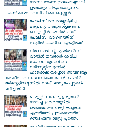
അസാധാരണ ഇടപെടലുമായി
ഉപരാഷ്ട്രപതിയും രാജ്യസഭാ
ചെയർമാനുമായ സി.പി.രാധാകൃഷ്ണൻ..
പോലീസിനെ വെല്ലുവിളിച്ച്
മദ്യപന്റെ അഭ്യാസപ്രകടനം;
നെയ്യാറ്റിൻകരയിൽ പിങ്ക്
പോലീസ് വാഹനത്തിന്
മുകളിൽ കയറി ചെയ്തുകൂട്ടിയത്...
വിമാനത്തിന്റെ എമർജൻസി
വാതിൽ തുറക്കാൻ ശ്രമിച്ച
സംഭവം; യുവാവിനെ
മജിസ്ട്രേറ്റിനു മുന്നിൽ
ഹാജരാക്കിയപ്പോൾ അവിടെയും
നാടകീമായ സംഭവ വികാസങ്ങൾ; ജംഷീർ
മജിസ്ട്രേറ്റിനു മുന്നിൽ വെച്ച് ജാമ്യ പേപ്പറുകൾ
വലിച്ചു കീറി
ഭാര്യയ്ക്ക് സ്വകാര്യ ദൃശ്യങ്ങൾ
അയച്ചു; ഗുരുവായൂരിൽ
പെൺവേഷം കെട്ടി കാമുകൻ
എത്തിയത് പ്രതികാരത്തിന്!
ഞെട്ടിക്കുന്ന ട്വിസ്റ്റ് പുറത്ത്...