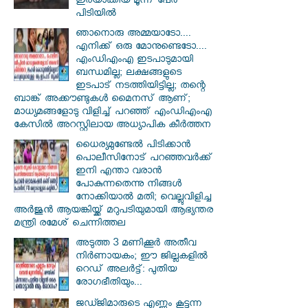
ഇരയാക്കിയ മൂന്ന് പേര്‍
പിടിയില്‍
ഞാനൊരു അമ്മയാടോ....
എനിക്ക് ഒരു മോനുണ്ടെടോ....
എംഡിഎംഎ ഇടപാടുമായി
ബന്ധമില്ല; ലക്ഷങ്ങളുടെ
ഇടപാട് നടത്തിയിട്ടില്ല; തന്റെ
ബാങ്ക് അക്കൗണ്ടുകൾ മൈനസ് ആണ്;
മാധ്യമങ്ങളോടു വിളിച്ച് പറഞ്ഞ് എംഡിഎംഎ
കേസിൽ അറസ്റ്റിലായ അധ്യാപിക കീർത്തന
ധൈര്യമുണ്ടേൽ പിടിക്കാൻ
പൊലീസിനോട് പറഞ്ഞവർക്ക്
ഇനി എന്താ വരാൻ
പോകുന്നതെന്നു നിങ്ങൾ
നോക്കിയാൽ മതി; വെല്ലുവിളിച്ച
അർജുൻ ആയങ്കിയ്ക്ക് മറുപടിയുമായി ആഭ്യന്തര
മന്ത്രി രമേശ് ചെന്നിത്തല
അടുത്ത 3 മണിക്കൂർ അതീവ
നിർണായകം; ഈ ജില്ലകളിൽ
റെഡ് അലർട്ട്: പുതിയ
രോഗഭീതിയും...
ജഡ്ജിമാരുടെ എണ്ണം കൂട്ടുന്ന