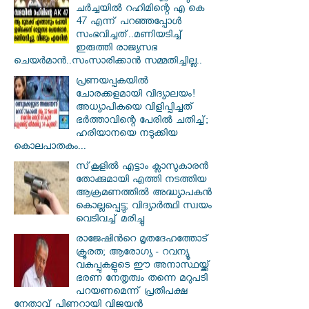
ചർച്ചയിൽ റഹിമിന്റെ എ കെ
47 എന്ന് പറഞ്ഞപ്പോൾ
സംഭവിച്ചത്..മണിയടിച്ച്
ഇരുത്തി രാജ്യസഭ
ചെയർമാൻ..സംസാരിക്കാൻ സമ്മതിച്ചില്ല..
പ്രണയപ്പകയിൽ
ചോരക്കളമായി വിദ്യാലയം!
അധ്യാപികയെ വിളിപ്പിച്ചത്
ഭർത്താവിന്റെ പേരിൽ ചതിച്ച്;
ഹരിയാനയെ നടുക്കിയ
കൊലപാതകം...
സ്‌കൂളില്‍ എട്ടാം ക്ലാസുകാരന്‍
തോക്കുമായി എത്തി നടത്തിയ
ആക്രമണത്തില്‍ അദ്ധ്യാപകന്‍
കൊല്ലപ്പെട്ടു; വിദ്യാര്‍ത്ഥി സ്വയം
വെടിവച്ച് മരിച്ചു
രാജേഷിൻറെ മൃതദേഹത്തോട്
ക്രൂരത; ആരോഗ്യ - റവന്യൂ
വകുപ്പുകളുടെ ഈ അനാസ്ഥയ്ക്ക്
ഭരണ നേതൃത്വം തന്നെ മറുപടി
പറയണമെന്ന് പ്രതിപക്ഷ
നേതാവ് പിണറായി വിജയൻ