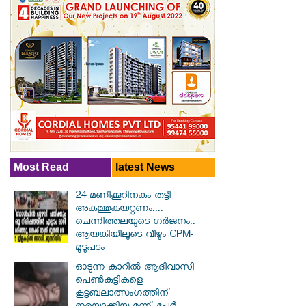
Most Read
latest News
24 മണിക്കൂറിനകം തട്ടി
അകത്തുകയറ്റണം....
ചെന്നിത്തലയുടെ ഗർജനം..
ആയങ്കിയിലൂടെ വീഴും CPM-
മൂടുപടം
ഓടുന്ന കാറില്‍ ആദിവാസി
പെണ്‍കുട്ടികളെ
കൂട്ടബലാത്സംഗത്തിന്