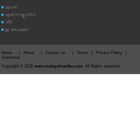
യുവത
എക്‌സ്‌ക്ലൂസീവ്
വീട്
ഇ അഹമ്മദ്‌
Home
|
About
|
Contact us
|
Terms
|
Privacy Policy
|
Grievance
Copyright © 2026
www.malayalivartha.com
. All Rights reserved.