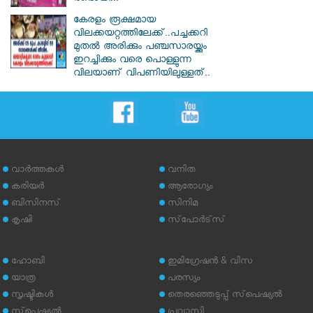
കേരളം രൂക്ഷമായ
വിലക്കയറ്റത്തിലേക്ക്..പച്ചക്കറി
മുതൽ അരിക്കും പഞ്ചസാരയ്ക്കും
ഇറച്ചിക്കും വരെ പൊള്ളുന്ന
വിലയാണ് വിപണിയിലുള്ളത്..
വാര്‍ത്തകള്‍
വനിത
കരിയര്‍
ആരോഗ്യം
ബിസിനസ്
സിനിമ
കൃഷി
സ്‌പോര്‍ട്‌സ്
ഹോബി
ഇമിഗ്രേഷന്‍ & വിസ
യാത്ര
പരസ്യം
സൃഷ്ടികള്‍
തെരഞ്ഞെടുപ്പ് സ്‌പെഷ്യല്‍
സ്‌പെഷ്യല്‍
പ്രവാസി