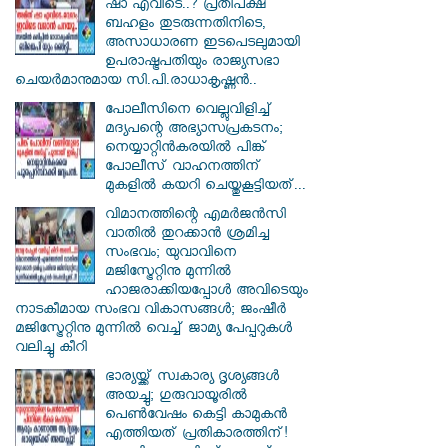
ഷാ എവിടെ..? പ്രതിപക്ഷ
ബഹളം തുടരുന്നതിനിടെ,
അസാധാരണ ഇടപെടലുമായി
ഉപരാഷ്ട്രപതിയും രാജ്യസഭാ
ചെയർമാനുമായ സി.പി.രാധാകൃഷ്ണൻ..
പോലീസിനെ വെല്ലുവിളിച്ച്
മദ്യപന്റെ അഭ്യാസപ്രകടനം;
നെയ്യാറ്റിൻകരയിൽ പിങ്ക്
പോലീസ് വാഹനത്തിന്
മുകളിൽ കയറി ചെയ്തുകൂട്ടിയത്...
വിമാനത്തിന്റെ എമർജൻസി
വാതിൽ തുറക്കാൻ ശ്രമിച്ച
സംഭവം; യുവാവിനെ
മജിസ്ട്രേറ്റിനു മുന്നിൽ
ഹാജരാക്കിയപ്പോൾ അവിടെയും
നാടകീമായ സംഭവ വികാസങ്ങൾ; ജംഷീർ
മജിസ്ട്രേറ്റിനു മുന്നിൽ വെച്ച് ജാമ്യ പേപ്പറുകൾ
വലിച്ചു കീറി
ഭാര്യയ്ക്ക് സ്വകാര്യ ദൃശ്യങ്ങൾ
അയച്ചു; ഗുരുവായൂരിൽ
പെൺവേഷം കെട്ടി കാമുകൻ
എത്തിയത് പ്രതികാരത്തിന്!