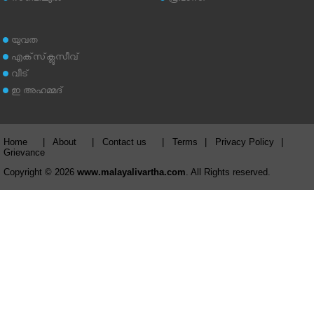
യുവത
എക്‌സ്‌ക്ലൂസീവ്
വീട്
ഇ അഹമ്മദ്‌
Home
|
About
|
Contact us
|
Terms
|
Privacy Policy
|
Grievance
Copyright © 2026
www.malayalivartha.com
. All Rights reserved.