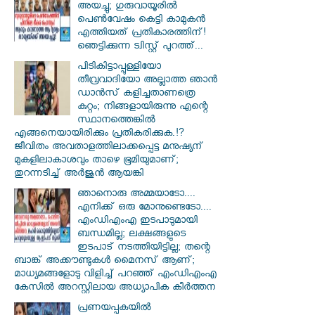
അയച്ചു; ഗുരുവായൂരിൽ
പെൺവേഷം കെട്ടി കാമുകൻ
എത്തിയത് പ്രതികാരത്തിന്!
ഞെട്ടിക്കുന്ന ട്വിസ്റ്റ് പുറത്ത്...
പിടികിട്ടാപ്പുള്ളിയോ
തീവ്രവാദിയോ അല്ലാത്ത ഞാൻ
ഡാൻസ് കളിച്ചതാണത്രെ
കുറ്റം; നിങ്ങളായിരുന്നു എന്റെ
സ്ഥാനത്തെങ്കിൽ
എങ്ങനെയായിരിക്കും പ്രതികരിക്കുക.!?
ജീവിതം അവതാളത്തിലാക്കപ്പെട്ട മനുഷ്യന്
മുകളിലാകാശവും താഴെ ഭൂമിയുമാണ്;
തുറന്നടിച്ച് അർജുൻ ആയങ്കി
ഞാനൊരു അമ്മയാടോ....
എനിക്ക് ഒരു മോനുണ്ടെടോ....
എംഡിഎംഎ ഇടപാടുമായി
ബന്ധമില്ല; ലക്ഷങ്ങളുടെ
ഇടപാട് നടത്തിയിട്ടില്ല; തന്റെ
ബാങ്ക് അക്കൗണ്ടുകൾ മൈനസ് ആണ്;
മാധ്യമങ്ങളോടു വിളിച്ച് പറഞ്ഞ് എംഡിഎംഎ
കേസിൽ അറസ്റ്റിലായ അധ്യാപിക കീർത്തന
പ്രണയപ്പകയിൽ