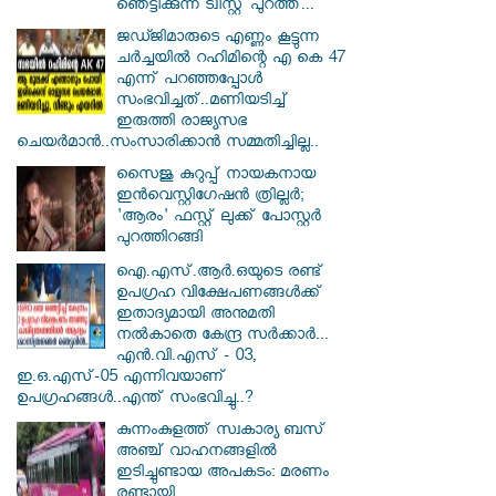
ഞെട്ടിക്കുന്ന ട്വിസ്റ്റ് പുറത്ത്...
ജഡ്ജിമാരുടെ എണ്ണം കൂട്ടുന്ന
ചർച്ചയിൽ റഹിമിന്റെ എ കെ 47
എന്ന് പറഞ്ഞപ്പോൾ
സംഭവിച്ചത്..മണിയടിച്ച്
ഇരുത്തി രാജ്യസഭ
ചെയർമാൻ..സംസാരിക്കാൻ സമ്മതിച്ചില്ല..
സൈജു കുറുപ്പ് നായകനായ
ഇൻവെസ്റ്റിഗേഷൻ ത്രില്ലർ;
'ആരം' ഫസ്റ്റ് ലുക്ക് പോസ്റ്റർ
പുറത്തിറങ്ങി
ഐ.എസ്.ആർ.ഒയുടെ രണ്ട്
ഉപഗ്രഹ വിക്ഷേപണങ്ങൾക്ക്
ഇതാദ്യമായി അനുമതി
നൽകാതെ കേന്ദ്ര സർക്കാർ...
എൻ.വി.എസ് - 03,
ഇ.ഒ.എസ്-05 എന്നിവയാണ്
ഉപഗ്രഹങ്ങൾ..എന്ത് സംഭവിച്ചു..?
കുന്നംകുളത്ത് സ്വകാര്യ ബസ്
അഞ്ച് വാഹനങ്ങളിൽ
ഇടിച്ചുണ്ടായ അപകടം: മരണം
രണ്ടായി...