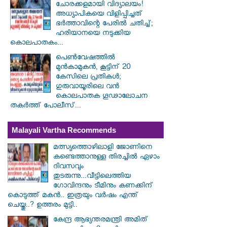
ചോരക്കളമായി വിദ്യാലയം!
അധ്യാപികയെ വിളിപ്പിച്ചത്
ഭർത്താവിന്റെ പേരിൽ ചതിച്ച്;
ഹരിയാനയെ നടുക്കിയ
കൊലപാതകം...
പെൺവേഷത്തിൽ
മുൻകാമുകൻ, കൂട്ടിന് 20
കേസിലെ പ്രതികൾ;
ഗുരുവായൂരിലെ വൻ
കൊലപാതക ഗൂഢാലോചന
തകർത്ത് പോലീസ്...
Malayali Vartha Recommends
മത്സ്യത്തൊഴിലാളി ജോണിനെ
കണ്ടെത്താനുള്ള തിരച്ചിൽ ഏഴാം
ദിവസവും
തുടരുന്നു...വീട്ടിലെത്തിയ
ഗോവിന്ദനും ടീമിനും കണക്കിന്
കൊടുത്ത് മകൻ.. ഇത്രയും വർഷം എന്ത്
ചെയ്തു..? ഉത്തരം മുട്ടി..
കേന്ദ്ര ആഭ്യന്തരമന്ത്രി അമിത്