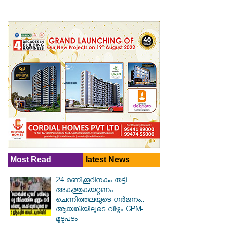
Most Read
latest News
24 മണിക്കൂറിനകം തട്ടി
അകത്തുകയറ്റണം....
ചെന്നിത്തലയുടെ ഗർജനം..
ആയങ്കിയിലൂടെ വീഴും CPM-
മൂടുപടം