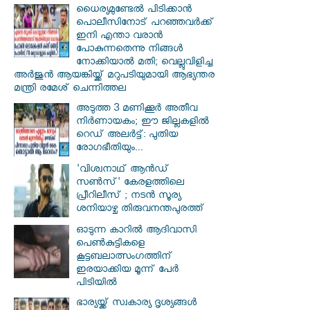
ധൈര്യമുണ്ടേൽ പിടിക്കാൻ
പൊലീസിനോട് പറഞ്ഞവർക്ക്
ഇനി എന്താ വരാൻ
പോകുന്നതെന്നു നിങ്ങൾ
നോക്കിയാൽ മതി; വെല്ലുവിളിച്ച
അർജുൻ ആയങ്കിയ്ക്ക് മറുപടിയുമായി ആഭ്യന്തര
മന്ത്രി രമേശ് ചെന്നിത്തല
അടുത്ത 3 മണിക്കൂർ അതീവ
നിർണായകം; ഈ ജില്ലകളിൽ
റെഡ് അലർട്ട്: പുതിയ
രോഗഭീതിയും...
'വിശ്വനാഥ് ആന്‍ഡ്
സണ്‍സ്' കേരളത്തിലെ
പ്രീറിലീസ് ; നടന്‍ സൂര്യ
ശനിയാഴ്ച തിരുവനന്തപുരത്ത്
ഓടുന്ന കാറില്‍ ആദിവാസി
പെണ്‍കുട്ടികളെ
കൂട്ടബലാത്സംഗത്തിന്
ഇരയാക്കിയ മൂന്ന് പേര്‍
പിടിയില്‍
ഭാര്യയ്ക്ക് സ്വകാര്യ ദൃശ്യങ്ങൾ