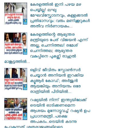
കേരളത്തിൽ ഇനി പഴയ മഴ
പെയ്യില്ല! ലഘു
മേഘവിസ്ഫോടനവും, കള്ളക്കടൽ
പ്രതിഭാസവും: വരും മണിക്കൂറുകൾ
അതീവ നിർണായകം...
കേരളത്തിന്റെ ആഭ്യന്തര
മന്ത്രിയുടെ പേര് വിജയൻ എന്ന്
അല്ല, ചെന്നിത്തല! രമേശ്
ചെന്നിത്തല; ആഭ്യന്തര
വകുപ്പിനെ പുകഴ്ത്തി രാഹുൽ
മാങ്കൂട്ടത്തിൽ...
ഒളിവ് ജീവിതം സ്പോൺസർ
ചെയ്യാൻ അനിയൻ ഇറക്കിയ
ക്യൂആർ കോഡ്; അർജുൻ
ആയങ്കിയും അനിയനും ഒരേ
രാത്രിയിൽ പിടിയിൽ...
റഷ്യയിൽ നിന്ന് ഇന്ത്യയിലേക്ക്
ട്രെയിൻ ഓടിക്കണമെന്ന
ആശയം മുന്നോട്ടുവച്ച് റഷ്യൻ ഉപ
പ്രധാനമന്ത്രി..പക്ഷെ
അപകടം..ട്രെയിൻ കടന്നു
പോകുന്നത് ശത്രുരാജ്യങ്ങളിലൂടെ..