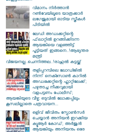
മാങ്കൂട്ടത്തിൽ...
വിമാനം നിര്‍ത്താന്‍
റണ്‍വേയിലൂടെ യാത്രക്കാര്‍
ലഗേജുമായി ഓടിയ സ്ത്രീകള്‍
പിടിയില്‍
ലേഡി അഡ്വക്കറ്റിന്റെ
ഫ്‌ലാറ്റിൽ ഉറങ്ങിക്കിടന്ന
ആയങ്കിയെ വളഞ്ഞിട്ട്
പൂട്ടിയത് ഇങ്ങനെ..!ആഭ്യന്തര
മന്ത്രി
വിജയനല്ല..ചെന്നിത്തല..!രാഹുൽ കട്ടയ്ക്ക്
തളിപ്പറമ്പിലെ ലോഡ്ജിൽ
നിന്ന് നെക്സോൺ കാറിൽ
അഡ്വക്കേറ്റിന്റെ ഫ്ലാറ്റിലേക്ക്;
പഴുതടച്ച നീക്കവുമായി
വളപട്ടണം പോലീസ്;
ആയങ്കിയുടെ വീഴ്ച: ഒടുവിൽ ലോക്കപ്പിലും
കൂസലില്ലാതെ പത്രവായന...
ഒളിവ് ജീവിതം സ്പോൺസർ
ചെയ്യാൻ അനിയൻ ഇറക്കിയ
ക്യൂആർ കോഡ്; അർജുൻ
ആയങ്കിയും അനിയനും ഒരേ