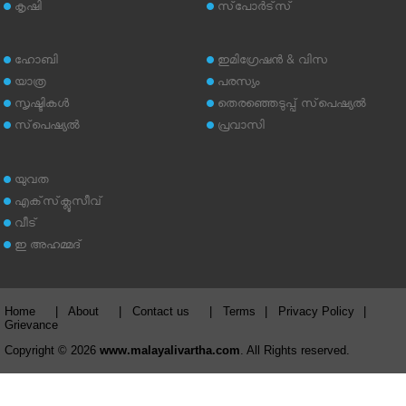
കൃഷി
സ്‌പോര്‍ട്‌സ്
ഹോബി
ഇമിഗ്രേഷന്‍ & വിസ
യാത്ര
പരസ്യം
സൃഷ്ടികള്‍
തെരഞ്ഞെടുപ്പ് സ്‌പെഷ്യല്‍
സ്‌പെഷ്യല്‍
പ്രവാസി
യുവത
എക്‌സ്‌ക്ലൂസീവ്
വീട്
ഇ അഹമ്മദ്‌
Home
|
About
|
Contact us
|
Terms
|
Privacy Policy
|
Grievance
Copyright © 2026
www.malayalivartha.com
. All Rights reserved.