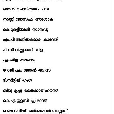
രമേശ് ചെന്നിത്തല- പമ്പ
സണ്ണി ജോസഫ് -അശോക
കെ.മുരളീധരന്‍ -സാനഡു
എം.പി.അനില്‍കുമാര്‍ -കാവേരി
പി.സി.വിഷ്ണുനാഥ് -നിള
എം.ലിജു -അജന്ത
റോജി എം. ജോണ്‍ -ഗ്രേസ്
ടി.സിദ്ദിഖ് -ഗംഗ
ബിന്ദു കൃഷ്ണ -തൈക്കാട് ഹൗസ്
കെ.എ.തുളസി -പ്രശാന്ത്
ഒ.ജെ.ജനീഷ് -മന്‍മോഹന്‍ ബംഗ്ലാവ്