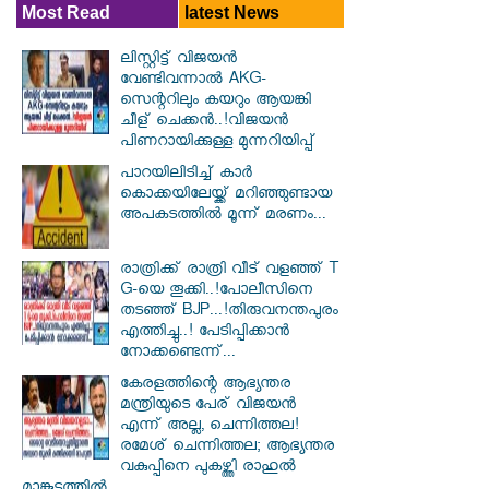
Most Read
latest News
ലിസ്റ്റിട്ട് വിജയൻ
വേണ്ടിവന്നാൽ AKG-
സെന്ററിലും കയറും ആയങ്കി
ചീള് ചെക്കൻ..!വിജയൻ
പിണറായിക്കുള്ള മുന്നറിയിപ്പ്
പാറയിലിടിച്ച് കാർ
കൊക്കയിലേയ്ക്ക് മറിഞ്ഞുണ്ടായ
അപക‌ടത്തിൽ മൂന്ന് മരണം...
രാത്രിക്ക് രാത്രി വീട് വളഞ്ഞ് T
G-യെ തൂക്കി..!പോലീസിനെ
തടഞ്ഞ് BJP...!തിരുവനന്തപുരം
എത്തിച്ചു..! പേടിപ്പിക്കാൻ
നോക്കണ്ടെന്ന്...
കേരളത്തിന്റെ ആഭ്യന്തര
മന്ത്രിയുടെ പേര് വിജയൻ
എന്ന് അല്ല, ചെന്നിത്തല!
രമേശ് ചെന്നിത്തല; ആഭ്യന്തര
വകുപ്പിനെ പുകഴ്ത്തി രാഹുൽ