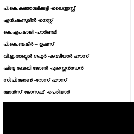
പി.കെ.കുഞ്ഞാലിക്കുട്ടി -ലൈന്ത്രസ്റ്റ്
എന്‍.ഷംസുദീന്‍ -നെസ്റ്റ്
കെ.എം.ഷാജി -പൗര്‍ണമി
പി.കെ.ബഷീര്‍ – ഉഷസ്
വി.ഇ.അബ്ദുള്‍ ഗഫൂര്‍ -കവടിയാര്‍ ഹൗസ്
ഷിബു ബേബി ജോണ്‍ -എസ്സെന്‍ഡേന്‍
സി.പി.ജോണ്‍ -റോസ് ഹൗസ്
മോന്‍സ് ജോസഫ് -പെരിയാര്‍