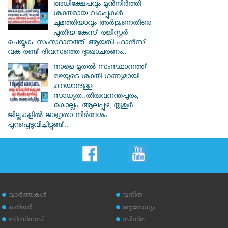
അധിക്ഷേപവും മുന്‍നിര്‍ത്തി
ശക്തമായ വകുപ്പുകള്‍
ചുമത്തിയാവും അർജുനെതിരെ
പുതിയ കേസ് രജിസ്റ്റര്‍
ചെയ്യുക..സംസ്ഥാനത്ത് ആയങ്കി ഫാൻസ്
വക രണ്ട് ദിവസത്തെ ദുഃഖാചരണം..
നാളെ മുതൽ സംസ്ഥാനത്ത്
മഴയുടെ ശക്തി ഗണ്യമായി
കുറയാനുള്ള
സാധ്യത..തിരുവനന്തപുരം,
കൊല്ലം, ആലപ്പുഴ, തൃശൂർ
ജില്ലകളിൽ ജാഗ്രതാ നിർദേശം
പുറപ്പെടുവിച്ചിട്ടുണ്ട്..
വാര്‍ത്തകള്‍
വനിത
കരിയര്‍
ആരോഗ്യം
ബിസിനസ്
സിനിമ