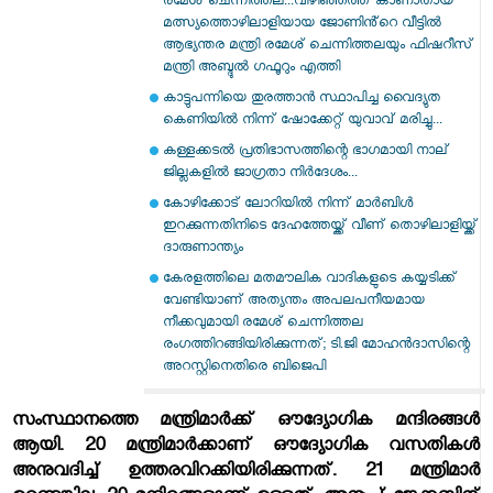
രമേശ് ചെന്നിത്തല...വിഴി‍ഞ്ഞത്ത് കാണാതായ
മത്സ്യത്തൊഴിലാളിയായ ജോണിൻ്റെ വീട്ടിൽ
ആഭ്യന്തര മന്ത്രി രമേശ് ചെന്നിത്തലയും ഫിഷറീസ്
മന്ത്രി അബ്ദുൽ ഗഫൂറും എത്തി
കാട്ടുപന്നിയെ തുരത്താൻ സ്ഥാപിച്ച വൈദ്യുത
കെണിയിൽ നിന്ന് ഷോക്കേറ്റ് യുവാവ് മരിച്ചു...
കള്ളക്കടൽ പ്രതിഭാസത്തിന്റെ ഭാഗമായി നാല്
ജില്ലകളിൽ ജാഗ്രതാ നിർദേശം...
കോഴിക്കോട് ലോറിയിൽ നിന്ന് മാർബിൾ
ഇറക്കുന്നതിനിടെ ദേഹത്തേയ്ക്ക് വീണ് തൊഴിലാളിയ്ക്ക്
ദാരുണാന്ത്യം
കേരളത്തിലെ മതമൗലിക വാദികളുടെ കയ്യടിക്ക്
വേണ്ടിയാണ് അത്യന്തം അപലപനീയമായ
നീക്കവുമായി രമേശ് ചെന്നിത്തല
രംഗത്തിറങ്ങിയിരിക്കുന്നത്; ടി.ജി മോഹന്‍ദാസിന്റെ
അറസ്റ്റിനെതിരെ ബിജെപി
സംസ്ഥാനത്തെ മന്ത്രിമാര്‍ക്ക് ഔദ്യോഗിക മന്ദിരങ്ങള്‍
ആയി. 20 മന്ത്രിമാര്‍ക്കാണ് ഔദ്യോഗിക വസതികള്‍
അനുവദിച്ച് ഉത്തരവിറക്കിയിരിക്കുന്നത്. 21 മന്ത്രിമാര്‍