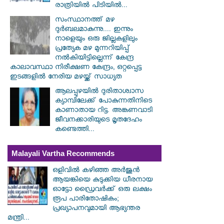
രാത്രിയിൽ പിടിയിൽ...
സംസ്ഥാനത്ത് മഴ
ദുർബലമാകുന്നു.... ഇന്നും
നാളെയും ഒരു ജില്ലകളിലും
പ്രത്യേക മഴ മുന്നറിയിപ്പ്
നൽകിയിട്ടില്ലെന്ന് കേന്ദ്ര
കാലാവസ്ഥാ നിരീക്ഷണ കേന്ദ്രം, ഒറ്റപ്പെട്ട
ഇടങ്ങളിൽ നേരിയ മഴയ്ക്ക് സാധ്യത
ആലപ്പുഴയിൽ ​ദുരിതാശ്വാസ
ക്യാമ്പിലേക്ക് പോകുന്നതിനിടെ
കാണാതായ റിട്ട. അങ്കണവാടി
ജീവനക്കാരിയുടെ മൃതദേഹം
കണ്ടെത്തി...
Malayali Vartha Recommends
ഒളിവിൽ കഴിഞ്ഞ അർജുൻ
ആയങ്കിയെ കുടുക്കിയ ധീരനായ
ഓട്ടോ ഡ്രൈവർക്ക് ഒരു ലക്ഷം
രൂപ പാരിതോഷികം;
പ്രഖ്യാപനവുമായി ആഭ്യന്തര
മന്ത്രി...