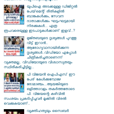
യുപിഐ അടക്കമുള്ള ഡിജിറ്റല്‍
പേയ്‌മെന്റ് രീതികളില്‍
ബാങ്കുകള്‍ക്കും, സേവന
ദാതാക്കള്‍ക്കും ഘട്ടംഘട്ടമായി
നിരക്കുകള്‍... എത്ര
രൂപവരെയുള്ള ഇടപാടുകള്‍ക്കാണ് ഇളവ്..?
മുജ്തബയുടെ ദൃശ്യങ്ങൾ പുറത്തു
വിട്ട് ഇറാൻ..
ആരോഗ്യവാനായിരിക്കുന്ന
ദൃശ്യങ്ങൾ..വിഡിയോ എപ്പോൾ
ചിത്രീകരിച്ചതാണെന്ന്
വ്യക്തമല്ല.. വിഡിയോയുടെ വിശ്വാസ്യതയും
സ്ഥിരീകരിച്ചിട്ടില്ല...
പി വിജയന്‍ ഐപിഎസ് ഈ
പേര് കേൾക്കുമ്പോഴേ
രോമാഞ്ചം...ആയങ്കിയുടെ
ഒളിത്താവളം തകര്‍ത്തതോടെ
പി. വിജയന്റെ കഴിവില്‍
സംശയം പ്രകടിപ്പിച്ചവര്‍ മൂക്കില്‍ വിരല്‍
വെക്കുകയാണ്..
വ്യക്തിഹത്യയും സൈബര്‍