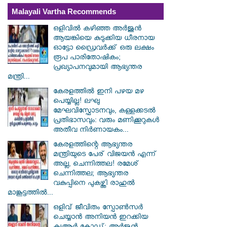
Malayali Vartha Recommends
ഒളിവിൽ കഴിഞ്ഞ അർജുൻ
ആയങ്കിയെ കുടുക്കിയ ധീരനായ
ഓട്ടോ ഡ്രൈവർക്ക് ഒരു ലക്ഷം
രൂപ പാരിതോഷികം;
പ്രഖ്യാപനവുമായി ആഭ്യന്തര
മന്ത്രി...
കേരളത്തിൽ ഇനി പഴയ മഴ
പെയ്യില്ല! ലഘു
മേഘവിസ്ഫോടനവും, കള്ളക്കടൽ
പ്രതിഭാസവും: വരും മണിക്കൂറുകൾ
അതീവ നിർണായകം...
കേരളത്തിന്റെ ആഭ്യന്തര
മന്ത്രിയുടെ പേര് വിജയൻ എന്ന്
അല്ല, ചെന്നിത്തല! രമേശ്
ചെന്നിത്തല; ആഭ്യന്തര
വകുപ്പിനെ പുകഴ്ത്തി രാഹുൽ
മാങ്കൂട്ടത്തിൽ...
ഒളിവ് ജീവിതം സ്പോൺസർ
ചെയ്യാൻ അനിയൻ ഇറക്കിയ