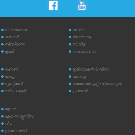
വാര്‍ത്തകള്‍
വനിത
കരിയര്‍
ആരോഗ്യം
ബിസിനസ്
സിനിമ
കൃഷി
സ്‌പോര്‍ട്‌സ്
ഹോബി
ഇമിഗ്രേഷന്‍ & വിസ
യാത്ര
പരസ്യം
സൃഷ്ടികള്‍
തെരഞ്ഞെടുപ്പ് സ്‌പെഷ്യല്‍
സ്‌പെഷ്യല്‍
പ്രവാസി
യുവത
എക്‌സ്‌ക്ലൂസീവ്
വീട്
ഇ അഹമ്മദ്‌