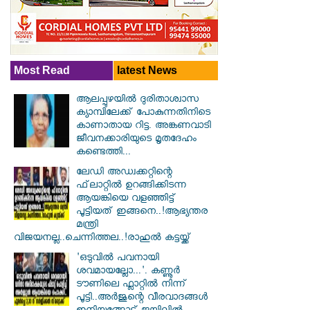
Most Read
latest News
ആലപ്പുഴയിൽ ​ദുരിതാശ്വാസ
ക്യാമ്പിലേക്ക് പോകുന്നതിനിടെ
കാണാതായ റിട്ട. അങ്കണവാടി
ജീവനക്കാരിയുടെ മൃതദേഹം
കണ്ടെത്തി...
ലേഡി അഡ്വക്കറ്റിന്റെ
ഫ്‌ലാറ്റിൽ ഉറങ്ങിക്കിടന്ന
ആയങ്കിയെ വളഞ്ഞിട്ട്
പൂട്ടിയത് ഇങ്ങനെ..!ആഭ്യന്തര
മന്ത്രി
വിജയനല്ല..ചെന്നിത്തല..!രാഹുൽ കട്ടയ്ക്ക്
'ഒടുവിൽ പവനായി
ശവമായല്ലോ...'. കണ്ണൂര്‍
ടൗണിലെ ഫ്ലാറ്റിൽ നിന്ന്
പൂട്ടി..അർജുന്റെ വീരവാദങ്ങൾ