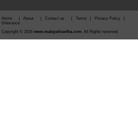
Home
|
About
|
Contact us
|
Terms
|
Privacy Policy
|
Grievance
Copyright © 2026
www.malayalivartha.com
. All Rights reserved.