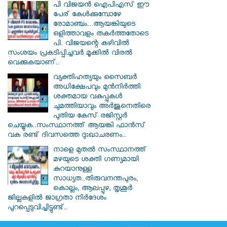
പി വിജയന്‍ ഐപിഎസ് ഈ
പേര് കേൾക്കുമ്പോഴേ
രോമാഞ്ചം...ആയങ്കിയുടെ
ഒളിത്താവളം തകര്‍ത്തതോടെ
പി. വിജയന്റെ കഴിവില്‍
സംശയം പ്രകടിപ്പിച്ചവര്‍ മൂക്കില്‍ വിരല്‍
വെക്കുകയാണ്..
വ്യക്തിഹത്യയും സൈബര്‍
അധിക്ഷേപവും മുന്‍നിര്‍ത്തി
ശക്തമായ വകുപ്പുകള്‍
ചുമത്തിയാവും അർജുനെതിരെ
പുതിയ കേസ് രജിസ്റ്റര്‍
ചെയ്യുക..സംസ്ഥാനത്ത് ആയങ്കി ഫാൻസ്
വക രണ്ട് ദിവസത്തെ ദുഃഖാചരണം..
നാളെ മുതൽ സംസ്ഥാനത്ത്
മഴയുടെ ശക്തി ഗണ്യമായി
കുറയാനുള്ള
സാധ്യത..തിരുവനന്തപുരം,
കൊല്ലം, ആലപ്പുഴ, തൃശൂർ
ജില്ലകളിൽ ജാഗ്രതാ നിർദേശം
പുറപ്പെടുവിച്ചിട്ടുണ്ട്..