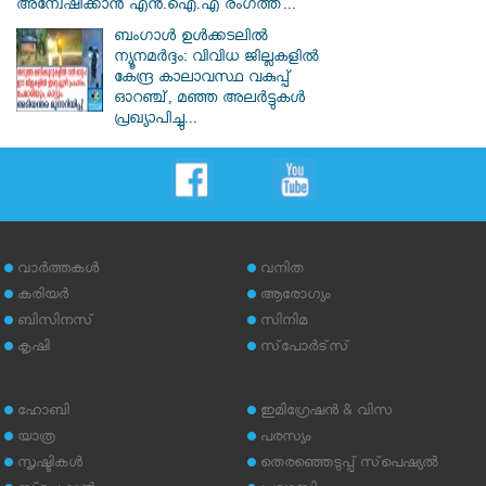
അന്വേഷിക്കാൻ എൻ.ഐ.എ രംഗത്ത്...
ബംഗാൾ ഉൾക്കടലിൽ
ന്യൂനമർദ്ദം: വിവിധ ജില്ലകളിൽ
കേന്ദ്ര കാലാവസ്ഥ വകുപ്പ്
ഓറഞ്ച്, മഞ്ഞ അലർട്ടുകൾ
പ്രഖ്യാപിച്ചു...
വാര്‍ത്തകള്‍
വനിത
കരിയര്‍
ആരോഗ്യം
ബിസിനസ്
സിനിമ
കൃഷി
സ്‌പോര്‍ട്‌സ്
ഹോബി
ഇമിഗ്രേഷന്‍ & വിസ
യാത്ര
പരസ്യം
സൃഷ്ടികള്‍
തെരഞ്ഞെടുപ്പ് സ്‌പെഷ്യല്‍