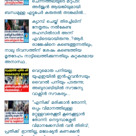
ചെന്നിത്തലയുടെ മറുപടി:
അർജുൻ ആയങ്കിയുമായി
ബന്ധമുള്ള എട്ടുപേർ കരുതൽ തടങ്കലിൽ...
ക്യാമ്പ് ചെയ്ത് തിരച്ചിലിന്
നേതൃത്വം നല്‍കേണ്ട
തഹസില്‍ദാര്‍ അന്ന്
എവിടെയായിരുന്നു..?ആര്‍.
രാജേഷിനെ കണ്ടെത്തുന്നതിലും,
നാലു ദിവസത്തിന് ശേഷം കണ്ടെത്തിയ
മൃതദേഹം നാട്ടിലെത്തിക്കുന്നതിലും കുറ്റകരമായ
അനാസ്ഥ..
വെറുമൊരു പനിയല്ല,
യുഎഇയിൽ ഇൻഫ്ലുവൻസയും
വൈറൽ പനിയും പടരുന്നു;
അബുദാബിയിൽ സൗജന്യ
വാക്സിൻ സൗകര്യം...
"എനിക്ക് മരിക്കാൻ തോന്നി,
ഒപ്പം വിമാനത്തിലുള്ള
മറ്റുള്ളവരെക്കൂടി കൂടെക്കൂട്ടാൻ
തോന്നി: നെടുമ്പാശ്ശേരി
വിമാനക്കേസിൽ വൻ തിരിവ്;
പ്രതിക്ക് ഭ്രാന്തില്ല, മലേഷ്യൻ കണക്ഷൻ