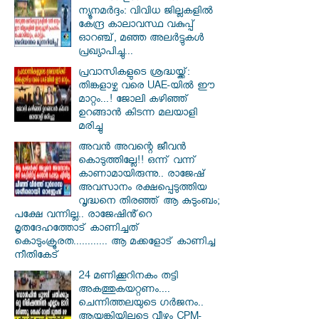
ന്യൂനമർദ്ദം: വിവിധ ജില്ലകളിൽ
കേന്ദ്ര കാലാവസ്ഥ വകുപ്പ്
ഓറഞ്ച്, മഞ്ഞ അലർട്ടുകൾ
പ്രഖ്യാപിച്ചു...
പ്രവാസികളുടെ ശ്രദ്ധയ്ക്ക്:
തിങ്കളാഴ്ച വരെ UAE-യിൽ ഈ
മാറ്റം...! ജോലി കഴിഞ്ഞ്
ഉറങ്ങാൻ കിടന്ന മലയാളി
മരിച്ചു
അവൻ അവന്റെ ജീവൻ
കൊടുത്തില്ലേ!! ഒന്ന് വന്ന്
കാണാമായിരുന്നു.. രാജേഷ്
അവസാനം രക്ഷപ്പെടുത്തിയ
വൃദ്ധനെ തിരഞ്ഞ് ആ കുടുംബം;
പക്ഷേ വന്നില്ല.. രാജേഷിൻ്റെ
മൃതദേഹത്തോട് കാണിച്ചത്
കൊടുംക്രൂരത............ ആ മക്കളോട് കാണിച്ച
നീതികേട്
24 മണിക്കൂറിനകം തട്ടി
അകത്തുകയറ്റണം....
ചെന്നിത്തലയുടെ ഗർജനം..
ആയങ്കിയിലൂടെ വീഴും CPM-