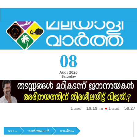
08
Aug / 2026
Saturday
1 aed =
19.19
inr
●
1 aud =
50.27
inr
ഹോം
വാര്‍ത്തകള്‍
ദേശീയം