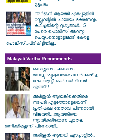
മൂടുപടം
അർജുൻ ആയങ്കി എടപ്പാളിൽ..
റസ്റ്ററന്റിൽ ചായയും ഭക്ഷണവും
കഴിച്ചതിന്റെ ദൃശ്യങ്ങൾ.. 5
പേരെ പൊലീസ് അറസ്റ്റ്
ചെയ്തു..നെട്ടോട്ടമോടി കേരള
പോലീസ്..പിടികിട്ടിയില്ല..
Malayali Vartha Recommends
കൊല്ലാനും ചാകാനും
മനസ്സുറപ്പുള്ളവരുടെ നേർക്കാഴ്ച്ച;
ലോ ആന്റ് ഓർഡർ ടീസർ
എത്തി!!!
അർജുൻ ആയങ്കിക്കെതിരെ
നടപടി എടുത്തോട്ടെയെന്ന്
പ്രതിപക്ഷ നേതാവ് പിണറായി
വിജയൻ...ആയങ്കിയെ
ന്യായീകരിക്കേണ്ട ചുമതല
തനിക്കില്ലെന്ന് പിണറായി..
അർജുൻ ആയങ്കി എടപ്പാളിൽ..