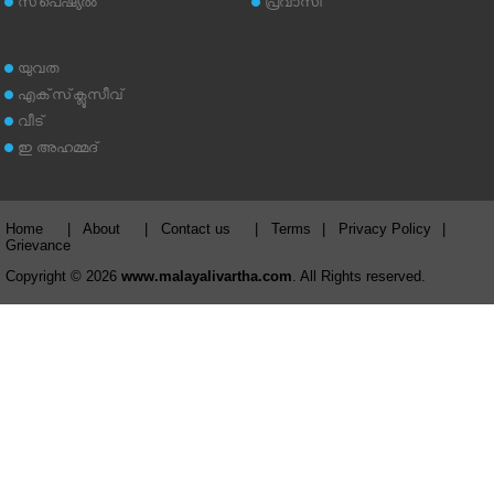
സ്‌പെഷ്യല്‍
പ്രവാസി
യുവത
എക്‌സ്‌ക്ലൂസീവ്
വീട്
ഇ അഹമ്മദ്‌
Home
|
About
|
Contact us
|
Terms
|
Privacy Policy
|
Grievance
Copyright © 2026
www.malayalivartha.com
. All Rights reserved.