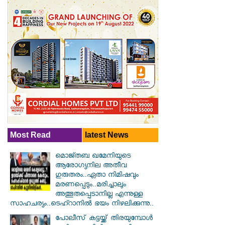
Most Read
latest News
മൊജ്തബ ഖമേനിയുടെ
ആരോഗ്യനില അതീവ
ഗുരുതരം..ഏതാ നിമിഷവും
മരണപ്പെടും..മരിച്ചാലും
അത്ഭുതപ്പെടാനില്ല എന്നുള്ള
സാഹചര്യം..ടെഹ്റാനിൽ ഭയം നിഴലിക്കുന്നു..
പോലീസ് കട്ടയ്ക്ക് തിരയുമ്പോൾ