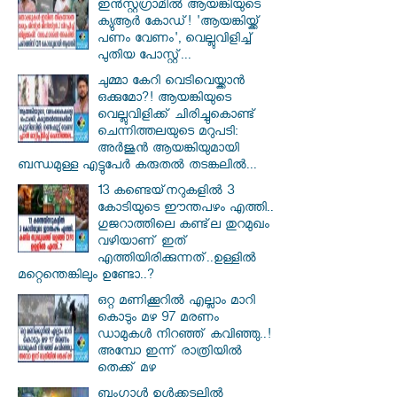
ഇൻസ്റ്റഗ്രാമിൽ ആയങ്കിയുടെ
ക്യുആർ കോഡ്! 'ആയങ്കിയ്ക്ക്
പണം വേണം', വെല്ലുവിളിച്ച്
പുതിയ പോസ്റ്റ്...
ചുമ്മാ കേറി വെടിവെയ്ക്കാൻ
ഒക്കുമോ?! ആയങ്കിയുടെ
വെല്ലുവിളിക്ക് ചിരിച്ചുകൊണ്ട്
ചെന്നിത്തലയുടെ മറുപടി:
അർജുൻ ആയങ്കിയുമായി
ബന്ധമുള്ള എട്ടുപേർ കരുതൽ തടങ്കലിൽ...
13 കണ്ടെയ്‌നറുകളിൽ 3
കോടിയുടെ ഈന്തപഴം എത്തി..
ഗുജറാത്തിലെ കണ്ട്‌ല തുറമുഖം
വഴിയാണ് ഇത്
എത്തിയിരിക്കുന്നത്..ഉള്ളിൽ
മറ്റെന്തെങ്കിലും ഉണ്ടോ..?
ഒറ്റ മണിക്കൂറിൽ എല്ലാം മാറി
കൊടും മഴ 97 മരണം
ഡാമുകൾ നിറഞ്ഞ് കവിഞ്ഞു..!
അമ്പോ ഇന്ന് രാത്രിയിൽ
തെക്ക് മഴ
ബംഗാൾ ഉൾക്കടലിൽ