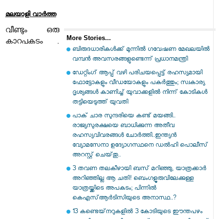
മലയാളി വാര്‍ത്ത
വീണ്ടും ഒരു
More Stories...
കാറപകടം .
ബിരുദധാരികള്‍ക്ക് മുന്നില്‍ ഗവേഷണ മേഖലയില്‍
വമ്പന്‍ അവസരങ്ങളുണ്ടെന്ന് പ്രധാനമന്ത്രി
ഡേറ്റിംഗ് ആപ്പ് വഴി പരിചയപ്പെട്ട് രഹസ്യമായി
ഫോട്ടോകളും വീഡയോകളും പകര്‍ത്തും; സ്വകാര്യ
ദൃശ്യങ്ങള്‍ കാണിച്ച് യുവാക്കളില്‍ നിന്ന് കോടികള്‍
തട്ടിയെടുത്ത് യുവതി
പാക് ചാര സുന്ദരിയെ കണ്ട് മയങ്ങി..
രാജ്യസുരക്ഷയെ ബാധിക്കുന്ന അതീവ
രഹസ്യവിവരങ്ങൾ ചോർത്തി..ഇന്ത്യൻ
വ്യോമസേനാ ഉദ്യോഗസ്ഥനെ ഡൽഹി പൊലീസ്
അറസ്റ്റ് ചെയ്‌തു..
3 തവണ തലകീഴായി ബസ് മറിഞ്ഞു, യാത്രക്കാർ
അറിഞ്ഞില്ല ആ ചതി! ബെംഗളൂരുവിലേക്കുള്ള
യാത്രയ്ക്കിടെ അപകടം; പിന്നിൽ
കെഎസ്ആർടിസിയുടെ അനാസ്ഥ..?
13 കണ്ടെയ്‌നറുകളിൽ 3 കോടിയുടെ ഈന്തപഴം