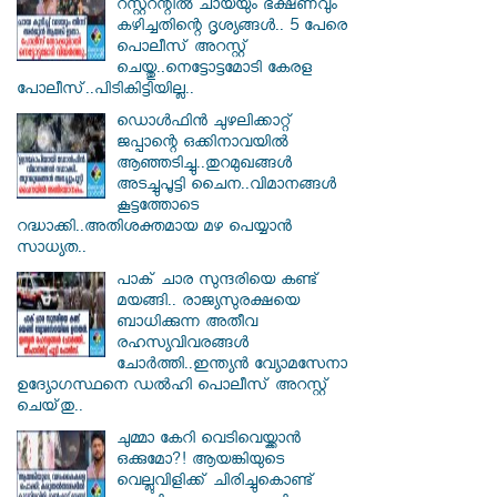
റസ്റ്ററന്റിൽ ചായയും ഭക്ഷണവും
കഴിച്ചതിന്റെ ദൃശ്യങ്ങൾ.. 5 പേരെ
പൊലീസ് അറസ്റ്റ്
ചെയ്തു..നെട്ടോട്ടമോടി കേരള
പോലീസ്..പിടികിട്ടിയില്ല..
ഡൊൾഫിൻ ചുഴലിക്കാറ്റ്
ജപ്പാന്റെ ഒക്കിനാവയിൽ
ആഞ്ഞടിച്ചു..തുറമുഖങ്ങൾ
അടച്ചുപൂട്ടി ചൈന..വിമാനങ്ങൾ
കൂട്ടത്തോടെ
റദ്ധാക്കി..അതിശക്തമായ മഴ പെയ്യാൻ
സാധ്യത..
പാക് ചാര സുന്ദരിയെ കണ്ട്
മയങ്ങി.. രാജ്യസുരക്ഷയെ
ബാധിക്കുന്ന അതീവ
രഹസ്യവിവരങ്ങൾ
ചോർത്തി..ഇന്ത്യൻ വ്യോമസേനാ
ഉദ്യോഗസ്ഥനെ ഡൽഹി പൊലീസ് അറസ്റ്റ്
ചെയ്‌തു..
ചുമ്മാ കേറി വെടിവെയ്ക്കാൻ
ഒക്കുമോ?! ആയങ്കിയുടെ
വെല്ലുവിളിക്ക് ചിരിച്ചുകൊണ്ട്