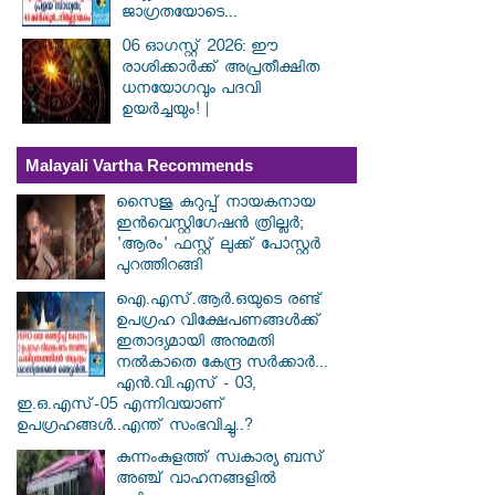
ജാഗ്രതയോടെ...
06 ഓഗസ്റ്റ് 2026: ഈ
രാശിക്കാർക്ക് അപ്രതീക്ഷിത
ധനയോഗവും പദവി
ഉയർച്ചയും! |
Malayali Vartha Recommends
സൈജു കുറുപ്പ് നായകനായ
ഇൻവെസ്റ്റിഗേഷൻ ത്രില്ലർ;
'ആരം' ഫസ്റ്റ് ലുക്ക് പോസ്റ്റർ
പുറത്തിറങ്ങി
ഐ.എസ്.ആർ.ഒയുടെ രണ്ട്
ഉപഗ്രഹ വിക്ഷേപണങ്ങൾക്ക്
ഇതാദ്യമായി അനുമതി
നൽകാതെ കേന്ദ്ര സർക്കാർ...
എൻ.വി.എസ് - 03,
ഇ.ഒ.എസ്-05 എന്നിവയാണ്
ഉപഗ്രഹങ്ങൾ..എന്ത് സംഭവിച്ചു..?
കുന്നംകുളത്ത് സ്വകാര്യ ബസ്
അഞ്ച് വാഹനങ്ങളിൽ