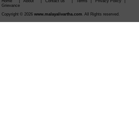
Home
|
About
|
Contact us
|
Terms
|
Privacy Policy
|
Grievance
Copyright © 2026
www.malayalivartha.com
. All Rights reserved.