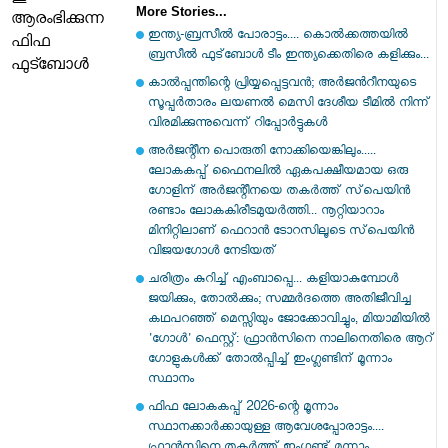
More Stories...
ആരംഭിക്കുന്ന
ഇന്ത്യ-ബ്രസീല്‍ പോരാട്ടം.... കൊല്‍ക്കത്തയില്‍
ഫിഫ
ബ്രസീല്‍ ഫുട്‌ബോള്‍ ടീം ഇന്ത്യക്കെതിരെ കളിക്കും...
ഫുട്ബോള്‍
കാൽപ്പന്തിന്റെ പ്രിയ്യപ്പെട്ടവൻ; അര്‍ജന്‍റീനയുടെ
സൂപ്പര്‍താരം ലയണല്‍ മെസി ദേശീയ ടീമില്‍ നിന്ന്
വിരമിക്കുന്നുവെന്ന് റിപ്പോര്‍ട്ടുകള്‍
അർജന്റീന പൊരുതി നോക്കിയെങ്കിലും.....
ലോകകപ്പ് ഫൈനലിൽ ഏകപക്ഷീയമായ ഒരു
ഗോളിന് അർജന്റീനയെ തകർത്ത് സ്‌പെയിൻ
രണ്ടാം ലോകകിരീടമുയർത്തി... നൂറ്റിയാറാം
മിനിറ്റിലാണ് ഫെറാൻ ടോറസിലൂടെ സ്‌പെയിൻ
വിജയഗോൾ നേടിയത്
ചരിത്രം കുറിച്ച് എംബാപ്പെ... കളിയാകുമ്പോൾ
ജയിക്കും, തോൽക്കും; സമ്മർദത്തെ അതിജീവിച്ച
കഥപറഞ്ഞ് മെസ്സിയും ജോക്കോവിച്ചും, മിയാമിയിൽ
'ഗോൾ' ഫെസ്റ്റ്: ഫ്രാൻസിനെ നാലിനെതിരെ ആറ്
ഗോളുകൾക്ക് തോൽപ്പിച്ച് ഇംഗ്ലണ്ടിന് മൂന്നാം
സ്ഥാനം
ഫിഫ ലോകകപ്പ് 2026-ന്റെ മൂന്നാം
സ്ഥാനക്കാർക്കായുള്ള ആവേശപ്പോരാട്ടം....