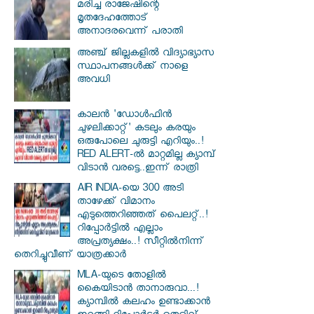
മരിച്ച രാജേഷിന്റെ
മൃതദേഹത്തോട്
അനാദരവെന്ന് പരാതി
അഞ്ച് ജില്ലകളില്‍ വിദ്യാഭ്യാസ
സ്ഥാപനങ്ങള്‍ക്ക് നാളെ
അവധി
കാലൻ 'ഡോൾഫിൻ
ചുഴലിക്കാറ്റ്' കടലും കരയും
ഒരുപോലെ ചുരുട്ടി എറിയും..!
RED ALERT-ൽ മാറ്റമില്ല ക്യാമ്പ്
വിടാൻ വരട്ടെ..ഇന്ന് രാത്രി
AIR INDIA-യെ 300 അടി
താഴേക്ക് വിമാനം
എടുത്തെറിഞ്ഞത് പൈലറ്റ്..!
റിപ്പോർട്ടിൽ എല്ലാം
അപ്രത്യക്ഷം..! സീറ്റിൽനിന്ന്
തെറിച്ചുവീണ് യാത്രക്കാർ
MLA-യുടെ തോളിൽ
കൈയിടാൻ താനാരുവാ...!
ക്യാമ്പിൽ കലഹം ഉണ്ടാക്കാൻ