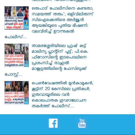
വിലയാണ് വിപണിയിലുള്ളത്..
ഒരുപാട് പോലീസിനെ കണ്ടതാ,
സമയത്ത് തരും'; ഒളിവിലിരുന്ന്
സിഐക്കെതിരെ അർജുൻ
ആയങ്കിയുടെ പുതിയ ഭീഷണി:
വലവിരിച്ച് ഊന്നുകൽ
പോലീസ്...
താമരശ്ശേരിയിലെ ഫ്രഷ് കട്ട്
മാലിന്യ പ്ലാന്റിന് പൂട്ട്; പി.കെ.
ഫിറോസിന്റെ ഇടപെടലിനെ
പ്രശംസിച്ച് രാഹുൽ
മാങ്കൂട്ടത്തിലിന്റെ ഫേസ്ബുക്ക്
പോസ്റ്റ്...
പെൺവേഷത്തിൽ മുൻകാമുകൻ,
കൂട്ടിന് 20 കേസിലെ പ്രതികൾ;
ഗുരുവായൂരിലെ വൻ
കൊലപാതക ഗൂഢാലോചന
തകർത്ത് പോലീസ്...