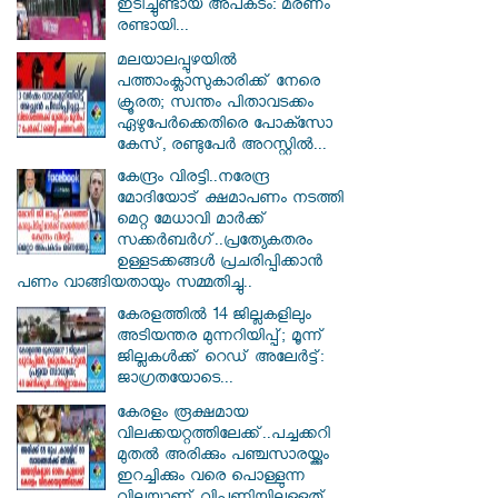
ഇടിച്ചുണ്ടായ അപകടം: മരണം
രണ്ടായി...
മലയാലപ്പുഴയിൽ
പത്താംക്ലാസുകാരിക്ക് നേരെ
ക്രൂരത; സ്വന്തം പിതാവടക്കം
ഏഴുപേർക്കെതിരെ പോക്സോ
കേസ്, രണ്ടുപേർ അറസ്റ്റിൽ...
കേന്ദ്രം വിരട്ടി..നരേന്ദ്ര
മോദിയോട് ക്ഷമാപണം നടത്തി
മെറ്റ മേധാവി മാർക്ക്
സക്കർബർ​ഗ്..പ്രത്യേകതരം
ഉള്ളടക്കങ്ങൾ പ്രചരിപ്പിക്കാൻ
പണം വാങ്ങിയതായും സമ്മതിച്ചു..
കേരളത്തിൽ 14 ജില്ലകളിലും
അടിയന്തര മുന്നറിയിപ്പ്; മൂന്ന്
ജില്ലകൾക്ക് റെഡ് അലേർട്ട്:
ജാഗ്രതയോടെ...
കേരളം രൂക്ഷമായ
വിലക്കയറ്റത്തിലേക്ക്..പച്ചക്കറി
മുതൽ അരിക്കും പഞ്ചസാരയ്ക്കും
ഇറച്ചിക്കും വരെ പൊള്ളുന്ന