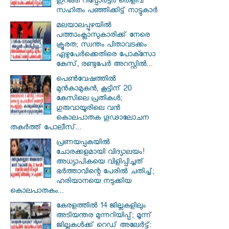
ഇറങ്ങി റിപ്പോർട്ടർ തെളിവ്
സഹിതം പഞ്ഞിക്കിട്ട് നാട്ടുകാർ
മലയാലപ്പുഴയിൽ
പത്താംക്ലാസുകാരിക്ക് നേരെ
ക്രൂരത; സ്വന്തം പിതാവടക്കം
ഏഴുപേർക്കെതിരെ പോക്സോ
കേസ്, രണ്ടുപേർ അറസ്റ്റിൽ...
പെൺവേഷത്തിൽ
മുൻകാമുകൻ, കൂട്ടിന് 20
കേസിലെ പ്രതികൾ;
ഗുരുവായൂരിലെ വൻ
കൊലപാതക ഗൂഢാലോചന
തകർത്ത് പോലീസ്...
പ്രണയപ്പകയിൽ
ചോരക്കളമായി വിദ്യാലയം!
അധ്യാപികയെ വിളിപ്പിച്ചത്
ഭർത്താവിന്റെ പേരിൽ ചതിച്ച്;
ഹരിയാനയെ നടുക്കിയ
കൊലപാതകം...
കേരളത്തിൽ 14 ജില്ലകളിലും
അടിയന്തര മുന്നറിയിപ്പ്; മൂന്ന്
ജില്ലകൾക്ക് റെഡ് അലേർട്ട്: