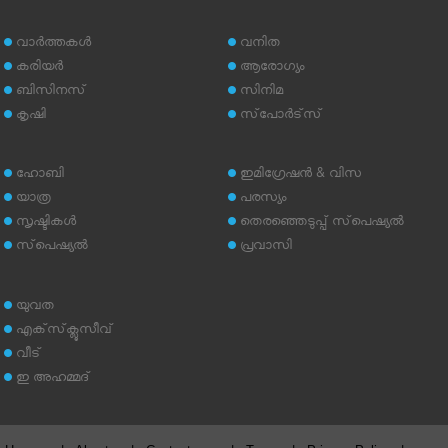
വാര്‍ത്തകള്‍
വനിത
കരിയര്‍
ആരോഗ്യം
ബിസിനസ്
സിനിമ
കൃഷി
സ്‌പോര്‍ട്‌സ്
ഹോബി
ഇമിഗ്രേഷന്‍ & വിസ
യാത്ര
പരസ്യം
സൃഷ്ടികള്‍
തെരഞ്ഞെടുപ്പ് സ്‌പെഷ്യല്‍
സ്‌പെഷ്യല്‍
പ്രവാസി
യുവത
എക്‌സ്‌ക്ലൂസീവ്
വീട്
ഇ അഹമ്മദ്‌