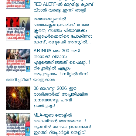
RED ALERT-ൽ മാറ്റമില്ല ക്യാമ്പ്
വിടാൻ വരട്ടെ..ഇന്ന് രാത്രി
മലയാലപ്പുഴയിൽ
പത്താംക്ലാസുകാരിക്ക് നേരെ
ക്രൂരത; സ്വന്തം പിതാവടക്കം
ഏഴുപേർക്കെതിരെ പോക്സോ
കേസ്, രണ്ടുപേർ അറസ്റ്റിൽ...
AIR INDIA-യെ 300 അടി
താഴേക്ക് വിമാനം
എടുത്തെറിഞ്ഞത് പൈലറ്റ്..!
റിപ്പോർട്ടിൽ എല്ലാം
അപ്രത്യക്ഷം..! സീറ്റിൽനിന്ന്
തെറിച്ചുവീണ് യാത്രക്കാർ
06 ഓഗസ്റ്റ് 2026: ഈ
രാശിക്കാർക്ക് അപ്രതീക്ഷിത
ധനയോഗവും പദവി
ഉയർച്ചയും! |
MLA-യുടെ തോളിൽ
കൈയിടാൻ താനാരുവാ...!
ക്യാമ്പിൽ കലഹം ഉണ്ടാക്കാൻ
ഇറങ്ങി റിപ്പോർട്ടർ തെളിവ്