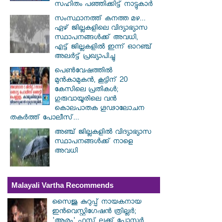
സഹിതം പഞ്ഞിക്കിട്ട് നാട്ടുകാർ
സംസ്ഥാനത്ത് കനത്ത മഴ...
ഏഴ് ജില്ലകളിലെ വിദ്യാഭ്യാസ
സ്ഥാപനങ്ങൾക്ക് അവധി,
എട്ട് ജില്ലകളിൽ ഇന്ന് ഓറഞ്ച്
അലർട്ട് പ്രഖ്യാപിച്ചു
പെൺവേഷത്തിൽ
മുൻകാമുകൻ, കൂട്ടിന് 20
കേസിലെ പ്രതികൾ;
ഗുരുവായൂരിലെ വൻ
കൊലപാതക ഗൂഢാലോചന
തകർത്ത് പോലീസ്...
അഞ്ച് ജില്ലകളില്‍ വിദ്യാഭ്യാസ
സ്ഥാപനങ്ങള്‍ക്ക് നാളെ
അവധി
Malayali Vartha Recommends
സൈജു കുറുപ്പ് നായകനായ
ഇൻവെസ്റ്റിഗേഷൻ ത്രില്ലർ;
'ആരം' ഫസ്റ്റ് ലുക്ക് പോസ്റ്റർ