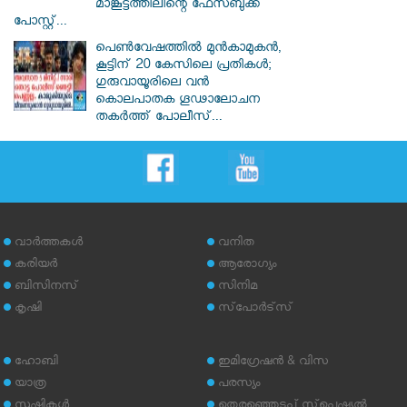
മാങ്കൂട്ടത്തിലിന്റെ ഫേസ്ബുക്ക്
പോസ്റ്റ്...
പെൺവേഷത്തിൽ മുൻകാമുകൻ,
കൂട്ടിന് 20 കേസിലെ പ്രതികൾ;
ഗുരുവായൂരിലെ വൻ
കൊലപാതക ഗൂഢാലോചന
തകർത്ത് പോലീസ്...
വാര്‍ത്തകള്‍
വനിത
കരിയര്‍
ആരോഗ്യം
ബിസിനസ്
സിനിമ
കൃഷി
സ്‌പോര്‍ട്‌സ്
ഹോബി
ഇമിഗ്രേഷന്‍ & വിസ
യാത്ര
പരസ്യം
സൃഷ്ടികള്‍
തെരഞ്ഞെടുപ്പ് സ്‌പെഷ്യല്‍