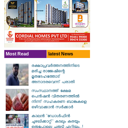
Most Read
latest News
രക്ഷാപ്രവര്‍ത്തനത്തിനിടെ
മരിച്ച രാജേഷിന്റെ
മൃതദേഹത്തോട്
അനാദരവെന്ന് പരാതി
സംസ്ഥാനത്ത് ക്ഷേമ
പെൻഷൻ വിതരണത്തിൽ
നിന്ന് സഹകരണ ബാങ്കുകളെ
ഒഴിവാക്കാൻ സർക്കാർ
കാലൻ 'ഡോൾഫിൻ
ചുഴലിക്കാറ്റ്' കടലും കരയും
ഒരുപോലെ ചുരുട്ടി എറിയും..!