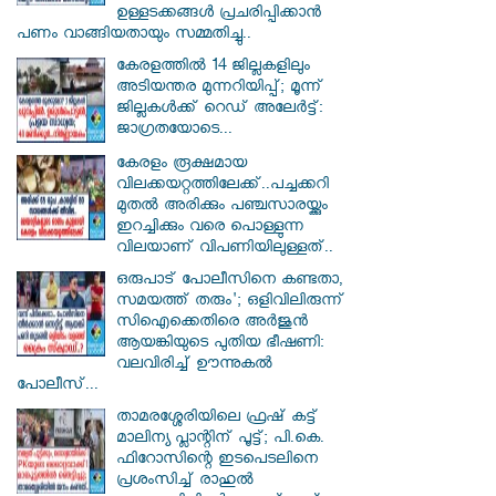
ഉള്ളടക്കങ്ങൾ പ്രചരിപ്പിക്കാൻ
പണം വാങ്ങിയതായും സമ്മതിച്ചു..
കേരളത്തിൽ 14 ജില്ലകളിലും
അടിയന്തര മുന്നറിയിപ്പ്; മൂന്ന്
ജില്ലകൾക്ക് റെഡ് അലേർട്ട്:
ജാഗ്രതയോടെ...
കേരളം രൂക്ഷമായ
വിലക്കയറ്റത്തിലേക്ക്..പച്ചക്കറി
മുതൽ അരിക്കും പഞ്ചസാരയ്ക്കും
ഇറച്ചിക്കും വരെ പൊള്ളുന്ന
വിലയാണ് വിപണിയിലുള്ളത്..
ഒരുപാട് പോലീസിനെ കണ്ടതാ,
സമയത്ത് തരും'; ഒളിവിലിരുന്ന്
സിഐക്കെതിരെ അർജുൻ
ആയങ്കിയുടെ പുതിയ ഭീഷണി:
വലവിരിച്ച് ഊന്നുകൽ
പോലീസ്...
താമരശ്ശേരിയിലെ ഫ്രഷ് കട്ട്
മാലിന്യ പ്ലാന്റിന് പൂട്ട്; പി.കെ.
ഫിറോസിന്റെ ഇടപെടലിനെ
പ്രശംസിച്ച് രാഹുൽ