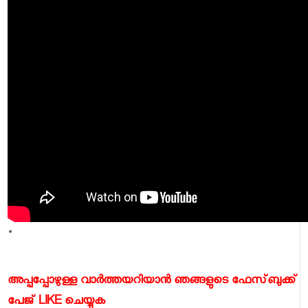
"
അപ്പപ്പോഴുള്ള വാര്‍ത്തയറിയാന്‍ ഞങ്ങളുടെ ഫേസ്‌ബുക്ക്‌
പേജ് LIKE ചെയ്യുക