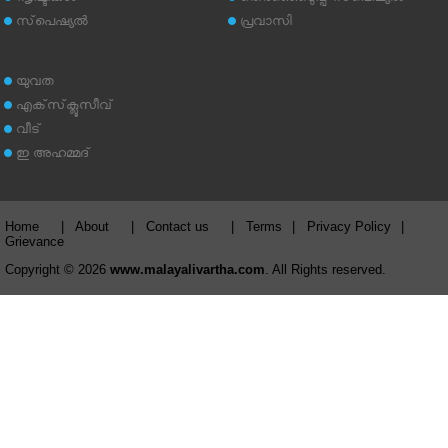
സ്‌പെഷ്യല്‍
പ്രവാസി
യുവത
എക്‌സ്‌ക്ലൂസീവ്
വീട്
ഇ അഹമ്മദ്‌
Home
|
About
|
Contact us
|
Terms
|
Privacy Policy
|
Grievance
Copyright © 2026
www.malayalivartha.com
. All Rights reserved.