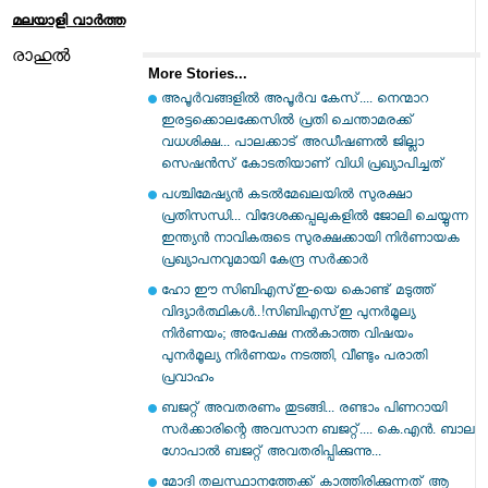
മലയാളി വാര്‍ത്ത
രാഹുൽ
More Stories...
അപൂർവങ്ങളിൽ അപൂർവ കേസ്.... നെന്മാറ
ഇരട്ടക്കൊലക്കേസില്‍ പ്രതി ചെന്താമരക്ക്
വധശിക്ഷ... പാലക്കാട് അഡീഷണല്‍ ജില്ലാ
സെഷന്‍സ് കോടതിയാണ് വിധി പ്രഖ്യാപിച്ചത്
പശ്ചിമേഷ്യൻ കടൽമേഖലയിൽ സുരക്ഷാ
പ്രതിസന്ധി... വിദേശക്കപ്പലുകളിൽ ജോലി ചെയ്യുന്ന
ഇന്ത്യൻ നാവികരുടെ സുരക്ഷക്കായി നിർണായക
പ്രഖ്യാപനവുമായി കേന്ദ്ര സർക്കാർ
ഹോ ഈ സിബിഎസ്ഇ-യെ കൊണ്ട് മടുത്ത്
വിദ്യാർത്ഥികൾ..!സിബിഎസ്ഇ പുനർമൂല്യ
നിർണയം; അപേക്ഷ നൽകാത്ത വിഷയം
പുനർമൂല്യ നിർണയം നടത്തി, വീണ്ടും പരാതി
പ്രവാഹം
ബജറ്റ് അവതരണം തുടങ്ങി... രണ്ടാം പിണറായി
സർക്കാരിന്റെ അവസാന ബജറ്റ്.... കെ.എൻ. ബാല​
ഗോപാൽ ബജറ്റ് അവതരിപ്പിക്കുന്നു...
മോദി തലസ്ഥാനത്തേക്ക് കാത്തിരിക്കുന്നത് ആ