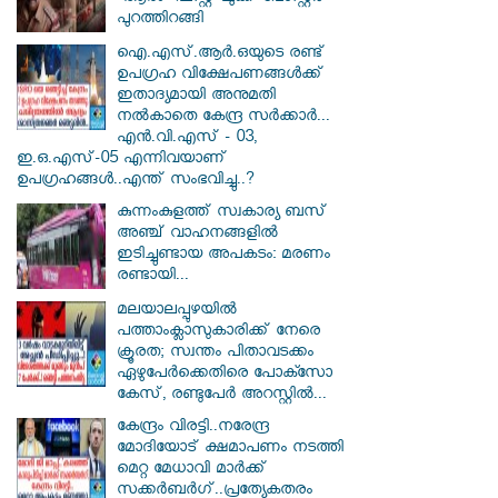
പുറത്തിറങ്ങി
ഐ.എസ്.ആർ.ഒയുടെ രണ്ട്
ഉപഗ്രഹ വിക്ഷേപണങ്ങൾക്ക്
ഇതാദ്യമായി അനുമതി
നൽകാതെ കേന്ദ്ര സർക്കാർ...
എൻ.വി.എസ് - 03,
ഇ.ഒ.എസ്-05 എന്നിവയാണ്
ഉപഗ്രഹങ്ങൾ..എന്ത് സംഭവിച്ചു..?
കുന്നംകുളത്ത് സ്വകാര്യ ബസ്
അഞ്ച് വാഹനങ്ങളിൽ
ഇടിച്ചുണ്ടായ അപകടം: മരണം
രണ്ടായി...
മലയാലപ്പുഴയിൽ
പത്താംക്ലാസുകാരിക്ക് നേരെ
ക്രൂരത; സ്വന്തം പിതാവടക്കം
ഏഴുപേർക്കെതിരെ പോക്സോ
കേസ്, രണ്ടുപേർ അറസ്റ്റിൽ...
കേന്ദ്രം വിരട്ടി..നരേന്ദ്ര
മോദിയോട് ക്ഷമാപണം നടത്തി
മെറ്റ മേധാവി മാർക്ക്
സക്കർബർ​ഗ്..പ്രത്യേകതരം