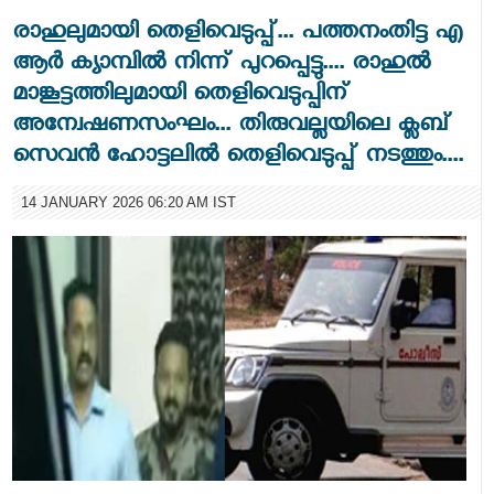
രാഹുലുമായി തെളിവെടുപ്പ്... പത്തനംതിട്ട എ
ആർ ക്യാമ്പിൽ നിന്ന് പുറപ്പെട്ടു.... രാഹുൽ
മാങ്കൂട്ടത്തിലുമായി തെളിവെടുപ്പിന്
അന്വേഷണസംഘം... തിരുവല്ലയിലെ ക്ലബ്
സെവൻ ഹോട്ടലിൽ തെളിവെടുപ്പ് നടത്തും....
14 JANUARY 2026 06:20 AM IST