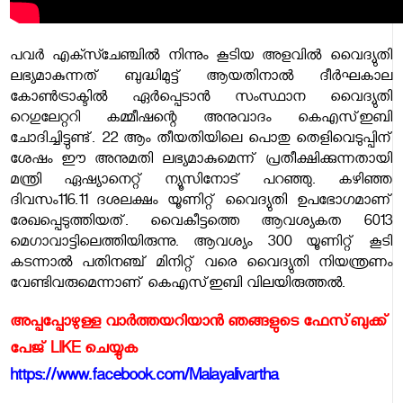
പവർ എക്സ്ചേഞ്ചിൽ നിന്നും കൂടിയ അളവിൽ വൈദ്യുതി
ലഭ്യമാകുന്നത് ബുദ്ധിമുട്ട് ആയതിനാൽ ദീർഘകാല
കോൺട്രാക്ടിൽ ഏർപ്പെടാൻ സംസ്ഥാന വൈദ്യുതി
റെഗുലേറ്ററി കമ്മീഷന്റെ അനുവാദം കെഎസ്ഇബി
ചോദിച്ചിട്ടുണ്ട്. 22 ആം തീയതിയിലെ പൊതു തെളിവെടുപ്പിന്
ശേഷം ഈ അനുമതി ലഭ്യമാകുമെന്ന് പ്രതീക്ഷിക്കുന്നതായി
മന്ത്രി ഏഷ്യാനെറ്റ് ന്യൂസിനോട് പറഞ്ഞു. കഴിഞ്ഞ
ദിവസം116.11 ദശലക്ഷം യൂണിറ്റ് വൈദ്യുതി ഉപഭോഗമാണ്
രേഖപ്പെടുത്തിയത്. വൈകീട്ടത്തെ ആവശ്യകത 6013
മെഗാവാട്ടിലെത്തിയിരുന്നു. ആവശ്യം 300 യൂണിറ്റ് കൂടി
കടന്നാൽ പതിനഞ്ച് മിനിറ്റ് വരെ വൈദ്യുതി നിയന്ത്രണം
വേണ്ടിവരുമെന്നാണ് കെഎസ്ഇബി വിലയിരുത്തൽ.
അപ്പപ്പോഴുള്ള വാര്‍ത്തയറിയാന്‍ ഞങ്ങളുടെ ഫേസ്‌ബുക്ക്‌
പേജ് LIKE ചെയ്യുക
https://www.facebook.com/Malayalivartha