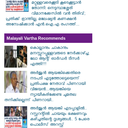
മറ്റുള്ളവരെക്കൂടി കൂടെക്കൂട്ടാൻ
തോന്നി: നെടുമ്പാശ്ശേരി
വിമാനക്കേസിൽ വൻ തിരിവ്;
പ്രതിക്ക് ഭ്രാന്തില്ല, മലേഷ്യൻ കണക്ഷൻ
അന്വേഷിക്കാൻ എൻ.ഐ.എ രംഗത്ത്...
Malayali Vartha Recommends
കൊല്ലാനും ചാകാനും
മനസ്സുറപ്പുള്ളവരുടെ നേർക്കാഴ്ച്ച;
ലോ ആന്റ് ഓർഡർ ടീസർ
എത്തി!!!
അർജുൻ ആയങ്കിക്കെതിരെ
നടപടി എടുത്തോട്ടെയെന്ന്
പ്രതിപക്ഷ നേതാവ് പിണറായി
വിജയൻ...ആയങ്കിയെ
ന്യായീകരിക്കേണ്ട ചുമതല
തനിക്കില്ലെന്ന് പിണറായി..
അർജുൻ ആയങ്കി എടപ്പാളിൽ..
റസ്റ്ററന്റിൽ ചായയും ഭക്ഷണവും
കഴിച്ചതിന്റെ ദൃശ്യങ്ങൾ.. 5 പേരെ
പൊലീസ് അറസ്റ്റ്