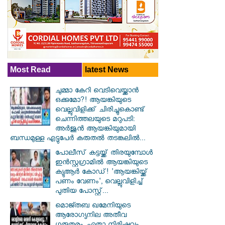
Most Read
latest News
ചുമ്മാ കേറി വെടിവെയ്ക്കാൻ
ഒക്കുമോ?! ആയങ്കിയുടെ
വെല്ലുവിളിക്ക് ചിരിച്ചുകൊണ്ട്
ചെന്നിത്തലയുടെ മറുപടി:
അർജുൻ ആയങ്കിയുമായി
ബന്ധമുള്ള എട്ടുപേർ കരുതൽ തടങ്കലിൽ...
പോലീസ് കട്ടയ്ക്ക് തിരയുമ്പോൾ
ഇൻസ്റ്റഗ്രാമിൽ ആയങ്കിയുടെ
ക്യുആർ കോഡ്! 'ആയങ്കിയ്ക്ക്
പണം വേണം', വെല്ലുവിളിച്ച്
പുതിയ പോസ്റ്റ്...
മൊജ്തബ ഖമേനിയുടെ
ആരോഗ്യനില അതീവ