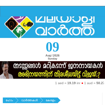
09
Aug / 2026
Sunday
1 aed =
19.19
inr
●
1 aud =
50.27
inr
ഹോം
വാര്‍ത്തകള്‍
കേരളം