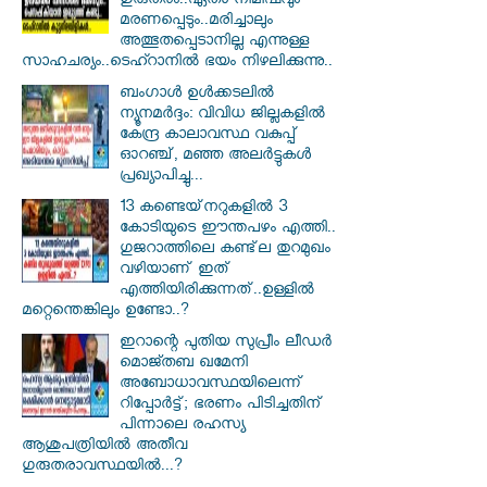
ഗുരുതരം..ഏതാ നിമിഷവും
മരണപ്പെടും..മരിച്ചാലും
അത്ഭുതപ്പെടാനില്ല എന്നുള്ള
സാഹചര്യം..ടെഹ്റാനിൽ ഭയം നിഴലിക്കുന്നു..
ബംഗാൾ ഉൾക്കടലിൽ
ന്യൂനമർദ്ദം: വിവിധ ജില്ലകളിൽ
കേന്ദ്ര കാലാവസ്ഥ വകുപ്പ്
ഓറഞ്ച്, മഞ്ഞ അലർട്ടുകൾ
പ്രഖ്യാപിച്ചു...
13 കണ്ടെയ്‌നറുകളിൽ 3
കോടിയുടെ ഈന്തപഴം എത്തി..
ഗുജറാത്തിലെ കണ്ട്‌ല തുറമുഖം
വഴിയാണ് ഇത്
എത്തിയിരിക്കുന്നത്..ഉള്ളിൽ
മറ്റെന്തെങ്കിലും ഉണ്ടോ..?
ഇറാന്റെ പുതിയ സുപ്രീം ലീഡർ
മൊജ്തബ ഖമേനി
അബോധാവസ്ഥയിലെന്ന്
റിപ്പോർട്ട്; ഭരണം പിടിച്ചതിന്
പിന്നാലെ രഹസ്യ
ആശുപത്രിയിൽ അതീവ
ഗുരുതരാവസ്ഥയിൽ...?