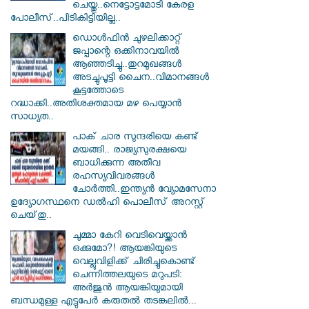
ചെയ്തു..നെട്ടോട്ടമോടി കേരള
പോലീസ്..പിടികിട്ടിയില്ല..
ഡൊൾഫിൻ ചുഴലിക്കാറ്റ്
ജപ്പാന്റെ ഒക്കിനാവയിൽ
ആഞ്ഞടിച്ചു..തുറമുഖങ്ങൾ
അടച്ചുപൂട്ടി ചൈന..വിമാനങ്ങൾ
കൂട്ടത്തോടെ
റദ്ധാക്കി..അതിശക്തമായ മഴ പെയ്യാൻ
സാധ്യത..
പാക് ചാര സുന്ദരിയെ കണ്ട്
മയങ്ങി.. രാജ്യസുരക്ഷയെ
ബാധിക്കുന്ന അതീവ
രഹസ്യവിവരങ്ങൾ
ചോർത്തി..ഇന്ത്യൻ വ്യോമസേനാ
ഉദ്യോഗസ്ഥനെ ഡൽഹി പൊലീസ് അറസ്റ്റ്
ചെയ്‌തു..
ചുമ്മാ കേറി വെടിവെയ്ക്കാൻ
ഒക്കുമോ?! ആയങ്കിയുടെ
വെല്ലുവിളിക്ക് ചിരിച്ചുകൊണ്ട്
ചെന്നിത്തലയുടെ മറുപടി:
അർജുൻ ആയങ്കിയുമായി
ബന്ധമുള്ള എട്ടുപേർ കരുതൽ തടങ്കലിൽ...