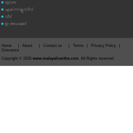
യുവത
എക്‌സ്‌ക്ലൂസീവ്
വീട്
ഇ അഹമ്മദ്‌
Home
|
About
|
Contact us
|
Terms
|
Privacy Policy
|
Grievance
Copyright © 2026
www.malayalivartha.com
. All Rights reserved.