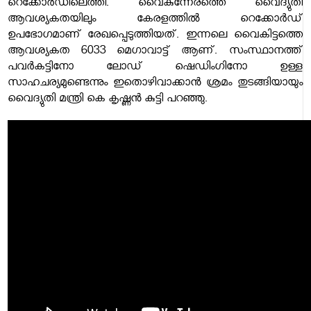
റെക്കോർഡിലെത്തി. വൈകുന്നേരത്തെ വൈദ്യുതി
ആവശ്യകതയിലും കേരളത്തിൽ റെക്കോർഡ്
ഉപഭോഗമാണ് രേഖപ്പെടുത്തിയത്. ഇന്നലെ വൈകിട്ടത്തെ
ആവശ്യകത 6033 മെഗാവാട്ട് ആണ്. സംസ്ഥാനത്ത്
പവർകട്ടിനോ ലോഡ് ഷെഡിംഗിനോ ഉള്ള
സാഹചര്യമുണ്ടെന്നും ഇതൊഴിവാക്കാൻ ശ്രമം തുടങ്ങിയായും
വൈദ്യുതി മന്ത്രി കെ കൃഷ്ണൻ കുട്ടി പറഞ്ഞു.