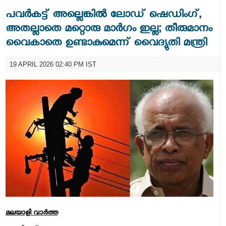
പവർകട്ട് അല്ലെങ്കിൽ ലോഡ് ഷെഡിംഗ്,
അതല്ലാതെ മറ്റൊരു മാർ​ഗം ഇല്ല; തീരുമാനം
വൈകാതെ ഉണ്ടാകുമെന്ന് വൈദ്യുതി മന്ത്രി
19 APRIL 2026 02:40 PM IST
മലയാളി വാര്‍ത്ത