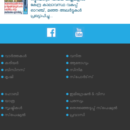
ന്യൂനമർദ്ദം: വിവിധ ജില്ലകളിൽ
കേന്ദ്ര കാലാവസ്ഥ വകുപ്പ്
ഓറഞ്ച്, മഞ്ഞ അലർട്ടുകൾ
പ്രഖ്യാപിച്ചു...
വാര്‍ത്തകള്‍
വനിത
കരിയര്‍
ആരോഗ്യം
ബിസിനസ്
സിനിമ
കൃഷി
സ്‌പോര്‍ട്‌സ്
ഹോബി
ഇമിഗ്രേഷന്‍ & വിസ
യാത്ര
പരസ്യം
സൃഷ്ടികള്‍
തെരഞ്ഞെടുപ്പ് സ്‌പെഷ്യല്‍
സ്‌പെഷ്യല്‍
പ്രവാസി