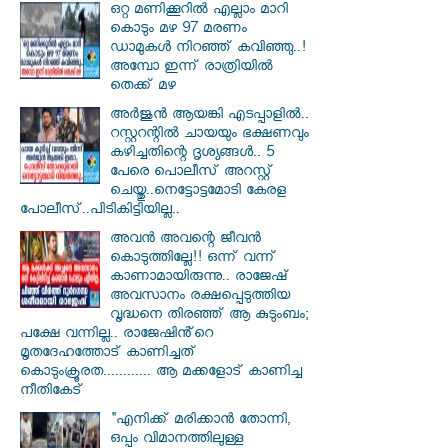
ഒറ്റ മണിക്കൂറിൽ എല്ലാം മാറി
കൊടും മഴ 97 മരണം
ഡാമുകൾ നിറഞ്ഞ് കവിഞ്ഞു..!
അമ്പോ ഇന്ന് രാത്രിയിൽ
തെക്ക് മഴ
അർജുൻ ആയങ്കി എടപ്പാളിൽ..
റസ്റ്ററന്റിൽ ചായയും ഭക്ഷണവും
കഴിച്ചതിന്റെ ദൃശ്യങ്ങൾ.. 5
പേരെ പൊലീസ് അറസ്റ്റ്
ചെയ്തു..നെട്ടോട്ടമോടി കേരള
പോലീസ്..പിടികിട്ടിയില്ല..
അവൻ അവന്റെ ജീവൻ
കൊടുത്തില്ലേ!! ഒന്ന് വന്ന്
കാണാമായിരുന്നു.. രാജേഷ്
അവസാനം രക്ഷപ്പെടുത്തിയ
വൃദ്ധനെ തിരഞ്ഞ് ആ കുടുംബം;
പക്ഷേ വന്നില്ല.. രാജേഷിൻ്റെ
മൃതദേഹത്തോട് കാണിച്ചത്
കൊടുംക്രൂരത............ ആ മക്കളോട് കാണിച്ച
നീതികേട്
"എനിക്ക് മരിക്കാൻ തോന്നി,
ഒപ്പം വിമാനത്തിലുള്ള