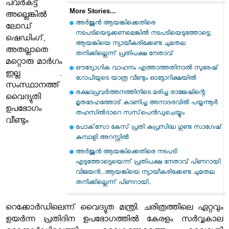
പവർകട്ട്
More Stories...
അല്ലെങ്കിൽ
അര്‍ജുന്‍ ആയങ്കിക്കെതിരെ
ലോഡ്
നടപടിയെടുക്കണമെങ്കില്‍ നടപടിയെടുത്തോട്ടെ;
ഷെഡിംഗ്,
ആയങ്കിയെ ന്യായീകരിക്കേണ്ട ചുമതല
അതല്ലാതെ
തനിക്കില്ലെന്ന് പ്രതിപക്ഷ നേതാവ്
മറ്റൊരു മാർ​ഗം
ഔദ്യോഗിക വാഹനം എത്താത്തതിനാല്‍ സുരേഷ്
ഇല്ല .
ഗോപിയുടെ യാത്ര വീണ്ടും ഓട്ടോറിക്ഷയില്‍
സംസ്ഥാനത്ത്
രക്ഷാപ്രവര്‍ത്തനത്തിനിടെ മരിച്ച രാജേഷിന്റെ
വൈദ്യുതി
മൃതദേഹത്തോട് കാണിച്ച അനാദരവില്‍ പയ്യന്നൂര്‍
ഉപഭോഗം
തഹസില്‍ദാറെ സസ്‌പെന്‍ഡുചെയ്യും
വീണ്ടും
പോക്‌സോ കേസ് പ്രതി കുപ്രസിദ്ധ ഗുണ്ട സാഗേഷ്
കുമ്പാളി അറസ്റ്റില്‍
അർജുൻ ആയങ്കിക്കെതിരെ നടപടി
എടുത്തോട്ടെയെന്ന് പ്രതിപക്ഷ നേതാവ് പിണറായി
വിജയൻ...ആയങ്കിയെ ന്യായീകരിക്കേണ്ട ചുമതല
തനിക്കില്ലെന്ന് പിണറായി..
റെക്കോർഡിലെന്ന് വൈദ്യുത മന്ത്രി. ചരിത്രത്തിലെ ഏറ്റവും
ഉയർന്ന പ്രതിദിന ഉപഭോഗത്തിൽ കേരളം സർവ്വകാല