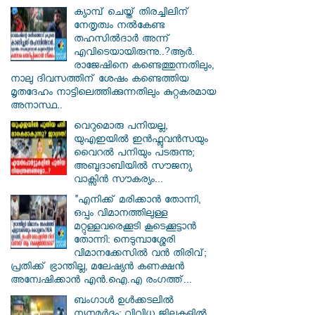
ക്യാമ്പ് ചെയ്ത് തിരച്ചിലിന്
നേതൃത്വം നല്‍കേണ്ട
തഹസില്‍ദാര്‍ അന്ന്
എവിടെയായിരുന്നു..?ആര്‍.
രാജേഷിനെ കണ്ടെത്തുന്നതിലും,
നാലു ദിവസത്തിന് ശേഷം കണ്ടെത്തിയ
മൃതദേഹം നാട്ടിലെത്തിക്കുന്നതിലും കുറ്റകരമായ
അനാസ്ഥ..
വെറുമൊരു പനിയല്ല,
യുഎഇയിൽ ഇൻഫ്ലുവൻസയും
വൈറൽ പനിയും പടരുന്നു;
അബുദാബിയിൽ സൗജന്യ
വാക്സിൻ സൗകര്യം...
"എനിക്ക് മരിക്കാൻ തോന്നി,
ഒപ്പം വിമാനത്തിലുള്ള
മറ്റുള്ളവരെക്കൂടി കൂടെക്കൂട്ടാൻ
തോന്നി: നെടുമ്പാശ്ശേരി
വിമാനക്കേസിൽ വൻ തിരിവ്;
പ്രതിക്ക് ഭ്രാന്തില്ല, മലേഷ്യൻ കണക്ഷൻ
അന്വേഷിക്കാൻ എൻ.ഐ.എ രംഗത്ത്...
ബംഗാൾ ഉൾക്കടലിൽ