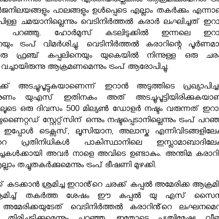
നും കരാറിൽ എത്തിയില്ലെങ്കിൽ ആക്രമിക്കുമെന്നും ട്രം
ർജനിലയങ്ങളും പാലങ്ങളും ഉൾപ്പെടെ എല്ലാം തകർക്കും എന്നാ
പിള്ള ചമയാനില്ലെന്നും വെടിനിർത്തൽ കരാർ ലംഘിച്ചത് ഇറ
പ് പറഞ്ഞു. ഹോർമുസ് കടലിടുക്കിൽ ഇന്നലെ ഇറ
യും ട്രംപ് വിമർശിച്ചു. വെടിനിർത്തൽ കരാറിന്റെ പൂർണമ
 ഫ്രഞ്ച് കപ്പലിനെയും യുകെയിൽ നിന്നുള്ള ഒരു ചരക്
 വച്ചായിരുന്നു ആക്രമണമെന്നും ട്രംപ് ആരോപിച്ചു.
ക് അടച്ചുപൂട്ടുകയാണെന്ന് ഇറാൻ അടുത്തിടെ പ്രഖ്യാപിച്ച
ാരണം യുഎസ് ഇതിനകം അത് അടച്ചുപൂട്ടിയിരിക്കുകയാണ
ലൂടെ ഒരു ദിവസം 500 മില്യൺ ഡോളർ നഷ്ടം വരുന്നത് ഇറാ
റ്റഡ് സ്റ്റേറ്റ്സിന് ഒന്നും നഷ്ടപ്പെടാനില്ലെന്നും ട്രംപ് പറഞ്
ഇപ്പോൾ ടെക്സസ്, ലൂസിയാന, അലാസ്ക എന്നിവിടങ്ങളിലേക്
ന്‍റെ പ്രതിനിധികൾ പാകിസ്ഥാനിലെ ഇസ്ലാമാബാദിലേക്
ചകൾക്കായി അവർ നാളെ അവിടെ ഉണ്ടാകും. അന്തിമ കരാറ
ലാം തച്ചുതകർക്കുമെന്നും ട്രംപ് ഭീഷണി മുഴക്കി.
 കടക്കാൻ ശ്രമിച്ച ഇറാൻ്റെ ചരക്ക് കപ്പൽ അമേരിക്ക ആക്രമിച്
്രമിച്ച് തകർത്ത ശേഷം ഈ കപ്പൽ യു എസ് സൈന്
തു. അമേരിക്കയുടേത് വെടിനിർത്തൽ കരാറിൻ്റെ ലംഘനമെന്