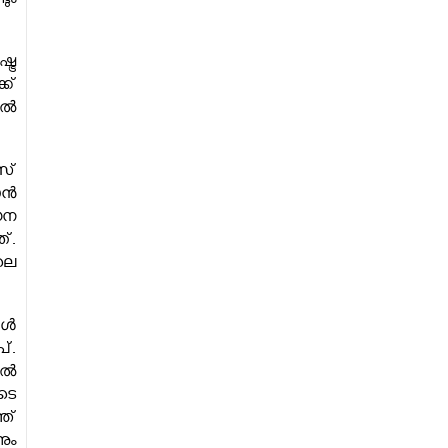
ും
്ര
ക്
തൽ
സ്
ാൻ
ധന
്.
ലെ
കൾ
്.
ിൽ
ടെ
ത്
ും