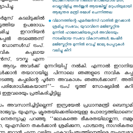
ചകളിൽ നിന്ന്
പോകുന്നതെന്നു നിങ്ങൾ നോക്കിയാൽ മതി;
ാപിച്ചു.
വെല്ലുവിളിച്ച അർജുൻ ആയങ്കിയ്ക്ക് മറുപടിയുമായി
ആഭ്യന്തര മന്ത്രി രമേശ് ചെന്നിത്തല
സ് കടലിടുക്കിൽ
വിമാനത്തിന്റെ എമർജൻസി വാതിൽ തുറക്കാൻ
ടുത്തിയ ഉപരോധം
ശ്രമിച്ച സംഭവം; യുവാവിനെ മജിസ്ട്രേറ്റിനു
രമിച്ച ഇറാനിയൻ
മുന്നിൽ ഹാജരാക്കിയപ്പോൾ അവിടെയും
പ്പൽ തടഞ്ഞെന്ന്
നാടകീമായ സംഭവ വികാസങ്ങൾ; ജംഷീർ
മജിസ്ട്രേറ്റിനു മുന്നിൽ വെച്ച് ജാമ്യ പേപ്പറുകൾ
് ഡോണൾഡ് ട്രംപ്.
വലിച്ചു കീറി
വിക കപ്പലായ
ൂൺസ്, ടൗസ്ക എന്ന
. ആദ്യം അവർക്ക് മുന്നറിയിപ്പ് നൽകി. എന്നാൽ ഇറാനി
കാൻ തയാറായില്ല. പിന്നാലെ ഞങ്ങളുടെ നാവിക കപ്
ടഞ്ഞു. കപ്പലിന്റെ പൂർണ അവകാശം ഞങ്ങൾക്കാണ്. അത
ിശോധിക്കുകയാണ്’’– ട്രംപ് ട്രൂത്ത് സോഷ്യലിൽ കുറിച്ച
വരെയും പ്രതികരിച്ചിട്ടില്ല.
ധം അവസാനിച്ചിട്ടില്ലെന്ന് ഇസ്രയേൽ പ്രധാനമന്ത്രി ബെന്യാമ
രാജ്യവും യുഎസും ക്രൂരതയ്ക്കെതിരെയുള്ള പോരാട്ടത്തിലാണെന്
് നെതന്യാഹു പറഞ്ഞു. ‘‘ലോകത്തെ ഭീകരതയിലാഴ്ത്തുന്ന, നമ്മു
്ന, യുഎസിനെ തകർക്കാൻ ശ്രമിക്കുന്ന, പാശ്ചാത്യ നാഗരികത