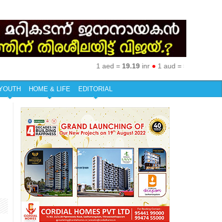
1 aed =
19.19
inr
●
1 aud =
50.27
inr
●
1 eur 
YOUTH
HOME & LIFE
EDITORIAL