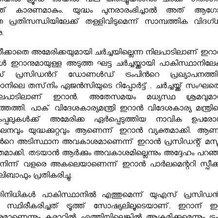
പണിയിൽ ക്രൂഡ് ഓയിൽ വില കുതിച്ചുയരാനും ചരക്ക് ഗതാഗ
 ഇത് കാരണമാകും. യുദ്ധം പുനരാരംഭിച്ചാൽ അത് ആഗ
പ്രതിസന്ധിയിലേക്ക് തള്ളിവിടുമെന്ന് സാമ്പത്തിക വിദഗ്
ു.
്കാതെ അമേരിക്കയുമായി ചർച്ചയില്ലെന്ന നിലപാടിലാണ് ഇറാ
ൾ ഇറാനുമായുള്ള അടുത്ത ഘട്ട ചർച്ചയ്ക്കായി പാകിസ്ഥാനിലേക്
പ്രസിഡന്‍റ് ഡോണൾഡ് ട്രംപിന്‍റെ പ്രഖ്യാപനത്തി
ിലെ തസ്‌നിം ഏജൻസിയുടെ റിപ്പോർട്ട് . ചർച്ചയ്ക്ക് സംഘത്
 നിലപാടിലാണ് ഇറാൻ. അതേസമയം മധ്യസ്ഥ ശ്രമവുമാ
െത്തി. പാക് വിദേശകാര്യമന്ത്രി ഇറാൻ വിദേശകാര്യ മന്ത്രി
കപ്പലുകൾക്ക് അമേരിക്ക ഏർപ്പെടുത്തിയ നാവിക ഉപരോ
നവും യുദ്ധക്കുറ്റവും ആണെന്ന് ഇറാൻ വ്യക്തമാക്കി. ആ
്‍റെ അടിസ്ഥാന അവകാശമാണെന്ന് ഇറാൻ പ്രസിഡന്റ് മസൂ
തമാക്കി. തടയാൻ ആർക്കും അവകാശമില്ലെന്നും അദ്ദേഹം പറഞ്ഞ
 നിന്ന് വളരെ അകലെയാണെന്ന് ഇറാൻ പാർലമെന്ററി സ്പീക്
ബാഫും പ്രതികരിച്ചു.
തിനിധികൾ പാകിസ്ഥാനിൽ എത്തുമെന്ന് യുഎസ് പ്രസിഡന്‍
്ഥിരീകരിച്ചത് ട്രൂത്ത് സോഷ്യലിലൂടെയാണ്. ഇറാന് ഇ