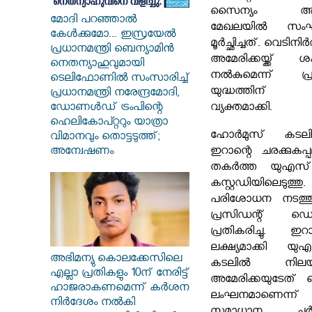
സൈന്യം ആക്ര
മോദി പറഞ്ഞാൽ
മേഖലയിൽ സം
കേൾക്കുമോ... ഇസ്രയേൽ
മൂർച്ഛിച്ചത്. വെടി
പ്രധാനമന്ത്രി ബെന്യാമിൻ
അമേരിക്കയ്ക്ക് 
നെതന്യാഹുവുമായി
നൽകുമെന്ന് പ്ര
ടെലിഫോണിൽ സംസാരിച്ച്
യുദ്ധത്തിന്
പ്രധാനമന്ത്രി നരേന്ദ്രമോദി,
ഡോണൾഡ് ട്രംപിന്റെ
വ്യക്തമാക്കി.
ഹെലികോപ്റ്ററും യാത്രാ
ഹോർമുസ് കടലിടു
വിമാനവും തൊട്ടടുത്ത്;
അന്വേഷണം
ഇറാന്റെ ചരക്കുകപ
തകർത്ത യുഎസ്
കസ്റ്റഡിയിലെടുത്ത
പരിശോധന നടത്തു
പ്രസിഡന്റ് ഡ
പ്രതികരിച്ചു. ഇ
ലക്ഷ്യമാക്കി യു
അഭിമന്യു കൊലക്കേസിലെ
കടലിൽ നിലയുറപ്പ
എല്ലാ പ്രതികളും 10ന്‌ നേരിട്ട്‌
അമേരിക്കയുടേത്
ഹാജരാകണമെന്ന്‌ കർശന
ലംഘനമാണെന്ന് 
നിർദേശം നൽകി