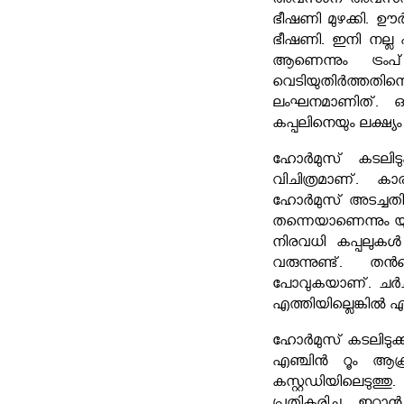
അവസാന അവസരമാണെന്
ഭീഷണി മുഴക്കി. ഊ
ഭീഷണി. ഇനി നല്ല 
ആണെന്നും ട്രം
വെടിയുതിർത്തതിനെ
ലംഘനമാണിത്. ഒരു
കപ്പലിനെയും ലക്ഷ്യം
ഹോർമുസ് കടലിടുക്
വിചിത്രമാണ്. ക
ഹോർമുസ് അടച്ചതി
തന്നെയാണെന്നും യുണൈ
നിരവധി കപ്പലുകൾ 
വരുന്നുണ്ട്. ത
പോവുകയാണ്. ചർച്
എത്തിയില്ലെങ്കിൽ എല്
ഹോർമുസ് കടലിടുക്ക്
എഞ്ചിൻ റൂം ആക
കസ്റ്റഡിയിലെടുത്