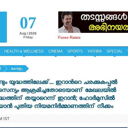
07
Aug / 2026
Forex Rates:
Friday
HEALTH & WELLNESS
CINEMA
SPORTS
YATHRA
SPECIAL
‍
കേരളം
ടും യുദ്ധത്തിലേക്ക്... ഇറാന്‍റെ ചരക്കുകപ്പൽ
ൈന്യം ആക്രമിച്ചതോടെയാണ് മേഖലയിൽ
ധത്തിന് തയ്യാറെന്ന് ഇറാൻ; ഹോർമുസിൽ
ടയാൻ പുതിയ നിയമനിർമ്മാണത്തിന് നീക്കം
AM IST