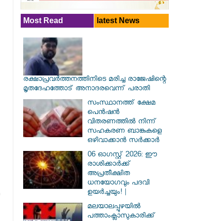
Most Read
latest News
രക്ഷാപ്രവര്‍ത്തനത്തിനിടെ മരിച്ച രാജേഷിന്റെ
മൃതദേഹത്തോട് അനാദരവെന്ന് പരാതി
സംസ്ഥാനത്ത് ക്ഷേമ
പെൻഷൻ
വിതരണത്തിൽ നിന്ന്
സഹകരണ ബാങ്കുകളെ
ഒഴിവാക്കാൻ സർക്കാർ
06 ഓഗസ്റ്റ് 2026: ഈ
രാശിക്കാർക്ക്
അപ്രതീക്ഷിത
ധനയോഗവും പദവി
ഉയർച്ചയും! |
മലയാലപ്പുഴയിൽ
പത്താംക്ലാസുകാരിക്ക്