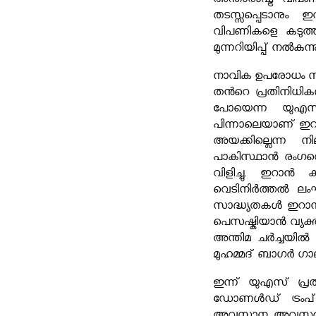
അന്താരാഷ്ട്ര വി
തടസ്സപ്പെടാനും
വിപണികളെ കടുത്ത 
മുന്നറിയിപ്പ് നൽകുന്ന
നാവിക ഉപരോധം നീക
തന്‍റെ പ്രതിനിധിക
പോയെന്ന യുഎസ് 
പിന്നാലെയാണ് ഇറാന
അയക്കില്ലെന്ന
പാകിസ്ഥാൻ രംഗത്ത
വിളിച്ചു. ഇറാൻ 
വെടിനിർത്തൽ ലംഘ
സാദ്ധ്യതകൾ ഇറാന
പെസഷ്കിയാൻ വ്യക്
അന്തിമ ചർച്ചയിൽ
മുഹമ്മദ് ബാഗർ ഗാലി
ഇന്ന് യുഎസ് പ്ര
ഡോണൾഡ് ട്രംപ് സ