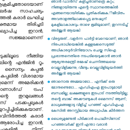
ഞാൻ ഡാൻസ് കളിച്ചതാണത്രെ കുറ്റം;
മിച്ചതോടെയാണ്
നിങ്ങളായിരുന്നു എന്റെ സ്ഥാനത്തെങ്കിൽ
ഘർഷ സാഹചര്യം
എങ്ങനെയായിരിക്കും പ്രതികരിക്കുക.!?ജീവിതം
നിർത്തൽ കരാർ ലംഘിച്ച
അവതാളത്തിലാക്കപ്പെട്ട മനുഷ്യന്
ശക്തമായ തിരിച്ചടി
മുകളിലാകാശവും താഴെ ഭൂമിയുമാണ്; തുറന്നടിച്ച്
അർജുൻ ആയങ്കി
ഖ്യാപിച്ച ഇറാൻ,
 സജ്ജമാണെന്ന്
വിരട്ടരുത്...വളർന്ന പാർട്ടി വേറെയാണ്; ഞാൻ
നിരപരാധിയെങ്കിൽ കള്ളക്കേസെടുത്ത്
അധികാരദുർവിനിയോഗം ചെയ്ത സിഐ
ക്കിലൂടെ നീങ്ങിയ
പ്രശാന്തനെതിരെ നടപടിയെടുക്കാൻ ഞാൻ
ആഭ്യന്തരമന്ത്രി രമേഷ് ചെന്നിത്തലയെ
്പലിന്റെ എൻജിൻ റൂം
വെല്ലുവിളിക്കുന്നു; വീണ്ടും വെല്ലുവിളിയുയർത്തി
 സൈന്യം കപ്പൽ
അർജുൻ ആയങ്കി
ു. കപ്പലിൽ വിശദമായ
ഞാനൊരു അമ്മയാടോ.... എനിക്ക് ഒരു
മെന്ന് അമേരിക്കൻ
മോനുണ്ടെടോ.... എംഡിഎംഎ ഇടപാടുമായി
ൊണാൾഡ് ട്രംപ്
ബന്ധമില്ല; ലക്ഷങ്ങളുടെ ഇടപാട് നടത്തിയിട്ടില്ല;
റാന്റെ തുറമുഖങ്ങൾ
തന്റെ ബാങ്ക് അക്കൗണ്ടുകൾ മൈനസ് ആണ്;
എസ് പടക്കപ്പലുകൾ
മാധ്യമങ്ങളോടു വിളിച്ച് പറഞ്ഞ് എംഡിഎംഎ
ിച്ചിരിക്കുകയാണ്.
കേസിൽ അറസ്റ്റിലായ അധ്യാപിക കീർത്തന
 വെിനിർത്തൽ കരാർ
ധൈര്യമുണ്ടേൽ പിടിക്കാൻ പൊലീസിനോട്
ആരോപിച്ച ഇറാൻ,
പറഞ്ഞവർക്ക് ഇനി എന്താ വരാൻ