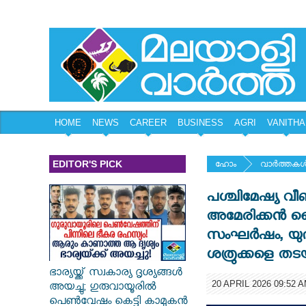
HOME
NEWS
CAREER
BUSINESS
AGRI
VANITHA
EDITOR'S PICK
ഹോം
വാര്‍ത്തകള്
പശ്ചിമേഷ്യ വീണ്
അമേരിക്കൻ സ
സംഘർഷം, യുദ്
ശത്രുക്കളെ ത
ഭാര്യയ്ക്ക് സ്വകാര്യ ദൃശ്യങ്ങൾ
20 APRIL 2026 09:52 
അയച്ചു; ഗുരുവായൂരിൽ
പെൺവേഷം കെട്ടി കാമുകൻ