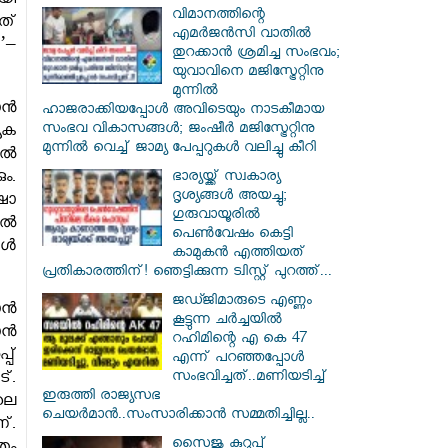
യി
വിമാനത്തിന്റെ
ത്
എമർജൻസി വാതിൽ
’–
തുറക്കാൻ ശ്രമിച്ച സംഭവം;
യുവാവിനെ മജിസ്ട്രേറ്റിനു
മുന്നിൽ
ാൻ
ഹാജരാക്കിയപ്പോൾ അവിടെയും നാടകീമായ
സംഭവ വികാസങ്ങൾ; ജംഷീർ മജിസ്ട്രേറ്റിനു
േക
മുന്നിൽ വെച്ച് ജാമ്യ പേപ്പറുകൾ വലിച്ചു കീറി
േൽ
ം.
ഭാര്യയ്ക്ക് സ്വകാര്യ
ദൃശ്യങ്ങൾ അയച്ചു;
ഷാ
ഗുരുവായൂരിൽ
ിൽ
പെൺവേഷം കെട്ടി
കൾ
കാമുകൻ എത്തിയത്
പ്രതികാരത്തിന്! ഞെട്ടിക്കുന്ന ട്വിസ്റ്റ് പുറത്ത്...
ജഡ്ജിമാരുടെ എണ്ണം
ാൻ
കൂട്ടുന്ന ചർച്ചയിൽ
ാൻ
റഹിമിന്റെ എ കെ 47
പ്
എന്ന് പറഞ്ഞപ്പോൾ
സംഭവിച്ചത്..മണിയടിച്ച്
്.
ഇരുത്തി രാജ്യസഭ
ലെ
ചെയർമാൻ..സംസാരിക്കാൻ സമ്മതിച്ചില്ല..
്.
സൈജു കുറുപ്പ്