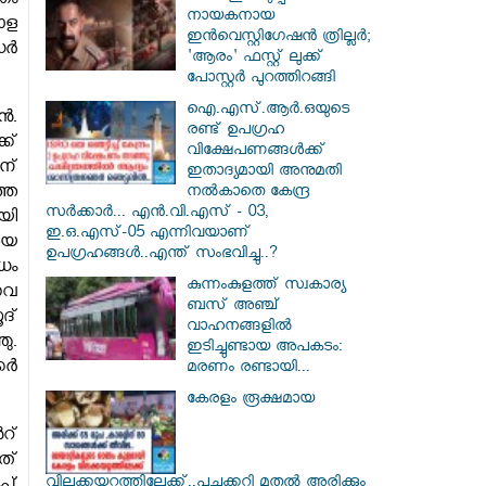
തം
നായകനായ
ോള
ഇൻവെസ്റ്റിഗേഷൻ ത്രില്ലർ;
ധർ
'ആരം' ഫസ്റ്റ് ലുക്ക്
പോസ്റ്റർ പുറത്തിറങ്ങി
ഐ.എസ്.ആർ.ഒയുടെ
ൻ.
രണ്ട് ഉപഗ്രഹ
ക്
വിക്ഷേപണങ്ങൾക്ക്
ന്
ഇതാദ്യമായി അനുമതി
തെ
നൽകാതെ കേന്ദ്ര
സർക്കാർ... എൻ.വി.എസ് - 03,
യി
ഇ.ഒ.എസ്-05 എന്നിവയാണ്
യെ
ഉപഗ്രഹങ്ങൾ..എന്ത് സംഭവിച്ചു..?
ധം
കുന്നംകുളത്ത് സ്വകാര്യ
ണവ
ബസ് അഞ്ച്
ദ്
വാഹനങ്ങളിൽ
ു.
ഇടിച്ചുണ്ടായ അപകടം:
കർ
മരണം രണ്ടായി...
കേരളം രൂക്ഷമായ
റ്
ത്
വിലക്കയറ്റത്തിലേക്ക്..പച്ചക്കറി മുതൽ അരിക്കും