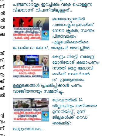
പ്
പഞ്ചസാരയ്ക്കും ഇറച്ചിക്കും വരെ പൊള്ളുന്ന
ണ്
വിലയാണ് വിപണിയിലുള്ളത്..
ാൻ
മലയാലപ്പുഴയിൽ
ാൻ
പത്താംക്ലാസുകാരിക്ക്
ായ
നേരെ ക്രൂരത; സ്വന്തം
കു
പിതാവടക്കം
ഏഴുപേർക്കെതിരെ
പോക്സോ കേസ്, രണ്ടുപേർ അറസ്റ്റിൽ...
ത്
കേന്ദ്രം വിരട്ടി..നരേന്ദ്ര
്.
മോദിയോട് ക്ഷമാപണം
ന്
നടത്തി മെറ്റ മേധാവി
മാർക്ക് സക്കർബർ​
ഞു.
ഗ്..പ്രത്യേകതരം
ക്
ഉള്ളടക്കങ്ങൾ പ്രചരിപ്പിക്കാൻ പണം
ക്
വാങ്ങിയതായും സമ്മതിച്ചു..
ിൽ
കേരളത്തിൽ 14
ജില്ലകളിലും അടിയന്തര
മുന്നറിയിപ്പ്; മൂന്ന്
ചു.
ജില്ലകൾക്ക് റെഡ്
യം
അലേർട്ട്:
ന്
ജാഗ്രതയോടെ...