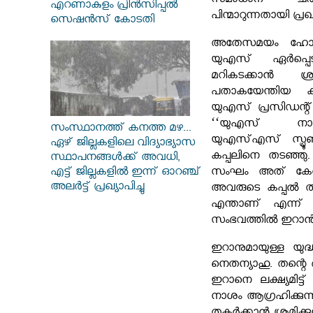
സമാധാന ചർച്
എറണാകുളം പ്രിൻസിപ്പൽ
പിന്മാറുന്നതായി പ്രഖ്യ
സെഷൻസ് കോടതി
അതേസമയം ഹോർമു
യുഎസ് ഏർപ്പെ
മറികടക്കാൻ ശ്
പതാകയേന്തിയ ക
യുഎസ് പ്രസിഡന്റ
‘‘യുഎസ് നാ
സംസ്ഥാനത്ത് കനത്ത മഴ...
യുഎസ്എസ് സ്പ്ര
ഏഴ് ജില്ലകളിലെ വിദ്യാഭ്യാസ
കപ്പലിനെ തടഞ്ഞു
സ്ഥാപനങ്ങൾക്ക് അവധി,
എട്ട് ജില്ലകളിൽ ഇന്ന് ഓറഞ്ച്
സംഘം അത് കേൾക്
അലർട്ട് പ്രഖ്യാപിച്ചു
അവരുടെ കപ്പൽ ത
എന്താണ് എന്ന് പര
സംഭവത്തിൽ ഇറാൻ ഇതു
ഇറാനുമായുള്ള യുദ്
നെതന്യാഹു. തന്റെ 
ഇറാനെ ലക്ഷ്യമിട്ട
നാശം ആഗ്രഹിക്കുന