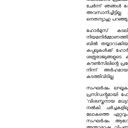
തകർക്കാൻ ശ്രമിക
ചേർന്ന് ഞങ്ങൾ പോ
അവസാനിച്ചിട്ടില്
നെതന്യാഹു പറഞ്ഞു
ഹോർമുസ് കടലി
നിയമനിർമ്മാണത്ത
ബിൽ തയ്യാറാക്ക
കപ്പലുകൾക്ക് ഹോർമ
ശത്രുരാജ്യങ്ങളുട
കൗൺസിലിന്റെ പ്രത
നിന്ന് അർഹമായ
കടത്തിവിടില്ല.
സംഘർഷം ലഘൂകരി
പ്രസിഡന്റുമായി 
'വിശ്വസ്തനായ മധ്
നൽകി. ചർച്ചകളിലൂ
ലോകത്തെ ഏറ്റവും
സംഘർഷം ആഗോള സ