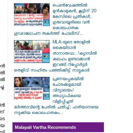
പെൺവേഷത്തിൽ
മുൻകാമുകൻ, കൂട്ടിന് 20
കേസിലെ പ്രതികൾ;
ഗുരുവായൂരിലെ വൻ
കൊലപാതക
ഗൂഢാലോചന തകർത്ത് പോലീസ്...
MLA-യുടെ തോളിൽ
കൈയിടാൻ
താനാരുവാ...!ക്യാമ്പിൽ
കലഹം ഉണ്ടാക്കാൻ
ഇറങ്ങി റിപ്പോർട്ടർ
യൻ
തെളിവ് സഹിതം പഞ്ഞിക്കിട്ട് നാട്ടുകാർ
പൽ
പ്രണയപ്പകയിൽ
ിൽ
ചോരക്കളമായി
ു.
വിദ്യാലയം!
അധ്യാപികയെ
വിളിപ്പിച്ചത്
ിൻ
ഭർത്താവിന്റെ പേരിൽ ചതിച്ച്; ഹരിയാനയെ
ന്
നടുക്കിയ കൊലപാതകം...
ടെ
യെ
Malayali Vartha Recommends