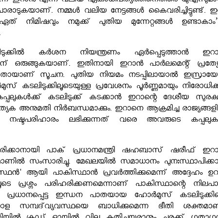
്കുന്ന ഇറാൻ എന്ന വലിയ ഏകാധിപത്യത്തിനെതിരെ യുഎസുമാ
രാടുകയാണ്. നമ്മൾ വലിയ നേട്ടങ്ങൾ കൈവരിച്ചിട്ടുണ്ട്. ഇ
ല. ഏത് നിമിഷവും നമുക്ക് പുതിയ മുന്നേറ്റങ്ങൾ ഉണ്ടാകാം’
.
ടുക്കിൽ കർശന നിയന്ത്രണം ഏർപ്പെടുത്താൻ ഇറ
ിന് ഒരുങ്ങുകയാണ്. ഇതിനായി ഇറാൻ പാർലമെന്റ് പ്രത്യ
ിയതായാണ് സൂചന. പുതിയ നിയമം നടപ്പിലായാൽ ഇസ്രായ
ുസ് കടലിടുക്കിലൂടെയുള്ള പ്രവേശനം പൂർണ്ണമായും നിരോധിക്കു
െ കപ്പലുകൾക്ക് കടലിടുക്ക് കടക്കാൻ ഇറാന്റെ ദേശീയ സുരക്
്യേക അനുമതി നിർബന്ധമാക്കും. ഇറാനെ ആക്രമിച്ച രാജ്യങ്ങള
 നഷ്ടപരിഹാരം ലഭിക്കുന്നത് വരെ അവരുടെ കപ്പലു
ക്കാനായി പാക് പ്രധാനമന്ത്രി ഷഹബാസ് ഷരീഫ് ഇറ
ഫോണിൽ സംസാരിച്ചു. മേഖലയിൽ സമാധാനം പുനഃസ്ഥാപിക്ക
യസ്ഥൻ' ആയി പാകിസ്ഥാൻ പ്രവർത്തിക്കുമെന്ന് അദ്ദേഹം ഉറപ്
ടെ പ്രശ്നം പരിഹരിക്കണമെന്നാണ് പാകിസ്ഥാന്റെ നിലപാട
 പ്രധാനപ്പെട്ട ഇന്ധന പാതയായ ഹോർമുസ് കടലിടുക്കി
മ്പദ്‌വ്യവസ്ഥയെ ബാധിക്കുമെന്ന ഭീതി ശക്തമാണ