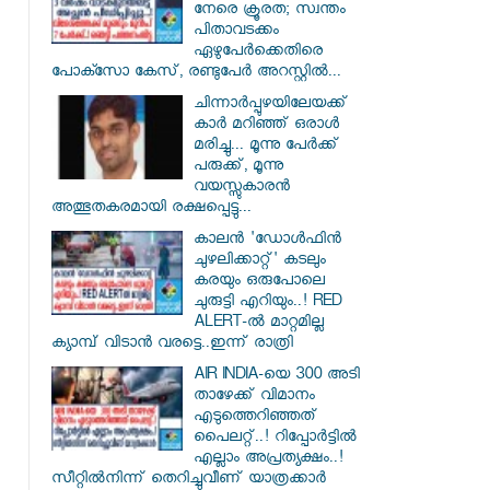
നേരെ ക്രൂരത; സ്വന്തം
പിതാവടക്കം
ഏഴുപേർക്കെതിരെ
പോക്സോ കേസ്, രണ്ടുപേർ അറസ്റ്റിൽ...
ചിന്നാർപ്പുഴയിലേയക്ക്
കാർ മറിഞ്ഞ് ഒരാൾ
മരിച്ചു... മൂന്നു പേർക്ക്
പരുക്ക്, മൂന്നു
വയസ്സുകാരൻ
അത്ഭുതകരമായി രക്ഷപ്പെട്ടു...
കാലൻ 'ഡോൾഫിൻ
ചുഴലിക്കാറ്റ്' കടലും
കരയും ഒരുപോലെ
ചുരുട്ടി എറിയും..! RED
ALERT-ൽ മാറ്റമില്ല
ക്യാമ്പ് വിടാൻ വരട്ടെ..ഇന്ന് രാത്രി
AIR INDIA-യെ 300 അടി
താഴേക്ക് വിമാനം
എടുത്തെറിഞ്ഞത്
പൈലറ്റ്..! റിപ്പോർട്ടിൽ
എല്ലാം അപ്രത്യക്ഷം..!
സീറ്റിൽനിന്ന് തെറിച്ചുവീണ് യാത്രക്കാർ