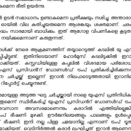
 തിരിച്ചടിക്കുമെന്നും പറഞ്ഞു. ഇതോടെ പശ്ചിമേഷ്യ വീണ്ട
കുമെന്ന ഭീതി ഉയർന്നു.
 സമാധാനം ഉണ്ടാകുമെന്ന പ്രതീക്ഷയും നശിച്ചു. അന്താരാഷ്ട
ഓയിൽ വില കുതിച്ചുയരുമെന്ന ആശങ്കയും ശക്തമാണ്. ചരക്
ദ്ധം സാരമായി ബാധിക്കും. ഇത് ആഗോള വിപണികളെ കൂടു
 നയിക്കുമെന്നാണ് കരുതുന്നത്.
ങൾക്ക് നേരെ ആക്രമണത്തിന് തയ്യാറെടുത്ത് കടലിൽ യു എ
ിച്ചിട്ടുണ്ട്. ഇതിനിടെയാണ് ഹോർമുസ് കടലിടുക്കിൽ ഇറ
ാക്കിയത്. കസ്റ്റഡിയിലുള്ള കപ്പലിൽ വിശദമായ പരിശോ
ുഎസ് പ്രസിഡൻ്റ് ഡോണൾഡ് ട്രംപ് പ്രതികരിച്ചിരിക്കുന്നത
ചർച്ചയ്ക്ക് ഇല്ലെന്ന് ഇറാൻ നിലപാടെടുത്തതായി ഇറാനി
്പോർട്ട് ചെയ്യുന്നുണ്ട്.
ുള്ള അടുത്ത ഘട്ട ചർച്ചയ്ക്കായി നാളെ യുഎസ് പ്രതിനിധി
ുമെന്ന് സ്ഥിരീകരിച്ച് യുഎസ് പ്രസിഡന്‍റ് ഡോണൾഡ് ട്രംപ
സാന അവസരമാണെന്നും കരാറിൽ എത്തിയില്ലെങ്ക
 ട്രംപ് ഭീഷണി മുഴക്കി. ഊർജനിലയങ്ങളും പാലങ്ങളും ഉൾപ്പെ
ഭീഷണി. ഇനി നല്ല പിള്ള ചമയാനില്ല എന്നാണ് ട്രംപ് ട്രൂത്
മാക്കിയത്. വെടിനിർത്തൽ കരാർ ലംഘിച്ചത് ഇറാൻ ആണെന്ന