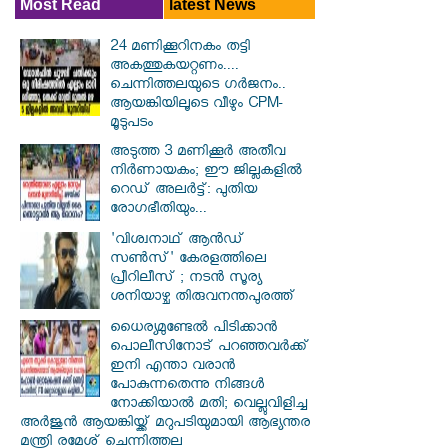
Most Read
latest News
24 മണിക്കൂറിനകം തട്ടി
അകത്തുകയറ്റണം....
ചെന്നിത്തലയുടെ ഗർജനം..
ആയങ്കിയിലൂടെ വീഴും CPM-
മൂടുപടം
അടുത്ത 3 മണിക്കൂർ അതീവ
നിർണായകം; ഈ ജില്ലകളിൽ
റെഡ് അലർട്ട്: പുതിയ
രോഗഭീതിയും...
'വിശ്വനാഥ് ആന്‍ഡ്
സണ്‍സ്' കേരളത്തിലെ
പ്രീറിലീസ് ; നടന്‍ സൂര്യ
ശനിയാഴ്ച തിരുവനന്തപുരത്ത്
ധൈര്യമുണ്ടേൽ പിടിക്കാൻ
പൊലീസിനോട് പറഞ്ഞവർക്ക്
ഇനി എന്താ വരാൻ
പോകുന്നതെന്നു നിങ്ങൾ
നോക്കിയാൽ മതി; വെല്ലുവിളിച്ച
അർജുൻ ആയങ്കിയ്ക്ക് മറുപടിയുമായി ആഭ്യന്തര
മന്ത്രി രമേശ് ചെന്നിത്തല