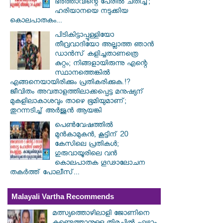
ഭർത്താവിന്റെ പേരിൽ ചതിച്ച്;
ഹരിയാനയെ നടുക്കിയ
കൊലപാതകം...
പിടികിട്ടാപ്പുള്ളിയോ
തീവ്രവാദിയോ അല്ലാത്ത ഞാൻ
ഡാൻസ് കളിച്ചതാണത്രെ
കുറ്റം; നിങ്ങളായിരുന്നു എന്റെ
സ്ഥാനത്തെങ്കിൽ
എങ്ങനെയായിരിക്കും പ്രതികരിക്കുക.!?
ജീവിതം അവതാളത്തിലാക്കപ്പെട്ട മനുഷ്യന്
മുകളിലാകാശവും താഴെ ഭൂമിയുമാണ്;
തുറന്നടിച്ച് അർജുൻ ആയങ്കി
പെൺവേഷത്തിൽ
മുൻകാമുകൻ, കൂട്ടിന് 20
കേസിലെ പ്രതികൾ;
ഗുരുവായൂരിലെ വൻ
കൊലപാതക ഗൂഢാലോചന
തകർത്ത് പോലീസ്...
Malayali Vartha Recommends
മത്സ്യത്തൊഴിലാളി ജോണിനെ