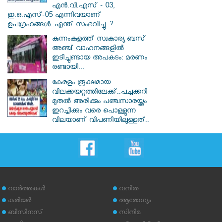
എൻ.വി.എസ് - 03,
ഇ.ഒ.എസ്-05 എന്നിവയാണ്
ഉപഗ്രഹങ്ങൾ..എന്ത് സംഭവിച്ചു..?
കുന്നംകുളത്ത് സ്വകാര്യ ബസ്
അഞ്ച് വാഹനങ്ങളിൽ
ഇടിച്ചുണ്ടായ അപകടം: മരണം
രണ്ടായി...
കേരളം രൂക്ഷമായ
വിലക്കയറ്റത്തിലേക്ക്..പച്ചക്കറി
മുതൽ അരിക്കും പഞ്ചസാരയ്ക്കും
ഇറച്ചിക്കും വരെ പൊള്ളുന്ന
വിലയാണ് വിപണിയിലുള്ളത്..
വാര്‍ത്തകള്‍
വനിത
കരിയര്‍
ആരോഗ്യം
ബിസിനസ്
സിനിമ