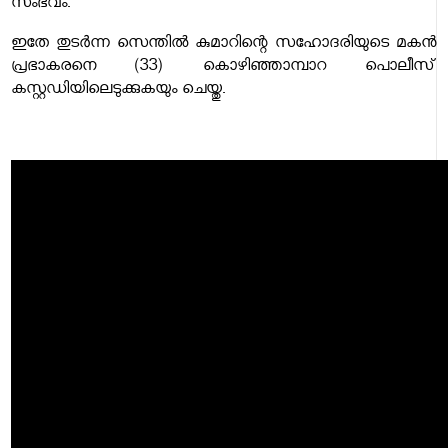
സംഭവം.
ഇതേ തുടർന്ന സെന്തില്‍ കുമാറിന്റെ സഹോദരിയുടെ മകന്‍
പ്രഭാകരനെ (33) കൊഴിഞ്ഞാമ്പാറ പൊലീസ്
കസ്റ്റഡിയിലെടുക്കുകയും ചെയ്തു.