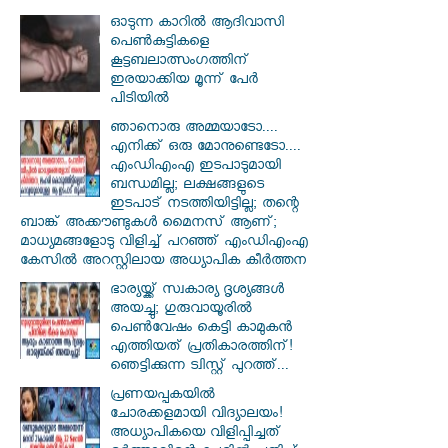
ഓടുന്ന കാറില്‍ ആദിവാസി
പെണ്‍കുട്ടികളെ
കൂട്ടബലാത്സംഗത്തിന്
ഇരയാക്കിയ മൂന്ന് പേര്‍
പിടിയില്‍
ഞാനൊരു അമ്മയാടോ....
എനിക്ക് ഒരു മോനുണ്ടെടോ....
എംഡിഎംഎ ഇടപാടുമായി
ബന്ധമില്ല; ലക്ഷങ്ങളുടെ
ഇടപാട് നടത്തിയിട്ടില്ല; തന്റെ
ബാങ്ക് അക്കൗണ്ടുകൾ മൈനസ് ആണ്;
മാധ്യമങ്ങളോടു വിളിച്ച് പറഞ്ഞ് എംഡിഎംഎ
കേസിൽ അറസ്റ്റിലായ അധ്യാപിക കീർത്തന
ഭാര്യയ്ക്ക് സ്വകാര്യ ദൃശ്യങ്ങൾ
അയച്ചു; ഗുരുവായൂരിൽ
പെൺവേഷം കെട്ടി കാമുകൻ
എത്തിയത് പ്രതികാരത്തിന്!
ഞെട്ടിക്കുന്ന ട്വിസ്റ്റ് പുറത്ത്...
പ്രണയപ്പകയിൽ
ചോരക്കളമായി വിദ്യാലയം!
അധ്യാപികയെ വിളിപ്പിച്ചത്