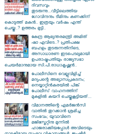
കണ്ടെത്താനുള്ള തിരച്ചിൽ ഏഴാം
ദിവസവും
തുടരുന്നു...വീട്ടിലെത്തിയ
ഗോവിന്ദനും ടീമിനും കണക്കിന്
കൊടുത്ത് മകൻ.. ഇത്രയും വർഷം എന്ത്
ചെയ്തു..? ഉത്തരം മുട്ടി..
കേന്ദ്ര ആഭ്യന്തരമന്ത്രി അമിത്
ഷാ എവിടെ..? പ്രതിപക്ഷ
ബഹളം തുടരുന്നതിനിടെ,
അസാധാരണ ഇടപെടലുമായി
ഉപരാഷ്ട്രപതിയും രാജ്യസഭാ
ചെയർമാനുമായ സി.പി.രാധാകൃഷ്ണൻ..
പോലീസിനെ വെല്ലുവിളിച്ച്
മദ്യപന്റെ അഭ്യാസപ്രകടനം;
നെയ്യാറ്റിൻകരയിൽ പിങ്ക്
പോലീസ് വാഹനത്തിന്
മുകളിൽ കയറി ചെയ്തുകൂട്ടിയത്...
വിമാനത്തിന്റെ എമർജൻസി
വാതിൽ തുറക്കാൻ ശ്രമിച്ച
സംഭവം; യുവാവിനെ
മജിസ്ട്രേറ്റിനു മുന്നിൽ
ഹാജരാക്കിയപ്പോൾ അവിടെയും