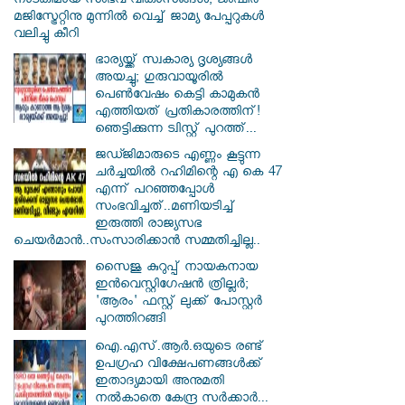
നാടകീമായ സംഭവ വികാസങ്ങൾ; ജംഷീർ
മജിസ്ട്രേറ്റിനു മുന്നിൽ വെച്ച് ജാമ്യ പേപ്പറുകൾ
വലിച്ചു കീറി
ഭാര്യയ്ക്ക് സ്വകാര്യ ദൃശ്യങ്ങൾ
അയച്ചു; ഗുരുവായൂരിൽ
പെൺവേഷം കെട്ടി കാമുകൻ
എത്തിയത് പ്രതികാരത്തിന്!
ഞെട്ടിക്കുന്ന ട്വിസ്റ്റ് പുറത്ത്...
ജഡ്ജിമാരുടെ എണ്ണം കൂട്ടുന്ന
ചർച്ചയിൽ റഹിമിന്റെ എ കെ 47
എന്ന് പറഞ്ഞപ്പോൾ
സംഭവിച്ചത്..മണിയടിച്ച്
ഇരുത്തി രാജ്യസഭ
ചെയർമാൻ..സംസാരിക്കാൻ സമ്മതിച്ചില്ല..
സൈജു കുറുപ്പ് നായകനായ
ഇൻവെസ്റ്റിഗേഷൻ ത്രില്ലർ;
'ആരം' ഫസ്റ്റ് ലുക്ക് പോസ്റ്റർ
പുറത്തിറങ്ങി
ഐ.എസ്.ആർ.ഒയുടെ രണ്ട്
ഉപഗ്രഹ വിക്ഷേപണങ്ങൾക്ക്
ഇതാദ്യമായി അനുമതി
നൽകാതെ കേന്ദ്ര സർക്കാർ...