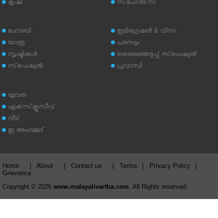
കൃഷി
സ്‌പോര്‍ട്‌സ്
ഹോബി
ഇമിഗ്രേഷന്‍ & വിസ
യാത്ര
പരസ്യം
സൃഷ്ടികള്‍
തെരഞ്ഞെടുപ്പ് സ്‌പെഷ്യല്‍
സ്‌പെഷ്യല്‍
പ്രവാസി
യുവത
എക്‌സ്‌ക്ലൂസീവ്
വീട്
ഇ അഹമ്മദ്‌
Home
|
About
|
Contact us
|
Terms
|
Privacy Policy
|
Grievance
Copyright © 2026
www.malayalivartha.com
. All Rights reserved.