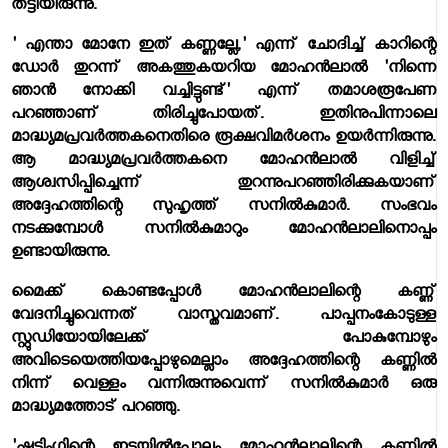
തട്ടിയിരുന്നു.
' എന്താ മോനേ ഇത് കണ്ണല്ലേ,' എന്ന് ചോദിച്ച് കാറിന്റെ
ഡോര്‍ തുറന്ന് അകത്തുകയറിയ മോഹന്‍ലാല്‍ 'നിന്നെ
ഞാന്‍ നോക്കി വച്ചിട്ടുണ്ട്' എന്ന് തമാശരൂപേണ
പറഞ്ഞാണ് തിരിച്ചുപോയത്. ഇതിനുപിന്നാലെ
മാദ്ധ്യമപ്രവര്‍ത്തകനെതിരെ രൂക്ഷവിമര്‍ശനം ഉയര്‍ന്നിരുന്നു.
ആ മാദ്ധ്യമപ്രവര്‍ത്തകനെ മോഹന്‍ലാല്‍ വിളിച്ച്
ആശ്വസിപ്പിച്ചെന്ന് തുറന്നുപറഞ്ഞിരിക്കുകയാണ്
അദ്ദേഹത്തിന്റെ സുഹൃത്ത് സനില്‍കുമാര്‍. സംഭവം
നടക്കുമ്പോള്‍ സനില്‍കുമാറും മോഹന്‍ലാലിനൊപ്പം
ഉണ്ടായിരുന്നു.
മൈക്ക് കൊണ്ടപ്പോള്‍ മോഹന്‍ലാലിന്റെ കണ്ണ്
വേദനിച്ചുവെന്നത് വാസ്തവമാണ്. പാപ്പനംകോടുള്ള
സ്റ്റുഡിയോയിലേക്ക് പോകുമ്പോഴും
അവിടെയെത്തിയപ്പോഴുമെല്ലാം അദ്ദേഹത്തിന്റെ കണ്ണില്‍
നിന്ന് വെള്ളം വന്നിരുന്നുവെന്ന് സനില്‍കുമാര്‍ ഒരു
മാദ്ധ്യമത്തോട് പറഞ്ഞു.