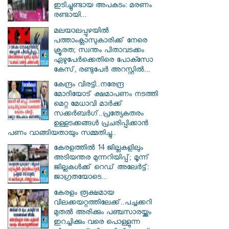
ഇടിച്ചുണ്ടായ അപകടം: മരണം
രണ്ടായി...
മലയാലപ്പുഴയിൽ
പത്താംക്ലാസുകാരിക്ക് നേരെ
ക്രൂരത; സ്വന്തം പിതാവടക്കം
ഏഴുപേർക്കെതിരെ പോക്സോ
കേസ്, രണ്ടുപേർ അറസ്റ്റിൽ...
കേന്ദ്രം വിരട്ടി..നരേന്ദ്ര
മോദിയോട് ക്ഷമാപണം നടത്തി
മെറ്റ മേധാവി മാർക്ക്
സക്കർബർ​ഗ്..പ്രത്യേകതരം
ഉള്ളടക്കങ്ങൾ പ്രചരിപ്പിക്കാൻ
പണം വാങ്ങിയതായും സമ്മതിച്ചു..
കേരളത്തിൽ 14 ജില്ലകളിലും
അടിയന്തര മുന്നറിയിപ്പ്; മൂന്ന്
ജില്ലകൾക്ക് റെഡ് അലേർട്ട്:
ജാഗ്രതയോടെ...
കേരളം രൂക്ഷമായ
വിലക്കയറ്റത്തിലേക്ക്..പച്ചക്കറി
മുതൽ അരിക്കും പഞ്ചസാരയ്ക്കും
ഇറച്ചിക്കും വരെ പൊള്ളുന്ന