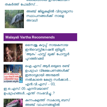
കൊലപാതക ഗൂഢാലോചന
തകർത്ത് പോലീസ്...
അഞ്ച് ജില്ലകളില്‍ വിദ്യാഭ്യാസ
സ്ഥാപനങ്ങള്‍ക്ക് നാളെ
അവധി
Malayali Vartha Recommends
സൈജു കുറുപ്പ് നായകനായ
ഇൻവെസ്റ്റിഗേഷൻ ത്രില്ലർ;
'ആരം' ഫസ്റ്റ് ലുക്ക് പോസ്റ്റർ
പുറത്തിറങ്ങി
ഐ.എസ്.ആർ.ഒയുടെ രണ്ട്
ഉപഗ്രഹ വിക്ഷേപണങ്ങൾക്ക്
ഇതാദ്യമായി അനുമതി
നൽകാതെ കേന്ദ്ര സർക്കാർ...
എൻ.വി.എസ് - 03,
ഇ.ഒ.എസ്-05 എന്നിവയാണ്
ഉപഗ്രഹങ്ങൾ..എന്ത് സംഭവിച്ചു..?
കുന്നംകുളത്ത് സ്വകാര്യ ബസ്
അഞ്ച് വാഹനങ്ങളിൽ