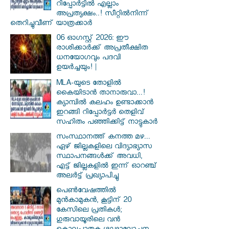
റിപ്പോർട്ടിൽ എല്ലാം
അപ്രത്യക്ഷം..! സീറ്റിൽനിന്ന്
തെറിച്ചുവീണ് യാത്രക്കാർ
06 ഓഗസ്റ്റ് 2026: ഈ
രാശിക്കാർക്ക് അപ്രതീക്ഷിത
ധനയോഗവും പദവി
ഉയർച്ചയും! |
MLA-യുടെ തോളിൽ
കൈയിടാൻ താനാരുവാ...!
ക്യാമ്പിൽ കലഹം ഉണ്ടാക്കാൻ
ഇറങ്ങി റിപ്പോർട്ടർ തെളിവ്
സഹിതം പഞ്ഞിക്കിട്ട് നാട്ടുകാർ
സംസ്ഥാനത്ത് കനത്ത മഴ...
ഏഴ് ജില്ലകളിലെ വിദ്യാഭ്യാസ
സ്ഥാപനങ്ങൾക്ക് അവധി,
എട്ട് ജില്ലകളിൽ ഇന്ന് ഓറഞ്ച്
അലർട്ട് പ്രഖ്യാപിച്ചു
പെൺവേഷത്തിൽ
മുൻകാമുകൻ, കൂട്ടിന് 20
കേസിലെ പ്രതികൾ;
ഗുരുവായൂരിലെ വൻ