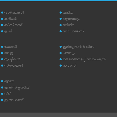
വാര്‍ത്തകള്‍
വനിത
കരിയര്‍
ആരോഗ്യം
ബിസിനസ്
സിനിമ
കൃഷി
സ്‌പോര്‍ട്‌സ്
ഹോബി
ഇമിഗ്രേഷന്‍ & വിസ
യാത്ര
പരസ്യം
സൃഷ്ടികള്‍
തെരഞ്ഞെടുപ്പ് സ്‌പെഷ്യല്‍
സ്‌പെഷ്യല്‍
പ്രവാസി
യുവത
എക്‌സ്‌ക്ലൂസീവ്
വീട്
ഇ അഹമ്മദ്‌