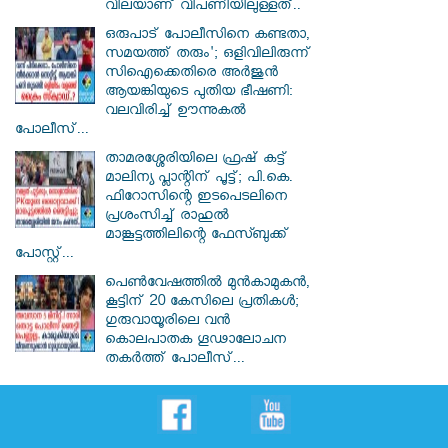
വിലയാണ് വിപണിയിലുള്ളത്..
ഒരുപാട് പോലീസിനെ കണ്ടതാ,
സമയത്ത് തരും'; ഒളിവിലിരുന്ന്
സിഐക്കെതിരെ അർജുൻ
ആയങ്കിയുടെ പുതിയ ഭീഷണി:
വലവിരിച്ച് ഊന്നുകൽ
പോലീസ്...
താമരശ്ശേരിയിലെ ഫ്രഷ് കട്ട്
മാലിന്യ പ്ലാന്റിന് പൂട്ട്; പി.കെ.
ഫിറോസിന്റെ ഇടപെടലിനെ
പ്രശംസിച്ച് രാഹുൽ
മാങ്കൂട്ടത്തിലിന്റെ ഫേസ്ബുക്ക്
പോസ്റ്റ്...
പെൺവേഷത്തിൽ മുൻകാമുകൻ,
കൂട്ടിന് 20 കേസിലെ പ്രതികൾ;
ഗുരുവായൂരിലെ വൻ
കൊലപാതക ഗൂഢാലോചന
തകർത്ത് പോലീസ്...