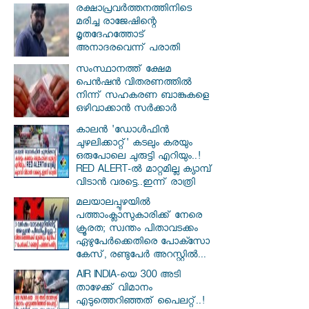
രക്ഷാപ്രവര്‍ത്തനത്തിനിടെ
മരിച്ച രാജേഷിന്റെ
മൃതദേഹത്തോട്
അനാദരവെന്ന് പരാതി
സംസ്ഥാനത്ത് ക്ഷേമ
പെൻഷൻ വിതരണത്തിൽ
നിന്ന് സഹകരണ ബാങ്കുകളെ
ഒഴിവാക്കാൻ സർക്കാർ
കാലൻ 'ഡോൾഫിൻ
ചുഴലിക്കാറ്റ്' കടലും കരയും
ഒരുപോലെ ചുരുട്ടി എറിയും..!
RED ALERT-ൽ മാറ്റമില്ല ക്യാമ്പ്
വിടാൻ വരട്ടെ..ഇന്ന് രാത്രി
മലയാലപ്പുഴയിൽ
പത്താംക്ലാസുകാരിക്ക് നേരെ
ക്രൂരത; സ്വന്തം പിതാവടക്കം
ഏഴുപേർക്കെതിരെ പോക്സോ
കേസ്, രണ്ടുപേർ അറസ്റ്റിൽ...
AIR INDIA-യെ 300 അടി
താഴേക്ക് വിമാനം
എടുത്തെറിഞ്ഞത് പൈലറ്റ്..!