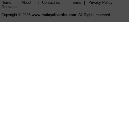
Home
|
About
|
Contact us
|
Terms
|
Privacy Policy
|
Grievance
Copyright © 2026
www.malayalivartha.com
. All Rights reserved.